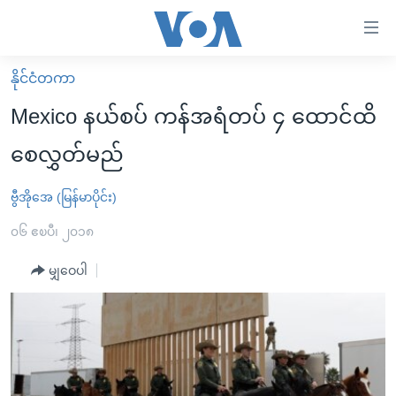
သုံး
ရ
လွယ်ကူ
နိုင်ငံတကာ
မူလစာမျက်နှာ
စေ
Mexico နယ်စပ် ကန်အရံတပ် ၄ ထောင်ထိ
မြန်မာ
သည့်
စေလွှတ်မည်
ကမ္ဘာ့သတင်းများ
Link
ဗွီဒီယို
နိုင်ငံတကာ
ဗွီအိုအေ (မြန်မာပိုင်း)
များ
သတင်းလွတ်လပ်ခွင့်
အမေရိကန်
၀၆ ဧၿပီ၊ ၂၀၁၈
ပင်မ
ရပ်ဝန်းတခု လမ်းတခု အလွန်
တရုတ်
အကြောင်းအရာ
မျှဝေပါ
သို့
အင်္ဂလိပ်စာလေ့လာမယ်
အစ္စရေး-ပါလက်စတိုင်း
ကျော်
အပတ်စဉ်ကဏ္ဍများ
အမေရိကန်သုံးအီဒီယံ
ကြည့်
ရေဒီယိုနှင့်ရုပ်သံ အချက်အလက်များ
မကြေးမုံရဲ့ အင်္ဂလိပ်စာ
ရေဒီယို
ရန်
ပင်မ
ရေဒီယို/တီဗွီအစီအစဉ်
ရုပ်ရှင်ထဲက အင်္ဂလိပ်စာ
တီဗွီ