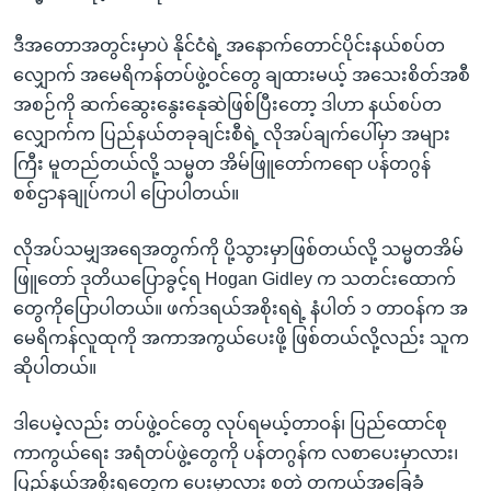
ဒီအတောအတွင်းမှာပဲ နိုင်ငံရဲ့ အနောက်တောင်ပိုင်းနယ်စပ်တ
လျှောက် အမေရိကန်တပ်ဖွဲ့ဝင်တွေ ချထားမယ့် အသေးစိတ်အစီ
အစဉ်ကို ဆက်ဆွေးနွေးနေုဆဲဖြစ်ပြီးတော့ ဒါဟာ နယ်စပ်တ
လျှောက်က ပြည်နယ်တခုချင်းစီရဲ့ လိုအပ်ချက်ပေါ်မှာ အများ
ကြီး မူတည်တယ်လို့ သမ္မတ အိမ်ဖြူတော်ကရော ပန်တဂွန်
စစ်ဌာနချုပ်ကပါ ပြောပါတယ်။
လိုအပ်သမျှအရေအတွက်ကို ပို့သွားမှာဖြစ်တယ်လို့ သမ္မတအိမ်
ဖြူတော် ဒုတိယပြောခွင့်ရ Hogan Gidley က သတင်းထောက်
တွေကိုပြောပါတယ်။ ဖက်ဒရယ်အစိုးရရဲ့ နံပါတ် ၁ တာဝန်က အ
မေရိကန်လူထုကို အကာအကွယ်ပေးဖို့ ဖြစ်တယ်လို့လည်း သူက
ဆိုပါတယ်။
ဒါပေမဲ့လည်း တပ်ဖွဲ့ဝင်တွေ လုပ်ရမယ့်တာဝန်၊ ပြည်ထောင်စု
ကာကွယ်ရေး အရံတပ်ဖွဲ့တွေကို ပန်တဂွန်က လစာပေးမှာလား၊
ပြည်နယ်အစိုးရတွေက ပေးမှာလား စတဲ့ တကယ့်အခြေခံ