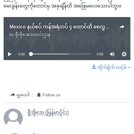
မေးခွန်းတွေကိုတောင်မှ အခုချိန်ထိ အဖြေမပေးသေးပါဘူး။
Mexico နယ်စပ် ကန်အရံတပ် ၄ ထောင်ထိ စေလွှတ်မည်
by
ဗွီအိုအေသတင်းဌာန
No media source currently available
0:00
0:58
တိုက်ရိုက် လင့်ခ်
မျှဝေပါ
Follow us
ဗွီအိုအေ (မြန်မာပိုင်း)