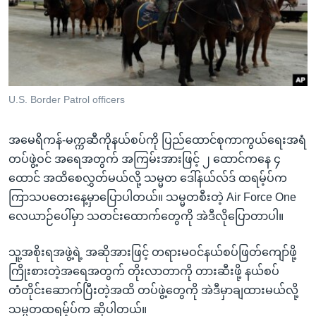
အ
သုတပဒေသာ အင်္ဂလိပ်စာ
ညွန်း
Learning English
စာမျက်နှာ
သို့
ဗွီအိုအေ လူမှုကွန်ယက်များ
ကျော်
ကြည့်
U.S. Border Patrol officers
ရန်
ဘာသာစကားများ
ရှာဖွေ
အမေရိကန်-မက္ကဆီကိုနယ်စပ်ကို ပြည်ထောင်စုကာကွယ်ရေးအရံ
ရန်
တပ်ဖွဲ့ဝင် အရေအတွက် အကြမ်းအားဖြင့် ၂ ထောင်ကနေ ၄
နေရာ
ထောင် အထိစေလွှတ်မယ်လို့ သမ္မတ ဒေါ်နယ်လ်ဒ် ထရမ့်ပ်က
သို့
ကြာသပတေးနေ့မှာပြောပါတယ်။ သမ္မတစီးတဲ့ Air Force One
ကျော်
လေယာဉ်ပေါ်မှာ သတင်းထောက်တွေကို အဲဒီလိုပြောတာပါ။
ရန်
သူ့အစိုးရအဖွဲ့ရဲ့ အဆိုအားဖြင့် တရားမဝင်နယ်စပ်ဖြတ်ကျော်ဖို့
ကြိုးစားတဲ့အရေအတွက် တိုးလာတာကို တားဆီးဖို့ နယ်စပ်
တံတိုင်းဆောက်ပြီးတဲ့အထိ တပ်ဖွဲ့တွေကို အဲဒီမှာချထားမယ်လို့
သမ္မတထရမ့်ပ်က ဆိုပါတယ်။