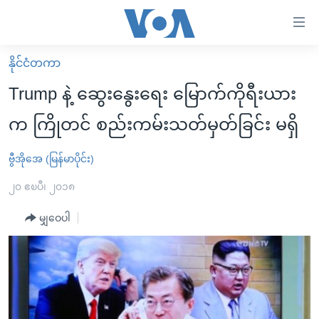
သုံး
ရ
လွယ်ကူ
နိုင်ငံတကာ
မူလစာမျက်နှာ
စေ
Trump နဲ့ ဆွေးနွေးရေး မြောက်ကိုရီးယား
မြန်မာ
သည့်
က ကြိုတင် စည်းကမ်းသတ်မှတ်ခြင်း မရှိ
ကမ္ဘာ့သတင်းများ
Link
ဗွီဒီယို
နိုင်ငံတကာ
ဗွီအိုအေ (မြန်မာပိုင်း)
များ
သတင်းလွတ်လပ်ခွင့်
အမေရိကန်
၂၀ ဧၿပီ၊ ၂၀၁၈
ပင်မ
ရပ်ဝန်းတခု လမ်းတခု အလွန်
တရုတ်
အကြောင်းအရာ
မျှဝေပါ
သို့
အင်္ဂလိပ်စာလေ့လာမယ်
အစ္စရေး-ပါလက်စတိုင်း
ကျော်
အပတ်စဉ်ကဏ္ဍများ
အမေရိကန်သုံးအီဒီယံ
ကြည့်
ရေဒီယိုနှင့်ရုပ်သံ အချက်အလက်များ
မကြေးမုံရဲ့ အင်္ဂလိပ်စာ
ရေဒီယို
ရန်
ပင်မ
ရေဒီယို/တီဗွီအစီအစဉ်
ရုပ်ရှင်ထဲက အင်္ဂလိပ်စာ
တီဗွီ