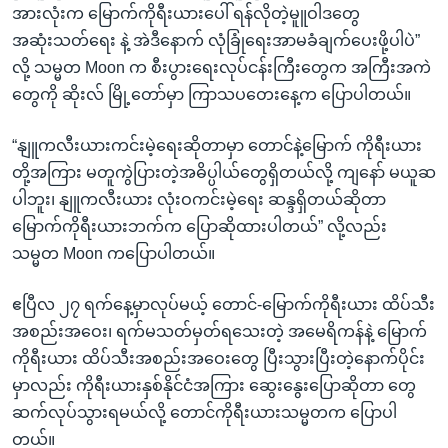
အားလုံးက မြောက်ကိုရီးယားပေါ် ရန်လိုတဲ့မူူဝါဒတွေ
အဆုံးသတ်ရေး နဲ့ အဲဒီနောက် လုံခြုံရေးအာမခံချက်ပေးဖို့ပါပဲ”
လို့ သမ္မတ Moon က စီးပွားရေးလုပ်ငန်းကြီးတွေက အကြီးအကဲ
တွေကို ဆိုးလ် မြို့တော်မှာ ကြာသပတေးနေ့က ပြောပါတယ်။
“နျူကလီးယားကင်းမဲ့ရေးဆိုတာမှာ တောင်နဲ့မြောက် ကိုရီးယား
တို့အကြား မတူကွဲပြားတဲ့အဓိပ္ပါယ်တွေရှိတယ်လို့ ကျနော် မယူဆ
ပါဘူး၊ နျူကလီးယား လုံးဝကင်းမဲ့ရေး ဆန္ဒရှိတယ်ဆိုတာ
မြောက်ကိုရီးယားဘက်က ပြောဆိုထားပါတယ်” လို့လည်း
သမ္မတ Moon ကပြောပါတယ်။
ဧပြီလ ၂၇ ရက်နေ့မှာလုပ်မယ့် တောင်-မြောက်ကိုရီးယား ထိပ်သီး
အစည်းအဝေး၊ ရက်မသတ်မှတ်ရသေးတဲ့ အမေရိကန်နဲ့ မြောက်
ကိုရီးယား ထိပ်သီးအစည်းအဝေးတွေ ပြီးသွားပြီးတဲ့နောက်ပိုင်း
မှာလည်း ကိုရီးယားနှစ်နိုင်ငံအကြား ဆွေးနွေးပြောဆိုတာ တွေ
ဆက်လုပ်သွားရမယ်လို့ တောင်ကိုရီးယားသမ္မတက ပြောပါ
တယ်။