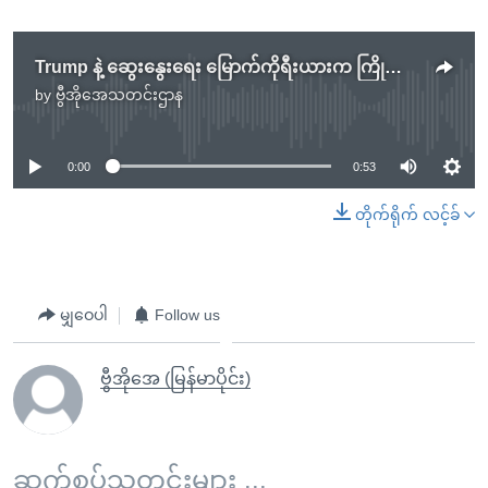
Trump နဲ့ ဆွေးနွေးရေး မြောက်ကိုရီးယားက ကြိုတင် စည်းကမ်းသတ်မှတ်ခြင်း မရှိ
by
ဗွီအိုအေသတင်းဌာန
No media source currently available
0:00
0:53
တိုက်ရိုက် လင့်ခ်
မျှဝေပါ
Follow us
ဗွီအိုအေ (မြန်မာပိုင်း)
ဆက်စပ်သတင်းများ ...