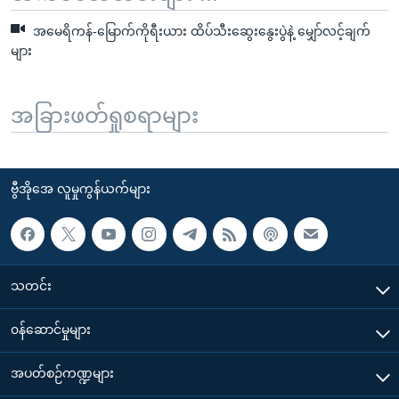
အမေရိကန်-မြောက်ကိုရီးယား ထိပ်သီးဆွေးနွေးပွဲနဲ့ မျှော်လင့်ချက်
များ
အခြားဖတ်ရှုစရာများ
ဗွီအိုအေ လူမှုကွန်ယက်များ
သတင်း
၀န်ဆောင်မှုများ
အပတ်စဉ်ကဏ္ဍများ