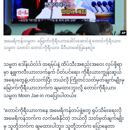
အ
သုတပဒေသာ အင်္ဂလိပ်စာ
ညွန်း
Learning English
စာမျက်နှာ
သို့
ဗွီအိုအေ လူမှုကွန်ယက်များ
ကျော်
ကြည့်
အမေရိကန်သမ္မတ- မြောက်ကိုရီးယားခေါင်းဆောင်နဲ့ တောင်ကိုရီးယား
သမ္မတ သတင်း တောင်ကိုရီးယား မီဒီယာဖော်ပြနေစဉ်။
ရန်
ဘာသာစကားများ
ရှာဖွေ
သမ္မတ ဒေါ်နယ်လ်ဒ် ထရမ့်ပ်နဲ့ ထိပ်သီးအစည်းအဝေး လုပ်ဖို့ရာ
ရန်
မှာ နျူကလီးယားလက်နက် ပိတ်ပင်ရေး၊ ကိုရီးယားကျွန်းဆွယ်
နေရာ
အရေးတွေနဲ့ပတ်သက်ပြီး ဘယ်လို ကြိုတင်သတ်မှတ်ချက်မျိုးမှ
သို့
မြောက်ကိုရီးယားဘက်က ချမထားဘူးလို့ တောင်ကိုရီးယား
ကျော်
သမ္မတ Moon Jae-in ကပြောပါတယ်။
ရန်
“တောင်ကိုရီးယားကနေ အမေရိကန်တပ်ဖွဲ့တွေ ရုပ်သိမ်းရေးလို
အမေရိကန်ဘက်က လက်မခံနိုင်တဲ့ ဘယ်လို သတ်မှတ်ချက်မျိုး
မှ သူတို့ဘက်က ချမထားပါဘူး၊ သူတို့ဘက်က ပြောနေတာ