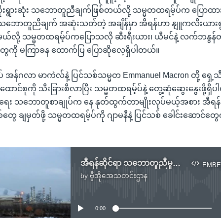
ုးရွားဆုံး သဘောတူညီချက်ဖြစ်တယ်လို့ သမ္မတထရမ့်ပ်က ပြောထ
 သဘောတူညီချက် အဆုံးသတ်တဲ့ အချိန်မှာ အီရန်ဟာ နျူကလီးယားစွမ်း
်မယ်လို့ သမ္မတထရမ့်ပ်ကပြောသလို ဆီးရီးယား၊ ယီမင်နဲ့ လက်ဘနွန်တို့
ွေကို မကြာခန ထောက်ပြ ပြောဆိုလေ့ရှိပါတယ်။
ျုပ် အန်ဂလာ မာကဲလ်နဲ့ ပြင်သစ်သမ္မတ Emmanuel Macron တို့ ရှေ
ာင်စုကို သီးခြားစီလာပြီး သမ္မတထရမ့်ပ်နဲ့ တွေ့ဆုံဆွေးနွေးဖို့ရှိ
း သဘောတူစာချုပ်က နေ နုတ်ထွက်တာမျိုးလုပ်မယ့်အစား အီရန
ေ ချမှတ်ဖို့ သမ္မတထရမ့်ပ်ကို ဂျာမနီနဲ့ ပြင်သစ် ခေါင်းဆောင်တွ
အီရန်ဆိုင်ရာ သဘောတူညီမှုက ကန် မနုတ်ထွက်ဖို့ ဥရောပ အမတ်တွေ တိုက်တွန်း
EMBE
by
ဗွီအိုအေသတင်းဌာန
No media source currently available
0:00