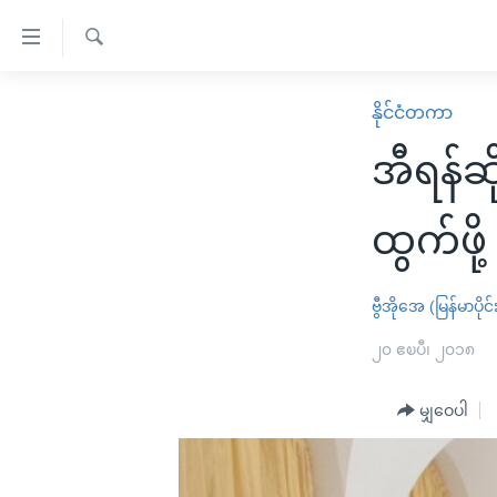
သုံး
ရ
ရှာဖွေ
လွယ်ကူ
မူလစာမျက်နှာ
နိုင်ငံတကာ
ရ
စေ
မြန်မာ
လာ
အီရန်ဆ
သည့်
ဒ်
ကမ္ဘာ့သတင်းများ
Link
ဗွီဒီယို
နိုင်ငံတကာ
ထွက်ဖိ
များ
သတင်းလွတ်လပ်ခွင့်
အမေရိကန်
ပင်မ
ရပ်ဝန်းတခု လမ်းတခု အလွန်
တရုတ်
ဗွီအိုအေ (မြန်မာပိုင်
အကြောင်းအရာ
အင်္ဂလိပ်စာလေ့လာမယ်
အစ္စရေး-ပါလက်စတိုင်း
၂၀ ဧၿပီ၊ ၂၀၁၈
သို့
အပတ်စဉ်ကဏ္ဍများ
အမေရိကန်သုံးအီဒီယံ
ကျော်
မျှဝေပါ
ကြည့်
ရေဒီယိုနှင့်ရုပ်သံ အချက်အလက်များ
မကြေးမုံရဲ့ အင်္ဂလိပ်စာ
ရေဒီယို
ရန်
ရေဒီယို/တီဗွီအစီအစဉ်
ရုပ်ရှင်ထဲက အင်္ဂလိပ်စာ
တီဗွီ
ပင်မ