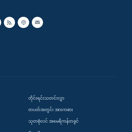
တိုင်းရင်းသတင်းလွှာ
တပတ်အတွင်း အားကစား
သုတစုံလင် အမေရိကန်တခွင်