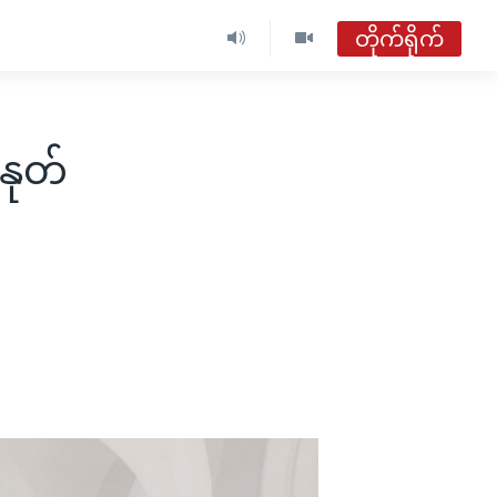
တိုက်ရိုက်
ဗွီအိုအေ မြန်မာနံနက်ခင်း
တိုက်ရိုက်ထုတ်လွှင့်မှု
နုတ်
အစီအစဉ်များ
ဗွီအိုအေ မြန်မာနံနက်ခင်း
ရေဒီယိုတိုက်ရိုက်နားဆင်ရန်