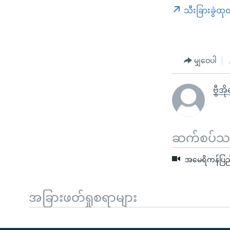
သီးခြားခွဲထု
မျှဝေပါ
ဗွီအိ
ဆက်စပ်သတင
အမေရိကန်ပြည်
အခြားဖတ်ရှုစရာများ