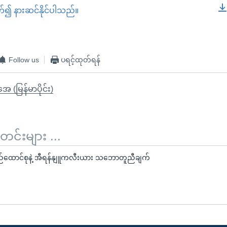
တ်၍ နားဆင်နိုင်ပါသည်။
EMBED
Follow us
ပရင့်ထုတ်ရန်
ုအေ (မြန်မာပိုင်း)
်းများ ...
ထောင်စုနဲ့ အီရန်နျူကလီးယား သဘောတူညီချက်