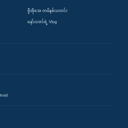
ဗွီအိုအေ တမိနစ်သတင်း
နော်သဇင်ရဲ့ Vlog
droid