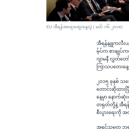
EU-အီရန်အရေးဆွေးနွေးပွဲ ( မတ် ၁၆-၂၀၁၈)
အီရန်နျူကလီးယာ
မ့်ပ်က စာချုပ်ကန
ဂျာမနီ လွှတ်တေ
ကြာသပတေးနေ့က 
၂၀၁၅ ခုနှစ် သဘ
တောင်းဆိုထားပ
နေ့မှာ နောက်ဆုံ
တရုတ်တို့နဲ့ အီ
စီးပွားရေးကို 
အရင်သမ္မတ ဘရာ့