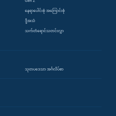
Gen Z
နေရာပေါင်းစုံ အကြောင်းစုံ
ဒို့အသံ
သက်တံရောင်သတင်းလွှာ
သုတပဒေသာ အင်္ဂလိပ်စာ