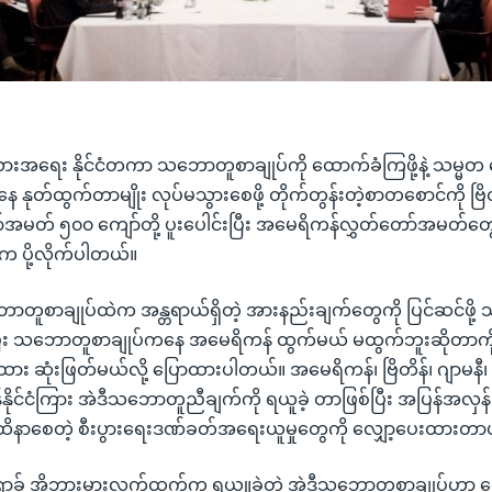
းအရေး နိုင်ငံတကာ သဘောတူစာချုပ်ကို ထောက်ခံကြဖို့နဲ့ သမ္မတ 
ေ နုတ်ထွက်တာမျိုး လုပ်မသွားစေဖို့ တိုက်တွန်းတဲ့စာတစောင်ကို ဗြိတိ
ာ်အမတ် ၅၀၀ ကျော်တို့ ပူးပေါင်းပြီး အမေရိကန်လွှတ်တော်အမတ်တွ
ပို့လိုက်ပါတယ်။
ောတူစာချုပ်ထဲက အန္တရာယ်ရှိတဲ့ အားနည်းချက်တွေကို ပြင်ဆင်ဖို့
ြီး သဘောတူစာချုပ်ကနေ အမေရိကန် ထွက်မယ် မထွက်ဘူးဆိုတာက
းထား ဆုံးဖြတ်မယ်လို့ ပြောထားပါတယ်။ အမေရိကန်၊ ဗြိတိန်၊ ဂျာမနီ၊ ပ
ရန်နိုင်ငံကြား အဲဒီသဘောတူညီချက်ကို ရယူခဲ့ တာဖြစ်ပြီး အပြန်အလှန်
အထိနာစေတဲ့ စီးပွားရေးဒဏ်ခတ်အရေးယူမှုတွေကို လျှော့ပေးထားတာ
ခ် အိုဘားမားလက်ထက်က ရယူူခဲ့တဲ့ အဲဒီသဘောတူစာချုပ်ဟာ စေ့စပ်ည