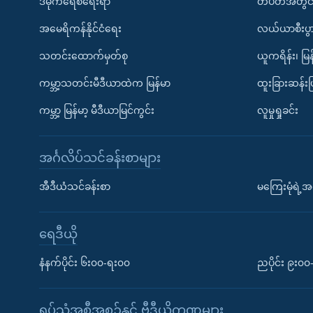
ဒီမိုကရေစီရေးရာ
တပတ်အတွင်
အမေရိကန်နိုင်ငံရေး
လယ်ယာစီးပွ
သတင်းထောက်မှတ်စု
ယူကရိန်း၊ မြန
ကမ္ဘာ့သတင်းမီဒီယာထဲက မြန်မာ
ထူးခြားဆန်း
ကမ္ဘာ့ မြန်မာ့ မီဒီယာမြင်ကွင်း
လူမှုရှုခင်း
အင်္ဂလိပ်သင်ခန်းစာများ
အီဒီယံသင်ခန်းစာ
မကြေးမုံရဲ့အင
ရေဒီယို
နံနက်ပိုင်း ၆း၀၀-ရး၀၀
ညပိုင်း ၉း၀
ရုပ်သံအစီအစဉ်နှင့် ဗွီဒီယိုကဏ္ဍများ