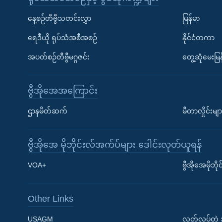
နေ့စဉ်တီဗွီသတင်းလွှာ
မြန်မာ
ရေဒီယို ရုပ်သံအစီအစဉ်
နိုင်ငံတကာ
အပတ်စဉ်တီဗွီမဂ္ဂဇင်း
တွေ့ဆုံမေးမြန
ဗွီအိုအေအကြောင်း
ဌာနမိတ်ဆက်
မီတာလှိုင်းမျာ
ဗွီအိုအေ မိုဘိုင်းလ်အက်ပ်များ ဒေါင်းလုတ်ယူရန်
Learning English
VOA+
ဗွီအိုအေမိုဘ
ဗွီအိုအေ လူမှုကွန်ယက်များ
Other Links
USAGM
လွတ်လပ်တဲ့