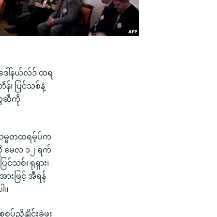
ဒေါ်နယ်လ်ဒ် ထရ
န်၊ ပြင်သစ်နဲ့
ေဆီကို
 သမ္မတထရမ့်ပ်က
ို မေလ ၁၂ ရက်
ြင်သစ်၊ ရုရှား၊
အားဖြင့် အီရန်
ပါ။
ှိနှိုင်းခဲ့ဖူး