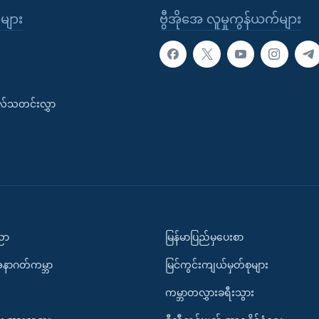
ုများ
ဗွီအိုအေ လူမှုကွန်ယက်များ
းလ်သတင်းလွှာ
ပညာ
မြန်မာပြည်မှပေးစာ
အနာဂတ်ကမ္ဘာ
မြင်ကွင်းကျယ်မှတ်စုများ
ကမ္ဘာတလွှားခရီးသွား