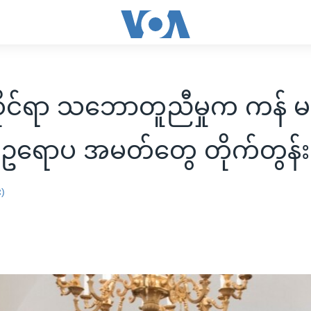
ိုင်ရာ သဘောတူညီမှုက ကန် မ
ု့ ဥရောပ အမတ်တွေ တိုက်တွန်း
း)