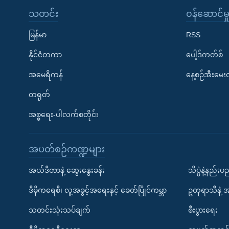
သတင်း
၀န်ဆောင်မှ
မြန်မာ
RSS
နိုင်ငံတကာ
ပေါ့ဒ်ကတ်စ်
အမေရိကန်
နေ့စဉ်အီးမေ
တရုတ်
အစ္စရေး-ပါလက်စတိုင်း
အပတ်စဉ်ကဏ္ဍများ
အယ်ဒီတာနဲ့ ဆွေးနွေးခန်း
သိပ္ပံနဲ့နည်း
ဒီမိုကရေစီ၊ လူ့အခွင့်အရေးနှင့် ခေတ်ပြိုင်ကမ္ဘာ
ဥတုရာသီနဲ့ 
သတင်းသုံးသပ်ချက်
စီးပွားရေး