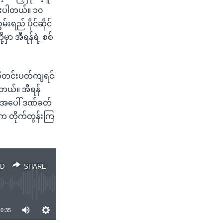
ားပါတယ်။ ၁၀
ရည် ပိုင်ဆိုင်
မှာ အီရန်ရဲ့ စစ်
့သီတင်းပတ်ကျရင်
ပါတယ်။ အီရန်
်အပေါ် ဒဏ်ခတ်
ေက တိုက်တွန်းကြ
D
SHARE
0:35