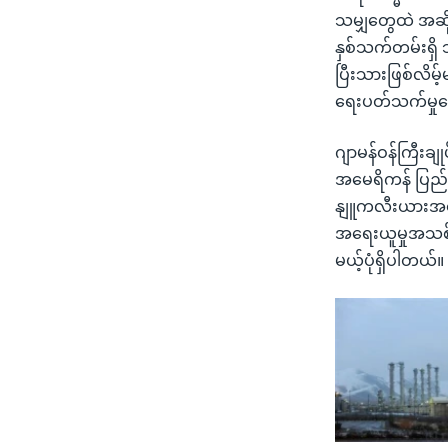
သမျှတွေထဲ အဆိ
နှစ်သက်တမ်းရှိ
ပြီးသားဖြစ်လိမ့
ရေးပတ်သက်မှုတ
ဂျာမန်ဝန်ကြီးခ
အမေရိကန် ပြည်ထေ
နျူကလီးယားအရေ
အရေးယူမှုအသစ်တွ
မယ့်ပုံရှိပါတယ်။