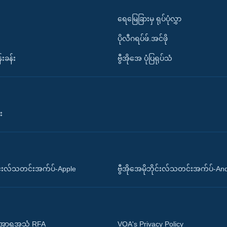
ရေမြေခြားမှ ရုပ်ပုံလွှာ
ပိုလီဂရပ်ဖ်.အင်ဖို
်းခန်း
ဗွီအိုအေ ပုံပြရုပ်သံ
း
ိုင်းလ်သတင်းအက်ပ်-Apple
ဗွီအိုအေမိုဘိုင်းလ်သတင်းအက်ပ်-An
 အာရှအသံ RFA
VOA's Privacy Policy