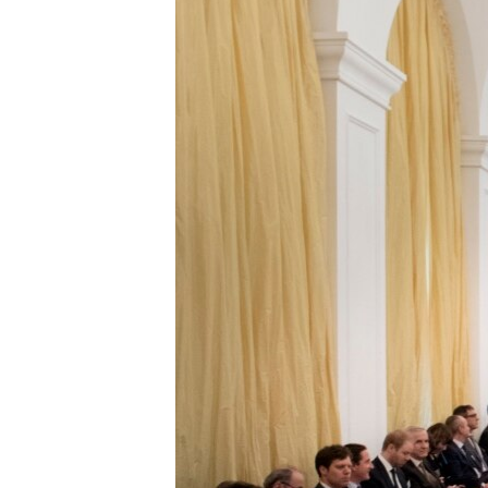
သုတပဒေသာ အင်္ဂလိပ်စာ
အ
ညွန်း
စာမျက်နှာ
သို့
ကျော်
ကြည့်
ရန်
ရှာဖွေ
ရန်
နေရာ
သို့
ကျော်
ရန်