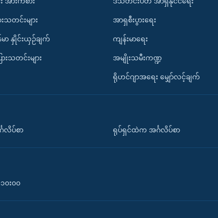
း အားကစား
ဒီသီတင်းပတ် အာရှနိုင်ငံရေး
ားသတင်းများ
အာရှစီးပွားရေး
်မာ နှိုင်းယှဉ်ချက်
ကျန်းမာရေး
ပြားသတင်းများ
အမျိုးသမီးကဏ္ဍ
ရိုဟင်ဂျာအရေး မျှော်လင့်ချက်
်္ဂလိပ်စာ
ရုပ်ရှင်ထဲက အင်္ဂလိပ်စာ
၀-၁၀း၀၀