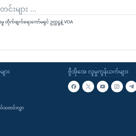
်းများ ...
ု တိုက်ဖျက်ရေးကော်မရှင် ဥက္ကဋ္ဌနဲ့ VOA
ုများ
ဗွီအိုအေ လူမှုကွန်ယက်များ
းလ်သတင်းလွှာ