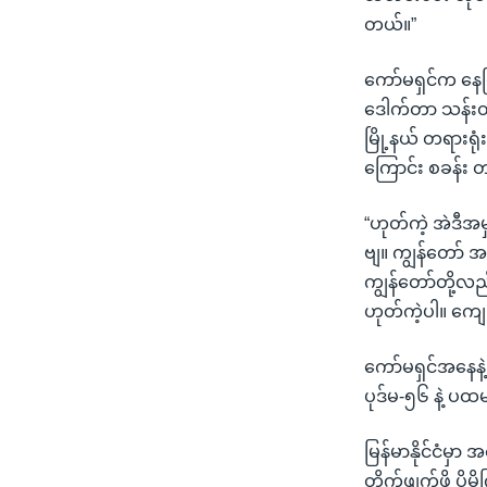
တယ်။”
ကော်မရှင်က နေပြည
ဒေါက်တာ သန်းထွဋ
မြို့နယ် တရားရုံ
ကြောင်း စခန်း
“ဟုတ်ကဲ့ အဲဒီအမှ
ဗျ။ ကျွန်တော် 
ကျွန်တော်တို့လည်
ဟုတ်ကဲ့ပါ။ ကျေ
ကော်မရှင်အနေနဲ
ပုဒ်မ-၅၆ နဲ့ ပ
မြန်မာနိုင်ငံမှ
တိုက်ဖျက်ဖို့ ပို