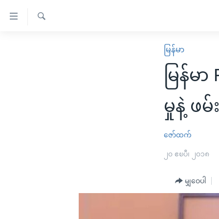
သုံး
ရ
ရှာဖွေ
လွယ်ကူ
မူလစာမျက်နှာ
မြန်မာ
ရ
စေ
မြန်မာ
လာ
မြန်မ
သည့်
ဒ်
ကမ္ဘာ့သတင်းများ
Link
ဗွီဒီယို
နိုင်ငံတကာ
မှုနဲ့ ဖ
များ
သတင်းလွတ်လပ်ခွင့်
အမေရိကန်
ပင်မ
ရပ်ဝန်းတခု လမ်းတခု အလွန်
တရုတ်
ဇော်ထက်
အကြောင်းအရာ
အင်္ဂလိပ်စာလေ့လာမယ်
အစ္စရေး-ပါလက်စတိုင်း
၂၀ ဧၿပီ၊ ၂၀၁၈
သို့
အပတ်စဉ်ကဏ္ဍများ
အမေရိကန်သုံးအီဒီယံ
ကျော်
မျှဝေပါ
ကြည့်
ရေဒီယိုနှင့်ရုပ်သံ အချက်အလက်များ
မကြေးမုံရဲ့ အင်္ဂလိပ်စာ
ရေဒီယို
ရန်
ရေဒီယို/တီဗွီအစီအစဉ်
ရုပ်ရှင်ထဲက အင်္ဂလိပ်စာ
တီဗွီ
ပင်မ