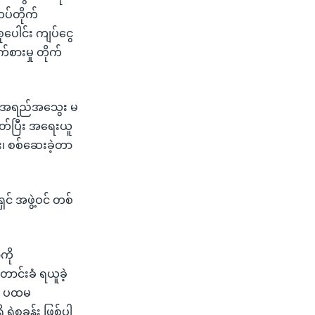
ထပ်တိုက်
စုပေါင်း ကျပ်ငွေ
စားမှု တိုက်
ေ အရည်အသွေး မ
သတ်ပြီး အရေးယူ
း၊ စစ်ဆေးခဲ့တာ
် အဖွဲ့ဝင် တစ်
ကို
င်းခံ ရယူခဲ့
ကို ပထမ
ရဲစခန်း ဖြစ်ပါ