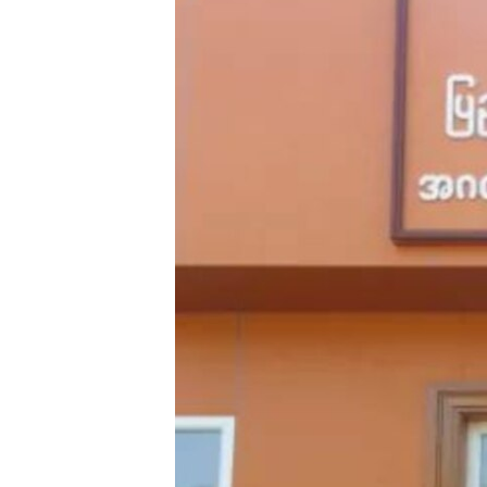
သုတပဒေသာ အင်္ဂလိပ်စာ
အ
ညွန်း
စာမျက်နှာ
သို့
ကျော်
ကြည့်
ရန်
ရှာဖွေ
ရန်
နေရာ
သို့
ကျော်
ရန်