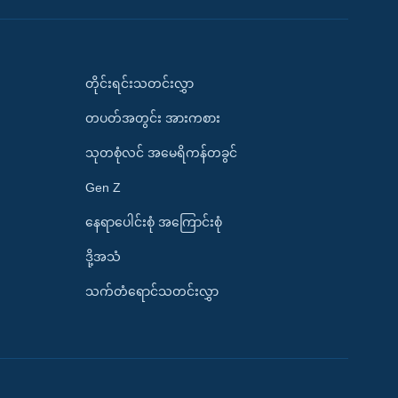
တိုင်းရင်းသတင်းလွှာ
တပတ်အတွင်း အားကစား
သုတစုံလင် အမေရိကန်တခွင်
Gen Z
နေရာပေါင်းစုံ အကြောင်းစုံ
ဒို့အသံ
သက်တံရောင်သတင်းလွှာ