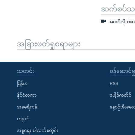
ဆက်စပ်သတင
အဂတိလိုက်စားမှ
အခြားဖတ်ရှုစရာများ
သတင်း
၀န်ဆောင်မှ
မြန်မာ
RSS
နိုင်ငံတကာ
ပေါ့ဒ်ကတ်စ်
အမေရိကန်
နေ့စဉ်အီးမေ
တရုတ်
အစ္စရေး-ပါလက်စတိုင်း