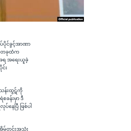
ပိုင်ခွင့်အာဏာ
္ပဏီတခုထံက
်အရ အရေးယူခဲ့
ုင်း
သန်းထွဋ်ကို
စခန်းမှာ ဒီ
လုပ်နေပြီ ဖြစ်ပါ
အိမ်တွင်းအသုံး