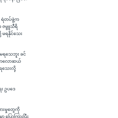
 ရဲတပ်ဖွဲ့က
 ဇမ္ဗူသီရိ
ု့ မရနိုင်သေး
ို့မရသေဘူး ခင်
။ လောလောဆယ်
မရသေးလို့
ရေး ဥပဒေ
ားမှုတွေကို
းမှာ ပြောကြားပြီး