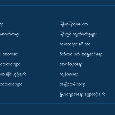
ပညာ
မြန်မာပြည်မှပေးစာ
အနာဂတ်ကမ္ဘာ
မြင်ကွင်းကျယ်မှတ်စုများ
ကမ္ဘာတလွှားခရီးသွား
း အားကစား
ဒီသီတင်းပတ် အာရှနိုင်ငံရေး
ားသတင်းများ
အာရှစီးပွားရေး
်မာ နှိုင်းယှဉ်ချက်
ကျန်းမာရေး
ပြားသတင်းများ
အမျိုးသမီးကဏ္ဍ
ရိုဟင်ဂျာအရေး မျှော်လင့်ချက်