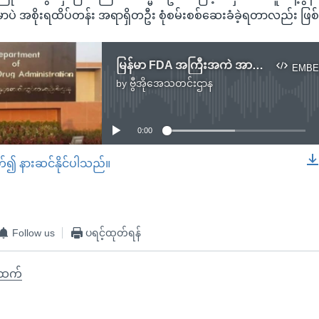
မှာပဲ အစိုးရထိပ်တန်း အရာရှိတဦး စုံစမ်းစစ်ဆေးခံခဲ့ရတာလည်း ဖြ
မြန်မာ FDA အကြီးအကဲ အာဏာအလွဲသုံးစားမှုနဲ့ ဖမ်းဆီးခံရ
EMBE
by
ဗွီအိုအေသတင်းဌာန
No media source currently available
0:00
တ်၍ နားဆင်နိုင်ပါသည်။
EMBED
Follow us
ပရင့်ထုတ်ရန်
်ထက်