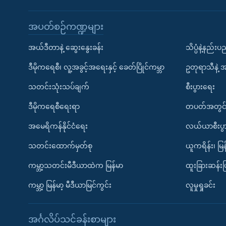
အပတ်စဉ်ကဏ္ဍများ
အယ်ဒီတာနဲ့ ဆွေးနွေးခန်း
သိပ္ပံနဲ့နည်း
ဒီမိုကရေစီ၊ လူ့အခွင့်အရေးနှင့် ခေတ်ပြိုင်ကမ္ဘာ
ဥတုရာသီနဲ့ 
သတင်းသုံးသပ်ချက်
စီးပွားရေး
ဒီမိုကရေစီရေးရာ
တပတ်အတွင်
အမေရိကန်နိုင်ငံရေး
လယ်ယာစီးပွ
သတင်းထောက်မှတ်စု
ယူကရိန်း၊ မြန
ကမ္ဘာ့သတင်းမီဒီယာထဲက မြန်မာ
ထူးခြားဆန်း
ကမ္ဘာ့ မြန်မာ့ မီဒီယာမြင်ကွင်း
လူမှုရှုခင်း
အင်္ဂလိပ်သင်ခန်းစာများ