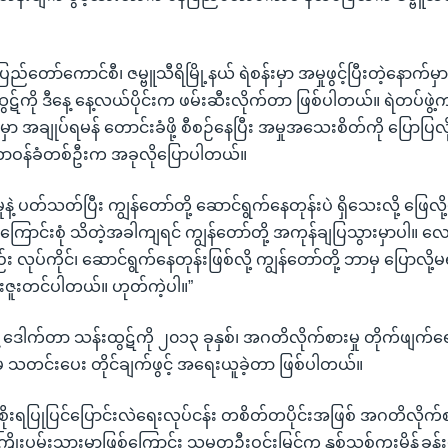
်တော်ကောင်စီ၊ ဇမ္ဗူသီရိမြို့နယ် ရဲစန်းမှာ အမှုဖွင့်ပြီးတဲ့နောက်မှာ
်ကို ဒီနေ့ နေ့လယ်ပိုင်းက ဖမ်းဆီးလိုက်တာ ဖြစ်ပါတယ်။ ရဲတပ်ဖွဲ့က
းမှာ အချုပ်ရမန် တောင်းခံဖို့ စီစဉ်နေပြီး အမှုအသေးစိတ်ကို ပြောပြလိ
 တာဝန်ခံတစ်ဦးက အခုလိုပြောပါတယ်။
ုနဲ့ ပတ်သတ်ပြီး ကျွန်တော်တို့ ဆောင်ရွက်နေတုန်းပဲ ရှိသေးလို့ ဖြေလ
အကြောင်းစုံ သိတဲ့အခါကျရင် ကျွန်တော်တို့ အကုန်ချပြသွားမှာပါ
း လုပ်ကိုင်၊ ဆောင်ရွက်နေတုန်းဖြစ်လို့ ကျွန်တော်တို့ ဘာမှ ပြောလို့
းဇူးတင်ပါတယ်။ ဟုတ်ကဲ့ပါ။”
့ ဒေါက်တာ သန်းထွဋ်ကို ၂၀၁၃ ခုနှစ်၊ အဂတိလိုက်စားမှု တိုက်ဖျက်
ထမ သတင်းပေး တိုင်ချက်ဖွင့် အရေးယူခဲ့တာ ဖြစ်ပါတယ်။
ာ အစိုးရပြုပြင်ပြောင်းလဲရေးလုပ်ငန်း တစိတ်တပိုင်းအဖြစ် အဂတိလိုက်စ
မိုကြိုးပမ်းသွားမှာဖြစ်ကြောင်း သမ္မတဦးဝင်းမြင့်က နှစ်သစ်ကူးမိန့်ခွန်