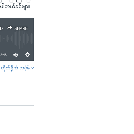
စ်ပါတယ်ခင်ဗျာ။
D
SHARE
2:48
တိုက်ရိုက် လင့်ခ်
SHARE