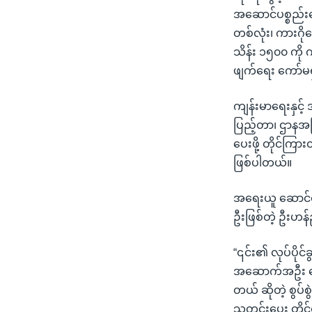
အဆောင်ပစ္စည်းတွ
တစ်လုံး၊ ကားဂိုထ
သိန်း ၁၅၀၀ ကို 
ဖျက်ရေး ကော်မရှ
ကျန်းမာရေးနှင
ပြည့်တာ၊ ဌာနအက
ပေးဖို့ တိုင်ကြ
ဖြစ်ပါတယ်။
အရေးယူ ဆောင်ရွ
ဦးဖြစ်တဲ့ ဦးဟန်
“၎င်း၏ လုပ်ပိုင်
အဆောက်အဦး ဆောက
တယ် ဆိုတဲ့ စွပ်စ
သတင်းပေး တိုင်