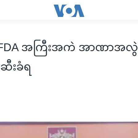
ာ FDA အကြီးအကဲ အာဏာအလွဲသ
မ်းဆီးခံရ