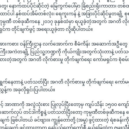
ေ၊ နောက်ထပ်ပိုင်ဆိုင်တဲ့ မြေကွက်ပေါ်မှာ ခြံစည်းရိုးကာတာ၊ တစ်
ောင်ပါ နှစ်ထပ်အိမ်တစ်လုံး၊ ရေကူးကန် နဲ့ အခြားပိုင်ဆိုင်မှုတချို့ စု
ကုမ္ပဏီ တစ်ခုဆီကနေ ၂၀၁၇ ခုနှစ်ထဲမှာ ရယူခဲ့တဲ့အတွက် အဂတိ လိုက်
င်က တိုင်ချက်ဖွင့် အရေးယူခဲ့တာ လို့ဆိုပါတယ်။
့် အားကစား ဝန်ကြီးဌာန လက်အောက်က စီမံကိန်း အဆောက်အဦတွ
ြီးအကဲတချို့ ပြည်သူ့ဘဏ္ဍကို ကိုယ်ကျိုးအတွက်သုံးတာနဲ့ ပတ်
ားထားတဲ့အတွက် အဂတိ လိုက်စားမှု တိုက်ဖျက်ရေး ကော်မရှင်က စုံစမ်
က်နေတာနဲ့ ပတ်သတ်ပြီး အဂတိ လိုက်စားမှု တိုက်ဖျက်ရေး ကော်မရှင
ညွှန့်က အခုလိုရှင်းပြပါတယ်။
ခွင့် အာဏာကို အလွဲသုံးစား ပြုလုပ်ပြီးတော့မှ ကျပ်သိန်း ၁၅၀၀ ကျော်
်လုပ် တင်ဒါကိစ္စနဲ့ ပတ်သတ်ပြီးတော့ ကုမ္ပဏီတစ်ခုဆီကနေ တော
ွဲချက် ဖြစ်ပါတယ် ခင်ဗျား။ ကျွန်တော်တို့ (အမှု) ဖွင့်ထားတဲ့ ရဲစခန်း
တန်းချက် ဖွင့်ထားတာက နေပြည်တော်ကော်စီ နယ်မြေထဲက ဇမ္ဗူသီရိ 