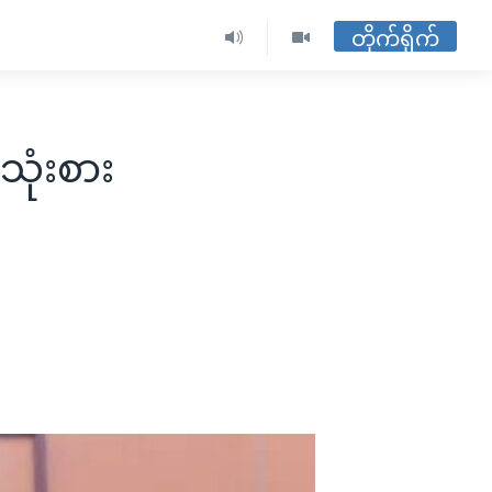
တိုက်ရိုက်
ုံးစား