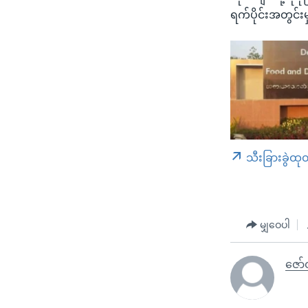
ရက်ပိုင်းအတွင်း
သီးခြားခွဲထု
မျှဝေပါ
ဇော