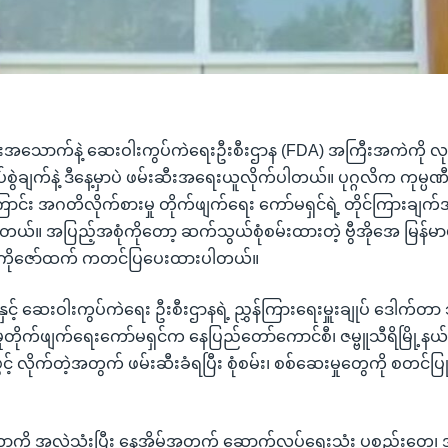
အစားအသောက်နဲ့ ဆေးဝါးကွပ်ကဲရေးဦးစီးဌာန (FDA) အကြီးအကဲကို လုပ်
စွပ်စွဲချက်နဲ့ ဒီနေ့မှာပဲ ဖမ်းဆီးအရေးယူလိုက်ပါတယ်။ ပုဂ္ဂလိက ကုမ
ောင်း အဂတိလိုက်စားမှု တိုက်ဖျက်ရေး ကော်မရှင်ရဲ့ တိုင်ကြားချက
်။ အပြည့်အစုံကိုတော့ ဆက်သွယ်စုံစမ်းထားတဲ့ ဗွီအိုအေ မြန်မာပိ
ိုဇော်ထက် ကတင်ပြပေးထားပါတယ်။
 ဆေးဝါးကွပ်ကဲရေး ဦးစီးဌာနရဲ့ ညွှန်ကြားရေးမှူးချုပ် ဒေါက်တာ 
တိုက်ဖျက်ရေးကော်မရှင်က နေပြည်တော်ကောင်စီ၊ ဇမ္ဗူသီရိမြို့နယ်ရဲ
ွင့် လိုက်တဲ့အတွက် ဖမ်းဆီးခံရပြီး စုံစမ်း၊ စစ်ဆေးမှုတွေကို စတင်ပြု
အာဏာကို အလွဲသုံးပြီး နေအိမ်အတွက် ဆောက်လုပ်ရေးသုံး ပစ္စည်းတွေ၊ 