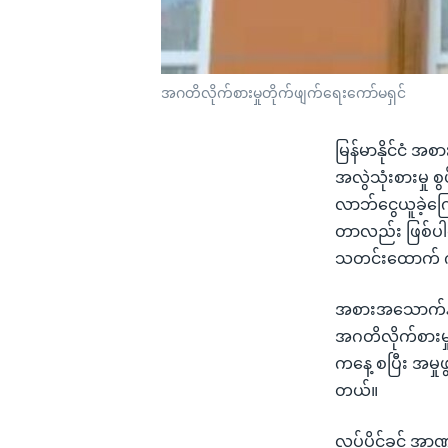
အဂတိလိုက်စားမှုတိုက်ဖျက်ရေးကော်မရှင်
မြန်မာနိုင်ငံ 
အလွဲသုံးစားမှု 
လာဘ်ငွေယူခဲ့ကြ
တာလည်း ဖြစ်ပါတယ
သတင်းထောက် က
အစားအသောက်နှင့်
အဂတိလိုက်စားမှု
ကနေ့ စပြီး အမှုဖ
တယ်။
လုပ်ပိုင်ခွင့် 