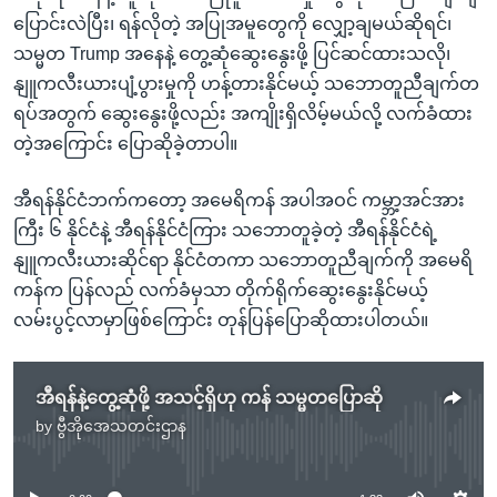
ပြောင်းလဲပြီး၊ ရန်လိုတဲ့ အပြုအမူတွေကို လျှော့ချမယ်ဆိုရင်၊
သမ္မတ Trump အနေနဲ့ တွေ့ဆုံဆွေးနွေးဖို့ ပြင်ဆင်ထားသလို၊
နျူကလီးယားပျံ့ပွားမှုကို ဟန့်တားနိုင်မယ့် သဘောတူညီချက်တ
ရပ်အတွက် ဆွေးနွေးဖို့လည်း အကျိုးရှိလိမ့်မယ်လို့ လက်ခံထား
တဲ့အကြောင်း ပြောဆိုခဲ့တာပါ။
အီရန်နိုင်ငံဘက်ကတော့ အမေရိကန် အပါအဝင် ကမ္ဘာ့အင်အား
ကြီး ၆ နိုင်ငံနဲ့ အီရန်နိုင်ငံကြား သဘောတူခဲ့တဲ့ အီရန်နိုင်ငံရဲ့
နျူကလီးယားဆိုင်ရာ နိုင်ငံတကာ သဘောတူညီချက်ကို အမေရိ
ကန်က ပြန်လည် လက်ခံမှသာ တိုက်ရိုက်ဆွေးနွေးနိုင်မယ့်
လမ်းပွင့်လာမှာဖြစ်ကြောင်း တုန်ပြန်ပြောဆိုထားပါတယ်။
အီရန်နဲ့တွေ့ဆုံဖို့ အသင့်ရှိဟု ကန် သမ္မတပြောဆို
by
ဗွီအိုအေသတင်းဌာန
No media source currently available