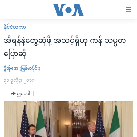
သုံး
ရ
လွယ်ကူ
နိုင်ငံတကာ
မူလစာမျက်နှာ
စေ
အီရန်နဲ့တွေ့ဆုံဖို့ အသင့်ရှိဟု ကန် သမ္မတ
မြန်မာ
သည့်
ပြောဆို
ကမ္ဘာ့သတင်းများ
Link
ဗွီဒီယို
နိုင်ငံတကာ
ဗွီအိုအေ (မြန်မာပိုင်း)
များ
သတင်းလွတ်လပ်ခွင့်
အမေရိကန်
၃၁ ဇူလိုင္၊ ၂၀၁၈
ပင်မ
ရပ်ဝန်းတခု လမ်းတခု အလွန်
တရုတ်
အကြောင်းအရာ
မျှဝေပါ
သို့
အင်္ဂလိပ်စာလေ့လာမယ်
အစ္စရေး-ပါလက်စတိုင်း
ကျော်
အပတ်စဉ်ကဏ္ဍများ
အမေရိကန်သုံးအီဒီယံ
ကြည့်
ရေဒီယိုနှင့်ရုပ်သံ အချက်အလက်များ
မကြေးမုံရဲ့ အင်္ဂလိပ်စာ
ရေဒီယို
ရန်
ပင်မ
ရေဒီယို/တီဗွီအစီအစဉ်
ရုပ်ရှင်ထဲက အင်္ဂလိပ်စာ
တီဗွီ