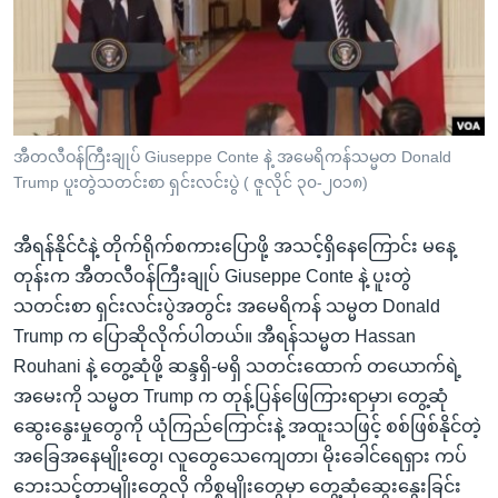
အ
သုတပဒေသာ အင်္ဂလိပ်စာ
ညွန်း
Learning English
စာမျက်နှာ
သို့
ဗွီအိုအေ လူမှုကွန်ယက်များ
ကျော်
ကြည့်
အီတလီဝန်ကြီးချုပ် Giuseppe Conte နဲ့ အမေရိကန်သမ္မတ Donald
Trump ပူးတွဲသတင်းစာ ရှင်းလင်းပွဲ ( ဇူလိုင် ၃၀-၂၀၁၈)
ရန်
ဘာသာစကားများ
ရှာဖွေ
အီရန်နိုင်ငံနဲ့ တိုက်ရိုက်စကားပြောဖို့ အသင့်ရှိနေကြောင်း မနေ့
ရန်
တုန်းက အီတလီဝန်ကြီးချုပ် Giuseppe Conte နဲ့ ပူးတွဲ
နေရာ
သတင်းစာ ရှင်းလင်းပွဲအတွင်း အမေရိကန် သမ္မတ Donald
သို့
Trump က ပြောဆိုလိုက်ပါတယ်။ အီရန်သမ္မတ Hassan
ကျော်
Rouhani နဲ့ တွေ့ဆုံဖို့ ဆန္ဒရှိ-မရှိ သတင်းထောက် တယောက်ရဲ့
ရန်
အမေးကို သမ္မတ Trump က တုန့်ပြန်ဖြေကြားရာမှာ၊ တွေ့ဆုံ
ဆွေးနွေးမှုတွေကို ယုံကြည်ကြောင်းနဲ့ အထူးသဖြင့် စစ်ဖြစ်နိုင်တဲ့
အခြေအနေမျိုးတွေ၊ လူတွေသေကျေတာ၊ မိုးခေါင်ရေရှား ကပ်
ဘေးသင့်တာမျိုးတွေလို ကိစ္စမျိုးတွေမှာ တွေ့ဆုံဆွေးနွေးခြင်း