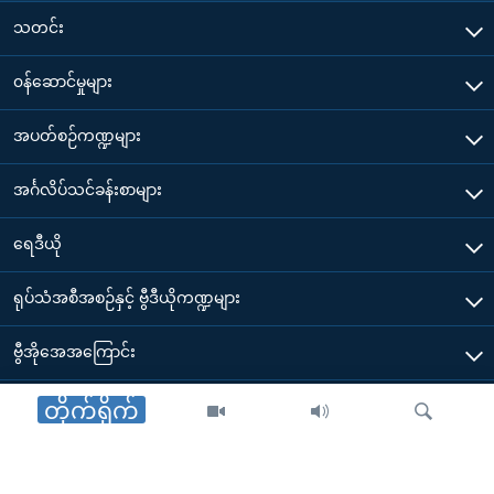
သတင်း
၀န်ဆောင်မှုများ
အပတ်စဉ်ကဏ္ဍများ
အင်္ဂလိပ်သင်ခန်းစာများ
ရေဒီယို
ရုပ်သံအစီအစဉ်နှင့် ဗွီဒီယိုကဏ္ဍများ
ဗွီအိုအေအကြောင်း
ဗွီအိုအေ မိုဘိုင်းလ်အက်ပ်များ ဒေါင်းလုတ်ယူရန်
တိုက်ရိုက်
Other Links