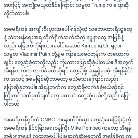
အားဖြင့် အကျိုးမယုတ်နိုင်ကြောင်း သမ္မတ Trump က ပြောဆို
လိုက်တာပါ။
အမေရိကန် အကျိုးစီးပွားအပေါ် ရန်လိုတဲ့ သဘောထားရှိသူတွေ
နဲ့ သံတမန်ရေးအရ တိုက်ရိုက်ဆက်ဆံတဲ့ နမူနာတွေ အဖြစ်နဲ့
လည်း မြောက်ကိုရီးယားခေါင်းဆောင် Kim Jong Un ရုရှား
သမ္မတ Vladimir Putin တို့နဲ့ မကြာသေးခင်တုန်းက တယောက်
ချင်း တွေ့ဆုံခဲ့တာကိုလည်း ကိုးကားပြောဆိုခဲ့ပါတယ်။ ဒီအတွက်
အီရန်ဘက်က လက်ခံမယ်ဆိုရင် တွေ့ဆုံဖို့ ဆန္ဒရှိပေမဲ့၊ အီရန်နိုင်ငံ
က အသင့်ဖြစ်မဖြစ်ဆိုတာတော့ မသိသေးကြောင်းလည်း
ပြောဆိုခဲ့တာပါ။ အီရန်ဘက်က တွေ့ဆုံဖို့လက်ခံခဲ့မယ်ဆိုရင်
ကြိုတင်သတ်မှတ်ချက်တွေ မထားပဲ တွေ့ဆုံမယ်လို့လည်း ပြော
ပါတယ်။
အမေရိကန်ရုပ်သံ CNBC ကနောက်ပိုင်းမှာ တွေ့ဆုံမေးမြန်းခဲ့တဲ့
အမေရိကန် နိုင်ငံခြားရေးဝန်ကြီး Mike Pompeo ကတော့ အီရန်
အစိုးရအနေနဲ့ လူထုအပေါ် ပြုမူဆက်ဆံမှုတွေကို အခြေခံကျကျ