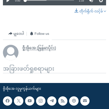
0:00
1:33
တိုက်ရိုက် လင့်ခ်
မျှဝေပါ
Follow us
ဗွီအိုအေ (မြန်မာပိုင်း)
အခြားဖတ်ရှုစရာများ
ဗွီအိုအေ လူမှုကွန်ယက်များ