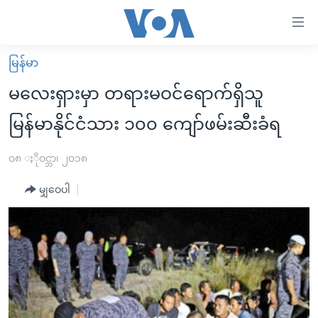
သုံး
ရ
လွယ်ကူ
မြန်မာ
မူလစာမျက်နှာ
စေ
မလေးရှားမှာ တရားမဝင်ရောက်ရှိသူ
မြန်မာ
သည့်
မြန်မာနိုင်ငံသား ၁၀၀ ကျော်ဖမ်းဆီးခံရ
ကမ္ဘာ့သတင်းများ
Link
ဗွီဒီယို
နိုင်ငံတကာ
၀၈ ႏိုဝင္ဘာ၊ ၂၀၁၈
များ
သတင်းလွတ်လပ်ခွင့်
အမေရိကန်
ပင်မ
မျှဝေပါ
ရပ်ဝန်းတခု လမ်းတခု အလွန်
တရုတ်
အကြောင်းအရာ
သို့
အင်္ဂလိပ်စာလေ့လာမယ်
အစ္စရေး-ပါလက်စတိုင်း
ကျော်
အပတ်စဉ်ကဏ္ဍများ
အမေရိကန်သုံးအီဒီယံ
ကြည့်
ရေဒီယိုနှင့်ရုပ်သံ အချက်အလက်များ
မကြေးမုံရဲ့ အင်္ဂလိပ်စာ
ရေဒီယို
ရန်
ပင်မ
ရေဒီယို/တီဗွီအစီအစဉ်
ရုပ်ရှင်ထဲက အင်္ဂလိပ်စာ
တီဗွီ