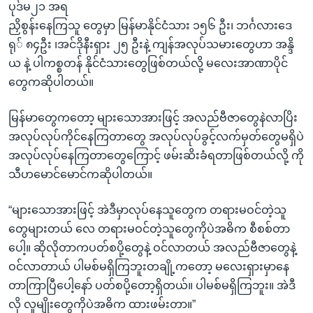
ပုဒ်မ၂၁ အရ
ညှိစွန်းနေကြသူ တွေမှာ မြန်မာနိုင်ငံသား ၁၅၆ ဦး၊ ဘင်္ဂလားဒေ
ရု် ၈၄ဦး ၊အင်ဒိုနီးရှား ၂၅ ဦးနဲ့ ကျန်အလုပ်သမားတွေဟာ အန္ဒိ
ယ နဲ့ ပါကစ္စတန် နိုင်ငံသားတွေဖြစ်တယ်လို့ မလေးအာဏာပိုင်
တွေကဆိုပါတယ်။
မြန်မာတွေကတော့ များသောအားဖြင့် အလည်ဗီဇာတွေနဲလာပြိး
အလုပ်လုပ်ကိုင်နေကြတာတွေ အလုပ်လုပ်ခွင့်လက်မှတ်တွေမရှိပဲ
အလုပ်လုပ်နေကြတာတွေကြောင့် ဖမ်းဆိးခံရတာဖြစ်တယ်လို့ ကို
သီဟမောင်မောင်ကဆိုပါတယ်။
“များသောအားဖြင့် အဲဒီမှာလုပ်နေသူတွေက တရားမဝင်တဲ့သူ
တွေများတယ် လေ တရားမဝင်တဲ့သူတွေကိုပဲအဓိက စီစစ်တာ
ပေါ့။ ဆိုလိုတာကပတ်စပို့တွေနဲ့ ဝင်လာတယ် အလည်ဗီဇာတွေနဲ့
ဝင်လာတာယ် ပါမစ်မရှိကြဘူးတချို့ကတော့ မလေးရှားမှာနေ
တာကြာပြီပေါ့နော် ပတ်စပို့တော့ရှိတယ်။ ပါမစ်မရှိကြဘူး။ အဲဒီ
လို လူမျိုးတွေကိုပဲအဓိက ထားဖမ်းတာ။”