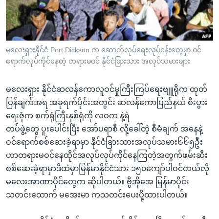
အ
သုတပဒေသာ အင်္ဂလိပ်စာ
ညွန်း
Learning English
စာမျက်နှာ
သို့
ဗွီအိုအေ လူမှုကွန်ယက်များ
မလေးရှားနိုင်ငံ Port Dickson က ဆောက်လုပ်ရေးလုပ်ငန်းတွေမှာ ဝင်
ကျော်
ရောက်လုပ်ကိုင်နေတဲ့ တရားမဝင် နိုင်ငံခြားသား အလုပ်သမားများ
ကြည့်
ရန်
မလေးရှား နိုင်ငံဆလန်ကောလူဝင်မှုကြီးကြပ်ရေးဗျူရိုက ထုတ်
ဘာသာစကားများ
ရှာဖွေ
ပြန်ချက်အရ အခုရက်ပိုင်းအတွင်း ဆလန်ကောပြည်နယ် စီးပွား
ရန်
ရေးဇုံက စက်ရုံကြီးနှစ်ရုံကို လဝက နဲ့ရဲ
နေရာ
တပ်ဖွဲ့တွေ ပူးပေါင်းပြီး အော်ပရာစီ လို့ခေါ်တဲ့ စီမံချက် အနေနဲ့
သို့
ဝင်ရောက်စစ်ဆေးခဲ့ရာမှာ နိုင်ငံခြားသားအလုပ်သမား၆၆၅ဦး
ကျော်
ဟာတရားမဝင်နေထိုင်အလုပ်လုပ်ကိုင်နေကြတဲ့အတွက်ဖမ်းဆီး
ရန်
စစ်ဆေးခဲ့ရာမှာဒီထဲမှာမြန်မာနိုင်ငံသား ၁၅၀ကျော်ပါဝင်တယ်လို
မလေးအာဏာပိုင်တွေက ဆိုပါတယ်။ ဗွီအိုအေ မြန်မာပိုင်း
သတင်းထောက် မအေးမာ ကသတင်းပေးပို့ထားပါတယ်။