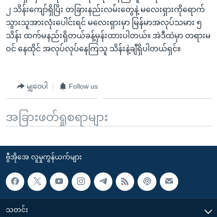
၂ သိန်းကျော်ရှိပြိး တခြားနည်းလမ်းတွေနဲ့ မလေးရှားကိုရောက်
သွားသူအားလုံးပေါင်းရင် မလေးရှားမှာ မြန်မာအလုပ်သမား ၅
သိန်း ထက်မနည်းရှိတယ်ခန့်မှန်းထားပါတယ်။ အဲဒီထဲမှာ တရားမ
ဝင် နေထိုင် အလုပ်လုပ်နေကြသူ သိန်းနဲ့ချီရှိပါတယ်ရှင်။
မျှဝေပါ
Follow us
အခြားဖတ်ရှုစရာများ
ဗွီအိုအေ လူမှုကွန်ယက်များ
သတင်း