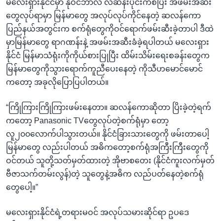
မလေးရှားနိုင်ငံမှာ နိုဝင်ဘာလ လဆန်းပိုင်းကစပြိး အဖမ်းအဆီး
တွေလုပ်ရာမှာ မြန်မာတွေ အလုပ်လုပ်ကိုင်နေတဲ့ ဆလန်ကော
ပြည်နယ်အတွင်းက စက်ရုံတွေကိုဝင်ရောက်ဖမ်းဆီးခဲ့တာပါ ဒီထဲ
မှာမြန်မာတွေ ရာဂဏန်းနဲ့ အဖမ်းအဆီးခံခဲ့ရပါတယ် မလေးရှား
နိုင်ငံ မြန်မာသံရုံးကိုကိုယ်စားပြုပြီး ထိမ်းသိမ်းရေးစခန်းတွေက
မြန်မာတွေကိုသွားရောက်ကူညီပေးနေတဲ့ ကိုသီဟမောင်မောင်
ကတော့ အခုလိုပြောပြပါတယ်။
“ကြိုကြားကြိုကြားဖမ်းနေတာ။ ဆလန်ကောဆိုတာ ပြိးခဲ့တဲ့ရက်
ကတော့ Panasonic TVတွေလုပ်တဲ့စက်ရုံမှာ တော့
လူ၂၀၀လောက်ပါသွားတယ်။ နိုင်ငံခြားသားတွေကို ဖမ်းတာပေါ့
မြန်မာတွေ လည်းပါတယ် အဓိကတော့စက်ရုံအကြီးကြီးတွေကို
ဝင်တယ် သူတို့သတ်မှတ်ထားတဲ့ အိုဗာစတေး (နိုင်ငံကူးလက်မှတ်
ဗီဇာသက်တမ်းလွန်)တဲ့ သူတွေနဲ့အဓိက လည်ပတ်နေတဲ့စက်ရုံ
တွေပေါ့။”
မလေးရှားနိုင်ငံရဲ့တရားမဝင် အလုပ်သမားဆိုင်ရာ ဥပဒေ