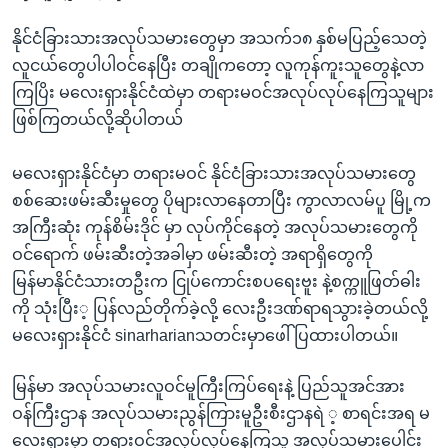
နိုင်ငံခြားသားအလုပ်သမားတွေမှာ အသက်၁၈ နှစ်မပြည့်သေတဲ့
လူငယ်တွေပါပါဝင်နေပြီး တချိုကတော့ လူကုန်ကူးသူတွေနဲ့လာ
ကြပြိး မလေးရှားနိုင်ငံထဲမှာ တရားမဝင်အလုပ်လုပ်နေကြသူများ
ဖြစ်ကြတယ်လို့ဆိုပါတယ်
မလေးရှားနိုင်ငံမှာ တရားမဝင် နိုင်ငံခြားသားအလုပ်သမားတွေ
စစ်ဆေးဖမ်းဆီးမှုတွေ ပိုများလာနေတာပြီး ကွာလာလမ်ပူ မြို့က
အကြီးဆုံး ကုန်စိမ်းဒိုင် မှာ လုပ်ကိုင်နေတဲ့ အလုပ်သမားတွေကို
ဝင်ရောက် ဖမ်းဆီးတဲ့အခါမှာ ဖမ်းဆီးတဲ့ အရာရှိတွေကို
မြန်မာနိုင်ငံသားတဦးက ငြုပ်ကောင်းစပရေးဗူး နဲ့စက္ကူဖြတ်ဓါး
ကို သုံးပြီး့ ပြန်လည်တိုက်ခဲ့လို့ လေးဦးဒဏ်ရာရသွားခဲ့တယ်လို့
မလေးရှားနိုင်ငံ sinarharianသတင်းမှာဖေါ်ပြထားပါတယ်။
မြန်မာ အလုပ်သမားလူဝင်မူကြီးကြပ်ရေးနဲ့ ပြည်သူအင်အား
ဝန်ကြီးဌာန အလုပ်သမားညွန်ကြားမူဦးစီးဌာနရဲ ့ စာရင်းအရ မ
လေးရှားမှာ တရားဝင်အလုပ်လုပ်နေကြသူ အလုပ်သမားပေါင်း