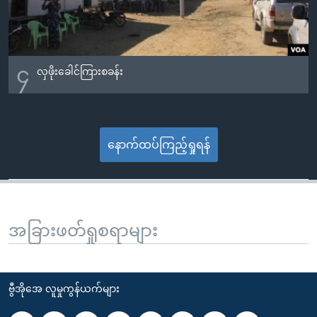
၄
လှဖိုးခေါင်ကြားစခန်း
နောက်ထပ်ကြည့်ရှုရန်
အခြားဖတ်ရှုစရာများ
ဗွီအိုအေ လူမှုကွန်ယက်များ