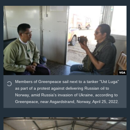
အ
သုတပဒေသာ အင်္ဂလိပ်စာ
ညွန်း
Learning English
စာမျက်နှာ
သို့
ဗွီအိုအေ လူမှုကွန်ယက်များ
ကျော်
ကြည့်
ရန်
ဘာသာစကားများ
ရှာဖွေ
ရန်
နေရာ
သို့
၁
Members of Greenpeace sail next to a tanker "Ust Luga"
ကျော်
as part of a protest against delivering Russian oil to
Norway, amid Russia's invasion of Ukraine, according to
ရန်
Greenpeace, near Asgardstrand, Norway, April 25, 2022.