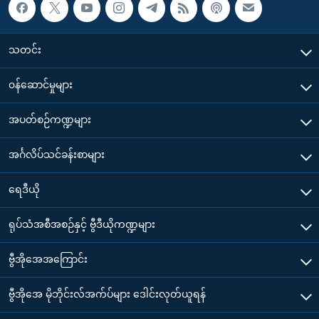
သတင်း
၀န်ဆောင်မှုများ
အပတ်စဉ်ကဏ္ဍများ
အင်္ဂလိပ်သင်ခန်းစာများ
ရေဒီယို
ရုပ်သံအစီအစဉ်နှင့် ဗွီဒီယိုကဏ္ဍများ
ဗွီအိုအေအကြောင်း
ဗွီအိုအေ မိုဘိုင်းလ်အက်ပ်များ ဒေါင်းလုတ်ယူရန်