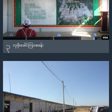
၃
လှဖိုးခေါင်ကြားစခန်း