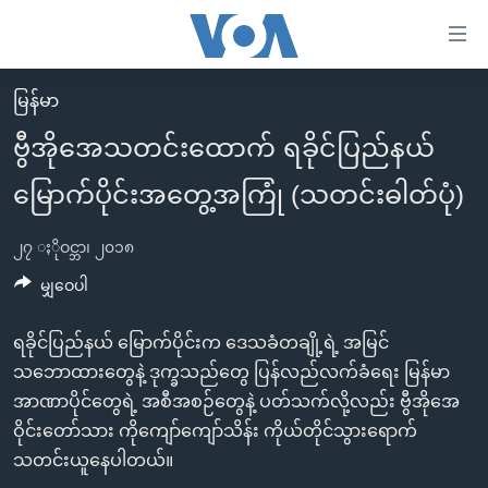
သုံး
ရ
လွယ်ကူ
မြန်မာ
မူလစာမျက်နှာ
စေ
ဗွီအိုအေသတင်းထောက် ရခိုင်ပြည်နယ်
မြန်မာ
သည့်
မြောက်ပိုင်းအတွေ့အကြုံ (သတင်းဓါတ်ပုံ)
ကမ္ဘာ့သတင်းများ
Link
ဗွီဒီယို
နိုင်ငံတကာ
များ
၂၇ ႏိုဝင္ဘာ၊ ၂၀၁၈
သတင်းလွတ်လပ်ခွင့်
အမေရိကန်
မျှဝေပါ
ပင်မ
ရပ်ဝန်းတခု လမ်းတခု အလွန်
တရုတ်
အကြောင်းအရာ
ရခိုင်ပြည်နယ် မြောက်ပိုင်းက ဒေသခံတချို့ရဲ့ အမြင်
သို့
အင်္ဂလိပ်စာလေ့လာမယ်
အစ္စရေး-ပါလက်စတိုင်း
သဘောထားတွေနဲ့ ဒုက္ခသည်တွေ ပြန်လည်လက်ခံရေး မြန်မာ
ကျော်
အပတ်စဉ်ကဏ္ဍများ
အမေရိကန်သုံးအီဒီယံ
အာဏာပိုင်တွေရဲ့ အစီအစဉ်တွေနဲ့ ပတ်သက်လို့လည်း ဗွီအိုအေ
ကြည့်
ရေဒီယိုနှင့်ရုပ်သံ အချက်အလက်များ
မကြေးမုံရဲ့ အင်္ဂလိပ်စာ
ရေဒီယို
ဝိုင်းတော်သား ကိုကျော်ကျော်သိန်း ကိုယ်တိုင်သွားရောက်
ရန်
သတင်းယူနေပါတယ်။
ပင်မ
ရေဒီယို/တီဗွီအစီအစဉ်
ရုပ်ရှင်ထဲက အင်္ဂလိပ်စာ
တီဗွီ