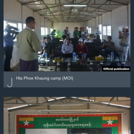
၂
Hla Phoe Khaung camp (MOI)