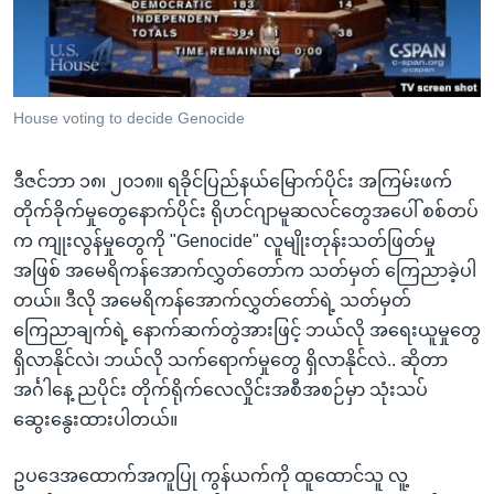
အ
သုတပဒေသာ အင်္ဂလိပ်စာ
ညွန်း
Learning English
စာမျက်နှာ
သို့
ဗွီအိုအေ လူမှုကွန်ယက်များ
House voting to decide Genocide
ကျော်
ကြည့်
ဒီဇင်ဘာ ၁၈၊ ၂၀၁၈။ ရခိုင်ပြည်နယ်မြောက်ပိုင်း အကြမ်းဖက်
ရန်
ဘာသာစကားများ
တိုက်ခိုက်မှုတွေနောက်ပိုင်း ရိုဟင်ဂျာမူဆလင်တွေအပေါ် စစ်တပ်
ရှာဖွေ
က ကျုးလွန်မှုတွေကို "Genocide" လူမျိုးတုန်းသတ်ဖြတ်မှု
ရန်
အဖြစ် အမေရိကန်အောက်လွှတ်တော်က သတ်မှတ် ကြေညာခဲ့ပါ
နေရာ
တယ်။ ဒီလို အမေရိကန်အောက်လွှတ်တော်ရဲ့ သတ်မှတ်
သို့
ကြေညာချက်ရဲ့ နောက်ဆက်တွဲအားဖြင့် ဘယ်လို အရေးယူမှုတွေ
ကျော်
ရှိလာနိုင်လဲ၊ ဘယ်လို သက်ရောက်မှုတွေ ရှိလာနိုင်လဲ.. ဆိုတာ
ရန်
အင်္ဂါနေ့ ညပိုင်း တိုက်ရိုက်လေလှိုင်းအစီအစဉ်မှာ သုံးသပ်
ဆွေးနွေးထားပါတယ်။
ဥပဒေအထောက်အကူပြု ကွန်ယက်ကို ထူထောင်သူ လူ့