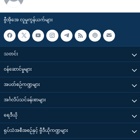
ဗွီအိုအေ လူမှုကွန်ယက်များ
သတင်း
၀န်ဆောင်မှုများ
အပတ်စဉ်ကဏ္ဍများ
အင်္ဂလိပ်သင်ခန်းစာများ
ရေဒီယို
ရုပ်သံအစီအစဉ်နှင့် ဗွီဒီယိုကဏ္ဍများ