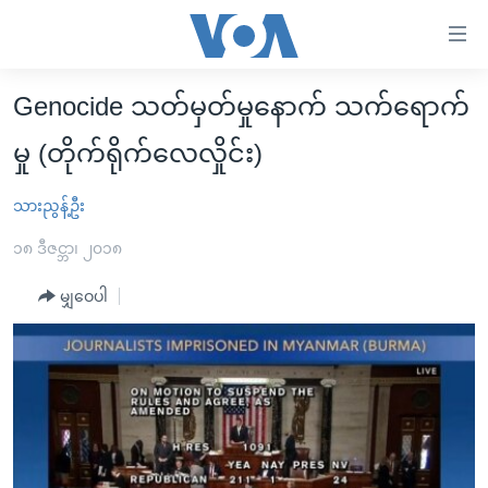
သုံး
ရ
လွယ်ကူ
Genocide သတ်မှတ်မှုနောက် သက်ရောက်
မူလစာမျက်နှာ
စေ
မှု (တိုက်ရိုက်လေလှိုင်း)
မြန်မာ
သည့်
ကမ္ဘာ့သတင်းများ
သားညွန့်ဦး
Link
ဗွီဒီယို
နိုင်ငံတကာ
များ
၁၈ ဒီဇင္ဘာ၊ ၂၀၁၈
သတင်းလွတ်လပ်ခွင့်
အမေရိကန်
ပင်မ
မျှဝေပါ
ရပ်ဝန်းတခု လမ်းတခု အလွန်
တရုတ်
အကြောင်းအရာ
သို့
အင်္ဂလိပ်စာလေ့လာမယ်
အစ္စရေး-ပါလက်စတိုင်း
ကျော်
အပတ်စဉ်ကဏ္ဍများ
အမေရိကန်သုံးအီဒီယံ
ကြည့်
ရေဒီယိုနှင့်ရုပ်သံ အချက်အလက်များ
မကြေးမုံရဲ့ အင်္ဂလိပ်စာ
ရေဒီယို
ရန်
ပင်မ
ရေဒီယို/တီဗွီအစီအစဉ်
ရုပ်ရှင်ထဲက အင်္ဂလိပ်စာ
တီဗွီ