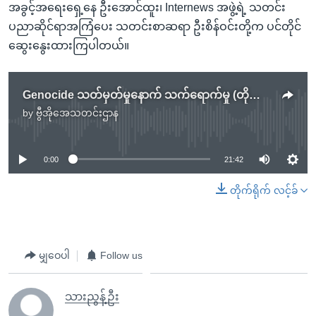
အခွင့်အရေးရှေ့နေ ဦးအောင်ထူး၊ Internews အဖွဲ့ရဲ့ သတင်း
ပညာဆိုင်ရာအကြံပေး သတင်းစာဆရာ ဦးစိန်ဝင်းတို့က ပင်တိုင်
ဆွေးနွေးထားကြပါတယ်။
Genocide သတ်မှတ်မှုနောက် သက်ရောက်မှု (တိုက်ရိုက်လေလှိုင်း)
by
ဗွီအိုအေသတင်းဌာန
No media source currently available
0:00
21:42
တိုက်ရိုက် လင့်ခ်
မျှဝေပါ
Follow us
သားညွန့်ဦး