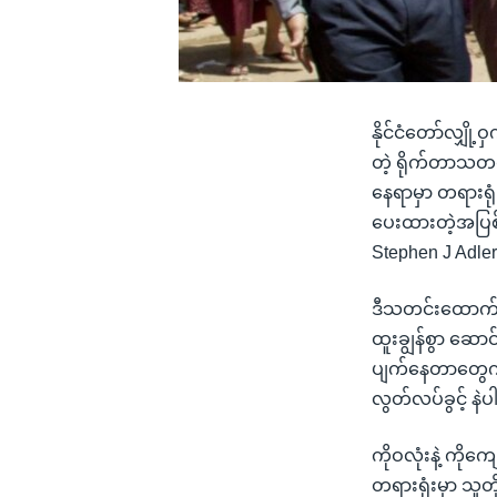
နိုင်ငံတော်လျှိ
တဲ့ ရိုက်တာသတင်း
နေရာမှာ တရားရုံ
ပေးထားတဲ့အပြစ်
Stephen J Adle
ဒီသတင်းထောက် ၂
ထူးချွန်စွာ ဆောင
ပျက်နေတာတွေကို အ
လွတ်လပ်ခွင့် နဲ
ကိုဝလုံးနဲ့ ကိုက
တရားရုံးမှာ သူတိ