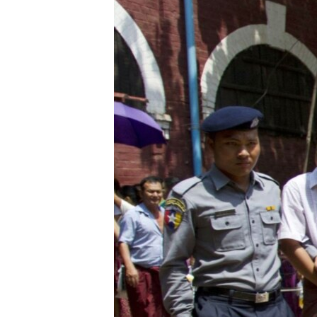
သုတပဒေသာ အင်္ဂလိပ်စာ
အ
ညွန်း
စာမျက်နှာ
သို့
ကျော်
ကြည့်
ရန်
ရှာဖွေ
ရန်
နေရာ
သို့
ကျော်
ရန်