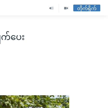
တိုက်ရိုက်
ျက်ပေး