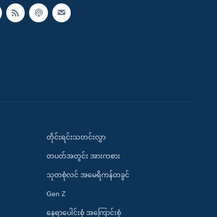
တိုင်းရင်းသတင်းလွှာ
တပတ်အတွင်း အားကစား
သုတစုံလင် အမေရိကန်တခွင်
Gen Z
နေရာပေါင်းစုံ အကြောင်းစုံ