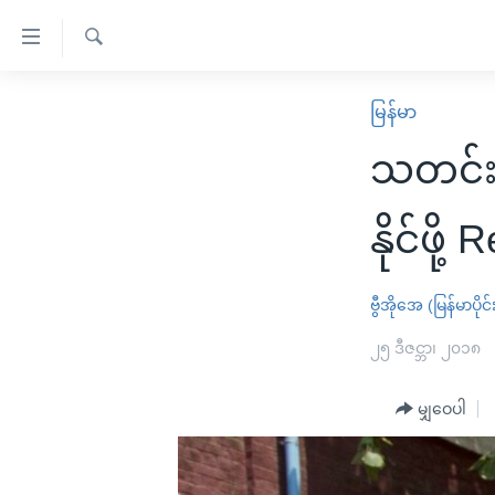
သုံး
ရ
ရှာဖွေ
လွယ်ကူ
မူလစာမျက်နှာ
မြန်မာ
ရ
စေ
မြန်မာ
လာ
သတင်းထ
သည့်
ဒ်
ကမ္ဘာ့သတင်းများ
Link
ဗွီဒီယို
နိုင်ငံတကာ
နိုင်ဖိ
များ
သတင်းလွတ်လပ်ခွင့်
အမေရိကန်
ပင်မ
ရပ်ဝန်းတခု လမ်းတခု အလွန်
တရုတ်
ဗွီအိုအေ (မြန်မာပိုင်
အကြောင်းအရာ
အင်္ဂလိပ်စာလေ့လာမယ်
အစ္စရေး-ပါလက်စတိုင်း
၂၅ ဒီဇင္ဘာ၊ ၂၀၁၈
သို့
အပတ်စဉ်ကဏ္ဍများ
အမေရိကန်သုံးအီဒီယံ
ကျော်
မျှဝေပါ
ကြည့်
ရေဒီယိုနှင့်ရုပ်သံ အချက်အလက်များ
မကြေးမုံရဲ့ အင်္ဂလိပ်စာ
ရေဒီယို
ရန်
ရေဒီယို/တီဗွီအစီအစဉ်
ရုပ်ရှင်ထဲက အင်္ဂလိပ်စာ
တီဗွီ
ပင်မ