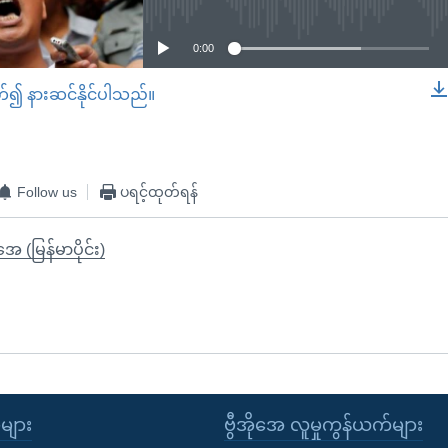
0:00
တ်၍ နားဆင်နိုင်ပါသည်။
EMBED
Follow us
ပရင့်ထုတ်ရန်
ုအေ (မြန်မာပိုင်း)
ုများ
ဗွီအိုအေ လူမှုကွန်ယက်များ