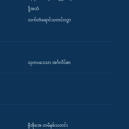
ဒို့အသံ
သက်တံရောင်သတင်းလွှာ
သုတပဒေသာ အင်္ဂလိပ်စာ
ဗွီအိုအေ တမိနစ်သတင်း