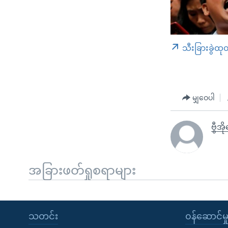
သီးခြားခွဲထု
မျှဝေပါ
ဗွီအိ
အခြားဖတ်ရှုစရာများ
သတင်း
၀န်ဆောင်မှ