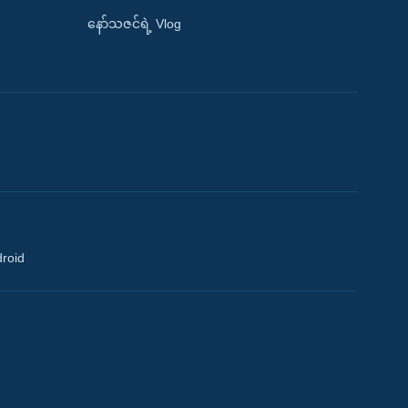
နော်သဇင်ရဲ့ Vlog
droid