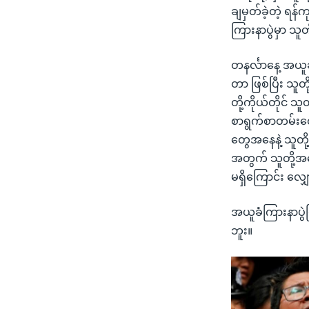
ချမှတ်ခဲ့တဲ့ ရန်
ကြားနာပွဲမှာ သ
တနင်္လာနေ့ အယူ
တာ ဖြစ်ပြီး သူတိ
တို့ကိုယ်တိုင်
စာရွက်စာတမ်းတ
တွေအနေနဲ့ သူတို့
အတွက် သူတို့အပေါ
မရှိကြောင်း လျ
အယူခံကြားနာပွ
ဘူး။