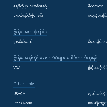
ရေဒီယို ရုပ်သံအစီအစဉ်
နိုင်ငံတကာ
အပတ်စဉ်တီဗွီမဂ္ဂဇင်း
တွေ့ဆုံမေးမြန
ဗွီအိုအေအကြောင်း
ဌာနမိတ်ဆက်
မီတာလှိုင်းမျာ
ဗွီအိုအေ မိုဘိုင်းလ်အက်ပ်များ ဒေါင်းလုတ်ယူရန်
Learning English
VOA+
ဗွီအိုအေမိုဘ
ဗွီအိုအေ လူမှုကွန်ယက်များ
Other Links
USAGM
လွတ်လပ်တဲ့
Press Room
အေမရိကန္အစိ
ဘာသာစကားများ