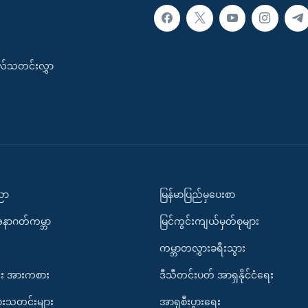
းလ်သတင်းလွှာ
ပညာ
မြန်မာပြည်မှပေးစာ
အနာဂတ်ကမ္ဘာ
မြင်ကွင်းကျယ်မှတ်စုများ
ကမ္ဘာတလွှားခရီးသွား
း အားကစား
ဒီသီတင်းပတ် အာရှနိုင်ငံရေး
ားသတင်းများ
အာရှစီးပွားရေး