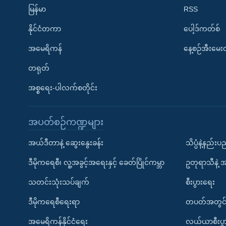
မြန်မာ
RSS
နိုင်ငံတကာ
ပေါ့ဒ်ကတ်စ်
အမေရိကန်
နေ့စဉ်အီးမေ
တရုတ်
အစ္စရေး-ပါလက်စတိုင်း
အပတ်စဉ်ကဏ္ဍများ
အယ်ဒီတာနဲ့ ဆွေးနွေးခန်း
သိပ္ပံနဲ့နည်း
ဒီမိုကရေစီ၊ လူ့အခွင့်အရေးနှင့် ခေတ်ပြိုင်ကမ္ဘာ
ဥတုရာသီနဲ့ 
သတင်းသုံးသပ်ချက်
စီးပွားရေး
ဒီမိုကရေစီရေးရာ
တပတ်အတွင်
အမေရိကန်နိုင်ငံရေး
လယ်ယာစီးပွ