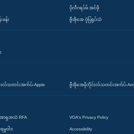
ပိုလီဂရပ်ဖ်.အင်ဖို
်းခန်း
ဗွီအိုအေ ပုံပြရုပ်သံ
း
ိုင်းလ်သတင်းအက်ပ်-Apple
ဗွီအိုအေမိုဘိုင်းလ်သတင်းအက်ပ်-An
 အာရှအသံ RFA
VOA's Privacy Policy
ုးရမူဝါဒ
Accessibility