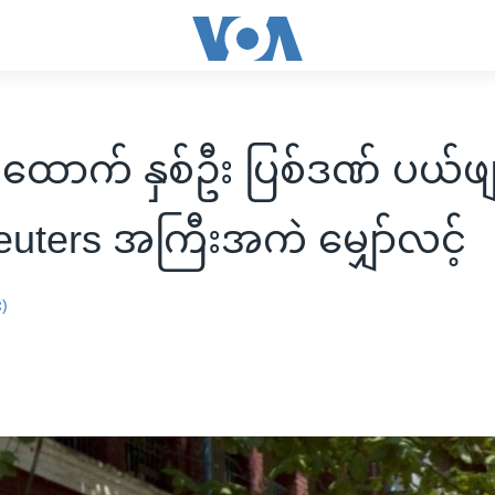
ောက် နှစ်ဦး ပြစ်ဒဏ် ပယ်ဖ
ု့ Reuters အကြီးအကဲ မျှော်လင့်
း)