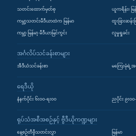
သတင်းထောက်မှတ်စု
ယူကရိန်း၊ မြန
ကမ္ဘာ့သတင်းမီဒီယာထဲက မြန်မာ
ထူးခြားဆန်း
ကမ္ဘာ့ မြန်မာ့ မီဒီယာမြင်ကွင်း
လူမှုရှုခင်း
အင်္ဂလိပ်သင်ခန်းစာများ
အီဒီယံသင်ခန်းစာ
မကြေးမုံရဲ့အင
ရေဒီယို
နံနက်ပိုင်း ၆း၀၀-ရး၀၀
ညပိုင်း ၉း၀
ရုပ်သံအစီအစဉ်နှင့် ဗွီဒီယိုကဏ္ဍများ
နေ့စဉ်တီဗွီသတင်းလွှာ
မြန်မာ