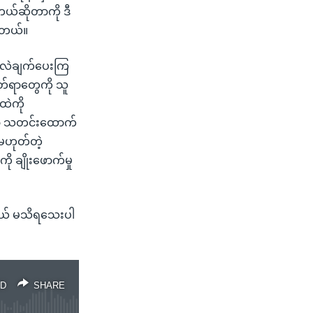
ေတယ်ဆိုတာကို ဒီ
ပါတယ်။
က်လဲချက်ပေးကြ
မှတ်ရာတွေကို သူ
ထဲကို
့ဟာ သတင်းထောက်
 မဟုတ်တဲ့
ို ချိုးဖောက်မှု
ဆယ် မသိရသေးပါ
D
SHARE