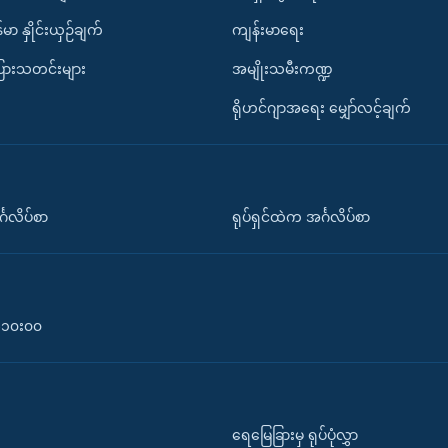
်မာ နှိုင်းယှဉ်ချက်
ကျန်းမာရေး
ပြားသတင်းများ
အမျိုးသမီးကဏ္ဍ
ရိုဟင်ဂျာအရေး မျှော်လင့်ချက်
်္ဂလိပ်စာ
ရုပ်ရှင်ထဲက အင်္ဂလိပ်စာ
၀-၁၀း၀၀
ရေမြေခြားမှ ရုပ်ပုံလွှာ