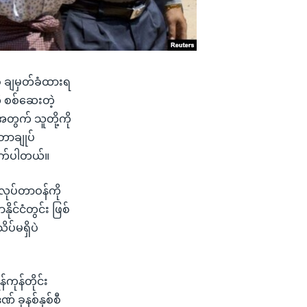
စီ ချမှတ်ခံထားရ
ို စစ်ဆေးတဲ့
အတွက် သူတို့ကို
တာချုပ်
ုက်ပါတယ်။
လုပ်တာဝန်ကို
ုင်ငံတွင်း ဖြစ်
ိပ်မရှိပဲ
်ကုန်တိုင်း
ဏ် ခုနစ်နှစ်စီ