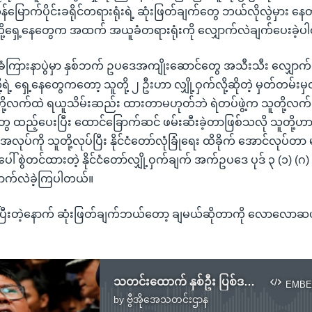
ကုန်မြောက်ပိုင်းခရိုင်တရားရုံးရဲ့ ဆုံးဖြတ်ချက်တွေ ဘယ်လိုလွဲမှား န
ူတို့ရှေ့နေတွေက အထက် အယူခံတရားရုံးကို လျှောက်လဲချက်ပေးခဲ့
ခံကြားနာပွဲမှာ နှစ်ဘက် ဥပဒေအကျိုးဆောင်တွေ အသီးသီး လျှော
ု့ရဲ့ ရှေ့နေတွေကတော့ သူတို့ ၂ ဦးဟာ လျှို့ဝှက်လို့ဆိုတဲ့ မှတ်တမ်း
 သူတို့လက်ထဲ ရယူသိမ်းဆည်း ထားတာမဟုတ်ဘဲ ရဲတပ်ဖွဲ့က သူတို့လက်
ွေ ထည့်ပေးပြီး ထောင်ခြောက်ဆင် ဖမ်းဆီးခဲ့တာဖြစ်သလို သူတို
အလုပ်ကို သူတို့လုပ်ပြီး နိုင်ငံတော်လုံခြုံရေး ထိခိုက် အောင်လုပ်တာ
် စွဲတင်ထားတဲ့ နိုင်ငံတော်လျှို့ဝှက်ချက် အက်ဥပဒေ ပုဒ် ၃ (၁) (ဂ) က
ှောက်လဲခဲ့ကြပါတယ်။
ဲပြီးတဲ့နောက် ဆုံးဖြတ်ချက်ဘယ်တော့ ချမယ်ဆိုတာကို လောလော
သတင်းထောက် နှစ်ဦး ပြစ်ဒဏ် ပယ်ဖျက်ပေးနိုင်ဖို့ Reuters အကြီးအကဲ မျေျာ်လင့်
EMBE
by
ဗွီအိုအေသတင်းဌာန
No media source currently available