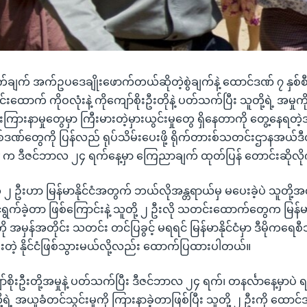
ု့ဝှက်ချက် အက်ဥပဒေချိုးဖောက်တယ်ဆိုတဲ့စွဲချက်နဲ့ ထောင်ဒဏ် ၇ နှစ်
ထောက် ကိုဝလုံးနဲ့ ကိုကျော်စိုးဦးတိုနဲ့ ပတ်သက်ပြီး သူတို့ရဲ့ အမှုက
းကြားနာမှုတွေမှာ ကြီးမားတဲ့မှားယွင်းမှုတွေ ရှိနေတာကို တွေ့နေရတဲ့
ဒဏ်တွေကို ပြန်လည် ရုပ်သိမ်းပေးဖို့ ရိုက်တားစ်သတင်းဌာနအယ်ဒီ
r က ဒီဇင်ဘာလ ၂၄ ရက်နေ့မှာ ကြေညာချက် ထုတ်ပြန် တောင်းဆိုလိ
 ဦးဟာ မြန်မာနိုင်ငံအတွက် ဘယ်လိုအန္တရာယ်မှ မပေးခဲ့ပဲ သူတို့အ
်ရွက်ခဲ့တာ ဖြစ်ကြောင်းနဲ့ သူတို့ ၂ ဦးလို သတင်းထောက်တွေက မြန်မာနိ
မှန်အတိုင်း သတင်း တင်ပြခွင့် မရရင် မြန်မာနိုင်ငံမှာ ဒီမိုကရေစီသ
ပါးတဲ့ နိုင်ငံဖြစ်သွားမယ်လို့လည်း ထောက်ပြထားပါတယ်။
ျော်စိုးဦးတို့အမှုနဲ့ ပတ်သက်ပြီး ဒီဇင်ဘာလ ၂၄ ရက်၊ တနင်္လာနေ့မှာပဲ ရန
ု့ရဲ့ အယူခံတင်သွင်းမှုကို ကြားနာခဲ့တာဖြစ်ပြီး သူတို့ ၂ ဦးကို ထောင်ဒ