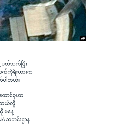
ဲ့ ပတ်သက်ပြီး
ြောက်ကိုရီးယားက
ုက်ပါတယ်။
ည်ထောင်စုဟာ
တယ်လို့
ု မနေ့
KCNA သတင်းဌာန