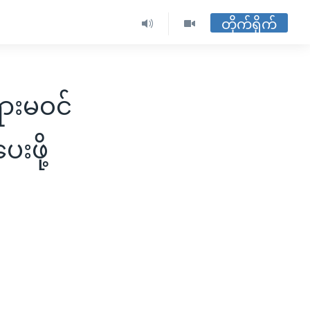
တိုက်ရိုက်
ားမဝင်
းဖို့