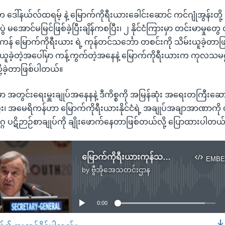
ေါ်နယ်လ်ထရမ့် နဲ့ မြောက်ကိုရီးယားခေါင်းဆောင် ကင်ဂျုံအွန်းတို
ွဲ မအောင်မမြင်ဖြစ်ခဲ့ပြီးချိန်ကစပြီး၊ ၂ နိုင်ငံကြားမှာ တင်းမာမှုတွေ
ကန် မြောက်ကိုရီးယား ရဲ့ ကုန်တင်သင်္ဘော တစင်းကို သိမ်းယူခဲ့တာဖ
်းယူခဲ့တဲ့အပေါ်မှာ ကန့်ကွက်တဲ့အနေနဲ့ မြောက်ကိုရီးယားက ကုလသမဂ္
ု့ခဲ့တာဖြစ်ပါတယ်။
မှာ အတွင်းရေးမှူးချုပ်အနေနနဲ့ ဒီကိစ္စကို အမြန်ဆုံး အရေးတကြီးဆောင
ီး၊ အမေရိကန်ဟာ မြောက်ကိုရီးယားနိုင်ငံရဲ့ အချုပ်အချာအာဏာကို
္ဂ ပဋိဉာဉ်စာချုပ်ကို ချိုးဖောက်နေတာဖြစ်တယ်လို့ ပြောထားပါတယ
မြောက်ကိုရီးယားကုန်သင်္ဘော ကန်တရားမဝင်ဖမ်းဆီးခဲ့မှု ကုလအကြီးအကဲ ဖြေရှင်းပေးဖို့ တောင်းဆို
EMBE
by
ဗွီအိုအေသတင်းဌာန
No media source currently available
0:00