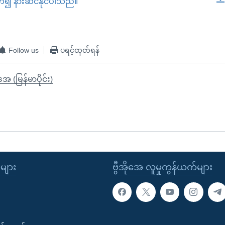
တ်၍ နားဆင်နိုင်ပါသည်။
EMBED
Follow us
ပရင့်ထုတ်ရန်
ုအေ (မြန်မာပိုင်း)
ုများ
ဗွီအိုအေ လူမှုကွန်ယက်များ