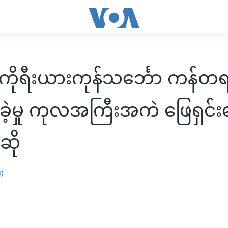
ကိုရီးယားကုန်သင်္ဘော ကန်တရ
ခဲ့မှု ကုလအကြီးအကဲ ဖြေရှင်းပေ
ဆို
း)