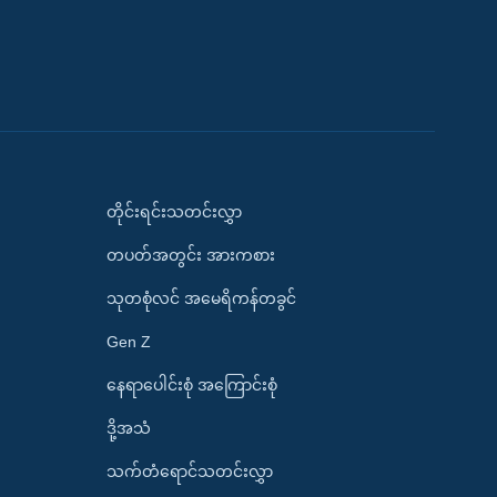
တိုင်းရင်းသတင်းလွှာ
တပတ်အတွင်း အားကစား
သုတစုံလင် အမေရိကန်တခွင်
Gen Z
နေရာပေါင်းစုံ အကြောင်းစုံ
ဒို့အသံ
သက်တံရောင်သတင်းလွှာ