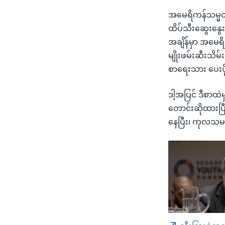
အမေရိကန်သမ္မတ ဒ
ထိပ်သီးဆွေးနွေးပ
အချိန်မှာ အမေရိ
မျိုးဖမ်းဆီးသိမ
စာရေးသား ပေးပိ
ဒါ့အပြင် ဒီစာထဲ
တောင်းဆိုထားပြ
နေပြီး၊ ကုလသမဂ