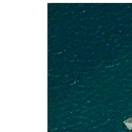
သုတပဒေသာ အင်္ဂလိပ်စာ
အ
ညွန်း
စာမျက်နှာ
သို့
ကျော်
ကြည့်
ရန်
ရှာဖွေ
ရန်
နေရာ
သို့
ကျော်
ရန်