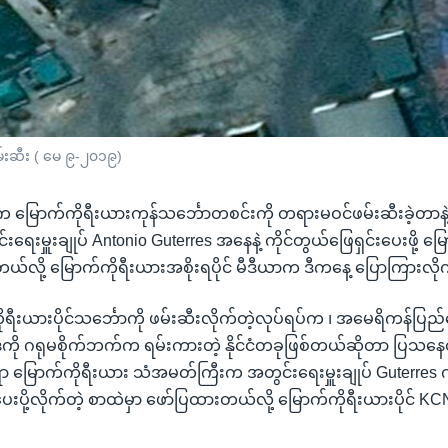
မ်းဆီး ( မေ ၉-၂၀၁၉)
ံက မြောက်ကိုရီးယားကုန်သင်္ဘောတစင်းကို တရားမဝင်ဖမ်းဆီးခဲ့တာန
ေးမှူးချုပ် Antonio Guterres အနေနဲ့ ကိုင်တွယ်ဖြေရှင်းပေးဖို့ မ
တယ်လို့ မြောက်ကိုရီးယားအစိုးရပိုင် မီဒီယာက ဒီကနေ့ ပြောကြားလိ
ုရီးယားပိုင်သင်္ဘောကို ဖမ်းဆီးလိုက်တဲ့လုပ်ရပ်က ၊ အမေရိကန်ပြ
ကို ဂရုမစိုက်ဘက်က ရမ်းကားတဲ့ နိုင်ငံတခုဖြစ်တယ်ဆိုတာ ပြသနေ
ာ မြောက်ကိုရီးယား သံအမတ်ကြီးက အတွင်းရေးမှူးချုပ် Guterres ကိ
ပို့လိုက်တဲ့ စာထဲမှာ ဖော်ပြထားတယ်လို့ မြောက်ကိုရီးယားပိုင် 