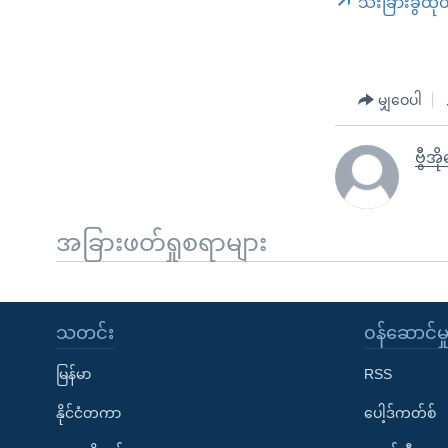
သီးခြားခွဲထု
မျှဝေပါ
ဗွီအိ
အခြားဖတ်ရှုစရာများ
သတင်း
၀န်ဆောင်မှ
မြန်မာ
RSS
နိုင်ငံတကာ
ပေါ့ဒ်ကတ်စ်