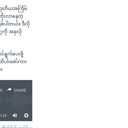
့ ဒုတိယအကြိမ်
 တိုးလာနေတဲ့
ြစ်ပါတယ်။ ဒီလို
ဂကို အခုလို
်ရွက်ပေးဖို့
 ထိပါးစော်ကား
်။
D
SHARE
1:13