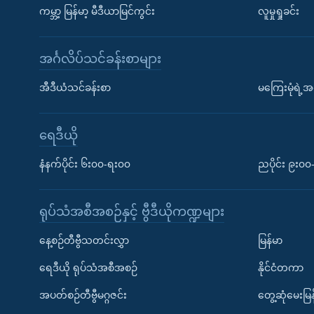
ကမ္ဘာ့ မြန်မာ့ မီဒီယာမြင်ကွင်း
လူမှုရှုခင်း
အင်္ဂလိပ်သင်ခန်းစာများ
အီဒီယံသင်ခန်းစာ
မကြေးမုံရဲ့အင
ရေဒီယို
နံနက်ပိုင်း ၆း၀၀-ရး၀၀
ညပိုင်း ၉း၀
ရုပ်သံအစီအစဉ်နှင့် ဗွီဒီယိုကဏ္ဍများ
နေ့စဉ်တီဗွီသတင်းလွှာ
မြန်မာ
ရေဒီယို ရုပ်သံအစီအစဉ်
နိုင်ငံတကာ
အပတ်စဉ်တီဗွီမဂ္ဂဇင်း
တွေ့ဆုံမေးမြန