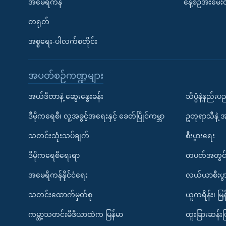
အမေရိကန်
နေ့စဉ်အီးမေ
တရုတ်
အစ္စရေး-ပါလက်စတိုင်း
အပတ်စဉ်ကဏ္ဍများ
အယ်ဒီတာနဲ့ ဆွေးနွေးခန်း
သိပ္ပံနဲ့နည်း
ဒီမိုကရေစီ၊ လူ့အခွင့်အရေးနှင့် ခေတ်ပြိုင်ကမ္ဘာ
ဥတုရာသီနဲ့ 
သတင်းသုံးသပ်ချက်
စီးပွားရေး
ဒီမိုကရေစီရေးရာ
တပတ်အတွင်
အမေရိကန်နိုင်ငံရေး
လယ်ယာစီးပွ
သတင်းထောက်မှတ်စု
ယူကရိန်း၊ မြန
ကမ္ဘာ့သတင်းမီဒီယာထဲက မြန်မာ
ထူးခြားဆန်း