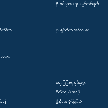
ရိုဟင်ဂျာအရေး မျှော်လင့်ချက်
်္ဂလိပ်စာ
ရုပ်ရှင်ထဲက အင်္ဂလိပ်စာ
၀-၁၀း၀၀
ရေမြေခြားမှ ရုပ်ပုံလွှာ
ပိုလီဂရပ်ဖ်.အင်ဖို
်းခန်း
ဗွီအိုအေ ပုံပြရုပ်သံ