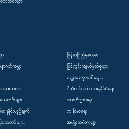
းလ်သတင်းလွှာ
ပညာ
မြန်မာပြည်မှပေးစာ
အနာဂတ်ကမ္ဘာ
မြင်ကွင်းကျယ်မှတ်စုများ
ကမ္ဘာတလွှားခရီးသွား
း အားကစား
ဒီသီတင်းပတ် အာရှနိုင်ငံရေး
ားသတင်းများ
အာရှစီးပွားရေး
်မာ နှိုင်းယှဉ်ချက်
ကျန်းမာရေး
ပြားသတင်းများ
အမျိုးသမီးကဏ္ဍ