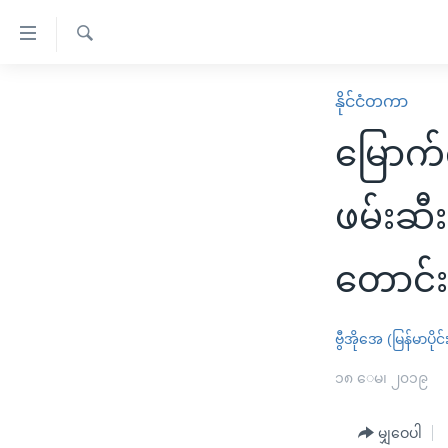
သုံး
ရ
ရှာဖွေ
လွယ်ကူ
မူလစာမျက်နှာ
နိုင်ငံတကာ
ရ
စေ
မြန်မာ
လာ
မြောက်
သည့်
ဒ်
ကမ္ဘာ့သတင်းများ
Link
ဗွီဒီယို
နိုင်ငံတကာ
ဖမ်းဆီး
များ
သတင်းလွတ်လပ်ခွင့်
အမေရိကန်
ပင်မ
တောင်း
ရပ်ဝန်းတခု လမ်းတခု အလွန်
တရုတ်
အကြောင်းအရာ
အင်္ဂလိပ်စာလေ့လာမယ်
အစ္စရေး-ပါလက်စတိုင်း
သို့
ဗွီအိုအေ (မြန်မာပိုင်
အပတ်စဉ်ကဏ္ဍများ
အမေရိကန်သုံးအီဒီယံ
ကျော်
ကြည့်
ရေဒီယိုနှင့်ရုပ်သံ အချက်အလက်များ
၁၈ ေမ၊ ၂၀၁၉
မကြေးမုံရဲ့ အင်္ဂလိပ်စာ
ရေဒီယို
ရန်
ရေဒီယို/တီဗွီအစီအစဉ်
ရုပ်ရှင်ထဲက အင်္ဂလိပ်စာ
တီဗွီ
ပင်မ
မျှဝေပါ