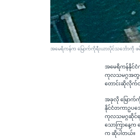
အမေရိကန်က မြောက်ကိုရီးယားပိုင်သင်္ဘောကို ဖ
အမေရိကန်နိုင်င
ကုလသမဂ္ဂအတွင်းရ
တောင်းဆိုလိုက်
အခုလို မြောက်ကိ
နိုင်ငံတကာဥပဒေ
ကုလသမဂ္ဂဆိုင်ရ
သောကြာနေ့က ပေး
က ဆိုပါတယ်။