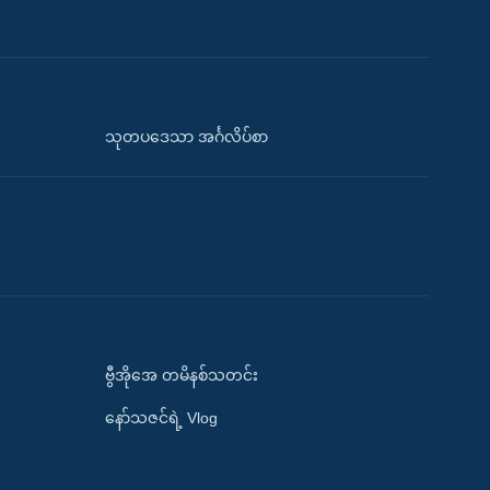
သုတပဒေသာ အင်္ဂလိပ်စာ
ဗွီအိုအေ တမိနစ်သတင်း
နော်သဇင်ရဲ့ Vlog