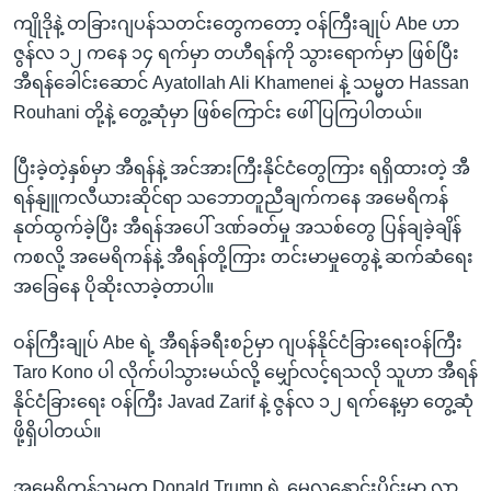
ကျိုဒိုနဲ့ တခြားဂျပန်သတင်းတွေကတော့ ဝန်ကြီးချုပ် Abe ဟာ
ဇွန်လ ၁၂ ကနေ ၁၄ ရက်မှာ တဟီရန်ကို သွားရောက်မှာ ဖြစ်ပြီး
အီရန်ခေါင်းဆောင် Ayatollah Ali Khamenei နဲ့ သမ္မတ Hassan
Rouhani တို့နဲ့ တွေ့ဆုံမှာ ဖြစ်ကြောင်း ဖေါ်ပြကြပါတယ်။
ပြီးခဲ့တဲ့နှစ်မှာ အီရန်နဲ့ အင်အားကြီးနိုင်ငံတွေကြား ရရှိထားတဲ့ အီ
ရန်နျူကလီယားဆိုင်ရာ သဘောတူညီချက်ကနေ အမေရိကန်
နုတ်ထွက်ခဲ့ပြီး အီရန်အပေါ် ဒဏ်ခတ်မှု အသစ်တွေ ပြန်ချခဲ့ချိန်
ကစလို့ အမေရိကန်နဲ့ အီရန်တို့ကြား တင်းမာမှုတွေနဲ့ ဆက်ဆံရေး
အခြေနေ ပိုဆိုးလာခဲ့တာပါ။
ဝန်ကြီးချုပ် Abe ရဲ့ အီရန်ခရီးစဉ်မှာ ဂျပန်နိုင်ငံခြားရေးဝန်ကြီး
Taro Kono ပါ လိုက်ပါသွားမယ်လို့ မျှော်လင့်ရသလို သူဟာ အီရန်
နိုင်ငံခြားရေး ဝန်ကြီး Javad Zarif နဲ့ ဇွန်လ ၁၂ ရက်နေ့မှာ တွေ့ဆုံ
ဖို့ရှိပါတယ်။
အမေရိကန်သမ္မတ Donald Trump ရဲ့ မေလနှောင်းပိုင်းမှာ လာ