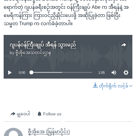
ရောက်တဲ့ ဂျပန်ခရီးစဉ်အတွင်း ဝန်ကြီးချုပ် Abe က အီရန်နဲ့ အ
မေရိကန်ကြား ကြားဝင်ညှိနှိုင်းပေးဖို့ အဆိုပြုခဲ့တာ ဖြစ်ပြီး
သမ္မတ Trump က လက်ခံခဲ့တာပါ။
ဂျပန်ဝန်ကြီးချုပ် အီရန် သွားမည်
by
ဗွီအိုအေသတင်းဌာန
No media source currently available
0:00
1:05
တိုက်ရိုက် လင့်ခ်
မျှဝေပါ
Follow us
ဗွီအိုအေ (မြန်မာပိုင်း)