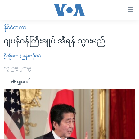
သုံး
ရ
လွယ်ကူ
နိုင်ငံတကာ
မူလစာမျက်နှာ
စေ
ဂျပန်ဝန်ကြီးချုပ် အီရန် သွားမည်
မြန်မာ
သည့်
ကမ္ဘာ့သတင်းများ
ဗွီအိုအေ (မြန်မာပိုင်း)
Link
ဗွီဒီယို
နိုင်ငံတကာ
၀၇ ဇြန္၊ ၂၀၁၉
များ
သတင်းလွတ်လပ်ခွင့်
အမေရိကန်
မျှဝေပါ
ပင်မ
ရပ်ဝန်းတခု လမ်းတခု အလွန်
တရုတ်
အကြောင်းအရာ
သို့
အင်္ဂလိပ်စာလေ့လာမယ်
အစ္စရေး-ပါလက်စတိုင်း
ကျော်
အပတ်စဉ်ကဏ္ဍများ
အမေရိကန်သုံးအီဒီယံ
ကြည့်
ရေဒီယိုနှင့်ရုပ်သံ အချက်အလက်များ
မကြေးမုံရဲ့ အင်္ဂလိပ်စာ
ရေဒီယို
ရန်
ပင်မ
ရေဒီယို/တီဗွီအစီအစဉ်
ရုပ်ရှင်ထဲက အင်္ဂလိပ်စာ
တီဗွီ