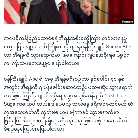
အ
သုတပဒေသာ အင်္ဂလိပ်စာ
ညွန်း
Learning English
စာမျက်နှာ
သို့
ဗွီအိုအေ လူမှုကွန်ယက်များ
ကျော်
အမေရိကန်ပြည်ထောင်စုနဲ့ အီရန်အစိုးရတို့ကြား တင်းမာနေမှု
ကြည့်
တွေ ပြေလျော့အောင် ကြိုးစားဖို့ ဂျပန်ဝန်ကြီးချုပ် Shinzo Abe
ရန်
ဟာ အီရန်ကို သွားရောက်မှာ ဖြစ်ကြောင်း ဂျပန်အစိုးရပြေခွင့်ရ
ဘာသာစကားများ
ရှာဖွေ
က ကြာသပတေးနေ့မှာ ပြောပါတယ်။
ရန်
နေရာ
ဝန်ကြီးချုပ် Abe ရဲ့ အခု အီရန်ခရီးစဉ်ဟာ နှစ်ပေါင်း ၄၁ နှစ်
သို့
အတွင်း အီရန်ကို ဂျပန်ခေါင်းဆောင်တဦး ပထမဆုံး သွားရောက်
ကျော်
တာဖြစ်ကြောင်း ဂျပန်အစိုးရအဖွဲ့ အတွင်းဝန်ချုပ် Yoshihide
ရန်
Suga ကပြောပါတယ်။ ဒါပေမယ့် ဘယ်နေ့ ခရီးစဉ်စတင်မယ် ဆို
တဲ့အသေးစိတ်ကို ထုတ်မပြောပဲ မကြာခင် သွားရောက်မှာ
ဖြစ်ကြောင်းနဲ့ အကျိုးရှိတဲ့ ခရီးစဉ်တခု ဖြစ်စေဖို့ အသေးစိတ်
စီစဉ်နေကြောင်းပြောပါတယ်။