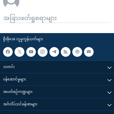
အခြားဖတ်ရှုစရာများ
ဗွီအိုအေ လူမှုကွန်ယက်များ
သတင်း
၀န်ဆောင်မှုများ
အပတ်စဉ်ကဏ္ဍများ
အင်္ဂလိပ်သင်ခန်းစာများ