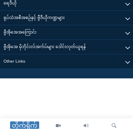
ရေဒီယို
ရုပ်သံအစီအစဉ်နှင့် ဗွီဒီယိုကဏ္ဍများ
ဗွီအိုအေအကြောင်း
ဗွီအိုအေ မိုဘိုင်းလ်အက်ပ်များ ဒေါင်းလုတ်ယူရန်
Other Links
တိုက်ရိုက်