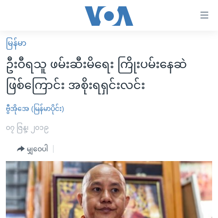
သုံး
ရ
လွယ်ကူ
မြန်မာ
မူလစာမျက်နှာ
စေ
ဦးဝီရသူ ဖမ်းဆီးမိရေး ကြိုးပမ်းနေဆဲ
မြန်မာ
သည့်
ဖြစ်ကြောင်း အစိုးရရှင်းလင်း
ကမ္ဘာ့သတင်းများ
Link
ဗွီဒီယို
နိုင်ငံတကာ
ဗွီအိုအေ (မြန်မာပိုင်း)
များ
သတင်းလွတ်လပ်ခွင့်
အမေရိကန်
၀၇ ဇြန္၊ ၂၀၁၉
ပင်မ
ရပ်ဝန်းတခု လမ်းတခု အလွန်
တရုတ်
အကြောင်းအရာ
မျှဝေပါ
သို့
အင်္ဂလိပ်စာလေ့လာမယ်
အစ္စရေး-ပါလက်စတိုင်း
ကျော်
အပတ်စဉ်ကဏ္ဍများ
အမေရိကန်သုံးအီဒီယံ
ကြည့်
ရေဒီယိုနှင့်ရုပ်သံ အချက်အလက်များ
မကြေးမုံရဲ့ အင်္ဂလိပ်စာ
ရေဒီယို
ရန်
ပင်မ
ရေဒီယို/တီဗွီအစီအစဉ်
ရုပ်ရှင်ထဲက အင်္ဂလိပ်စာ
တီဗွီ