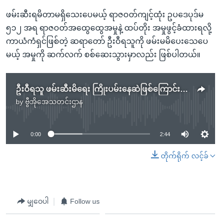
ဖမ်းဆီးရမိတာမရှိသေးပေမယ့် ရာဇဝတ်ကျင့်ထုံး ဥပဒေပုဒ်မ
၅၁၂ အရ ရာဇဝတ်အထွေထွေအမှုနဲ့ ထပ်တိုး အမှုဖွင့်ခံထားရလို့
ကာယံကံရှင်ဖြစ်တဲ့ ဆရာတော် ဦးဝီရသူကို ဖမ်းမမိပေးသေပေ
မယ့် အမှုကို ဆက်လက် စစ်ဆေးသွားမှာလည်း ဖြစ်ပါတယ်။
ဦးဝီရသူ ဖမ်းဆီးမိရေး ကြိုးပမ်းနေဆဲဖြစ်ကြောင်း အစိုးရရှင်းလင်း
by
ဗွီအိုအေသတင်းဌာန
No media source currently available
0:00
2:44
တိုက်ရိုက် လင့်ခ်
မျှဝေပါ
Follow us