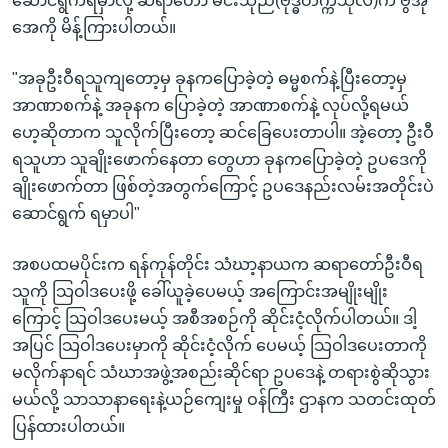
ဆောင်ရွက်ရမှာလို့ ဆရာတော် မင်းသုည(ဗုဒ္ဓတက္ကသိုလ်)က ဗွီအို
အေကို မိန့်ကြားပါတယ်။
"အခုဦးဝီရသူကျတော့မှ ခုနကပြောခဲ့တဲ့ ဓမ္မစက်နဲ့ပြီးတော့မှ
အာဏာစက်နဲ့ အခုနက ပြောခဲ့တဲ့ အာဏာစက်နဲ့ လုပ်လို့ရမယ်
ဟေ့ဆိုတာက သူလိုက်ပြီးတော့ ဆင်ခြေပေးတာပါ။ အဲ့တော့ ဦးဝီ
ရသူဟာ သူချိုးဖောက်နေတာ တွေဟာ ခုနကပြောခဲ့တဲ့ ဥပဒေကို
ချိုးဖောက်တာ ဖြစ်တဲ့အတွက်ကြောင့် ဥပဒေနည်းလမ်းအတိုင်းပဲ
ဆောင်ရွက် ရမှာပါ"
အစပထမပိုင်းက ရန်ကုန်တိုင်း သံဃာ့နာယက ဆရာတော်ဦးဝီရ
သူကို သြဝါဒပေးဖို့ ခေါ်ယူခဲ့ပေမယ့် အကြောင်းအမျိုးမျိုး
ကြောင့် သြဝါဒပေးမယ့် အစီအစဉ်ကို ဆိုင်းငံ့လိုက်ပါတယ်။ ဒါ့
အပြင် သြဝါဒပေးမှာကို ဆိုင်းငံ့လိုက် ပေမယ့် သြဝါဒပေးတာကို
မလိုက်နာရင် သံဃာအဖွဲ့အစည်းဆိုင်ရာ ဥပဒေနဲ့ တရားစွဲဆိုသွား
မယ်လို့ သာသာနာရေးနဲ့ယဉ်ကျေးမှု ဝန်ကြီး ဌာနက သတင်းထုတ်
ပြန်ထားပါတယ်။