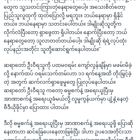
တွေက သူ့သတင်းကြားတဲ့နေရာတွေပေါ့။ အသေးစိတ်တော့
ပြည်သူလူထုကို ထုတ်ပြောလို့ မရဘူး။ ဘယ်နေရာမှာ ရှိနိုင်
တယ်။ ဘယ်နေရာမှာ သတင်းပေါ်တယ်။ ဒါမျိုးဆိုသူတို့က
လိုက်လံပြီးတော့ ရှာဖွေတာ ရှိပါတယ်။ နောက်ပြီးတော့ ဘယ်
နေရာတွေတော့ သူလာတတ်တယ်ပေါ့။ ဒါမျိုးဆို ရဲရဲ့လုပ်ထုံး
လုပ်နည်းအတိုင်း သူတို့ဆောင်ရွက်နေပါတယ်။"
ဆရာတော် ဦးဝီရသူကို ပထမဝရမ်း ကျော်လွန်ချိန်မှာ မဖမ်းမိခဲ့
လို့ နောက်ထပ် ဝရမ်းသက်တမ်းဟာ ၁၁ ရက်နေ့အထိ တိုးမြှင့်ခဲ့
တဲ့ အတွက် ဆက်လက်ရှာဖွေမှုတွေ ပြုလုပ်နေပါတယ်။
ဆရာတော် ဦးဝီရသူ ကတော့ ဓမ္မစက်နဲ့ အရေးယူပြီးမှ
အာဏာစက်နဲ့ အရေးယူခံမယ်လို့ လူမှုကွန်ယက်မှာ ပျံ့နှံ့နေတဲ့
ဗီဒီယိုဖိုင်မှာ ပြောထား ပါတယ်။
ဒီလို ဓမ္မစက်နဲ့ အရေးယူပြီးမှ အာဏာစက်နဲ့ အရေးယူဖို့ ပြောဆို
နေတာဟာ ဆင်ခြေပေးနေတာဖြစ်ပြီး ဒါဟာ ဥပဒေအတိုင်းသာ