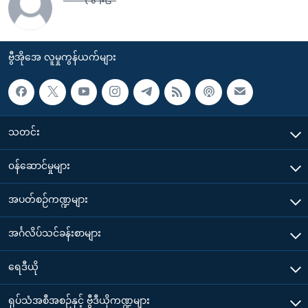
ဗွီအိုအေ လူမှုကွန်ယက်များ
သတင်း
၀န်ဆောင်မှုများ
အပတ်စဉ်ကဏ္ဍများ
အင်္ဂလိပ်သင်ခန်းစာများ
ရေဒီယို
ရုပ်သံအစီအစဉ်နှင့် ဗွီဒီယိုကဏ္ဍများ