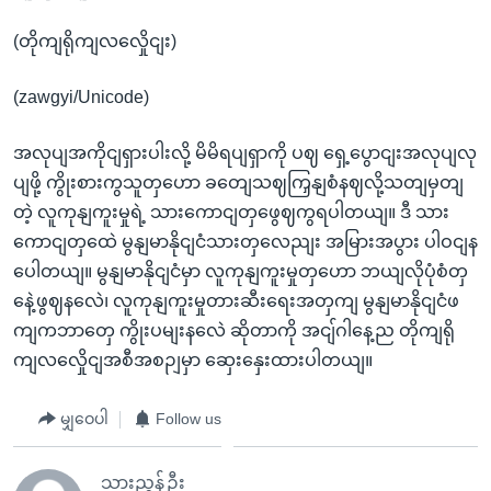
(တိုကျရိုကျလလှေိုငျး)
(zawgyi/Unicode)
အလုပျအကိုငျရှားပါးလို့ မိမိရပျရှာကို ပဈ ရှေ့ပွောငျးအလုပျလု
ပျဖို့ ကွိုးစားကွသူတှဟော ခတျေသဈကြှနျစံနဈလို့သတျမှတျ
တဲ့ လူကုနျကူးမှုရဲ့ သားကောငျတှဖွေဈကွရပါတယျ။ ဒီ သား
ကောငျတှထေဲ မွနျမာနိုငျငံသားတှလေညျး အမြားအပွား ပါဝငျန
ပေါတယျ။ မွနျမာနိုငျငံမှာ လူကုနျကူးမှုတှဟော ဘယျလိုပုံစံတှ
နေဲ့ဖွဈနလေဲ၊ လူကုနျကူးမှုတားဆီးရေးအတှကျ မွနျမာနိုငျငံဖ
ကျကဘာတှေ ကွိုးပမျးနလေဲ ဆိုတာကို အငျ်ဂါနေ့ည တိုကျရို
ကျလလှေိုငျအစီအစဉျမှာ ဆှေးနှေးထားပါတယျ။
မျှဝေပါ
Follow us
သားညွန့်ဦး