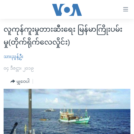
သုံး
ရ
လွယ်ကူ
လူကုန်ကူးမှုတားဆီးရေး မြန်မာကြိုးပမ်း
မူလစာမျက်နှာ
စေ
မှု(တိုက်ရိုက်လေလှိုင်း)
မြန်မာ
သည့်
ကမ္ဘာ့သတင်းများ
သားညွန့်ဦး
Link
ဗွီဒီယို
နိုင်ငံတကာ
များ
၀၄ ဒီဇင္ဘာ၊ ၂၀၁၉
သတင်းလွတ်လပ်ခွင့်
အမေရိကန်
ပင်မ
မျှဝေပါ
ရပ်ဝန်းတခု လမ်းတခု အလွန်
တရုတ်
အကြောင်းအရာ
သို့
အင်္ဂလိပ်စာလေ့လာမယ်
အစ္စရေး-ပါလက်စတိုင်း
ကျော်
အပတ်စဉ်ကဏ္ဍများ
အမေရိကန်သုံးအီဒီယံ
ကြည့်
ရေဒီယိုနှင့်ရုပ်သံ အချက်အလက်များ
မကြေးမုံရဲ့ အင်္ဂလိပ်စာ
ရေဒီယို
ရန်
ပင်မ
ရေဒီယို/တီဗွီအစီအစဉ်
ရုပ်ရှင်ထဲက အင်္ဂလိပ်စာ
တီဗွီ