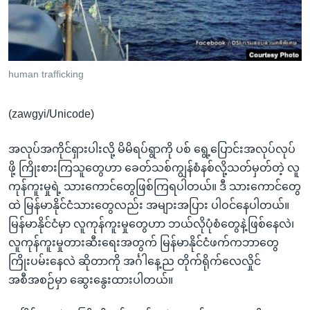
အ
သုတပဒေသာ အင်္ဂလိပ်စာ
ညွန်း
Learning English
စာမျက်နှာ
သို့
ဗွီအိုအေ လူမှုကွန်ယက်များ
human trafficking
ကျော်
ကြည့်
(zawgyi/Unicode)
ရန်
ဘာသာစကားများ
ရှာဖွေ
အလုပ်အကိုင်ရှားပါးလို့ မိမိရပ်ရွာကို ပစ် ရွေ့ပြောင်းအလုပ်လုပ်
ရန်
ဖို့ ကြိုးစားကြသူတွေဟာ ခေတ်သစ်ကျွန်စံနစ်လို့သတ်မှတ်တဲ့ လူ
နေရာ
ကုန်ကူးမှုရဲ့ သားကောင်တွေဖြစ်ကြရပါတယ်။ ဒီ သားကောင်တွေ
သို့
ထဲ မြန်မာနိုင်ငံသားတွေလည်း အများအပြား ပါဝင်နေပါတယ်။
ကျော်
မြန်မာနိုင်ငံမှာ လူကုန်ကူးမှုတွေဟာ ဘယ်လိုပုံစံတွေနဲ့ဖြစ်နေလဲ၊
ရန်
လူကုန်ကူးမှုတားဆီးရေးအတွက် မြန်မာနိုင်ငံဖက်ကဘာတွေ
ကြိုးပမ်းနေလဲ ဆိုတာကို အင်္ဂါနေ့ည တိုက်ရိုက်လေလှိုင်
အစီအစဉ်မှာ ဆွေးနွေးထားပါတယ်။