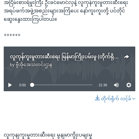
အငြိမ်းစားရဲမှုးကြီး ဦးခင်မောင်လှနဲ့ လူကုန်ကူးမှုတားဆီးရေး
အရပ်ဖက်အဖွဲ့အစည်းများအကြံပေး နော်ကူးကူးတို့ ပင်တိုင်
ဆွေးနွေးထားကြပါတယ်။
++++++
လူကုန်ကူးမှုတားဆီးရေး မြန်မာကြိုးပမ်းမှု (တိုက်ရိုက်လေလှိုင်း)
by
ဗွီအိုအေသတင်းဌာန
No media source currently available
0:00
21:36
တိုက်ရိုက် လင့်ခ်
လူကုနျကူးမှုတားဆီးရေး မွနျမာကွိုးပမျးမှု