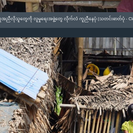
ညီလိုသူတွေကို လူမှုရေးအဖွဲ့တွေ လိုက်လံ ကူညီနေပုံ (သတင်းဓာတ်ပုံ - C