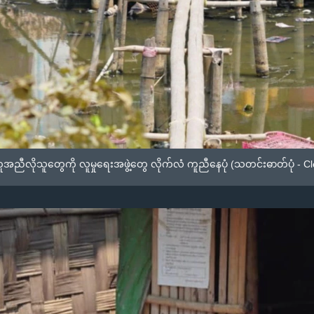
ညီလိုသူတွေကို လူမှုရေးအဖွဲ့တွေ လိုက်လံ ကူညီနေပုံ (သတင်းဓာတ်ပုံ - C