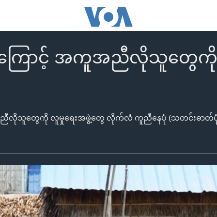
ြောင့် အကူအညီလိုသူတွေကို 
ိုသူတွေကို လူမှုရေးအဖွဲ့တွေ လိုက်လံ ကူညီနေပုံ (သတင်းဓာတ်ပုံ