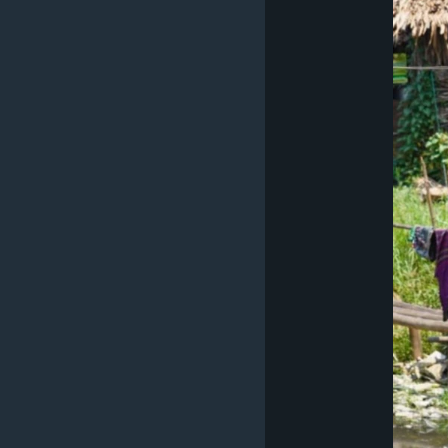
သုတပဒေသာ အင်္ဂလိပ်စာ
အ
ညွန်း
စာမျက်နှာ
သို့
ကျော်
ကြည့်
ရန်
ရှာဖွေ
ရန်
နေရာ
သို့
ကျော်
ရန်