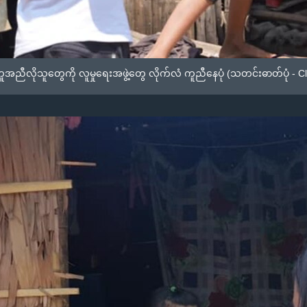
အညီလိုသူတွေကို လူမှုရေးအဖွဲ့တွေ လိုက်လံ ကူညီနေပုံ (သတင်းဓာတ်ပုံ - C