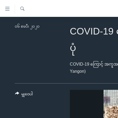
သုံး
ရ
ရှာဖွေ
လွယ်ကူ
မူလစာမျက်နှာ
၀၆ ဧၿပီ၊ ၂၀၂၀
ရ
COVID-19 က
စေ
မြန်မာ
လာ
သည့်
ဒ်
ကမ္ဘာ့သတင်းများ
ပုံ
Link
ဗွီဒီယို
နိုင်ငံတကာ
များ
သတင်းလွတ်လပ်ခွင့်
အမေရိကန်
COVID-19 ကြောင့် အကူအညီလ
ပင်မ
ရပ်ဝန်းတခု လမ်းတခု အလွန်
Yangon)
တရုတ်
အကြောင်းအရာ
အင်္ဂလိပ်စာလေ့လာမယ်
အစ္စရေး-ပါလက်စတိုင်း
သို့
အပတ်စဉ်ကဏ္ဍများ
အမေရိကန်သုံးအီဒီယံ
ကျော်
မျှဝေပါ
ကြည့်
ရေဒီယိုနှင့်ရုပ်သံ အချက်အလက်များ
မကြေးမုံရဲ့ အင်္ဂလိပ်စာ
ရေဒီယို
ရန်
ရေဒီယို/တီဗွီအစီအစဉ်
ရုပ်ရှင်ထဲက အင်္ဂလိပ်စာ
တီဗွီ
ပင်မ