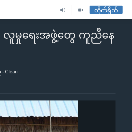
တိုက်ရိုက်
လူမှုရေးအဖွဲ့တွေ ကူညီနေ
 - Clean