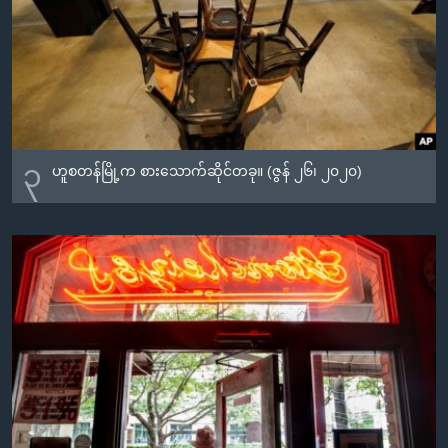
၃
ဟူစတန်မြို့က စားသောက်ဆိုင်တခု။ (ဇွန် ၂၆၊ ၂၀၂၀)