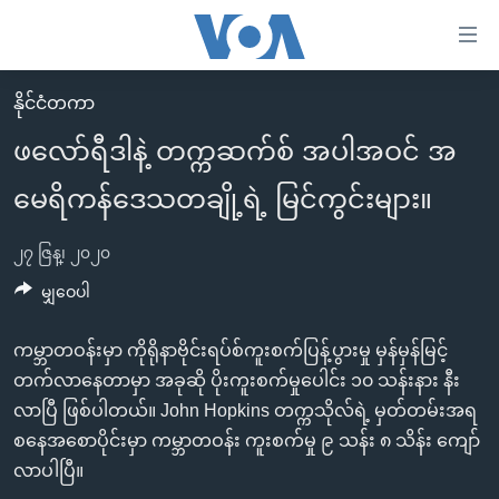
သုံး
ရ
လွယ်ကူ
နိုင်ငံတကာ
မူလစာမျက်နှာ
စေ
ဖလော်ရီဒါနဲ့ တက္ကဆက်စ် အပါအဝင် အ
မြန်မာ
သည့်
မေရိကန်ဒေသတချို့ရဲ့ မြင်ကွင်းများ။
ကမ္ဘာ့သတင်းများ
Link
ဗွီဒီယို
နိုင်ငံတကာ
များ
၂၇ ဇြန္၊ ၂၀၂၀
သတင်းလွတ်လပ်ခွင့်
အမေရိကန်
မျှဝေပါ
ပင်မ
ရပ်ဝန်းတခု လမ်းတခု အလွန်
တရုတ်
အကြောင်းအရာ
ကမ္ဘာတဝန်းမှာ ကိုရိုနာဗိုင်းရပ်စ်ကူးစက်ပြန့်ပွားမှု မှန်မှန်မြင့်
သို့
အင်္ဂလိပ်စာလေ့လာမယ်
အစ္စရေး-ပါလက်စတိုင်း
တက်လာနေတာမှာ အခုဆို ပိုးကူးစက်မှုပေါင်း ၁၀ သန်းနား နီး
ကျော်
အပတ်စဉ်ကဏ္ဍများ
အမေရိကန်သုံးအီဒီယံ
လာပြီ ဖြစ်ပါတယ်။ John Hopkins တက္ကသိုလ်ရဲ့ မှတ်တမ်းအရ
ကြည့်
ရေဒီယိုနှင့်ရုပ်သံ အချက်အလက်များ
မကြေးမုံရဲ့ အင်္ဂလိပ်စာ
ရေဒီယို
စနေအစောပိုင်းမှာ ကမ္ဘာတဝန်း ကူးစက်မှု ၉ သန်း ၈ သိန်း ကျော်
ရန်
လာပါပြီ။
ပင်မ
ရေဒီယို/တီဗွီအစီအစဉ်
ရုပ်ရှင်ထဲက အင်္ဂလိပ်စာ
တီဗွီ