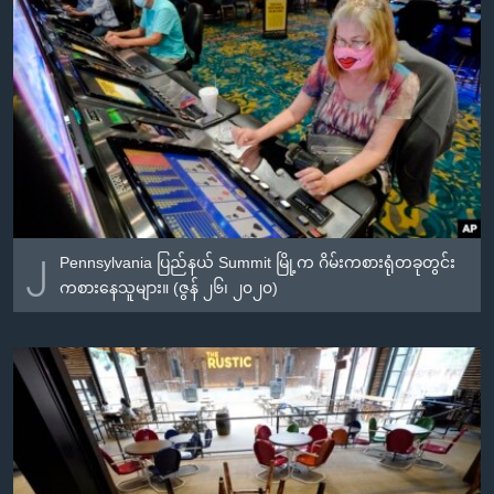
၂
Pennsylvania ပြည်နယ် Summit မြို့က ဂိမ်းကစားရုံတခုတွင်း
ကစားနေသူများ။ (ဇွန် ၂၆၊ ၂၀၂၀)