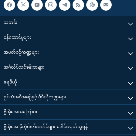
သတင်း
၀န်ဆောင်မှုများ
အပတ်စဉ်ကဏ္ဍများ
အင်္ဂလိပ်သင်ခန်းစာများ
ရေဒီယို
ရုပ်သံအစီအစဉ်နှင့် ဗွီဒီယိုကဏ္ဍများ
ဗွီအိုအေအကြောင်း
ဗွီအိုအေ မိုဘိုင်းလ်အက်ပ်များ ဒေါင်းလုတ်ယူရန်