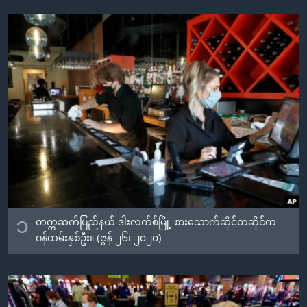
အ
သုတပဒေသာ အင်္ဂလိပ်စာ
ညွန်း
Learning English
စာမျက်နှာ
သို့
ဗွီအိုအေ လူမှုကွန်ယက်များ
ကျော်
ကြည့်
ရန်
ဘာသာစကားများ
ရှာဖွေ
ရန်
နေရာ
သို့
ကျော်
၁
တက္ကဆက်ပြည်နယ် ဒါးလက်စ်မြို့ စားသောက်ဆိုင်တဆိုင်က
ရန်
ဝန်ထမ်းနှစ်ဦး။ (ဇွန် ၂၆၊ ၂၀၂၀)