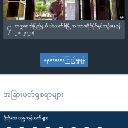
၄
တက္ကဆက်ပြည်နယ် ဒါးလက်စ်မြို့က ဘားဆိုင်ပိုင်ရှင်တဦး။ (ဇွန်
၂၆၊ ၂၀၂၀)
နောက်ထပ်ကြည့်ရှုရန်
အခြားဖတ်ရှုစရာများ
ဗွီအိုအေ လူမှုကွန်ယက်များ