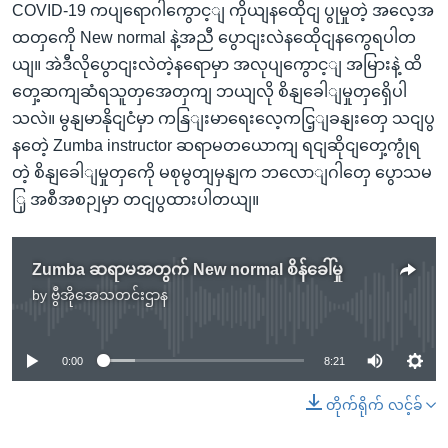
COVID-19 ကပျရောဂါကွောင့ျ ကိုယျနထေိုငျ ပွုမှုတဲ့ အလေ့အ
ထတှကေို New normal နဲ့အညီ ပွောငျးလဲနထေိုငျနကွေရပါတ
ယျ။ အဲဒီလိုပွောငျးလဲတဲ့နရောမှာ အလုပျကွောင့ျ အမြားနဲ့ ထိ
တှေ့ဆကျဆံရသူတှအေတှကျ ဘယျလို စိနျခေါျမှုတှရှေိပါ
သလဲ။ မွနျမာနိုငျငံမှာ ကနြျးမာရေးလေ့ကငြ့ျခနျးတှေ သငျပွ
နတေဲ့ Zumba instructor ဆရာမတယောကျ ရငျဆိုငျတှေ့ကွုံရ
တဲ့ စိနျခေါျမှုတှကေို မစုမွတျမှနျက ဘလောျဂါတှေ ပွောသမ
ြှ အစီအစဉျမှာ တငျပွထားပါတယျ။
Zumba ဆရာမအတွက် New normal စိန်ခေါ်မှု
by
ဗွီအိုအေသတင်းဌာန
No media source currently available
0:00
8:21
တိုက်ရိုက် လင့်ခ်