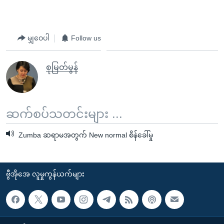
မျှဝေပါ
Follow us
စုမြတ်မွန်
ဆက်စပ်သတင်းများ ...
Zumba ဆရာမအတွက် New normal စိန်ခေါ်မှု
ဗွီအိုအေ လူမှုကွန်ယက်များ