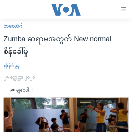
သုံး
ရ
လွယ်ကူ
ဘလော်ဂါ
မူလစာမျက်နှာ
စေ
Zumba ဆရာမအတွက် New normal
မြန်မာ
သည့်
စိန်ခေါ်မှု
ကမ္ဘာ့သတင်းများ
Link
ဗွီဒီယို
နိုင်ငံတကာ
စုမြတ်မွန်
များ
သတင်းလွတ်လပ်ခွင့်
အမေရိကန်
၂၈ စက္တင္ဘာ၊ ၂၀၂၀
ပင်မ
ရပ်ဝန်းတခု လမ်းတခု အလွန်
တရုတ်
အကြောင်းအရာ
မျှဝေပါ
သို့
အင်္ဂလိပ်စာလေ့လာမယ်
အစ္စရေး-ပါလက်စတိုင်း
ကျော်
အပတ်စဉ်ကဏ္ဍများ
အမေရိကန်သုံးအီဒီယံ
ကြည့်
ရေဒီယိုနှင့်ရုပ်သံ အချက်အလက်များ
မကြေးမုံရဲ့ အင်္ဂလိပ်စာ
ရေဒီယို
ရန်
ပင်မ
ရေဒီယို/တီဗွီအစီအစဉ်
ရုပ်ရှင်ထဲက အင်္ဂလိပ်စာ
တီဗွီ