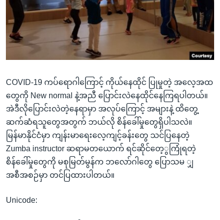
အ
သုတပဒေသာ အင်္ဂလိပ်စာ
ညွန်း
Learning English
စာမျက်နှာ
သို့
ဗွီအိုအေ လူမှုကွန်ယက်များ
ကျော်
ကြည့်
COVID-19 ကပ်ရောဂါကြောင့် ကိုယ်နေထိုင် ပြုမှုတဲ့ အလေ့အထ
ရန်
ဘာသာစကားများ
တွေကို New normal နဲ့အညီ ပြောင်းလဲနေထိုင်နေကြရပါတယ်။
ရှာဖွေ
အဲဒီလိုပြောင်းလဲတဲ့နေရာမှာ အလုပ်ကြောင့် အများနဲ့ ထိတွေ့
ရန်
ဆက်ဆံရသူတွေအတွက် ဘယ်လို စိန်ခေါ်မှုတွေရှိပါသလဲ။
နေရာ
မြန်မာနိုင်ငံမှာ ကျန်းမာရေးလေ့ကျင့်ခန်းတွေ သင်ပြနေတဲ့
သို့
Zumba instructor ဆရာမတယောက် ရင်ဆိုင်တေ့ွကြုံရတဲ့
ကျော်
စိန်ခေါ်မှုတွေကို မစုမြတ်မွန်က ဘလော်ဂါတွေ ပြောသမ ျှ
ရန်
အစီအစဉ်မှာ တင်ပြထားပါတယ်။
Unicode: