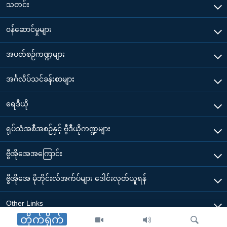
သတင်း
၀န်ဆောင်မှုများ
အပတ်စဉ်ကဏ္ဍများ
အင်္ဂလိပ်သင်ခန်းစာများ
ရေဒီယို
ရုပ်သံအစီအစဉ်နှင့် ဗွီဒီယိုကဏ္ဍများ
ဗွီအိုအေအကြောင်း
ဗွီအိုအေ မိုဘိုင်းလ်အက်ပ်များ ဒေါင်းလုတ်ယူရန်
Other Links
တိုက်ရိုက်