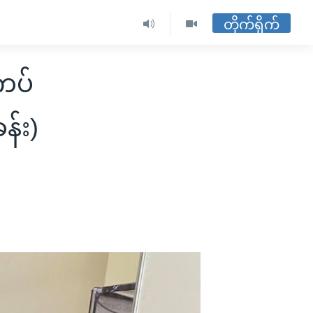
တိုက်ရိုက်
ကပ်
န်း)