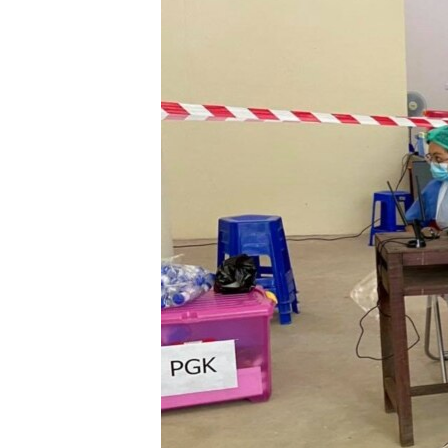
သုတပဒေသာ အင်္ဂလိပ်စာ
အ
ညွန်း
စာမျက်နှာ
သို့
ကျော်
ကြည့်
ရန်
ရှာဖွေ
ရန်
နေရာ
သို့
ကျော်
ရန်