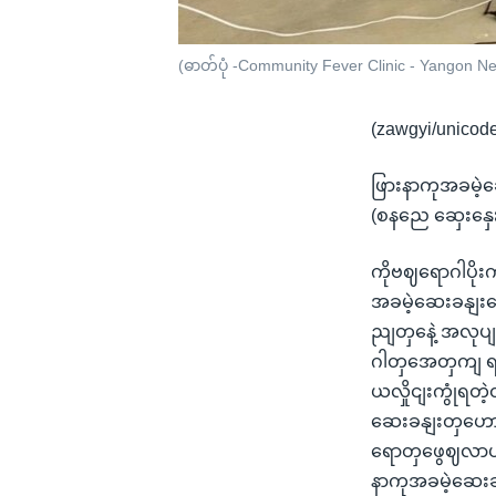
(ဓာတ်ပုံ -Community Fever Clinic - Yangon N
(zawgyi/unicod
ဖြားနာကုအခမဲ့ဆ
(စနညေ ဆှေးနှေး
ကိုဗဈရောဂါပိုးက
အခမဲ့ဆေးခနျး
ညျတှနေဲ့ အလုပျ
ဂါတှအေတှကျ ရည
ယလှိုငျးကွုံရတဲ
ဆေးခနျးတှဟော 
ရောတှဖွေဈလာပါ
နာကုအခမဲ့ဆေးခန