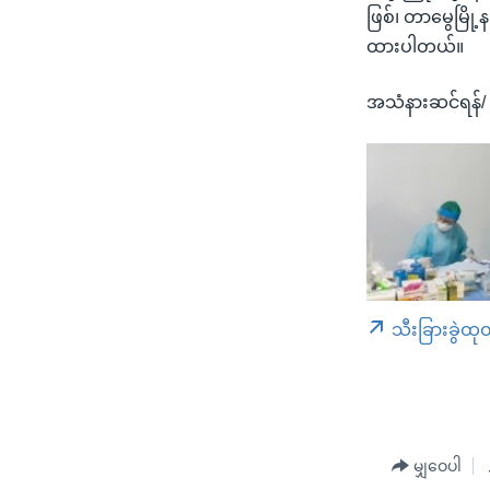
ဖြစ်၊ တာမွေမြို
ထားပါတယ်။
အသံနားဆင်ရန်
သီးခြားခွဲထု
မျှဝေပါ