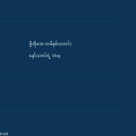
ဗွီအိုအေ တမိနစ်သတင်း
နော်သဇင်ရဲ့ Vlog
droid