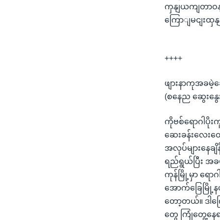
ကှနျယကျတာဝနျခ
ကြောျမငျးထှနျ
++++
ဖျားနာကုအခမဲ့ဆ
(စနေည ဆွေးနွေး
ကိုဗစ်ရောဂါပိုး
ဆေးခန်းလေးတွေဖ
အလုပ်များနေချိ
ရည်ရွယ်ပြီး အခမ
ကုန်မြို့မှာ ရေ
အောက်ခြေမြို့န
တော့တယ်။ ဒါကြေ
တွေ ကြုံတွေ့နေ