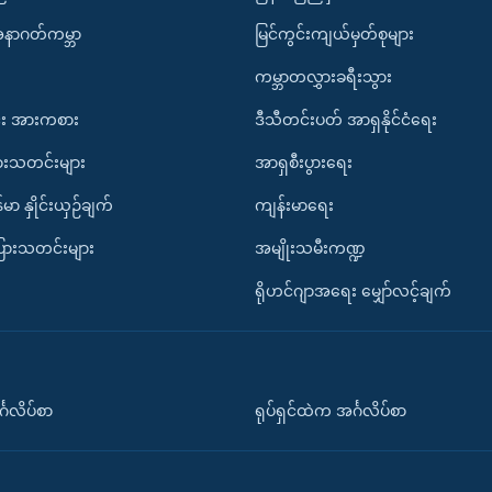
အနာဂတ်ကမ္ဘာ
မြင်ကွင်းကျယ်မှတ်စုများ
ကမ္ဘာတလွှားခရီးသွား
း အားကစား
ဒီသီတင်းပတ် အာရှနိုင်ငံရေး
ားသတင်းများ
အာရှစီးပွားရေး
်မာ နှိုင်းယှဉ်ချက်
ကျန်းမာရေး
ပြားသတင်းများ
အမျိုးသမီးကဏ္ဍ
ရိုဟင်ဂျာအရေး မျှော်လင့်ချက်
်္ဂလိပ်စာ
ရုပ်ရှင်ထဲက အင်္ဂလိပ်စာ