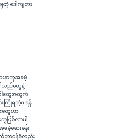
ဈတဲ့ ဒေါကျတာ
ဖျားနာကုအခမဲ့
ါသည်တွေနဲ့
ောဂါတွေအတွက်
းကြုံရတဲ့၀ ရန်
ခန်းတွေဟာ
တွေဖြစ်လာပါ
ုအခမဲ့ဆေးခန်း
်ယက်တာဝန်ခံလည်း