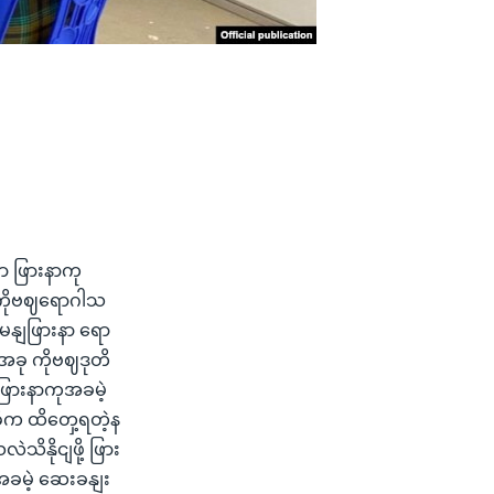
ာ ဖြားနာကု
ကိုဗဈရောဂါသ
မနျဖြားနာ ရော
အခု ကိုဗဈဒုတိ
 ဖြားနာကုအခမဲ့
က ထိတှေ့ရတဲ့န
နိုငျဖို့ ဖြား
အခမဲ့ ဆေးခနျး