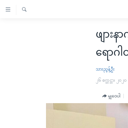
သုံး
ရ
ရှာဖွေ
လွယ်ကူ
မူလစာမျက်နှာ
ရ
ဖျားနာ
စေ
မြန်မာ
လာ
သည့်
ဒ်
ကမ္ဘာ့သတင်းများ
ရောဂါထ
Link
ဗွီဒီယို
နိုင်ငံတကာ
များ
သတင်းလွတ်လပ်ခွင့်
အမေရိကန်
သားညွန့်ဦး
ပင်မ
ရပ်ဝန်းတခု လမ်းတခု အလွန်
တရုတ်
၂၆ စက္တင္ဘာ၊ ၂၀၂၀
အကြောင်းအရာ
အင်္ဂလိပ်စာလေ့လာမယ်
အစ္စရေး-ပါလက်စတိုင်း
သို့
မျှဝေပါ
အပတ်စဉ်ကဏ္ဍများ
အမေရိကန်သုံးအီဒီယံ
ကျော်
ကြည့်
ရေဒီယိုနှင့်ရုပ်သံ အချက်အလက်များ
မကြေးမုံရဲ့ အင်္ဂလိပ်စာ
ရေဒီယို
ရန်
ရေဒီယို/တီဗွီအစီအစဉ်
ရုပ်ရှင်ထဲက အင်္ဂလိပ်စာ
တီဗွီ
ပင်မ