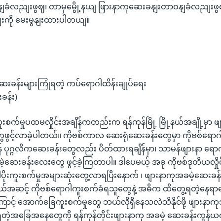
ံလညျးဖွဈ၊ တာမှမွေို့နယျ ဖြားနာကုဆေးခနျးတာဝနျခံလညျးဖွ
းကို မေးမွနျးထားပါတယျ။
ေးခန်းများကြုံရတဲ့ ကပ်ရောဂါထိန်းချုပ်ရေး
ခန်း)
ကူးစက်မှုပထမလှိုင်းအချိန်ကတည်းက ရန်ကုန်မြို့ မြို့နယ်အချို့မှာ 
ွင့်လာခဲ့ပါတယ်။ ကိုဗစ်ကာလ ဆေးရုံဆေးခန်းတွေမှာ ကိုဗစ်ရောဂ
န် ပုဂ္ဂလိကဆေးခန်းတွေလည်း ပိတ်ထားရချိန်မှာ၊ သာမန်ဖျားနာ ရ
ဲ့ဆေးခန်းလေးတွေ ဖွင့်ခဲ့ကြတာပါ။ ဒါပေမယ့် အခု ကိုဗစ်ဒုတိယလှိုင်
ာဂါပိုးကူးစက်မှုအများဆုံးတွေ့လာရပြီးနောက် ၊ ဖျားနာကုအခမဲ့ဆေး
ယ်အဆင့် ကိုဗစ်ရောဂါကူးစက်ခံရသူတွေနဲ့ အဓိက ထိတွေ့ရတဲ့နေရာ
ာင့် အောက်ခြေကူးစက်မှုတွေ ဘယ်လိုရှိနေသလဲသိနိုင်ဖို့ ဖျားနာက
ရတဲ့အခြေအနေတွေကို ရန်ကုန်တိုင်းဖျားနာကု အခမဲ့ ဆေးခန်းကွန