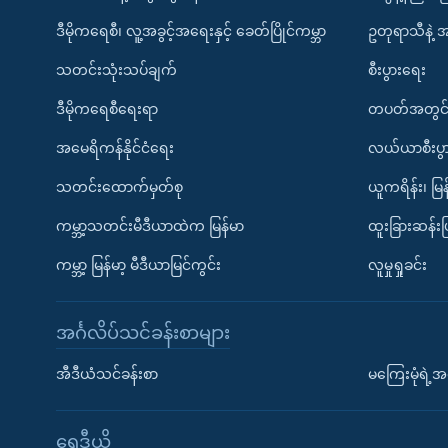
ဒီမိုကရေစီ၊ လူ့အခွင့်အရေးနှင့် ခေတ်ပြိုင်ကမ္ဘာ
ဥတုရာသီနဲ့ 
သတင်းသုံးသပ်ချက်
စီးပွားရေး
ဒီမိုကရေစီရေးရာ
တပတ်အတွင်
အမေရိကန်နိုင်ငံရေး
လယ်ယာစီးပွ
သတင်းထောက်မှတ်စု
ယူကရိန်း၊ မြန
ကမ္ဘာ့သတင်းမီဒီယာထဲက မြန်မာ
ထူးခြားဆန်း
ကမ္ဘာ့ မြန်မာ့ မီဒီယာမြင်ကွင်း
လူမှုရှုခင်း
အင်္ဂလိပ်သင်ခန်းစာများ
အီဒီယံသင်ခန်းစာ
မကြေးမုံရဲ့အင
ရေဒီယို