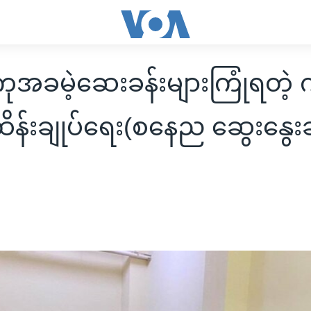
ကုအခမဲ့ဆေးခန်းများကြုံရတဲ့ 
ိန်းချုပ်ရေး(စနေည ဆွေးနွေးခ