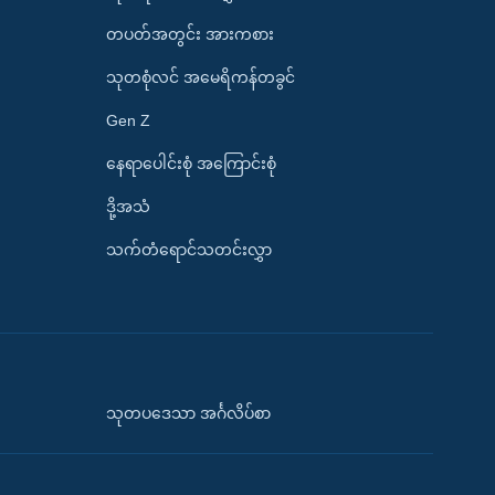
တပတ်အတွင်း အားကစား
သုတစုံလင် အမေရိကန်တခွင်
Gen Z
နေရာပေါင်းစုံ အကြောင်းစုံ
ဒို့အသံ
သက်တံရောင်သတင်းလွှာ
သုတပဒေသာ အင်္ဂလိပ်စာ