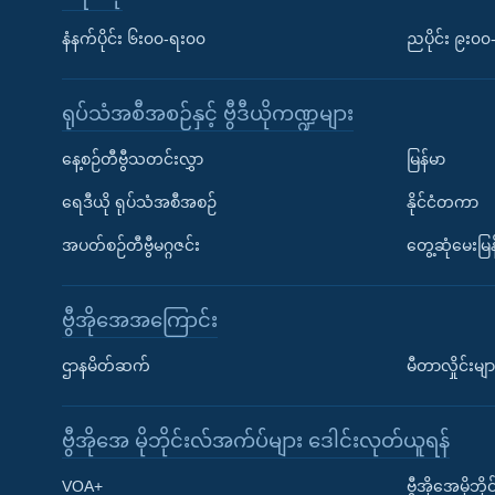
နံနက်ပိုင်း ၆း၀၀-ရး၀၀
ညပိုင်း ၉း၀
ရုပ်သံအစီအစဉ်နှင့် ဗွီဒီယိုကဏ္ဍများ
နေ့စဉ်တီဗွီသတင်းလွှာ
မြန်မာ
ရေဒီယို ရုပ်သံအစီအစဉ်
နိုင်ငံတကာ
အပတ်စဉ်တီဗွီမဂ္ဂဇင်း
တွေ့ဆုံမေးမြန
ဗွီအိုအေအကြောင်း
ဌာနမိတ်ဆက်
မီတာလှိုင်းမျာ
ဗွီအိုအေ မိုဘိုင်းလ်အက်ပ်များ ဒေါင်းလုတ်ယူရန်
Learning English
VOA+
ဗွီအိုအေမိုဘ