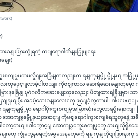
etwork)
e)
ေးခနျးမြားကွုံရတဲ့ ကပျရောဂါထိနျးခြုပျရေး
ခနျး)
ူးစကျမှုပထမလှိုငျးအခြိနျကတညျးက ရနျကုနျမွို့ မွို့နယျအခြို့မှ
လေးတှဖှေင့ျလာခဲ့ပါတယျ။ ကိုဗဈကာလ ဆေးရုံဆေးခနျးတှမှော 
မြားနခြေိနျ ပုဂ်ဂလိကဆေးခနျးတှလေညျး ပိတျထားရခြိနျမှာ၊ သာ
ျရှယျပွီး အခမဲ့ဆေးခနျးလေးတှေ ဖှင့ျခဲ့ကွတာပါ။ ဒါပမေယ့ျ 
့၀ ရနျကုနျမွို့မှာ ရောဂါပိုးကူးစကျမှုအမြားဆုံးတှေ့လာရပွီးနောကျ ၊
အောကျခွမွေို့နယျအဆင့ျ ကိုဗဈရောဂါကူးစကျခံရသူတှနေဲ့ အဓိ
တော့တယျ။ ဒါကွောင့ျ အောကျခွကေူးစကျမှုတှေ ဘယျလိုရှိနသေလဲသိ
ျးတှေ ကွုံတှေ့နရေတဲ့အခွအေနတှေကေို ရနျကုနျတိုငျးဖြားနာကု 