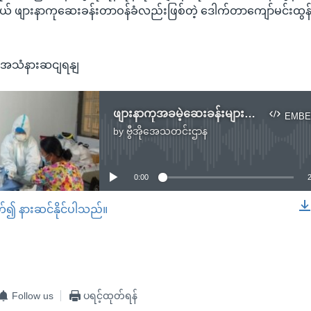
့နယ် ဖျားနာကုဆေးခန်းတာဝန်ခံလည်းဖြစ်တဲ့ ဒေါက်တာကျော်မင်းထွန်း
/ အသံနားဆငျရနျ
ဖျားနာကုအခမဲ့ဆေးခန်းများကြုံရတဲ့ ကပ်ရောဂါထိန်းချုပ်ရေး (စနေည ဆွေးနွေးခန်း)
EMBE
by
ဗွီအိုအေသတင်းဌာန
No media source currently available
0:00
တ်၍ နားဆင်နိုင်ပါသည်။
EMBED
Follow us
ပရင့်ထုတ်ရန်