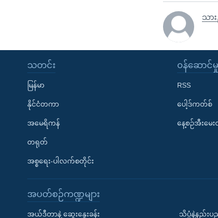
သားည
သတင်း
၀န်ဆောင်မှ
မြန်မာ
RSS
နိုင်ငံတကာ
ပေါ့ဒ်ကတ်စ်
အမေရိကန်
နေ့စဉ်အီးမေ
တရုတ်
အစ္စရေး-ပါလက်စတိုင်း
အပတ်စဉ်ကဏ္ဍများ
အယ်ဒီတာနဲ့ ဆွေးနွေးခန်း
သိပ္ပံနဲ့နည်း