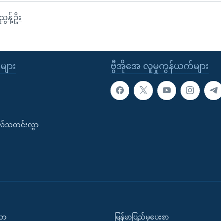
ွန့်ဦး
ုများ
ဗွီအိုအေ လူမှုကွန်ယက်များ
းလ်သတင်းလွှာ
ပညာ
မြန်မာပြည်မှပေးစာ