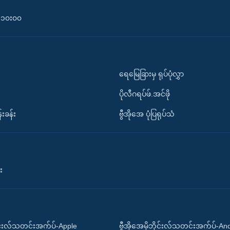
၀-၁၀း၀၀
ရေမြေခြားမှ ရုပ်ပုံလွှာ
ပိုလီဂရပ်ဖ်.အင်ဖို
်းခန်း
ဗွီအိုအေ ပုံပြရုပ်သံ
း
ိုင်းလ်သတင်းအက်ပ်-Apple
ဗွီအိုအေမိုဘိုင်းလ်သတင်းအက်ပ်-An