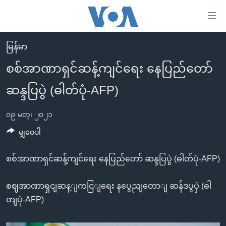
သုံး
ရ
လွယ်ကူ
မြန်မာ
မူလစာမျက်နှာ
စေ
စစ်အာဏာရှင်ဆန့်ကျင်ရေး နေပြည်တော်
မြန်မာ
သည့်
ဆန္ဒပြပွဲ (ဓါတ်ပုံ-AFP)
ကမ္ဘာ့သတင်းများ
Link
ဗွီဒီယို
နိုင်ငံတကာ
များ
၀၉ မတ္၊ ၂၀၂၁
သတင်းလွတ်လပ်ခွင့်
အမေရိကန်
မျှဝေပါ
ပင်မ
ရပ်ဝန်းတခု လမ်းတခု အလွန်
တရုတ်
အကြောင်းအရာ
စစ်အာဏာရှင်ဆန့်ကျင်ရေး နေပြည်တော် ဆန္ဒပြပွဲ (ဓါတ်ပုံ-AFP)
သို့
အင်္ဂလိပ်စာလေ့လာမယ်
အစ္စရေး-ပါလက်စတိုင်း
ကျော်
အပတ်စဉ်ကဏ္ဍများ
အမေရိကန်သုံးအီဒီယံ
စဈအာဏာရှငျဆန့ျကငြျရေး နပွေညျတောျ ဆန်ဒပွပှဲ (ဓါ
ကြည့်
ရေဒီယိုနှင့်ရုပ်သံ အချက်အလက်များ
မကြေးမုံရဲ့ အင်္ဂလိပ်စာ
ရေဒီယို
တျပုံ-AFP)
ရန်
ပင်မ
ရေဒီယို/တီဗွီအစီအစဉ်
ရုပ်ရှင်ထဲက အင်္ဂလိပ်စာ
တီဗွီ