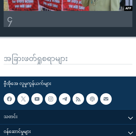
၄
အခြားဖတ်ရှုစရာများ
ဗွီအိုအေ လူမှုကွန်ယက်များ
သတင်း
၀န်ဆောင်မှုများ