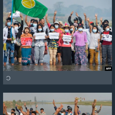
အ
သုတပဒေသာ အင်္ဂလိပ်စာ
ညွန်း
Learning English
စာမျက်နှာ
သို့
ဗွီအိုအေ လူမှုကွန်ယက်များ
ကျော်
ကြည့်
ရန်
ဘာသာစကားများ
ရှာဖွေ
ရန်
နေရာ
သို့
၁
ကျော်
ရန်