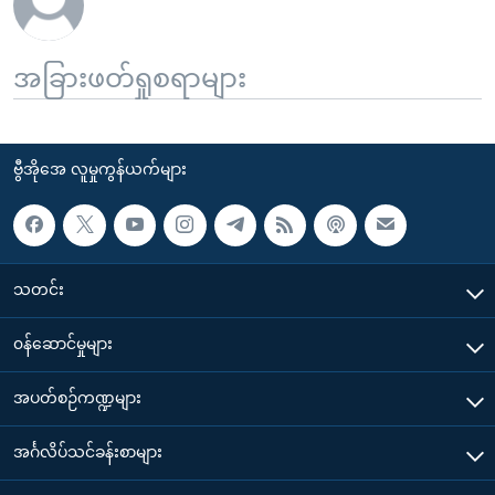
အခြားဖတ်ရှုစရာများ
ဗွီအိုအေ လူမှုကွန်ယက်များ
သတင်း
၀န်ဆောင်မှုများ
အပတ်စဉ်ကဏ္ဍများ
အင်္ဂလိပ်သင်ခန်းစာများ