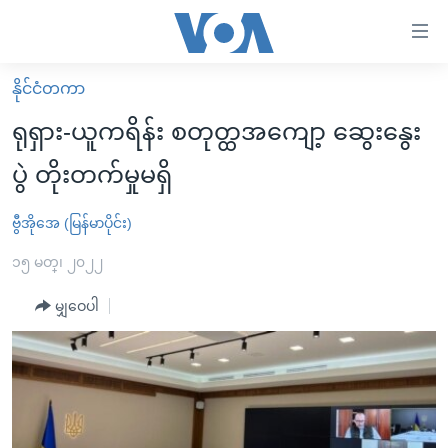
သုံး
ရ
လွယ်ကူ
နိုင်ငံတကာ
မူလစာမျက်နှာ
စေ
ရုရှား-ယူကရိန်း စတုတ္ထအကျော့ ဆွေးနွေး
မြန်မာ
သည့်
ပွဲ တိုးတက်မှုမရှိ
ကမ္ဘာ့သတင်းများ
Link
ဗွီဒီယို
နိုင်ငံတကာ
ဗွီအိုအေ (မြန်မာပိုင်း)
များ
သတင်းလွတ်လပ်ခွင့်
အမေရိကန်
၁၅ မတ္၊ ၂၀၂၂
ပင်မ
ရပ်ဝန်းတခု လမ်းတခု အလွန်
တရုတ်
အကြောင်းအရာ
မျှဝေပါ
သို့
အင်္ဂလိပ်စာလေ့လာမယ်
အစ္စရေး-ပါလက်စတိုင်း
ကျော်
အပတ်စဉ်ကဏ္ဍများ
အမေရိကန်သုံးအီဒီယံ
ကြည့်
ရေဒီယိုနှင့်ရုပ်သံ အချက်အလက်များ
မကြေးမုံရဲ့ အင်္ဂလိပ်စာ
ရေဒီယို
ရန်
ပင်မ
ရေဒီယို/တီဗွီအစီအစဉ်
ရုပ်ရှင်ထဲက အင်္ဂလိပ်စာ
တီဗွီ