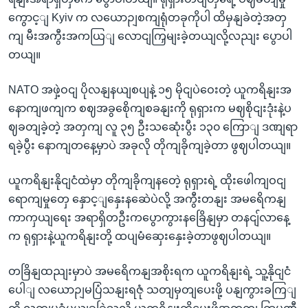
ကွောင့ျ Kyiv က လယောဉျစကျရုံတခုကိုပါ ထိမှနျခဲတဲ့အတှ
ကျ မီးအကွီးအကယြျ လောငျကြှမျးခဲ့တယျလို့လညျး ပွောပါ
တယျ။
NATO အဖှဲ့ဝငျ ပိုလနျနယျစပျနဲ့ ၁၅ မိုငျပဲဝေးတဲ့ ယူကရိနျးအ
နောကျဖကျက စဈအခွစေိုကျစခနျးကို ရုရှားက မဈစိုငျးဒုံးနဲ့ပ
ဈခတျခဲ့တဲ့ အတှကျ လူ ၃၅ ဦးသဆေုံးပွီး ၁၃၀ ကြောျ ဒဏျရာ
ရခဲ့ပွီး နောကျတနေ့မှာပဲ အခုလို တိုကျခိုကျခဲ့တာ ဖွဈပါတယျ။
ယူကရိနျးနိုငျငံထဲမှာ တိုကျခိုကျနတေဲ့ ရုရှားရဲ့ ထိုးဖေါကျဝငျ
ရောကျမှုတှေ နှောင့ျနှေးနဆေဲပဲလို့ အကွီးတနျး အမရေိကနျ
ကာကှယျရေး အရာရှိတဦးကပွောကွားနခြေိနျမှာ တနငျ်လာနေ့
က ရုရှားနဲ့ယူကရိနျးတို့ ထပျမံဆှေးနှေးခဲ့တာဖွဈပါတယျ။
တခြိနျထညျးမှာပဲ အမရေိကနျအစိုးရက ယူကရိနျးရဲ့ သူ့နိုငျငံ
ပေါျ လယောဉျမပြံသနျးရဇုံ သတျမှတျပေးဖို့ ပနျကွားခကြျ