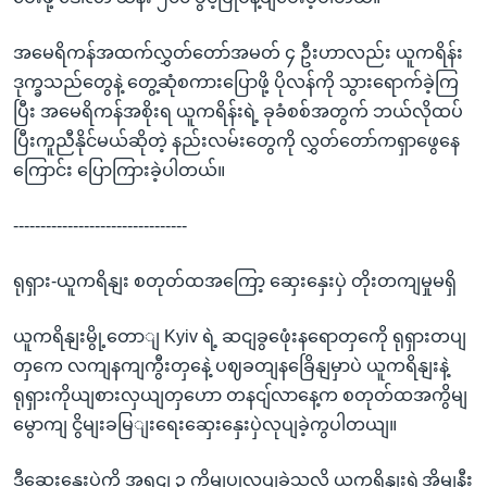
အမေရိကန်အထက်လွှတ်တော်အမတ် ၄ ဦးဟာလည်း ယူကရိန်း
ဒုက္ခသည်တွေနဲ့ တွေ့ဆုံစကားပြောဖို့ ပိုလန်ကို သွားရောက်ခဲ့ကြ
ပြီး အမေရိကန်အစိုးရ ယူကရိန်းရဲ့ ခုခံစစ်အတွက် ဘယ်လိုထပ်
ပြီးကူညီနိုင်မယ်ဆိုတဲ့ နည်းလမ်းတွေကို လွှတ်တော်ကရှာဖွေနေ
ကြောင်း ပြောကြားခဲ့ပါတယ်။
--------------------------------
ရုရှား-ယူကရိနျး စတုတ်ထအကြော့ ဆှေးနှေးပှဲ တိုးတကျမှုမရှိ
ယူကရိနျးမွို့တောျ Kyiv ရဲ့ ဆငျခွဖေုံးနရောတှကေို ရုရှားတပျ
တှကေ လကျနကျကွီးတှနေဲ့ ပဈခတျနခြေိနျမှာပဲ ယူကရိနျးနဲ့
ရုရှားကိုယျစားလှယျတှဟော တနငျ်လာနေ့က စတုတ်ထအကွိမျ
မွောကျ ငွိမျးခမြျးရေးဆှေးနှေးပှဲလုပျခဲ့ကွပါတယျ။
ဒီဆှေးနှေးပှဲကို အရငျ ၃ ကွိမျပွုလုပျခဲ့သလို ယူကရိနျးရဲ့အိမျနီး