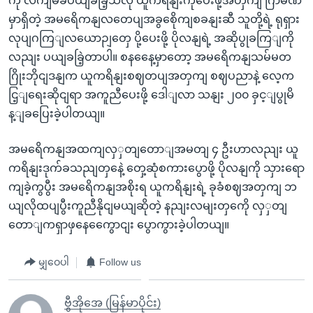
ကို လကျမခံပယျခခြဲ့သလို ယူကရိနျးကိုပေးဖို့အတှကျ ဂြာမဏီ
မှာရှိတဲ့ အမရေိကနျလတေပျအခွစေိုကျစခနျးဆီ သူတို့ရဲ့ ရုရှား
လုပျဂကြျလယောဉျတှေ ပို့ပေးဖို့ ပိုလနျရဲ့ အဆိုပွုခကြျကို
လညျး ပယျခခြဲ့တာပါ။ စနနေေ့မှာတော့ အမရေိကနျသမ်မတ
ဂြိုးဘိုငျဒနျက ယူကရိနျးစဈတပျအတှကျ စဈပညာနဲ့ လေ့က
ငြ့ျရေးဆိုငျရာ အကူညီပေးဖို့ ဒေါျလာ သနျး ၂၀၀ ခှင့ျပွုမိ
န့ျခပြေးခဲ့ပါတယျ။
အမရေိကနျအထကျလှှတျတောျအမတျ ၄ ဦးဟာလညျး ယူ
ကရိနျးဒုက်ခသညျတှနေဲ့ တှေ့ဆုံစကားပွောဖို့ ပိုလနျကို သှားရော
ကျခဲ့ကွပွီး အမရေိကနျအစိုးရ ယူကရိနျးရဲ့ ခုခံစဈအတှကျ ဘ
ယျလိုထပျပွီးကူညီနိုငျမယျဆိုတဲ့ နညျးလမျးတှကေို လှှတျ
တောျကရှာဖှနေကွေောငျး ပွောကွားခဲ့ပါတယျ။
မျှဝေပါ
Follow us
ဗွီအိုအေ (မြန်မာပိုင်း)