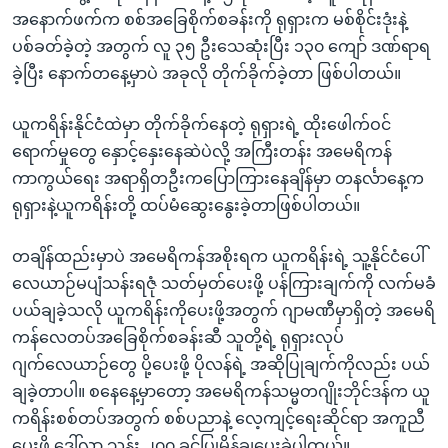
အနောက်ဖက်က စစ်အခြေစိုက်စခန်းကို ရုရှားက မစ်စိုင်းဒုံးနဲ့
ပစ်ခတ်ခဲ့တဲ့ အတွက် လူ ၃၅ ဦးသေဆုံးပြီး ၁၃၀ ကျော် ဒဏ်ရာရ
ခဲ့ပြီး နောက်တနေ့မှာပဲ အခုလို တိုက်ခိုက်ခဲ့တာ ဖြစ်ပါတယ်။
ယူကရိန်းနိုင်ငံထဲမှာ တိုက်ခိုက်နေတဲ့ ရုရှားရဲ့ ထိုးဖေါက်ဝင်
ရောက်မှုတွေ နှောင့်နှေးနေဆဲပဲလို့ အကြီးတန်း အမေရိကန်
ကာကွယ်ရေး အရာရှိတဦးကပြောကြားနေချိန်မှာ တနင်္လာနေ့က
ရုရှားနဲ့ယူကရိန်းတို့ ထပ်မံဆွေးနွေးခဲ့တာဖြစ်ပါတယ်။
တချိန်ထည်းမှာပဲ အမေရိကန်အစိုးရက ယူကရိန်းရဲ့ သူ့နိုင်ငံပေါ်
လေယာဉ်မပျံသန်းရဇုံ သတ်မှတ်ပေးဖို့ ပန်ကြားချက်ကို လက်မခံ
ပယ်ချခဲ့သလို ယူကရိန်းကိုပေးဖို့အတွက် ဂျာမဏီမှာရှိတဲ့ အမေရိ
ကန်လေတပ်အခြေစိုက်စခန်းဆီ သူတို့ရဲ့ ရုရှားလုပ်
ဂျက်လေယာဉ်တွေ ပို့ပေးဖို့ ပိုလန်ရဲ့ အဆိုပြုချက်ကိုလည်း ပယ်
ချခဲ့တာပါ။ စနေနေ့မှာတော့ အမေရိကန်သမ္မတဂျိုးဘိုင်ဒန်က ယူ
ကရိန်းစစ်တပ်အတွက် စစ်ပညာနဲ့ လေ့ကျင့်ရေးဆိုင်ရာ အကူညီ
ပေးဖို့ ဒေါ်လာ သန်း ၂၀၀ ခွင့်ပြုမိန့်ချပေးခဲ့ပါတယ်။