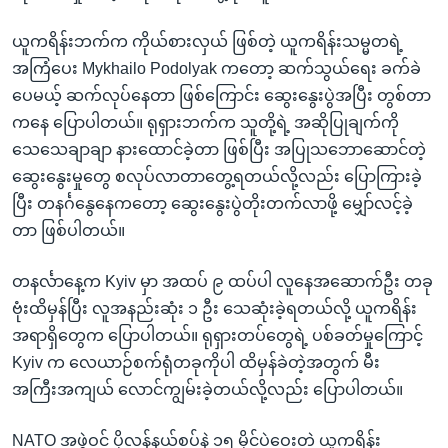
ယူကရိန်းဘက်က ကိုယ်စားလှယ် ဖြစ်တဲ့ ယူကရိန်းသမ္မတရဲ့
အကြံပေး Mykhailo Podolyak ကတော့ ဆက်သွယ်ရေး ခက်ခဲ
ပေမယ့် ဆက်လုပ်နေတာ ဖြစ်ကြောင်း ဆွေးနွေးပွဲအပြီး တွစ်တာ
ကနေ ပြောပါတယ်။ ရုရှားဘက်က သူတို့ရဲ့ အဆိုပြုချက်ကို
သေသေချာချာ နားထောင်ခဲ့တာ ဖြစ်ပြီး အပြုသဘောဆောင်တဲ့
ဆွေးနွေးမှုတွေ စလုပ်လာတာတွေ့ရတယ်လို့လည်း ပြောကြားခဲ့
ပြီး တနင်္ဂနွေနေကတော့ ဆွေးနွေးပွဲတိုးတက်လာဖို့ မျှော်လင့်ခဲ့
တာ ဖြစ်ပါတယ်။
တနင်္လာနေ့က Kyiv မှာ အထပ် ၉ ထပ်ပါ လူနေအဆောက်ဦး တခု
ဗုံးထိမှန်ပြီး လူအနည်းဆုံး ၁ ဦး သေဆုံးခဲ့ရတယ်လို့ ယူကရိန်း
အရာရှိတွေက ပြောပါတယ်။ ရုရှားတပ်တွေရဲ့ ပစ်ခတ်မှုကြောင့်
Kyiv က လေယာဉ်စက်ရုံတခုကိုပါ ထိမှန်ခဲတဲ့အတွက် မီး
အကြီးအကျယ် လောင်ကျွမ်းခဲ့တယ်လို့လည်း ပြောပါတယ်။
NATO အဖွဲ့ဝင် ပိုလန်နယ်စပ်နဲ့ ၁၅ မိုင်ပဲဝေးတဲ့ ယူကရိန်း