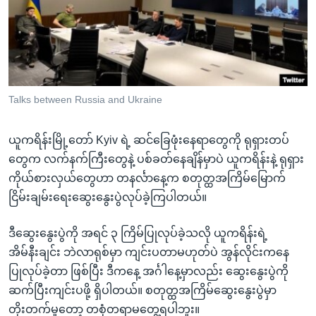
အ
သုတပဒေသာ အင်္ဂလိပ်စာ
ညွန်း
Learning English
စာမျက်နှာ
သို့
ဗွီအိုအေ လူမှုကွန်ယက်များ
ကျော်
ကြည့်
Talks between Russia and Ukraine
ရန်
ဘာသာစကားများ
ရှာဖွေ
ယူကရိန်းမြို့တော် Kyiv ရဲ့ ဆင်ခြေဖုံးနေရာတွေကို ရုရှားတပ်
ရန်
တွေက လက်နက်ကြီးတွေနဲ့ ပစ်ခတ်နေချိန်မှာပဲ ယူကရိန်းနဲ့ ရုရှား
နေရာ
ကိုယ်စားလှယ်တွေဟာ တနင်္လာနေ့က စတုတ္ထအကြိမ်မြောက်
သို့
ငြိမ်းချမ်းရေးဆွေးနွေးပွဲလုပ်ခဲ့ကြပါတယ်။
ကျော်
ရန်
ဒီဆွေးနွေးပွဲကို အရင် ၃ ကြိမ်ပြုလုပ်ခဲ့သလို ယူကရိန်းရဲ့
အိမ်နီးချင်း ဘဲလာရုစ်မှာ ကျင်းပတာမဟုတ်ပဲ အွန်လိုင်းကနေ
ပြုလုပ်ခဲ့တာ ဖြစ်ပြီး ဒီကနေ့ အင်္ဂါနေ့မှာလည်း ဆွေးနွေးပွဲကို
ဆက်ပြီးကျင်းပဖို့ ရှိပါတယ်။ စတုတ္ထအကြိမ်ဆွေးနွေးပွဲမှာ
တိုးတက်မှုတော့ တစုံတရာမတွေ့ရပါဘူး။