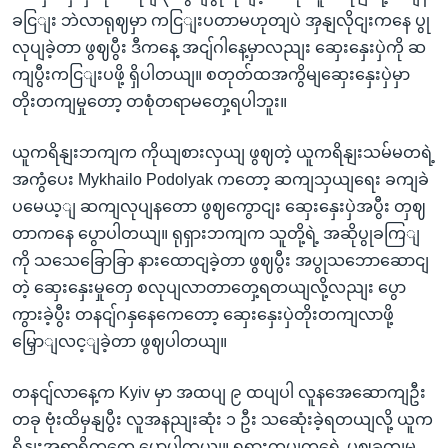
ခငြျး ဘဲလာရုဈမှာ ကငြျးပတာမဟုတျပဲ အှနျလိုငျးကနေ ပွု
လုပျခဲ့တာ ဖွဈပွီး ဒီကနေ့ အငျ်ဂါနေ့မှာလညျး ဆှေးနှေးပှဲကို ဆ
ကျပွီးကငြျးပဖို့ ရှိပါတယျ။ စတုတ်ထအကွိမျဆှေးနှေးပှဲမှာ
တိုးတကျမှုတော့ တစုံတရာမတှေ့ရပါဘူး။
ယူကရိနျးဘကျက ကိုယျစားလှယျ ဖွဈတဲ့ ယူကရိနျးသမ်မတရဲ့
အကွံပေး Mykhailo Podolyak ကတော့ ဆကျသှယျရေး ခကျခဲ
ပမေယ့ျ ဆကျလုပျနတော ဖွဈကွောငျး ဆှေးနှေးပှဲအပွီး တှဈ
တာကနေ ပွောပါတယျ။ ရုရှားဘကျက သူတို့ရဲ့ အဆိုပွုခကြျ
ကို သသေခြောခြာ နားထောငျခဲ့တာ ဖွဈပွီး အပွုသဘောဆောငျ
တဲ့ ဆှေးနှေးမှုတှေ စလုပျလာတာတှေ့ရတယျလို့လညျး ပွော
ကွားခဲ့ပွီး တနငျ်ဂနှနေကေတော့ ဆှေးနှေးပှဲတိုးတကျလာဖို့
မြှောျလင့ျခဲ့တာ ဖွဈပါတယျ။
တနငျ်လာနေ့က Kyiv မှာ အထပျ ၉ ထပျပါ လူနအေဆောကျဦး
တခု ဗုံးထိမှနျပွီး လူအနညျးဆုံး ၁ ဦး သဆေုံးခဲ့ရတယျလို့ ယူက
ရိနျးအရာရှိတှကေ ပွောပါတယျ။ ရုရှားတပျတှရေဲ့ ပဈခတျမှု