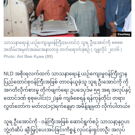
အ
သုတပဒေသာ အင်္ဂလိပ်စာ
ညွန်း
Learning English
စာမျက်နှာ
သို့
ဗွီအိုအေ လူမှုကွန်ယက်များ
ကျော်
ကြည့်
သာသနာရေးနဲ့ ယဉ်ကျေးမှုဝန်ကြီး(ဟောင်း) သူရ ဦးအောင်ကို ၈၈၈၈
အထိမ်းအမှတ်အခမ်းအနားတခု တက်ရောက်ခဲ့စဉ် ( ဂျူလိုင် ၂၀၁၆ )
ရန်
ဘာသာစကားများ
Photo: Ant Bwe Kyaw (88)
ရှာဖွေ
ရန်
NLD အစိုးရလက်ထက် သာသနာရေးနဲ့ ယဉ်ကျေးမှုဝန်ကြီးဌာန
နေရာ
ပြည်ထောင်စုဝန်ကြီးအဖြစ် တာဝန်ယူခဲ့သူ သူရ ဦးအောင်ကို ကို
သို့
အဂတိလိုက်စားမှု တိုက်ဖျက်ရေး ဥပဒေပုဒ်မ ၅၅ အရ အလုပ်နှင့်
ကျော်
ထောင်ဒဏ် စုစုပေါင်း(၁၂)နှစ် ကျခံစေရန် ရန်ကုန်တိုင်း တရား
ရန်
လွှတ်တော်က မတ်လ(၁၄)ရက်နေ့မှာ အမိန့်ချမှတ် လိုက်ပါတယ်။
သူရ ဦးအောင်ကို - ဝန်ကြီးအဖြစ် ဆောင်ရွက်စဉ် သာသနာ့နုဂ္ဂဟ
ဘွဲ့တံဆိပ် ချီးမြှင့်ပေးအပ်ခြင်းကိစ္စနဲ့ လုပ်ငန်းရှင်တဦး အလုပ်