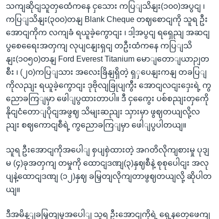
သကျဆိုငျသူတှထေံကနေ ငှသေား ကပြျသိနျး(၁၀၀)အပွငျ ၊
ကပြျသိနျး(၃၀၀)တနျ Blank Cheque တဈစောငျကို သူရ ဦး
အောငျကိုက လကျခံ ရယူခဲ့ကွောငျး ၊ ဒါ့အပွငျ ရရှေညျ အဆငျ
ပွစေရေေးအတှကျ လုပျငနျးရှငျ တဦးထံကနေ ကပြျသိ
နျး(၁၀၅၀)တနျ Ford Everest Titanium မောျတောျယာဉျတ
စီး ၊ (၂၀)ကပြျသား အလေးခြိနျရှိတဲ့ ရှှပေနျးကနျ တခပြျ
ကိုလညျး ရယူခဲ့ကွောငျး ဒုဗိုလျခြုပျကွီး အောငျလငျးဒှေးရဲ့ ကွ
ညောခကြျမှာ ဖေါျပွထားတာပါ။ ဒီ ငှကွေေး ပစ်စညျးတှကေို
နိုငျငံတောျပိုငျအဖွဈ သိမျးဆညျး သှားမှာ ဖွဈတယျလို့လ
ညျး စဈကောငျစီရဲ့ ကွညောခကြျမှာ ဖေါျပွပါတယျ။
သူရ ဦးအောငျကိုအပေါျ စှပျစှဲထားတဲ့ အဂတိလိုကျစားမှု ပုဒျ
မ (၄)ခုအတှကျ တမှုကို ထောငျဒဏျ(၃)နှဈစီနဲ့ စုစုပေါငျး အလု
ပျနဲ့ထောငျဒဏျ (၁၂)နှဈ ခမြှတျလိုကျတာဖွဈတယျလို့ ဆိုပါတ
ယျ။
ဒီအမိန့ျခမြှတျမှုအပေါျ သူရ ဦးအောငျကိုရဲ့ ရှေ့နတှေဖေကျ