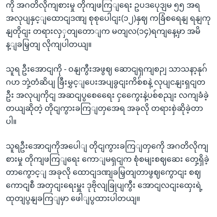
ကို အဂတိလိုကျစားမှု တိုကျဖကြျရေး ဥပဒပေုဒျမ ၅၅ အရ
အလုပျနှင့ျထောငျဒဏျ စုစုပေါငျး(၁၂)နှဈ ကခြံစရေနျ ရနျကု
နျတိုငျး တရားလှှတျတောျက မတျလ(၁၄)ရကျနေ့မှာ အမိ
န့ျခမြှတျ လိုကျပါတယျ။
သူရ ဦးအောငျကို - ဝနျကွီးအဖွဈ ဆောငျရှကျစဉျ သာသနာ့နုဂ်
ဂဟ ဘှဲ့တံဆိပျ ခြီးမွှင့ျပေးအပျခွငျးကိစ်စနဲ့ လုပျငနျးရှငျတ
ဦး အလုပျကိုငျ အဆငျပွစေရေေး ငှကွေေးနဲ့ပစ်စညျး လကျခံခဲ့
တယျဆိုတဲ့ တိုငျကွားခကြျတှအေရ အခုလို တရားစှဲဆိုခဲ့တာ
ပါ။
သူရဦးအောငျကိုအပေါျ တိုငျကွားခကြျတှကေို အဂတိလိုကျ
စားမှု တိုကျဖကြျရေး ကောျမရှငျက စုံစမျးစဈဆေး တှေ့ရှိခဲ့
တာကွောင့ျ အခုလို ထောငျဒဏျခမြှတျတာဖွဈကွောငျး စဈ
ကောငျစီ အတှငျးရေးမှူး ဒုဗိုလျခြုပျကွီး အောငျလငျးထှေးရဲ့
ထုတျပွနျခကြျမှာ ဖေါျပွထားပါတယျ။