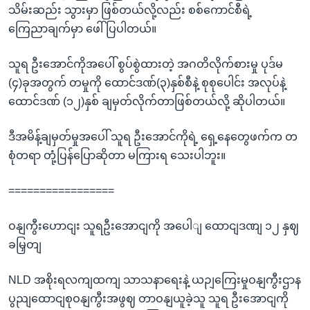
သိမ်းဆည်း သွားမှာ ဖြစ်တယ်လို့လည်း စစ်ကောင်စီရဲ့
ကြေညာချက်မှာ ဖေါ်ပြပါတယ်။
သူရ ဦးအောင်ကိုအပေါ် စွပ်စွဲထားတဲ့ အဂတိလိုက်စားမှု ပုဒ်မ
(၄)ခုအတွက် တမှုကို ထောင်ဒဏ်(၃)နှစ်စီနဲ့ စုစုပေါင်း အလုပ်နဲ့
ထောင်ဒဏ် (၁၂)နှစ် ချမှတ်လိုက်တာဖြစ်တယ်လို့ ဆိုပါတယ်။
ဒီအမိန့်ချမှတ်မှုအပေါ် သူရ ဦးအောင်ကိုရဲ့ ရှေ့နေတွေဖက်က တ
စုံတရာ တုံ့ပြန်ပြောဆိုတာ မကြားရ သေးပါဘူး။
=================
ဝနျကွီးဟောငျး သူရဦးအောငျကို အပေါျ ထောငျဒဏျ ၁၂ နှဈ
ခမြှတျ
NLD အစိုးရလကျထကျ သာသနာရေးနဲ့ ယဉျကြေးမှုဝနျကွီးဌာန
ပွညျထောငျစုဝနျကွီးအဖွဈ တာဝနျယူခဲ့သူ သူရ ဦးအောငျကို