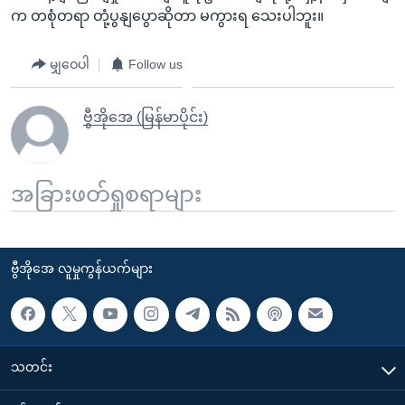
က တစုံတရာ တုံ့ပွနျပွောဆိုတာ မကွားရ သေးပါဘူး။
မျှဝေပါ
Follow us
ဗွီအိုအေ (မြန်မာပိုင်း)
အခြားဖတ်ရှုစရာများ
ဗွီအိုအေ လူမှုကွန်ယက်များ
သတင်း