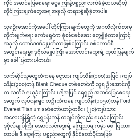
ကိုင် အဆင်ပြေစေရေး ငွေကြေးနဲ့ပစ္စည်း လက်ခံခဲ့တယ်ဆိုတဲ့
တိုင်ကြားချက်တွေအရ အခုလို တရားစွဲဆိုခဲ့တာပါ။
သူရဦးအောင်ကိုအပေါ် တိုင်ကြားချက်တွေကို အဂတိလိုက်စားမှု
တိုက်ဖျက်ရေး ကော်မရှင်က စုံစမ်းစစ်ဆေး တွေ့ရှိခဲ့တာကြောင့်
အခုလို ထောင်ဒဏ်ချမှတ်တာဖြစ်ကြောင်း စစ်ကောင်စီ
အတွင်းရေးမှူး ဒုဗိုလ်ချုပ်ကြီး အောင်လင်းထွေးရဲ့ ထုတ်ပြန်ချက်
မှာ ဖေါ်ပြထားပါတယ်။
သက်ဆိုင်သူတွေထံကနေ ငွေသား ကျပ်သိန်း(၁၀၀)အပြင် ၊ ကျပ်
သိန်း(၃၀၀)တန် Blank Cheque တစ်စောင်ကို သူရ ဦးအောင်ကို
က လက်ခံ ရယူခဲ့ကြောင်း ၊ ဒါ့အပြင် ရေရှည် အဆင်ပြေစေရေး
အတွက် လုပ်ငန်းရှင် တဦးထံကနေ ကျပ်သိန်း(၁၀၅၀)တန် Ford
Everest Titanium မော်တော်ယာဉ်တစီး ၊ (၂၀)ကျပ်သား
အလေးချိန်ရှိတဲ့ ရွှေပန်းကန် တချပ်ကိုလည်း ရယူခဲ့ကြောင်း
ဒုဗိုလ်ချုပ်ကြီး အောင်လင်းဒွေးရဲ့ ကြေညာချက်မှာ ဖေါ်ပြထား
တာပါ။ ဒီ ငွေကြေး ပစ္စည်းတွေကို နိုင်ငံတော်ပိုင်အဖြစ်