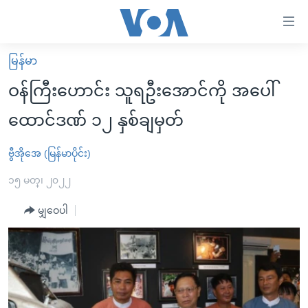
သုံး
ရ
လွယ်ကူ
မြန်မာ
မူလစာမျက်နှာ
စေ
ဝန်ကြီးဟောင်း သူရဦးအောင်ကို အပေါ်
မြန်မာ
သည့်
ထောင်ဒဏ် ၁၂ နှစ်ချမှတ်
ကမ္ဘာ့သတင်းများ
Link
ဗွီဒီယို
နိုင်ငံတကာ
ဗွီအိုအေ (မြန်မာပိုင်း)
များ
သတင်းလွတ်လပ်ခွင့်
အမေရိကန်
၁၅ မတ္၊ ၂၀၂၂
ပင်မ
ရပ်ဝန်းတခု လမ်းတခု အလွန်
တရုတ်
အကြောင်းအရာ
မျှဝေပါ
သို့
အင်္ဂလိပ်စာလေ့လာမယ်
အစ္စရေး-ပါလက်စတိုင်း
ကျော်
အပတ်စဉ်ကဏ္ဍများ
အမေရိကန်သုံးအီဒီယံ
ကြည့်
ရေဒီယိုနှင့်ရုပ်သံ အချက်အလက်များ
မကြေးမုံရဲ့ အင်္ဂလိပ်စာ
ရေဒီယို
ရန်
ပင်မ
ရေဒီယို/တီဗွီအစီအစဉ်
ရုပ်ရှင်ထဲက အင်္ဂလိပ်စာ
တီဗွီ