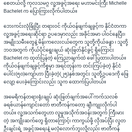
စေတယ်လို့ ကုလသမဂ္ဂ လူ့အခွင့်အရေး မဟာမင်းကြီး Michelle
Bachelet က ပြောကြားလိုက်ပါတယ်။
ဘေးကင်းလုံခြုံပြီး တရားဝင် ကိုယ်ဝန်ဖျက်ချခွင့်က နိုင်ငံတကာ
လူ့အခွင့်အရေးဆိုင်ရာ ဥပဒေမှာလည်း အခိုင်အမာ ပါဝင်နေပြီး၊
အမျိုးသမီးတွေနဲ့ မိန်းကလေးငယ်တွေက သူတို့ကိုယ်ခန္ဓာ ၊ သူတို့
ဘဝအတွက် ကိုယ်ပိုင်ရွေးချယ် ဆုံးဖြတ်နိုင်ခွင့် ရှိကြောင်း
Bachelet က ထုတ်ပြန်တဲ့ ကြေညာချက်ထဲ ဖေါ်ပြထားပါတယ်။
ကိုယ်ဝန်ဖျက်ချခွင့်ကိစ္စမှာ အရင်တုန်းက တင်းကြပ်ခဲ့တဲ့ နိုင်ငံ
ပေါင်း(၅၀)ကျော်ဟာ ပြီးခဲ့တဲ့(၂၅)နှစ်အတွင်း သူတို့ဥပဒေကို ဖြေ
လျော့ ပေးခဲ့ကြောင်းလည်း သူက ထောက်ပြပါတယ်။
အမေရိကန်တရားရုံးချုပ် ဆုံးဖြတ်ချက်အပေါ် ကက်သလစ်
ခရစ်ယာန်ကျောင်းတော် ဗာတီကန်ကတော့ ချီးကျုးလိုက်ပါ
တယ်။ လူ့အသက်တွေဟာ လူမှုအသိုက်အဝန်းအတွက် ကြီးမား
တဲ့ အကျိုးဆက်တွေ ရှိတာကြောင့်၊ ကာကွယ်ဖို့ လိုအပ်ပြီး လူတ
ဦးချင်းရဲ့ အခွင့်အရေးနဲ့ မလုံလောက်ဘူးလို့လည်း ဗာတီကန်