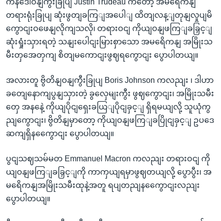
ကနဒေါဝနျကွီးခြုပျ Justin Trudeau ကတော့ အမရေိကနျ
တရားရုံးခြုပျ ဆုံးဖွတျခကြျအပေါျ ထိတျလန့ျတုနျလှုပျမိ
ကွောငျးဝဖေနျလိုကျသလို၊ တရားဝငျ ကိုယျဝနျဖကြျခခြှင့ျ
ဆုံးရှုံးသှားရတဲ့ သနျးပေါငျးမြားစှာသော အမရေိကနျ အမြိုးသ
မီးတှအေတှကျ စိတျမကောငျးဖွဈရကွောငျး ပွောပါတယျ။
အလားတူ ဗွိတိနျဝနျကွီးခြုပျ Boris Johnson ကလညျး ၊ ဒါဟာ
ခတျေနောကျပွနျသှားတဲ့ ခွလှေမျးကွီး ဖွဈကွောငျး၊ အမြိုးသမီး
တှေ အနနေဲ့ ကိုယျပိုငျရှေးခယြျပိုငျခှင့ျ ရှိရမယျလို့ သူယုံကွ
ညျကွောငျး၊ ဗွိတိနျမှာတော့ ကိုယျဝနျဖကြျခပြိုငျခှင့ျ ဥပဒေ
ဆကျရှိနကွေောငျး ပွောပါတယျ။
ပွငျသဈသမ်မတ Emmanuel Macron ကလညျး တရားဝငျ ကို
ယျဝနျဖကြျခခြှင့ျကို ကာကှယျရမှာဖွဈတယျလို့ ပွောပွီး၊ အ
မရေိကနျအမြိုးသမီးထုနဲ့အတူ ရပျတညျနကွေောငျးလညျး
ပွောပါတယျ။