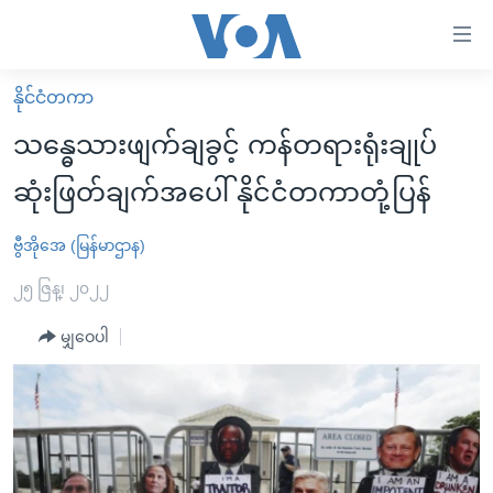
သုံး
ရ
လွယ်ကူ
နိုင်ငံတကာ
မူလစာမျက်နှာ
စေ
သန္ဓေသားဖျက်ချခွင့် ကန်တရားရုံးချုပ်
မြန်မာ
သည့်
ဆုံးဖြတ်ချက်အပေါ် နိုင်ငံတကာတုံ့ပြန်
ကမ္ဘာ့သတင်းများ
Link
ဗွီဒီယို
နိုင်ငံတကာ
ဗွီအိုအေ (မြန်မာဌာန)
များ
သတင်းလွတ်လပ်ခွင့်
အမေရိကန်
၂၅ ဇြန္၊ ၂၀၂၂
ပင်မ
ရပ်ဝန်းတခု လမ်းတခု အလွန်
တရုတ်
အကြောင်းအရာ
မျှဝေပါ
သို့
အင်္ဂလိပ်စာလေ့လာမယ်
အစ္စရေး-ပါလက်စတိုင်း
ကျော်
အပတ်စဉ်ကဏ္ဍများ
အမေရိကန်သုံးအီဒီယံ
ကြည့်
ရေဒီယိုနှင့်ရုပ်သံ အချက်အလက်များ
မကြေးမုံရဲ့ အင်္ဂလိပ်စာ
ရေဒီယို
ရန်
ပင်မ
ရေဒီယို/တီဗွီအစီအစဉ်
ရုပ်ရှင်ထဲက အင်္ဂလိပ်စာ
တီဗွီ