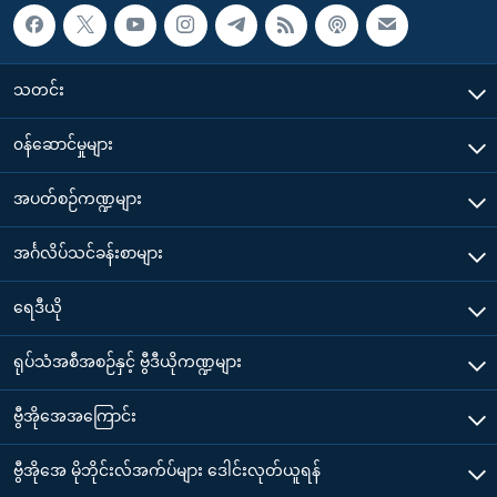
သတင်း
၀န်ဆောင်မှုများ
အပတ်စဉ်ကဏ္ဍများ
အင်္ဂလိပ်သင်ခန်းစာများ
ရေဒီယို
ရုပ်သံအစီအစဉ်နှင့် ဗွီဒီယိုကဏ္ဍများ
ဗွီအိုအေအကြောင်း
ဗွီအိုအေ မိုဘိုင်းလ်အက်ပ်များ ဒေါင်းလုတ်ယူရန်