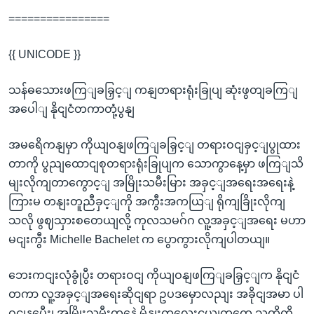
================
{{ UNICODE }}
သန်ဓသေားဖကြျခခြှင့ျ ကနျတရားရုံးခြုပျ ဆုံးဖွတျခကြျ
အပေါျ နိုငျငံတကာတုံ့ပွနျ
အမရေိကနျမှာ ကိုယျဝနျဖကြျခခြှင့ျ တရားဝငျခှင့ျပွုထား
တာကို ပွညျထောငျစုတရားရုံးခြုပျက သောကွာနေ့မှာ ဖကြျသိ
မျးလိုကျတာကွောင့ျ အမြိုးသမီးမြား အခှင့ျအရေးအရေးနဲ့
ကြားမ တနျးတူညီခှင့ျကို အကွီးအကယြျ ရိုကျခြိုးလိုကျ
သလို ဖွဈသှားစတေယျလို့ ကုလသမဂ်ဂ လူ့အခှင့ျအရေး မဟာ
မငျးကွီး Michelle Bachelet က ပွောကွားလိုကျပါတယျ။
ဘေးကငျးလုံခွုံပွီး တရားဝငျ ကိုယျဝနျဖကြျခခြှင့ျက နိုငျငံ
တကာ လူ့အခှင့ျအရေးဆိုငျရာ ဥပဒမှောလညျး အခိုငျအမာ ပါ
ဝငျနပွေီး၊ အမြိုးသမီးတှနေဲ့ မိနျးကလေးငယျတှကေ သူတို့ကို