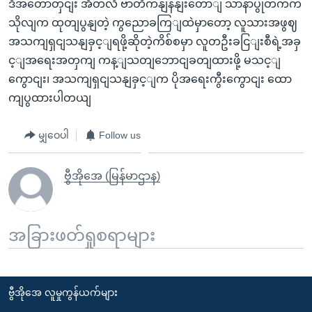
ဒီအတောတှငျး အီတလီ ဗာတီကနျနနျးတောျ သာနာပွုတက်က
သိုလျက ထုတျပွနျတဲ့ ကွညောခကြျထဲမှာတော့ လူသားအဖွဈ
အသကျရှငျသနျခှင့ျရဖို့ဆိုတဲ့ကိစ်စမှာ လူတဦးခငြျးစီရဲ့အခှ
င့ျအရေးအတှကျ ကန့ျသတျဘောငျခတျထားဖို့ မသင့ျ
ကွောငျး၊ အသကျရှငျသနျခှင့ျက ပိုအရေးကွီးကွောငျး ထော
ကျပွထားပါတယျ
မျှဝေပါ
Follow us
ဗွီအိုအေ (မြန်မာဌာန)
အခြားဖတ်ရှုစရာများ
ဗွီအိုအေ လူမှုကွန်ယက်များ