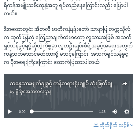
ရိကန်အမျိုးသမီးထုနဲ့အတူ ရပ်တည်နေကြောင်းလည်း ပြောပါ
တယ်။
ဒီအတောတွင်း အီတလီ ဗာတီကန်နန်းတော် သာနာပြုတက္ကသိုလ်
က ထုတ်ပြန်တဲ့ ကြေညာချက်ထဲမှာတော့ လူသားအဖြစ် အသက်
ရှင်သန်ခွင့်ရဖို့ဆိုတဲ့ကိစ္စမှာ လူတဦးချင်းစီရဲ့အခွင့်အရေးအတွက်
ကန့်သတ်ဘောင်ခတ်ထားဖို့ မသင့်ကြောင်း၊ အသက်ရှင်သန်ခွင့်
က ပိုအရေးကြီးကြောင်း ထောက်ပြထားပါတယ်
သန္ဓေသားဖျက်ချခွင့် ကန်တရားရုံးချုပ် ဆုံးဖြတ်ချက်အပေါ် နိုင်ငံတကာတုံ့ပြန်
by
ဗွီအိုအေသတင်းဌာန
No media source currently available
0:00
1:13
တိုက်ရိုက် လင့်ခ်