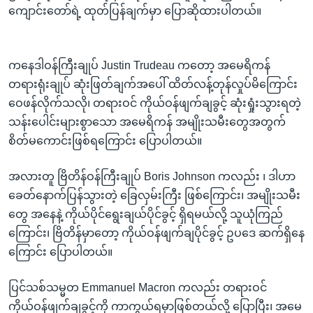
ကျောင်းတော်ရဲ့ ထုတ်ပြန်ချက်မှာ ပြောဆိုထားပါတယ်။
ကနေဒါဝန်ကြီးချုပ် Justin Trudeau ကတော့ အမေရိကန်
တရားရုံးချုပ် ဆုံးဖြတ်ချက်အပေါ် ထိတ်လန့်တုန်လှုပ်မိကြောင်း
ဝေဖန်လိုက်သလို၊ တရားဝင် ကိုယ်ဝန်ဖျက်ချခွင့် ဆုံးရှုံးသွားရတဲ့
သန်းပေါင်းများစွာသော အမေရိကန် အမျိုးသမီးတွေအတွက်
စိတ်မကောင်းဖြစ်ရကြောင်း ပြောပါတယ်။
အလားတူ ဗြိတိန်ဝန်ကြီးချုပ် Boris Johnson ကလည်း ၊ ဒါဟာ
ခေတ်နောက်ပြန်သွားတဲ့ ခြေလှမ်းကြီး ဖြစ်ကြောင်း၊ အမျိုးသမီး
တွေ အနေနဲ့ ကိုယ်ပိုင်ရွေးချယ်ပိုင်ခွင့် ရှိရမယ်လို့ သူယုံကြည်
ကြောင်း၊ ဗြိတိန်မှာတော့ ကိုယ်ဝန်ဖျက်ချပိုင်ခွင့် ဥပဒေ ဆက်ရှိနေ
ကြောင်း ပြောပါတယ်။
ပြင်သစ်သမ္မတ Emmanuel Macron ကလည်း တရားဝင်
ကိုယ်ဝန်ဖျက်ချခွင့်ကို ကာကွယ်ရမှာဖြစ်တယ်လို့ ပြောပြီး၊ အမေ