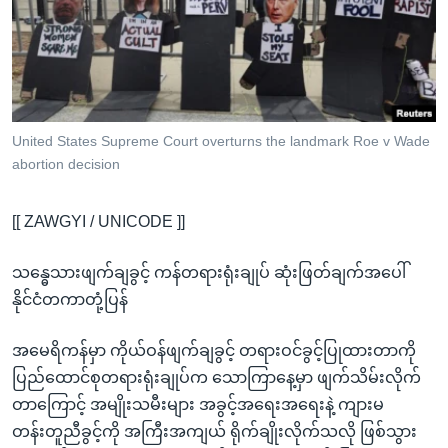
အ
သုတပဒေသာ အင်္ဂလိပ်စာ
ညွန်း
Learning English
စာမျက်နှာ
သို့
ဗွီအိုအေ လူမှုကွန်ယက်များ
ကျော်
ကြည့်
United States Supreme Court overturns the landmark Roe v Wade
abortion decision
ရန်
ဘာသာစကားများ
ရှာဖွေ
[[ ZAWGYI / UNICODE ]]
ရန်
နေရာ
သန္ဓေသားဖျက်ချခွင့် ကန်တရားရုံးချုပ် ဆုံးဖြတ်ချက်အပေါ်
သို့
နိုင်ငံတကာတုံ့ပြန်
ကျော်
ရန်
အမေရိကန်မှာ ကိုယ်ဝန်ဖျက်ချခွင့် တရားဝင်ခွင့်ပြုထားတာကို
ပြည်ထောင်စုတရားရုံးချုပ်က သောကြာနေ့မှာ ဖျက်သိမ်းလိုက်
တာကြောင့် အမျိုးသမီးများ အခွင့်အရေးအရေးနဲ့ ကျားမ
တန်းတူညီခွင့်ကို အကြီးအကျယ် ရိုက်ချိုးလိုက်သလို ဖြစ်သွား