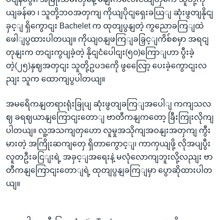
ယျခန်ဓာ ၊ သူတို့ဘဝအတှကျ ကိုယျပိုငျရှေးခယြျ ဆုံးဖွတျနိုငျ
ခှင့ျ ရှိကွောငျး Bachelet က ထုတျပွနျတဲ့ ကွညောခကြျထဲ
ဖေါျပွထားပါတယျ။ ကိုယျဝနျဖကြျခခြှင့ျကိစ်စမှာ အရငျ
တုနျးက တငျးကွပျခဲ့တဲ့ နိုငျငံပေါငျး(၅၀)ကြောျဟာ ပွီးခဲ့
တဲ့(၂၅)နှဈအတှငျး သူတို့ဥပဒကေို ဖွလြေော့ ပေးခဲ့ကွောငျးလ
ညျး သူက ထောကျပွပါတယျ။
အမရေိကနျတရားရုံးခြုပျ ဆုံးဖွတျခကြျအပေါျ ကကျသလ
ဈ ခရဈယာနျကြောငျးတောျ ဗာတီကနျကတော့ ခြီးကြုးလိုကျ
ပါတယျ။ လူ့အသကျတှဟော လူမှုအသိုကျအဝနျးအတှကျ ကွီး
မားတဲ့ အကြိုးဆကျတှေ ရှိတာကွောင့ျ၊ ကာကှယျဖို့ လိုအပျပွီး
လူတဦးခငြျးရဲ့ အခှင့ျအရေးနဲ့ မလုံလောကျဘူးလို့လညျး ဗာ
တီကနျကြောငျးတောျရဲ့ ထုတျပွနျခကြျမှာ ပွောဆိုထားပါတ
ယျ။