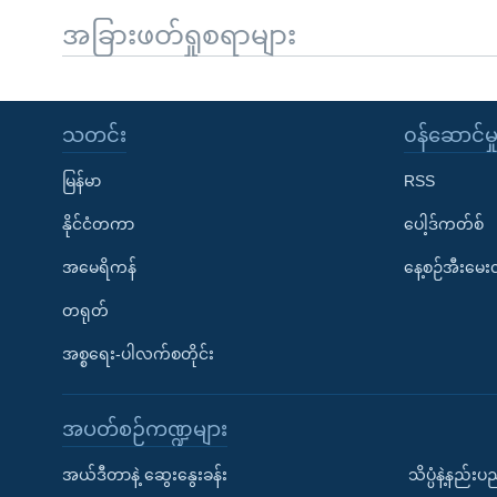
အခြားဖတ်ရှုစရာများ
သတင်း
၀န်ဆောင်မှ
မြန်မာ
RSS
နိုင်ငံတကာ
ပေါ့ဒ်ကတ်စ်
အမေရိကန်
နေ့စဉ်အီးမေ
တရုတ်
အစ္စရေး-ပါလက်စတိုင်း
အပတ်စဉ်ကဏ္ဍများ
အယ်ဒီတာနဲ့ ဆွေးနွေးခန်း
သိပ္ပံနဲ့နည်း