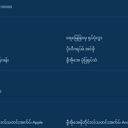
၀-၁၀း၀၀
ရေမြေခြားမှ ရုပ်ပုံလွှာ
ပိုလီဂရပ်ဖ်.အင်ဖို
်းခန်း
ဗွီအိုအေ ပုံပြရုပ်သံ
း
ိုင်းလ်သတင်းအက်ပ်-Apple
ဗွီအိုအေမိုဘိုင်းလ်သတင်းအက်ပ်-An