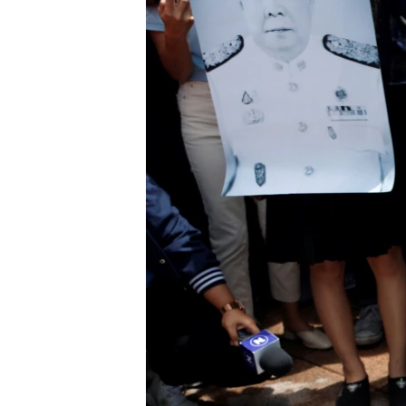
သုတပဒေသာ အင်္ဂလိပ်စာ
အ
ညွန်း
စာမျက်နှာ
သို့
ကျော်
ကြည့်
ရန်
ရှာဖွေ
ရန်
နေရာ
သို့
ကျော်
ရန်