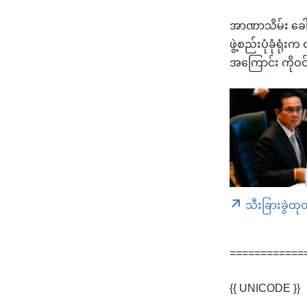
အာဏာသိမ်း ခေါင်
ဖွဲ့စည်းပုံခုံရုံ
အကြောင်း ကိုဝ
သီးခြားခွဲထု
============
{{ UNICODE }}