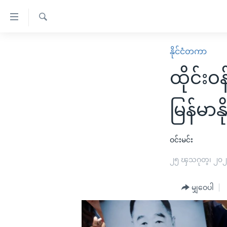
သုံး
ရ
ရှာဖွေ
လွယ်ကူ
မူလစာမျက်နှာ
နိုင်ငံတကာ
ရ
စေ
မြန်မာ
လာ
ထိုင်းဝ
သည့်
ဒ်
ကမ္ဘာ့သတင်းများ
Link
ဗွီဒီယို
နိုင်ငံတကာ
မြန်မာနိ
များ
သတင်းလွတ်လပ်ခွင့်
အမေရိကန်
ပင်မ
ရပ်ဝန်းတခု လမ်းတခု အလွန်
တရုတ်
ဝင်းမင်း
အကြောင်းအရာ
အင်္ဂလိပ်စာလေ့လာမယ်
အစ္စရေး-ပါလက်စတိုင်း
၂၅ ၾသဂုတ္၊ ၂၀
သို့
အပတ်စဉ်ကဏ္ဍများ
အမေရိကန်သုံးအီဒီယံ
ကျော်
မျှဝေပါ
ကြည့်
ရေဒီယိုနှင့်ရုပ်သံ အချက်အလက်များ
မကြေးမုံရဲ့ အင်္ဂလိပ်စာ
ရေဒီယို
ရန်
ရေဒီယို/တီဗွီအစီအစဉ်
ရုပ်ရှင်ထဲက အင်္ဂလိပ်စာ
တီဗွီ
ပင်မ