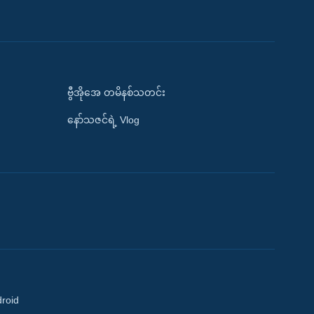
ဗွီအိုအေ တမိနစ်သတင်း
နော်သဇင်ရဲ့ Vlog
droid