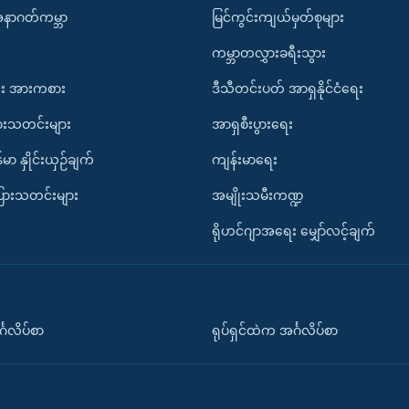
အနာဂတ်ကမ္ဘာ
မြင်ကွင်းကျယ်မှတ်စုများ
ကမ္ဘာတလွှားခရီးသွား
း အားကစား
ဒီသီတင်းပတ် အာရှနိုင်ငံရေး
ားသတင်းများ
အာရှစီးပွားရေး
်မာ နှိုင်းယှဉ်ချက်
ကျန်းမာရေး
ပြားသတင်းများ
အမျိုးသမီးကဏ္ဍ
ရိုဟင်ဂျာအရေး မျှော်လင့်ချက်
်္ဂလိပ်စာ
ရုပ်ရှင်ထဲက အင်္ဂလိပ်စာ