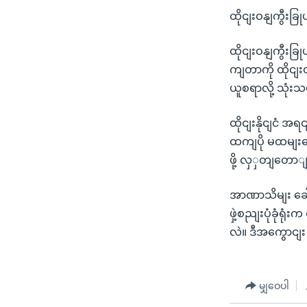
ထိုငျးဝနျကွီးခြု
ထိုငျးဝနျကွီးခြ
ကျတာကို ထိုငျး
ယူစရာလို့ သုံ
ထိုငျးနိုငျငံ အ
ထကျပို မထမျးဆေ
ဖို့ လှှတျတော
အာဏာသိမျး ခေါင
ဖှဲ့စညျးပုံခုံရု
လဲ။ ဒီအကွောငျ
မျှဝေပါ