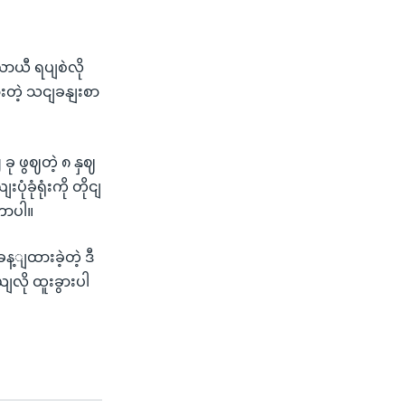
 ယာယီ ရပျစဲလို
းတဲ့ သငျခနျးစာ
ခု ဖွဈတဲ့ ၈ နှဈ
ုံရုံးကို တိုငျ
တာပါ။
့ျထားခဲ့တဲ့ ဒီ
ယျလို ထူးခွားပါ