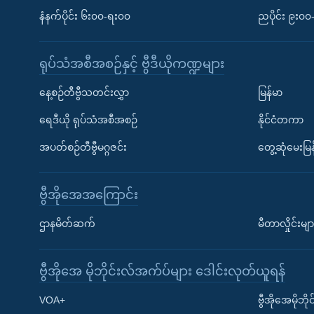
နံနက်ပိုင်း ၆း၀၀-ရး၀၀
ညပိုင်း ၉း၀
ရုပ်သံအစီအစဉ်နှင့် ဗွီဒီယိုကဏ္ဍများ
နေ့စဉ်တီဗွီသတင်းလွှာ
မြန်မာ
ရေဒီယို ရုပ်သံအစီအစဉ်
နိုင်ငံတကာ
အပတ်စဉ်တီဗွီမဂ္ဂဇင်း
တွေ့ဆုံမေးမြန
ဗွီအိုအေအကြောင်း
ဌာနမိတ်ဆက်
မီတာလှိုင်းမျာ
ဗွီအိုအေ မိုဘိုင်းလ်အက်ပ်များ ဒေါင်းလုတ်ယူရန်
Learning English
VOA+
ဗွီအိုအေမိုဘ
ဗွီအိုအေ လူမှုကွန်ယက်များ