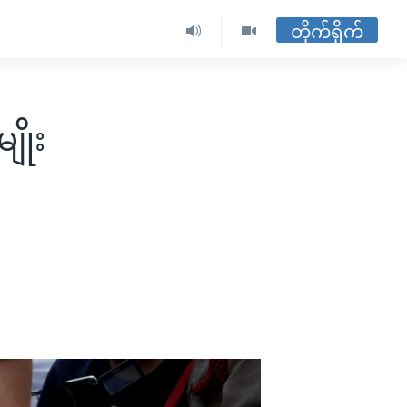
တိုက်ရိုက်
ျိုး