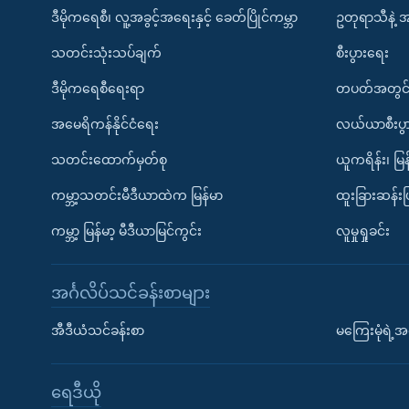
ဒီမိုကရေစီ၊ လူ့အခွင့်အရေးနှင့် ခေတ်ပြိုင်ကမ္ဘာ
ဥတုရာသီနဲ့ 
သတင်းသုံးသပ်ချက်
စီးပွားရေး
ဒီမိုကရေစီရေးရာ
တပတ်အတွင်
အမေရိကန်နိုင်ငံရေး
လယ်ယာစီးပွ
သတင်းထောက်မှတ်စု
ယူကရိန်း၊ မြန
ကမ္ဘာ့သတင်းမီဒီယာထဲက မြန်မာ
ထူးခြားဆန်း
ကမ္ဘာ့ မြန်မာ့ မီဒီယာမြင်ကွင်း
လူမှုရှုခင်း
အင်္ဂလိပ်သင်ခန်းစာများ
အီဒီယံသင်ခန်းစာ
မကြေးမုံရဲ့အင
ရေဒီယို