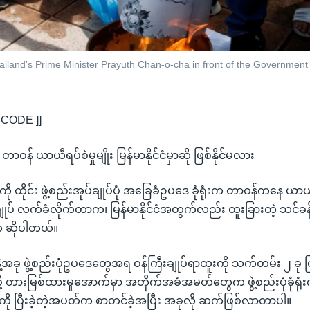
ailand's Prime Minister Prayuth Chan-o-cha in front of the Government
ICODE ]]
် တာဝန် ယာယီရပ်စဲမှုမျိုး မြန်မာနိုင်ငံမှာဆို ဖြစ်နိုင်မလား
ပ်ကို ထိုင်း ဖွဲ့စည်းအုပ်ချုပ်ပုံ အခြေခံဥပဒေ ခုံရုံးက တာဝန်ကနေ ယ
ီးချုပ် လက်ခံလိုက်တာက၊ မြန်မာနိုင်ငံအတွက်လည်း ထူးခြားတဲ့ သင်ခန
 ဆိုပါတယ်။
င်နဲ့အခု ဖွဲ့စည်းပုံဥပဒေတွေအရ ဝန်ကြီးချုပ်ရာထူးကို သက်တမ်း ၂ ခု 
ု့ တားမြစ်ထားမှုအောက်မှာ အတိုက်အခံအမတ်တွေက ဖွဲ့စည်းပုံခုံရုံးကို 
ကို ပြီးခဲ့တဲ့အပတ်က စာတင်ခဲ့အပြီး အခုလို ဆက်ဖြစ်လာတာပါ။