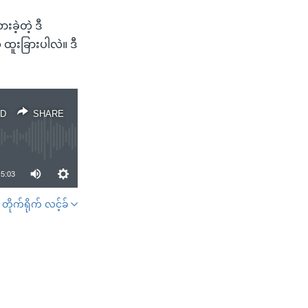
ခဲ့တဲ့ ဒီ
ု ထူးခြားပါလဲ။ ဒီ
D
SHARE
5:03
တိုက်ရိုက် လင့်ခ်
SHARE