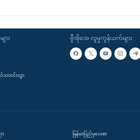
ုများ
ဗွီအိုအေ လူမှုကွန်ယက်များ
းလ်သတင်းလွှာ
ပညာ
မြန်မာပြည်မှပေးစာ