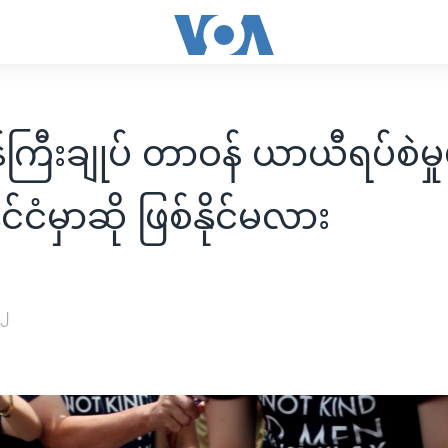
န်ကြီးချုပ် တာဝန် ယာယီရပ်စဲမှုမ
ုင်ငံမှာဆို ဖြစ်နိုင်မလား
၂၂