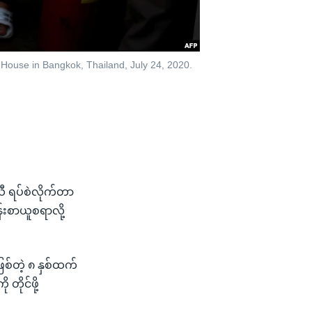
 House in Bangkok, Thailand, July 24, 2020.
ာယီ ရပ်စဲလိုက်တာ
်းစာယူစရာလို့
ဖြစ်တဲ့ ၈ နှစ်ထက်
တိုင်ဖို့