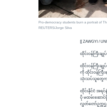
Pro-democracy students burn a portrait of Th
REUTERS/Jorge Silva
[[ ZAWGYI / UN
ထိုင်းဝန်ကြီးချုပ
ထိုင်းဝန်ကြီးချု
ကို ထိုင်းဝန်ကြ
သုံးသပ်သူတွေက
ထိုင်းနိုင်ငံ အရ
ပို မထမ်းဆောင်ဖိ
လွှတ်တော်ဥက္ကဌ