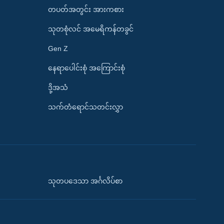
တပတ်အတွင်း အားကစား
သုတစုံလင် အမေရိကန်တခွင်
Gen Z
နေရာပေါင်းစုံ အကြောင်းစုံ
ဒို့အသံ
သက်တံရောင်သတင်းလွှာ
သုတပဒေသာ အင်္ဂလိပ်စာ