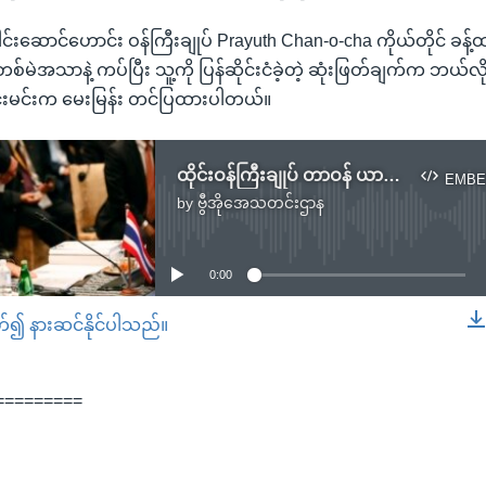
းဆောင်ဟောင်း ဝန်ကြီးချုပ် Prayuth Chan-o-cha ကိုယ်တိုင် ခန့်ထား
းက တစ်မဲအသာနဲ့ ကပ်ပြီး သူ့ကို ပြန်ဆိုင်းငံခဲ့တဲ့ ဆုံးဖြတ်ချက်က ဘယ်လိ
င်းမင်းက မေးမြန်း တင်ပြထားပါတယ်။
ထိုင်းဝန်ကြီးချုပ် တာဝန် ယာယီရပ်စဲမှုမျိုး မြန်မာနိုင်ငံမှာဆို ဖြစ်နိုင်မလား
EMBE
by
ဗွီအိုအေသတင်းဌာန
No media source currently available
0:00
တ်၍ နားဆင်နိုင်ပါသည်။
EMBED
=========