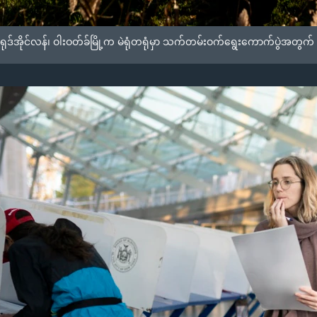
်အိုင်လန်၊ ဝါးဝတ်ခ်မြို့က မဲရုံတရုံမှာ သက်တမ်းဝက်ရွေးကောက်ပွဲအတွက် မဲ