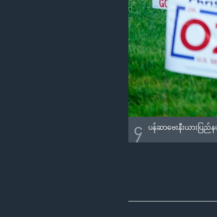
၄
ပန်ဆာဗေးနီးယားပြည်နယ် ရ