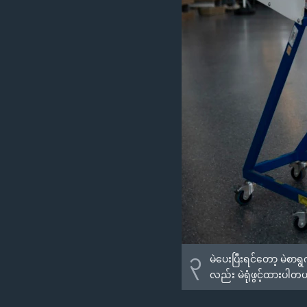
၃
မဲပေးပြီးရင်တော့ မဲစ
လည်း မဲရုံဖွင့်ထားပါတ