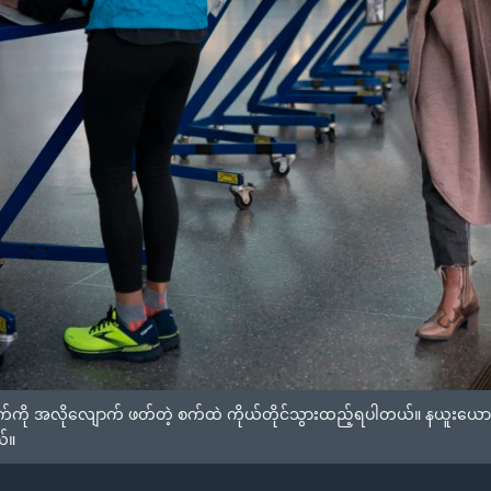
ာရွက်ကို အလိုလျောက် ဖတ်တဲ့ စက်ထဲ ကိုယ်တိုင်သွားထည့်ရပါတယ်။ နယူးယော
ယ်။