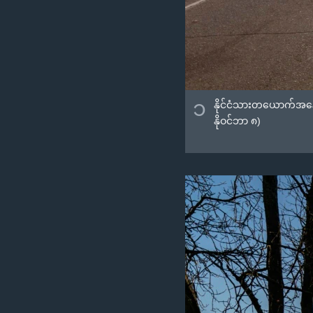
၁
နိုင်ငံသားတယောက်အနေနဲ
နိုဝင်ဘာ ၈)