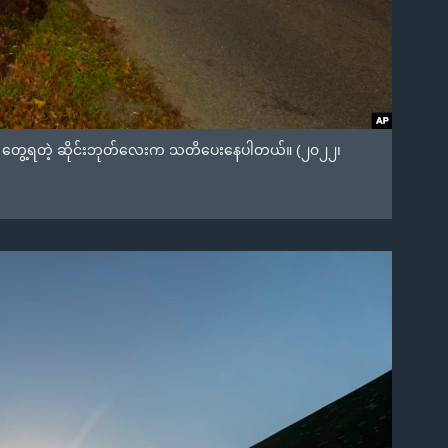
ို့မှာ တွေ့ရတဲ့ ဆိုင်းဘုတ်လေးက သတိပေးနေပါတယ်။ (၂၀၂၂၊