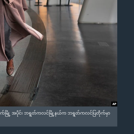
က်မြို့ အပိုင်၊ ဘရွတ်ကလင်မြို့နယ်က ဘရွတ်ကလင်ပြတိုက်မှာ