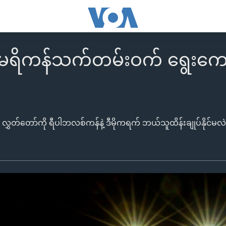
ရိကန်သက်တမ်းဝက် ရွေးကောက်