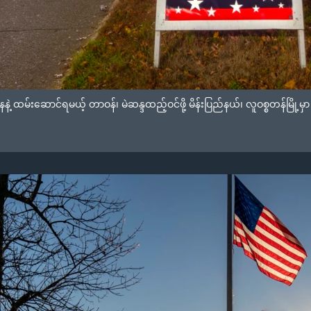
့ ထမ်းဆောင်ရမယ့် တာဝန်၊ မဲဆန္ဒထည့်ဝင်ဖို့ မိန်းပြည်နယ်၊ လူဝစ္စတန်မြ