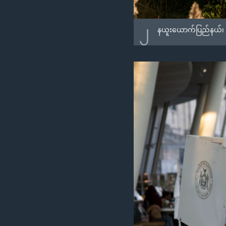
၂
နယူးယောက်ပြည်နယ်၊ ရုဒ