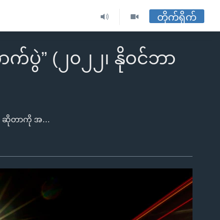
တိုက်ရိုက်
ပွဲ” (၂၀၂၂၊ နိုဝင်ဘာ
အမေရိကန်ပြည်ထောင်စုမှာ လွှတ်တော်ကို ရီပါဘလစ်ကန်နဲ့ ဒီမိုကရက် ဘယ်သူထိန်းချုပ်နိုင်မလဲ ဆိုတာကို အဆုံးအဖြတ်ပေး၊ သမ္မတ ဂျိုးဘိုင်ဒန် ၄ နှစ်သက်တမ်းရဲ့ နောက်ပိုင်း တဝက်၊ ၂ နှစ် အုပ်ချုပ်မှုကာလအတွင်း အမေရိကန်နိုင်ငံရေးမှာ အခြေအတင်ဆွေးနွေးမှုတွေ ဘယ်လိုရှိလာမလဲဆိုတာ ဖော်ညွှန်းမယ့် သက်တမ်းဝက်ရွေးကောက်ပွဲတွေအတွက် သန်းပေါင်းများစွာသော အမေရိကန်ပြည်သူတွေ ၂၀၂၂၊ နိုဝင်ဘာလ ၈ ရက်နေ့က ဆန္ဒမဲ ပေးနေကြပါတယ်။