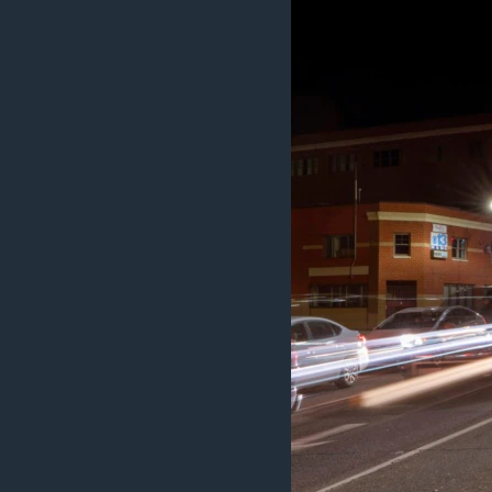
သုတပဒေသာ အင်္ဂလိပ်စာ
အ
ညွန်း
စာမျက်နှာ
သို့
ကျော်
ကြည့်
ရန်
ရှာဖွေ
ရန်
နေရာ
သို့
ကျော်
ရန်