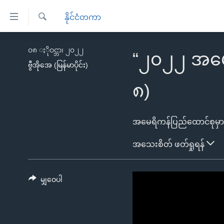
သုံး
နိုင်ငံတကာ
ရ
ရှာဖွေ
လွယ်ကူ
မူလစာမျက်နှာ
၀၈ ႏိုဝင္ဘာ၊ ၂၀၂၂
ရ
“၂၀၂၂ အမေ
စေ
မြန်မာ
လာ
ဗွီအိုအေ (မြန်မာပိုင်း)
သည့်
ဒ်
ကမ္ဘာ့သတင်းများ
၈)
Link
ဗွီဒီယို
နိုင်ငံတကာ
များ
သတင်းလွတ်လပ်ခွင့်
အမေရိကန်
ပင်မ
ရပ်ဝန်းတခု လမ်းတခု အလွန်
တရုတ်
အသေးစိတ် ဖတ်ရှုရန်
အကြောင်းအရာ
အင်္ဂလိပ်စာလေ့လာမယ်
အစ္စရေး-ပါလက်စတိုင်း
သို့
အပတ်စဉ်ကဏ္ဍများ
အမေရိကန်သုံးအီဒီယံ
ကျော်
မျှဝေပါ
ကြည့်
ရေဒီယိုနှင့်ရုပ်သံ အချက်အလက်များ
မကြေးမုံရဲ့ အင်္ဂလိပ်စာ
ရေဒီယို
ရန်
ရေဒီယို/တီဗွီအစီအစဉ်
ရုပ်ရှင်ထဲက အင်္ဂလိပ်စာ
တီဗွီ
ပင်မ