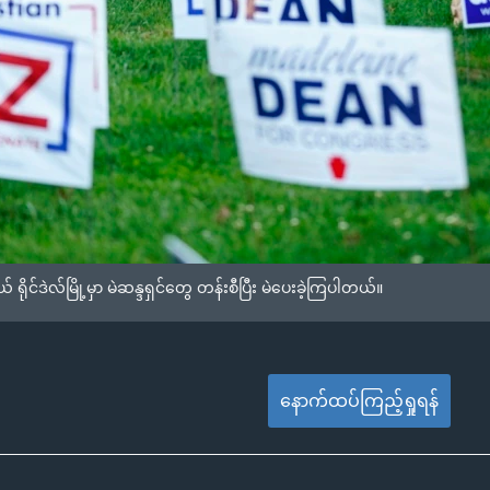
ိုင်ဒဲလ်မြို့မှာ မဲဆန္ဒရှင်တွေ တန်းစီပြီး မဲပေးခဲ့ကြပါတယ်။
နောက်ထပ်ကြည့်ရှုရန်