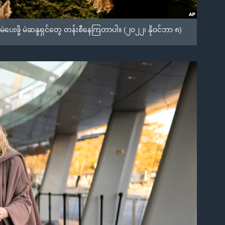
ပေးဖို့ မဲဆန္ဒရှင်တွေ တန်းစီနေကြတာပါ။ (၂၀၂၂၊ နိုဝင်ဘာ ၈)