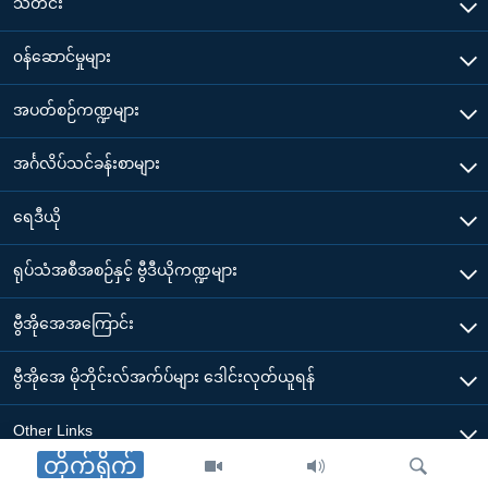
သတင်း
၀န်ဆောင်မှုများ
အပတ်စဉ်ကဏ္ဍများ
အင်္ဂလိပ်သင်ခန်းစာများ
ရေဒီယို
ရုပ်သံအစီအစဉ်နှင့် ဗွီဒီယိုကဏ္ဍများ
ဗွီအိုအေအကြောင်း
ဗွီအိုအေ မိုဘိုင်းလ်အက်ပ်များ ဒေါင်းလုတ်ယူရန်
Other Links
တိုက်ရိုက်