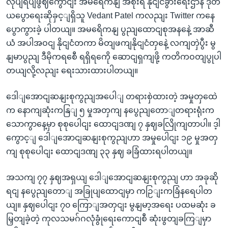
လုပျရပျဖွဈကွောငျး အမရေိကနျ အစိုးရ နိုငျငံခွားရေးဌာန ဒုတိ
ယပွောရေးဆိုခှင့ျရှိသူ Vedant Patel ကလညျး Twitter ကနေ
ပွောကွားခဲ့ ပါတယျ။ အမရေိကနျ ပွညျထောငျစုအနနေဲ့ အာဆီ
ယံ အပါအဝငျ နိုငျငံတကာ မိတျဖကျနိုငျငံတှနေဲ့ လကျတှဲပွီး မွ
နျမာပွညျ ဒီမိုကရစေီ ရရှိရကေို ဆောငျရှကျဖို့ ကတိကဝတျပွုပါ
တယျလို့လညျး ရေးသားထားပါတယျ။
ဒေါျအောငျဆနျးစုကွညျအပေါျ တရားစှဲထားတဲ့ အမှုတှထေဲ
က နောကျဆုံးကနြျ ၅ မှုအတှကျ နပွေညျတောျတရားရုံးက
သောကွာနေ့မှာ စုစုပေါငျး ထောငျဒဏျ ၇ နှဈခလြိုကျတာပါ။ ဒ့ါ
ကွောင့ျ ဒေါျအောငျဆနျးစုကွညျဟာ အမှုပေါငျး ၁၉ မှုအတှ
ကျ စုစုပေါငျး ထောငျဒဏျ ၃၃ နှဈ ခခြံထားရပါတယျ။
အသကျ ၇၇ နှဈအရှယျ ဒေါျအောငျဆနျးစုကွညျ ဟာ အခုဆို
ရငျ နပွေညျတောျ အခြုပျထောငျမှာ ကဉြျးကခြံနရေပါတ
ယျ။ နှဈပေါငျး ၇၀ ကြောျအတှငျး မွနျမာ့အရေး ပထမဆုံး ခ
မြှတျခဲ့တဲ့ ကုလသမဂ်ဂလုံခွုံရေးကောငျစီ ဆုံးဖွတျခကြျမှာ