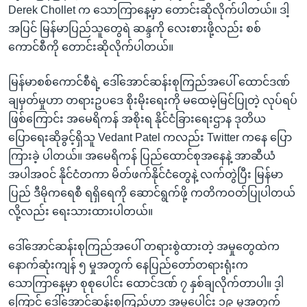
Derek Chollet က သောကြာနေ့မှာ တောင်းဆိုလိုက်ပါတယ်။ ဒါ့
အပြင် မြန်မာပြည်သူတွေရဲ ဆန္ဒကို လေးစားဖို့လည်း စစ်
ကောင်စီကို တောင်းဆိုလိုက်ပါတယ်။
မြန်မာစစ်ကောင်စီရဲ့ ဒေါ်အောင်ဆန်းစုကြည်အပေါ် ထောင်ဒဏ်
ချမှတ်မှုဟာ တရားဥပဒေ စိုးမိုးရေးကို မထေမဲ့မြင်ပြုတဲ့ လုပ်ရပ်
ဖြစ်ကြောင်း အမေရိကန် အစိုးရ နိုင်ငံခြားရေးဌာန ဒုတိယ
ပြောရေးဆိုခွင့်ရှိသူ Vedant Patel ကလည်း Twitter ကနေ ပြော
ကြားခဲ့ ပါတယ်။ အမေရိကန် ပြည်ထောင်စုအနေနဲ့ အာဆီယံ
အပါအဝင် နိုင်ငံတကာ မိတ်ဖက်နိုင်ငံတွေနဲ့ လက်တွဲပြီး မြန်မာ
ပြည် ဒီမိုကရေစီ ရရှိရေကို ဆောင်ရွက်ဖို့ ကတိကဝတ်ပြုပါတယ်
လို့လည်း ရေးသားထားပါတယ်။
ဒေါ်အောင်ဆန်းစုကြည်အပေါ် တရားစွဲထားတဲ့ အမှုတွေထဲက
နောက်ဆုံးကျန် ၅ မှုအတွက် နေပြည်တော်တရားရုံးက
သောကြာနေ့မှာ စုစုပေါင်း ထောင်ဒဏ် ၇ နှစ်ချလိုက်တာပါ။ ဒ့ါ
ကြောင့် ဒေါ်အောင်ဆန်းစုကြည်ဟာ အမှုပေါင်း ၁၉ မှုအတွက်