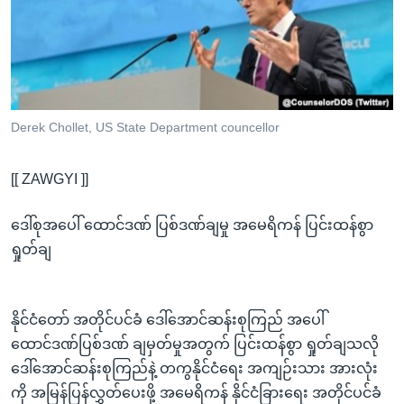
အ
သုတပဒေသာ အင်္ဂလိပ်စာ
ညွန်း
Learning English
စာမျက်နှာ
သို့
ဗွီအိုအေ လူမှုကွန်ယက်များ
ကျော်
ကြည့်
Derek Chollet, US State Department councellor
ရန်
ဘာသာစကားများ
ရှာဖွေ
[[ ZAWGYI ]]
ရန်
နေရာ
ဒေါ်စုအပေါ် ထောင်ဒဏ် ပြစ်ဒဏ်ချမှု အမေရိကန် ပြင်းထန်စွာ
သို့
ရှုတ်ချ
ကျော်
ရန်
နိုင်ငံတော် အတိုင်ပင်ခံ ဒေါ်အောင်ဆန်းစုကြည် အပေါ်
ထောင်ဒဏ်ပြစ်ဒဏ် ချမှတ်မှုအတွက် ပြင်းထန်စွာ ရှုတ်ချသလို
ဒေါ်အောင်ဆန်းစုကြည်နဲ့ တကွနိုင်ငံရေး အကျဉ်းသား အားလုံး
ကို အမြန်ပြန်လွှတ်ပေးဖို့ အမေရိကန် နိုင်ငံခြားရေး အတိုင်ပင်ခံ