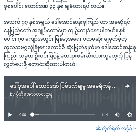
စုစုပေါင်း ထောင်ဒဏ် ၃၃ နှစ် ချခံထားရပါတယ်။
အသက် ၇၇ နှစ်အရွယ် ဒေါ်အောင်ဆန်းစုကြည် ဟာ အခုဆိုရင်
နေပြည်တော် အချုပ်ထောင်မှာ ကျဉ်းကျခံနေရပါတယ်။ နှစ်
ပေါင်း ၇၀ ကျော်အတွင်း မြန်မာ့အရေး ပထမဆုံး ချမှတ်ခဲ့တဲ့
ကုလသမဂ္ဂလုံခြုံရေးကောင်စီ ဆုံးဖြတ်ချက်မှာ ဒေါ်အောင်ဆန်းစု
ကြည်၊ သမ္မတ ဦးဝင်းမြင့်နဲ့ မတရားဖမ်းဆီးထားသူတွေကို ပြန်
လွှတ်ပေးဖို့ တောင်းဆိုထားပါတယ်။
ဒေါ်စုအပေါ် ထောင်ဒဏ် ပြစ်ဒဏ်ချမှု အမေရိကန် ပြင်းထန်စွာ ရှုတ်ချ
by
ဗွီအိုအေသတင်းဌာန
No media source currently available
0:00
1:14
တိုက်ရိုက် လင့်ခ်