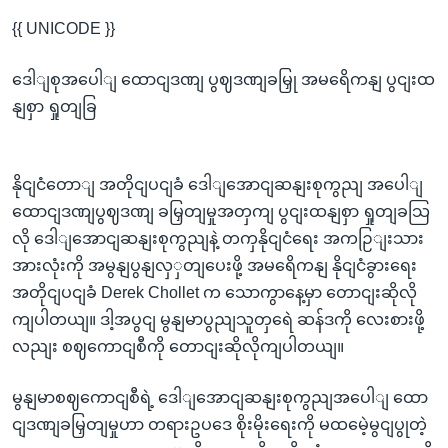
{{ UNICODE }}
ဒေါျစုအပေါျ ထောငျဒဏျ ပွဈဒဏျခမြှု အမရေိကနျ ပွငျးထ
နျစှာ ရှုတျခြ
နိုငျငံတောျ အတိုငျပငျခံ ဒေါျအောငျဆနျးစုကွညျ အပေါျ
ထောငျဒဏျပွဈဒဏျ ခမြှတျမှုအတှကျ ပွငျးထနျစှာ ရှုတျခသြ
လို ဒေါျအောငျဆနျးစုကွညျနဲ့ တကှနိုငျငံရေး အကဉြျးသား
အားလုံးကို အမွနျပွနျလှှတျပေးဖို့ အမရေိကနျ နိုငျငံခွားရေး
အတိုငျပငျခံ Derek Chollet က သောကွာနေ့မှာ တောငျးဆိုလို
ကျပါတယျ။ ဒါ့အပွငျ မွနျမာပွညျသူတှရေဲ ဆန်ဒကို လေးစားဖို့
လညျး စဈကောငျစီကို တောငျးဆိုလိုကျပါတယျ။
မွနျမာစဈကောငျစီရဲ့ ဒေါျအောငျဆနျးစုကွညျအပေါျ ထော
ငျဒဏျခမြှတျမှုဟာ တရားဥပဒေ စိုးမိုးရေးကို မထမေဲ့မွငျပွုတဲ့