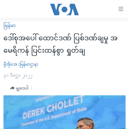
သုံး
ရ
လွယ်ကူ
မြန်မာ
မူလစာမျက်နှာ
စေ
ဒေါ်စုအပေါ် ထောင်ဒဏ် ပြစ်ဒဏ်ချမှု အ
မြန်မာ
သည့်
မေရိကန် ပြင်းထန်စွာ ရှုတ်ချ
ကမ္ဘာ့သတင်းများ
Link
ဗွီဒီယို
နိုင်ငံတကာ
ဗွီအိုအေ (မြန်မာဌာန)
များ
သတင်းလွတ်လပ်ခွင့်
အမေရိကန်
၃၁ ဒီဇင္ဘာ၊ ၂၀၂၂
ပင်မ
ရပ်ဝန်းတခု လမ်းတခု အလွန်
တရုတ်
အကြောင်းအရာ
မျှဝေပါ
သို့
အင်္ဂလိပ်စာလေ့လာမယ်
အစ္စရေး-ပါလက်စတိုင်း
ကျော်
အပတ်စဉ်ကဏ္ဍများ
အမေရိကန်သုံးအီဒီယံ
ကြည့်
ရေဒီယိုနှင့်ရုပ်သံ အချက်အလက်များ
မကြေးမုံရဲ့ အင်္ဂလိပ်စာ
ရေဒီယို
ရန်
ပင်မ
ရေဒီယို/တီဗွီအစီအစဉ်
ရုပ်ရှင်ထဲက အင်္ဂလိပ်စာ
တီဗွီ