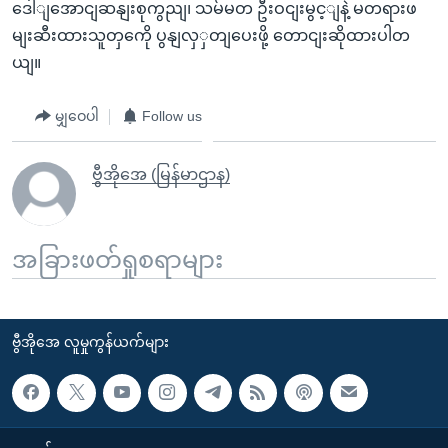
ဒေါျအောငျဆနျးစုကွညျ၊ သမ်မတ ဦးဝငျးမွင့ျနဲ့ မတရားဖ
မျးဆီးထားသူတှကေို ပွနျလှှတျပေးဖို့ တောငျးဆိုထားပါတ
ယျ။
မျှဝေပါ
Follow us
ဗွီအိုအေ (မြန်မာဌာန)
အခြားဖတ်ရှုစရာများ
ဗွီအိုအေ လူမှုကွန်ယက်များ