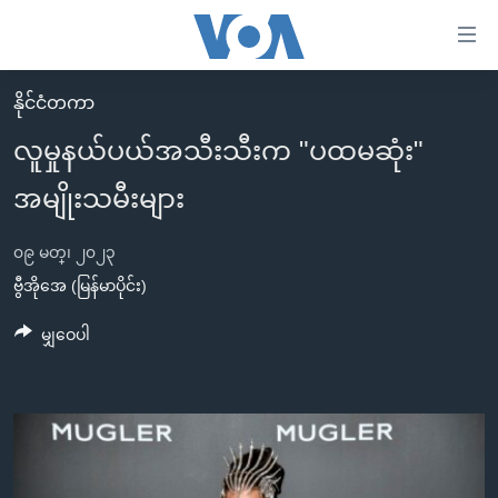
သုံး
ရ
လွယ်ကူ
နိုင်ငံတကာ
မူလစာမျက်နှာ
စေ
လူမှုနယ်ပယ်အသီးသီးက "ပထမဆုံး"
မြန်မာ
သည့်
အမျိုးသမီးများ
ကမ္ဘာ့သတင်းများ
Link
ဗွီဒီယို
နိုင်ငံတကာ
များ
၀၉ မတ္၊ ၂၀၂၃
သတင်းလွတ်လပ်ခွင့်
အမေရိကန်
ဗွီအိုအေ (မြန်မာပိုင်း)
ပင်မ
ရပ်ဝန်းတခု လမ်းတခု အလွန်
တရုတ်
အကြောင်းအရာ
မျှဝေပါ
သို့
အင်္ဂလိပ်စာလေ့လာမယ်
အစ္စရေး-ပါလက်စတိုင်း
ကျော်
အပတ်စဉ်ကဏ္ဍများ
အမေရိကန်သုံးအီဒီယံ
ကြည့်
ရေဒီယိုနှင့်ရုပ်သံ အချက်အလက်များ
မကြေးမုံရဲ့ အင်္ဂလိပ်စာ
ရေဒီယို
ရန်
ပင်မ
ရေဒီယို/တီဗွီအစီအစဉ်
ရုပ်ရှင်ထဲက အင်္ဂလိပ်စာ
တီဗွီ