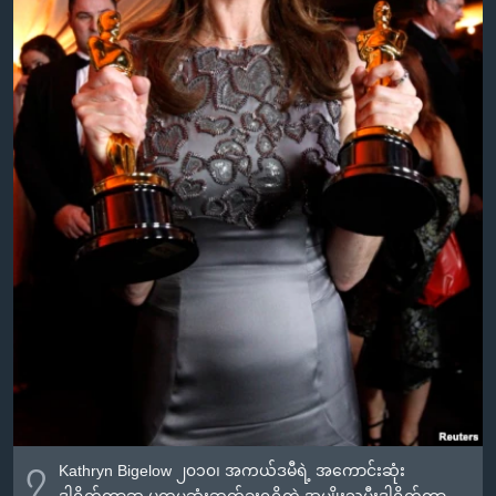
၇
Kathryn Bigelow ၂၀၁၀၊ အကယ်ဒမီရဲ့ အကောင်းဆုံး
ဒါရိုက်တာဆု ပထမဆုံးဆွတ်ခူးရရှိတဲ့ အမျိုးသမီးဒါရိုက်တာ