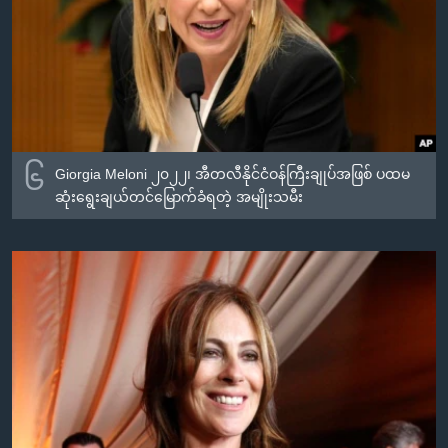
၆
Giorgia Meloni ၂၀၂၂၊ အီတလီနိုင်ငံဝန်ကြီးချုပ်အဖြစ် ပထမ
ဆုံးရွေးချယ်တင်မြောက်ခံရတဲ့ အမျိုးသမီး