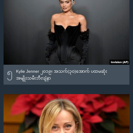
အ
သုတပဒေသာ အင်္ဂလိပ်စာ
ညွန်း
Learning English
စာမျက်နှာ
သို့
ဗွီအိုအေ လူမှုကွန်ယက်များ
ကျော်
ကြည့်
ရန်
ဘာသာစကားများ
ရှာဖွေ
ရန်
၅
Kylie Jenner ၂၀၁၉၊ အသက်(၃၀)အောက် ပထမဆုံး
နေရာ
အမျိုးသမီးဘီလျံနာ
သို့
ကျော်
ရန်