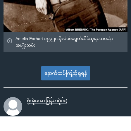
၈
Amelia Earhart ၁၉၃၂၊ အိုလံပစ်ရွှေတံဆိပ်ဆုရပထမဆုံး
အမျိုးသမီး
နောက်ထပ်ကြည့်ရှုရန်
ဗွီအိုအေ (မြန်မာပိုင်း)