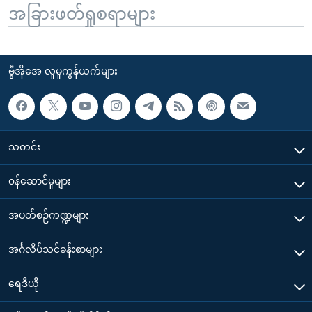
အခြားဖတ်ရှုစရာများ
ဗွီအိုအေ လူမှုကွန်ယက်များ
သတင်း
၀န်ဆောင်မှုများ
အပတ်စဉ်ကဏ္ဍများ
အင်္ဂလိပ်သင်ခန်းစာများ
ရေဒီယို