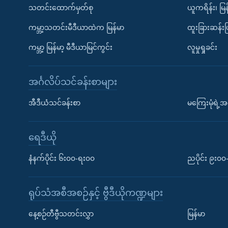
သတင်းထောက်မှတ်စု
ယူကရိန်း၊ မြန
ကမ္ဘာ့သတင်းမီဒီယာထဲက မြန်မာ
ထူးခြားဆန်း
ကမ္ဘာ့ မြန်မာ့ မီဒီယာမြင်ကွင်း
လူမှုရှုခင်း
အင်္ဂလိပ်သင်ခန်းစာများ
အီဒီယံသင်ခန်းစာ
မကြေးမုံရဲ့အင
ရေဒီယို
နံနက်ပိုင်း ၆း၀၀-ရး၀၀
ညပိုင်း ၉း၀
ရုပ်သံအစီအစဉ်နှင့် ဗွီဒီယိုကဏ္ဍများ
နေ့စဉ်တီဗွီသတင်းလွှာ
မြန်မာ