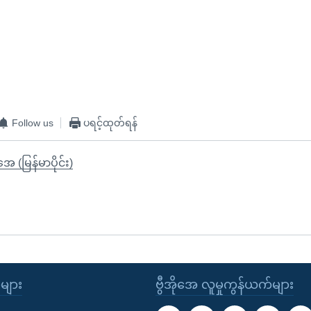
Follow us
ပရင့်ထုတ်ရန်
ုအေ (မြန်မာပိုင်း)
ုများ
ဗွီအိုအေ လူမှုကွန်ယက်များ