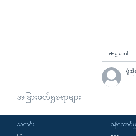
မျှဝေပါ
ဗွီအိ
အခြားဖတ်ရှုစရာများ
သတင်း
၀န်ဆောင်မှ