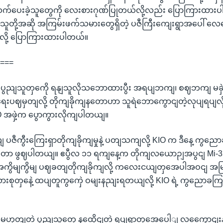
က်ပေးခဲ့သူတွေကို လေးစားဂုဏ်ပြုတယ်လို့လည်း ပြောကြားထားပ
ူတို့အဆို အကြမ်းဖက်သမားတွေရှိတဲ့ ပဇီကြီးကျေးရွာအပေါ် လေကြ
ယ်လို့ ပြောကြားထားပါတယ်။
====
ပွညျသူတှကေို ရနျသူလိုသဘောထားပွီး အရပျဘကျ၊ စဈဘကျ မခှဲ
 စဈရေးပဈမှတျလို့ တိုကျခိုကျနတောဟာ သူရဲဘောကွောငျတဲ့လုပျရပျ
O အဖှဲ့က ပွောကွားလိုကျပါတယျ။
ျ ပဇီကွီးကြေးရှာတိုကျခိုကျမှုနဲ့ ပတျသကျလို့ KIO က ဒီနေ့ ကွ
ိုကျတာ ဖွဈပါတယျ။ ဧပွီလ ၁၁ ရကျနေ့က တိုကျလယောဉျအပွငျ Mi-35
ကွိမျကွိမျ ပဈခတျတိုကျခိုကျလို့ ကလေးငယျတှအေပါအဝငျ အမြ
သားစုတှနေဲ့ ထပျတူကွကှေဲ ဝမျးနညျးရတယျလို့ KIO ရဲ့ ကွညောခက
ုတျတဲ့ ပွညျသူတှေ နထေိုငျတဲ့ ရပျရှာတှအေပေါျ လကွေောငျးနဲ့ ဗု