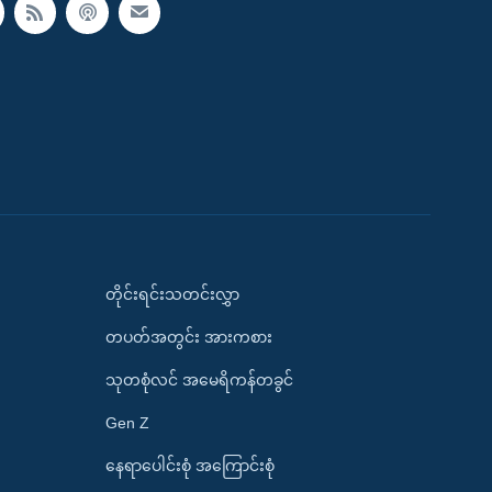
တိုင်းရင်းသတင်းလွှာ
တပတ်အတွင်း အားကစား
သုတစုံလင် အမေရိကန်တခွင်
Gen Z
နေရာပေါင်းစုံ အကြောင်းစုံ