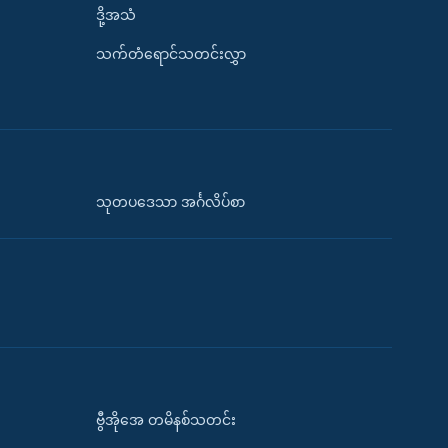
ဒို့အသံ
သက်တံရောင်သတင်းလွှာ
သုတပဒေသာ အင်္ဂလိပ်စာ
ဗွီအိုအေ တမိနစ်သတင်း