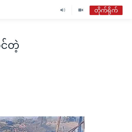
တိုက်ရိုက်
ဗွီအိုအေ မြန်မာညချမ်း
တိုက်ရိုက်ထုတ်လွှင့်မှု
င်တဲ့
အစီအစဉ်များ
ဗွီအိုအေ မြန်မာညချမ်း
ရေဒီယိုတိုက်ရိုက်နားဆင်ရန်