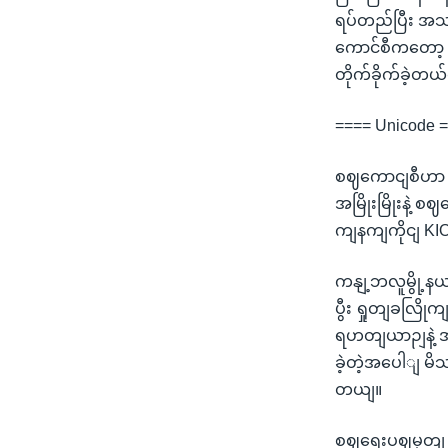
ရပ်တည်ပြီး အသ
ကောင်စီကတော့ သ
တိုက်ခိုက်ခဲ့တ
==== Unicode 
စဈကောငျစီဟာ 
အမြိုးမြိုးနဲ့
ကျနကျကိုငျ KI
ကနျ့ဘလူမွို့နယ
ပွီး ရှုတျခလြ
ရဟတျယာဉျနဲ့ အ
ခဲ့တဲ့အပေါျ မိ
တယျ။
စဈရေးပဈမှတျ မဟ