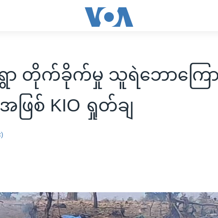
ရွာ တိုက်ခိုက်မှု သူရဲဘောကြော
်အဖြစ် KIO ရှုတ်ချ
း)