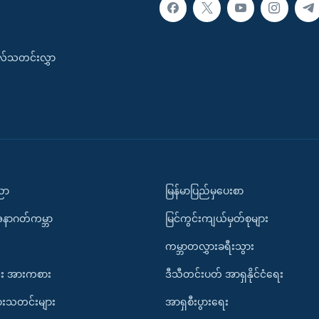
းလ်သတင်းလွှာ
ပညာ
မြန်မာပြည်မှပေးစာ
အနာဂတ်ကမ္ဘာ
မြင်ကွင်းကျယ်မှတ်စုများ
ကမ္ဘာတလွှားခရီးသွား
း အားကစား
ဒီသီတင်းပတ် အာရှနိုင်ငံရေး
ားသတင်းများ
အာရှစီးပွားရေး