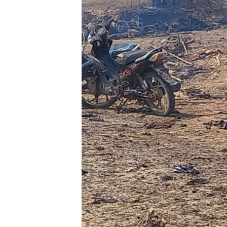
သုတပဒေသာ အင်္ဂလိပ်စာ
အ
ညွန်း
စာမျက်နှာ
သို့
ကျော်
ကြည့်
ရန်
ရှာဖွေ
ရန်
နေရာ
သို့
ကျော်
ရန်