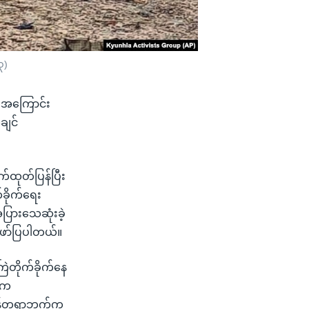
၃)
 အကြောင်း
ချင်
က်ထုတ်ပြန်ပြီး
ခိုက်ရေး
ြားသေဆုံးခဲ့
ဖော်ပြပါတယ်။
ြဲတိုက်ခိုက်နေ
O က
အမှန်တရာဘက်က