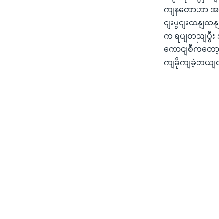
ကျနတောဟာ အလှန
ငျးပွငျးထနျထ
က ရပျတညျပွီး
ကောငျစီကတော့ သ
ကျခိုကျခဲ့တယျလ