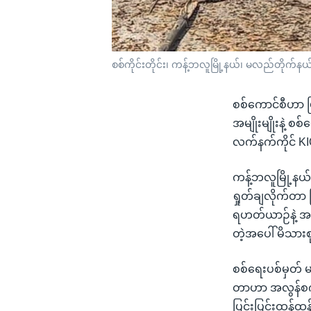
စစ်ကိုင်းတိုင်း၊ ကန့်ဘလူမြို့နယ်၊ မလည်တိုက်နယ
စစ်ကောင်စီဟာ 
အမျိုးမျိုးနဲ့ 
လက်နက်ကိုင် KI
ကန့်ဘလူမြို့နယ်
ရှုတ်ချလိုက်တာ
ရဟတ်ယာဉ်နဲ့ အက
တဲ့အပေါ် မိသား
စစ်ရေးပစ်မှတ် မ
တာဟာ အလွန်စက်ဆ
ပြင်းပြင်းထန်