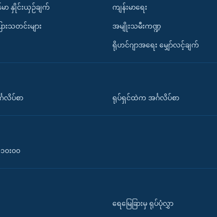
်မာ နှိုင်းယှဉ်ချက်
ကျန်းမာရေး
ပြားသတင်းများ
အမျိုးသမီးကဏ္ဍ
ရိုဟင်ဂျာအရေး မျှော်လင့်ချက်
်္ဂလိပ်စာ
ရုပ်ရှင်ထဲက အင်္ဂလိပ်စာ
၀-၁၀း၀၀
ရေမြေခြားမှ ရုပ်ပုံလွှာ