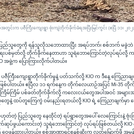
်အတွင်းက ပဇီကြီးကျေးရွာ ဗုံးကျဲတိုက်ခိုက်ခံရအပြီးမြင်ကွင်း (ဧပြီ ၁၁၊ ၂၀၂
ပြည်သူတွေကို ရန်သူလိုသဘောထားပြီး အရပ်ဘက်၊ စစ်ဘက် မခွဲဘဲ
စစ်ရေးပစ်မှတ်လို့ တိုက်ခိုက်နေတာဟာ သူရဲဘောကြောင်တဲ့လုပ်ရပ်လို့ က
O အဖွဲ့က ပြောကြားလိုက်ပါတယ်။
 ပဇီကြီးကျေးရွာတိုက်ခိုက်မှုနဲ့ ပတ်သက်လို့ KIO က ဒီနေ့ ကြေညာချ
 ဖြစ်ပါတယ်။ ဧပြီလ ၁၁ ရက်နေ့က တိုက်လေယာဉ်အပြင် Mi-35 တိုက်
ြိမ်ကြိမ် ပစ်ခတ်တိုက်ခိုက်လို့ ကလေးငယ်တွေအပါအဝင် အများအပ
စုတွေနဲ့ ထပ်တူကြေကွဲ ဝမ်းနည်းရတယ်လို့ KIO ရဲ့ ကြေညာချက်မှာ 
ဟုတ်တဲ့ ပြည်သူတွေ နေထိုင်တဲ့ ရပ်ရွာတွေအပေါ် လေကြောင်းနဲ့ ဗုံးက
ုပ်ဖွယ်ကောင်းတဲ့ သူရဲဘောကြောင်တဲ့ လုပ်ရပ်ဖြစ်တယ်လို့ KI
ထန် ဝေဖန်ထားပါတယ်။ စစ်အာဏာရှင်စနစ်ဆိုးက လွတ်မြောက်ဖို့ 