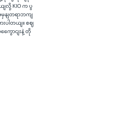
လို့ KIO က ပွ
 အမှနျတရာဘကျ
းထားပါတယျ။ စဈ
ေောငျးနဲ့ တို