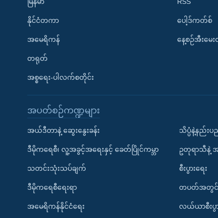
မြန်မာ
RSS
နိုင်ငံတကာ
ပေါ့ဒ်ကတ်စ်
အမေရိကန်
နေ့စဉ်အီးမေ
တရုတ်
အစ္စရေး-ပါလက်စတိုင်း
အပတ်စဉ်ကဏ္ဍများ
အယ်ဒီတာနဲ့ ဆွေးနွေးခန်း
သိပ္ပံနဲ့နည်း
ဒီမိုကရေစီ၊ လူ့အခွင့်အရေးနှင့် ခေတ်ပြိုင်ကမ္ဘာ
ဥတုရာသီနဲ့ 
သတင်းသုံးသပ်ချက်
စီးပွားရေး
ဒီမိုကရေစီရေးရာ
တပတ်အတွင်
အမေရိကန်နိုင်ငံရေး
လယ်ယာစီးပွ