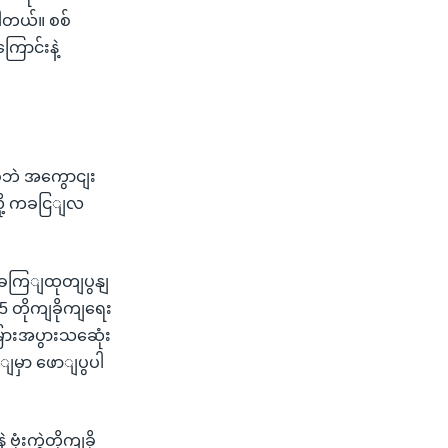
ါတယ်။ စစ်
ောင်းနဲ့
ဘဲ အကွောငျး
လို့ ကခငြျလ
ညောခကြျထုတျပွနျ
 တိုကျခိုကျရေး
ားအပွားသဆေုံး
ြျမှာ ဖောျပွပါ
ံးကွဲတိုကျခို