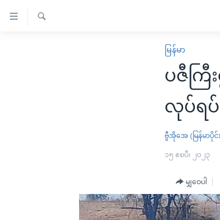
သုံး
ရ
ရှာဖွေ
လွယ်ကူ
မူလစာမျက်နှာ
မြန်မာ
ရ
စေ
မြန်မာ
လာ
ပဇီကြီး
သည့်
ဒ်
ကမ္ဘာ့သတင်းများ
Link
ဗွီဒီယို
နိုင်ငံတကာ
လုပ်ရပ
များ
သတင်းလွတ်လပ်ခွင့်
အမေရိကန်
ပင်မ
ရပ်ဝန်းတခု လမ်းတခု အလွန်
တရုတ်
ဗွီအိုအေ (မြန်မာပိုင်
အကြောင်းအရာ
အင်္ဂလိပ်စာလေ့လာမယ်
အစ္စရေး-ပါလက်စတိုင်း
၁၅ ဧၿပီ၊ ၂၀၂၃
သို့
အပတ်စဉ်ကဏ္ဍများ
အမေရိကန်သုံးအီဒီယံ
ကျော်
မျှဝေပါ
ကြည့်
ရေဒီယိုနှင့်ရုပ်သံ အချက်အလက်များ
မကြေးမုံရဲ့ အင်္ဂလိပ်စာ
ရေဒီယို
ရန်
ရေဒီယို/တီဗွီအစီအစဉ်
ရုပ်ရှင်ထဲက အင်္ဂလိပ်စာ
တီဗွီ
ပင်မ