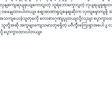
ျစကျဆုပျဖှယျကောငျးတဲ့ သူရဲဘောကွောငျတဲ့ လုပျရပျဖွဈတယျ
နျ ဝဖေနျထားပါတယျ။ စဈအာဏာရှငျစနဈဆိုးက လှတျမွောကျဖို့
 အသကျပေးခဲ့သူတှကေို လေးစားဂုဏျပွုတယျလို့လညျး ပွောကွာ
ူတို့အဆို အကွမျးဖကျသမားတှရှေိတဲ့ ပဇီကွီးကြေးရှာအပေါျ လကွ
ို့ ပွောကွားထားပါတယျ။