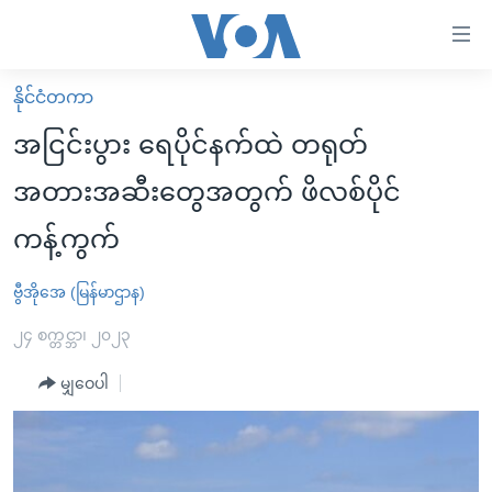
သုံး
ရ
လွယ်ကူ
နိုင်ငံတကာ
မူလစာမျက်နှာ
စေ
အငြင်းပွား ရေပိုင်နက်ထဲ တရုတ်
မြန်မာ
သည့်
အတားအဆီးတွေအတွက် ဖိလစ်ပိုင်
ကမ္ဘာ့သတင်းများ
Link
ကန့်ကွက်
ဗွီဒီယို
နိုင်ငံတကာ
များ
သတင်းလွတ်လပ်ခွင့်
အမေရိကန်
ပင်မ
ဗွီအိုအေ (မြန်မာဌာန)
ရပ်ဝန်းတခု လမ်းတခု အလွန်
တရုတ်
အကြောင်းအရာ
၂၄ စက္တင္ဘာ၊ ၂၀၂၃
သို့
အင်္ဂလိပ်စာလေ့လာမယ်
အစ္စရေး-ပါလက်စတိုင်း
ကျော်
မျှဝေပါ
အပတ်စဉ်ကဏ္ဍများ
အမေရိကန်သုံးအီဒီယံ
ကြည့်
ရေဒီယိုနှင့်ရုပ်သံ အချက်အလက်များ
မကြေးမုံရဲ့ အင်္ဂလိပ်စာ
ရေဒီယို
ရန်
ပင်မ
ရေဒီယို/တီဗွီအစီအစဉ်
ရုပ်ရှင်ထဲက အင်္ဂလိပ်စာ
တီဗွီ