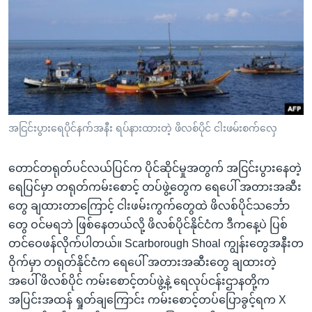
အ
သုတပဒေသာ အင်္ဂလိပ်စာ
ညွန်း
Learning English
စာမျက်နှာ
သို့
ဗွီအိုအေ လူမှုကွန်ယက်များ
ကျော်
ကြည့်
ရန်
ဘာသာစကားများ
အငြင်းပွားရေပိုင်နက်အနီး ရပ်နားထားတဲ့ ဖိလစ်ပိုင် ငါးဖမ်းစက်လှေ
ရှာဖွေ
ရန်
တောင်တရုတ်ပင်လယ်ပြင်က ပိုင်ဆိုင်မှုအတွက် အငြင်းပွားနေတဲ့
နေရာ
ရေပြင်မှာ တရုတ်ကမ်းစောင့် တပ်ဖွဲ့တွေက ရေပေါ် အတားအဆီး
သို့
တွေ ချထားတာကြောင့် ငါးဖမ်းကွက်တွေထဲ ဖိလစ်ပိုင်သင်္ဘော
ကျော်
တွေ ဝင်မရဘဲ ဖြစ်နေတယ်လို့ ဖိလစ်ပိုင်နိုင်ငံက ဒီကနေ့ပဲ ပြစ်
ရန်
တင်ဝေဖန်လိုက်ပါတယ်။ Scarborough Shoal ကျွန်းတွေအနီးတ
ဝိုက်မှာ တရုတ်နိုင်ငံက ရေပေါ် အတားအဆီးတွေ ချထားတဲ့
အပေါ် ဖိလစ်ပိုင် ကမ်းစောင့်တပ်ဖွဲ့နဲ့ ရေလုပ်ငန်းဌာနတို့က
အပြင်းအထန် ရှုတ်ချကြောင်း ကမ်းစောင့်တပ်ပြောခွင့်ရက X