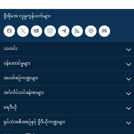
ဗွီအိုအေ လူမှုကွန်ယက်များ
သတင်း
၀န်ဆောင်မှုများ
အပတ်စဉ်ကဏ္ဍများ
အင်္ဂလိပ်သင်ခန်းစာများ
ရေဒီယို
ရုပ်သံအစီအစဉ်နှင့် ဗွီဒီယိုကဏ္ဍများ