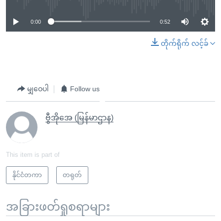
0:00
0:52
တိုက်ရိုက် လင့်ခ်
မျှဝေပါ
Follow us
ဗွီအိုအေ (မြန်မာဌာန)
This item is part of
နိုင်ငံတကာ
တရုတ်
အခြားဖတ်ရှုစရာများ