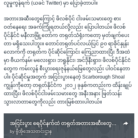
လူမှုကွန်ရက် (ယခင် Twitter) မှာ ပြောခဲ့တာပါ။
အတားအဆီးတွေကြောင့် ဖိလစ်ပိုင် ငါးဖမ်းသမားတွေ စား
ဝတ်နေရေး အခက်ကြုံရတယ်လို့လည်း ပြောပါတယ်။ ဖိလစ်
ပိုင်နိုင်ငံ မနီလာမြို့တော်က တရုတ်သံရုံးကတော့ မှတ်ချက်ပေး
တာ မရှိသေးပါဘူး။ တောင်တရုတ်ပင်လယ်ပြင် ၉၀ ရာခိုင်နှုန်း
လောက်ကို တရုတ်က ပိုင်ဆိုင်ကြောင်း ကြေညာထားပြီး ဒီအထဲ
မှာ ဗီယက်နမ်၊ မလေးရှား၊ ဘရူနိုင်း၊ အင်ဒိုနီးရှား၊ ဖိလစ်ပိုင်နိုင်ငံ
တွေက ကမ်းလွန် စီးပွားရေးဇုန်နယ်မြေတွေလည်း ပါဝင်နေတာ
ပါ။ ပိုင်ဆိုင်မှုအတွက် အငြင်းပွားနေတဲ့ Scarborough Shoal
ကျွန်းကိုတော့ တရုတ်နိုင်ငံက ၂၀၁၂ ခုနှစ်ကတည်းက ထိန်းချုပ်
ထားပြီး၊ ဖိလစ်ပိုင်ငါးဖမ်းသမားတွေ အနီးအနား ဖြတ်သန်း
သွားလာတာတွေကိုလည်း တားမြစ်ထားပါတယ်။
အငြင်းပွား ရေပိုင်နက်ထဲ တရုတ်အတားအဆီးတွေအတွက် ဖိလစ်ပိုင်ကန့်ကွက်
by
ဗွီအိုအေသတင်းဌာန
No media source currently available