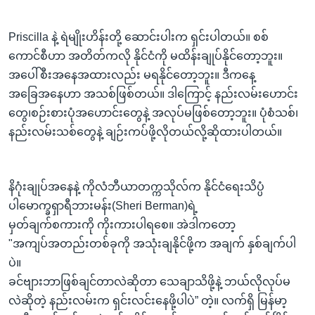
Priscilla နဲ့ ရဲမျိုးဟိန်းတို့ ဆောင်းပါးက ရှင်းပါတယ်။ စစ်
ကောင်စီဟာ အတိတ်ကလို နိုင်ငံကို မထိန်းချုပ်နိုင်တော့ဘူး။
အပေါ်စီးအနေအထားလည်း မရနိုင်တော့ဘူး။ ဒီကနေ့
အခြေအနေဟာ အသစ်ဖြစ်တယ်။ ဒါကြောင့် နည်းလမ်းဟောင်း
တွေ၊စဉ်းစားပုံအဟောင်းတွေနဲ့ အလုပ်မဖြစ်တော့ဘူး။ ပုံစံသစ်၊
နည်းလမ်းသစ်တွေနဲ့ ချဉ်းကပ်ဖို့လိုတယ်လို့ဆိုထားပါတယ်။
နိဂုံးချုပ်အနေနဲ့ ကိုလံဘီယာတက္ကသိုလ်က နိုင်ငံရေးသိပ္ပံ
ပါမောက္ခရှာရီဘားမန်း(Sheri Berman)ရဲ့
မှတ်ချက်စကားကို ကိုးကားပါရစေ။ အဲဒါကတော့
"အကျပ်အတည်းတစ်ခုကို အသုံးချနိုင်ဖို့က အချက် နှစ်ချက်ပါ
ပဲ။
ခင်ဗျားဘာဖြစ်ချင်တာလဲဆိုတာ သေချာသိဖို့နဲ့ ဘယ်လိုလုပ်မ
လဲဆိုတဲ့ နည်းလမ်းက ရှင်းလင်းနေဖို့ပါပဲ” တဲ့။ လက်ရှိ မြန်မာ့