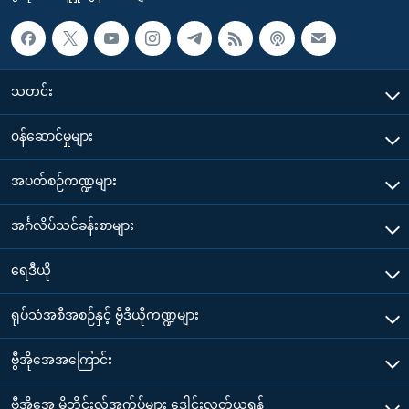
သတင်း
၀န်ဆောင်မှုများ
အပတ်စဉ်ကဏ္ဍများ
အင်္ဂလိပ်သင်ခန်းစာများ
ရေဒီယို
ရုပ်သံအစီအစဉ်နှင့် ဗွီဒီယိုကဏ္ဍများ
ဗွီအိုအေအကြောင်း
ဗွီအိုအေ မိုဘိုင်းလ်အက်ပ်များ ဒေါင်းလုတ်ယူရန်