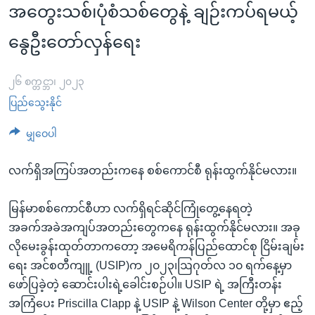
အ
အတွေးသစ်၊ပုံစံသစ်တွေနဲ့ ချဉ်းကပ်ရမယ့်
သုတပဒေသာ အင်္ဂလိပ်စာ
ညွန်း
Learning English
နွေဦးတော်လှန်ရေး
စာမျက်နှာ
သို့
ဗွီအိုအေ လူမှုကွန်ယက်များ
ကျော်
၂၆ စက္တင္ဘာ၊ ၂၀၂၃
ကြည့်
ပြည်သွေးနိုင်
ရန်
ဘာသာစကားများ
မျှဝေပါ
ရှာဖွေ
ရန်
လက်ရှိအကြပ်အတည်းကနေ စစ်ကောင်စီ ရုန်းထွက်နိုင်မလား။
နေရာ
သို့
မြန်မာစစ်ကောင်စီဟာ လက်ရှိရင်ဆိုင်ကြုံတွေ့နေရတဲ့
ကျော်
အခက်အခဲအကျပ်အတည်းတွေကနေ ရုန်းထွက်နိုင်မလား။ အခု
ရန်
လိုမေးခွန်းထုတ်တာကတော့ အမေရိကန်ပြည်ထောင်စု ငြိမ်းချမ်း
ရေး အင်စတီကျူ့ (USIP)က ၂၀၂၃၊ဩဂုတ်လ ၁၀ ရက်နေ့မှာ
ဖော်ပြခဲ့တဲ့ ဆောင်းပါးရဲ့ခေါင်းစဉ်ပါ။ USIP ရဲ့ အကြီးတန်း
အကြံပေး Priscilla Clapp နဲ့ USIP နဲ့ Wilson Center တို့မှာ ဧည့်