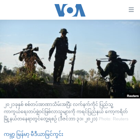
သုံး
ရ
လွယ်ကူ
မူလစာမျက်နှာ
စေ
မြန်မာ
သည့်
ကမ္ဘာ့သတင်းများ
Link
ဗွီဒီယို
နိုင်ငံတကာ
များ
သတင်းလွတ်လပ်ခွင့်
အမေရိကန်
ပင်မ
ရပ်ဝန်းတခု လမ်းတခု အလွန်
တရုတ်
အကြောင်းအရာ
သို့
အင်္ဂလိပ်စာလေ့လာမယ်
အစ္စရေး-ပါလက်စတိုင်း
၂၀၂၁ခုနှစ် စစ်တပ်အာဏာသိမ်းအပြီး လက်နက်ကိုင် ပြည်သူ့
ကျော်
အပတ်စဉ်ကဏ္ဍများ
ကာကွယ်ရေးတပ်ဖွဲ့ဝင်ဖြစ်လာသူများကို ကရင်ပြည်နယ် ကော့ကရိတ်
အမေရိကန်သုံးအီဒီယံ
ကြည့်
မြို့နယ်တနေရာတွင်တွေ့ရစဉ် (ဒီဇင်ဘာ ၃၁၊ ၂၀၂၁)
Photo: Reuters
ရေဒီယိုနှင့်ရုပ်သံ အချက်အလက်များ
မကြေးမုံရဲ့ အင်္ဂလိပ်စာ
ရေဒီယို
ရန်
ပင်မ
ရေဒီယို/တီဗွီအစီအစဉ်
ကမ္ဘာ့ မြန်မာ့ မီဒီယာမြင်ကွင်း
ရုပ်ရှင်ထဲက အင်္ဂလိပ်စာ
တီဗွီ