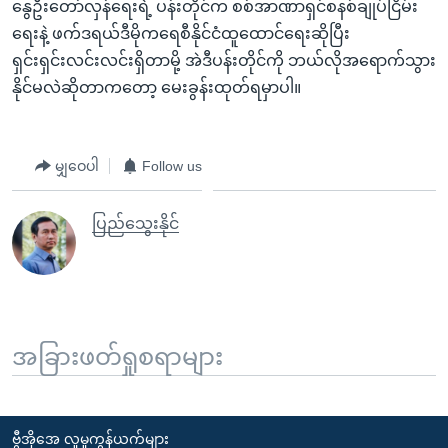
နွေဦးတော်လှန်ရေးရဲ့ ပန်းတိုင်က စစ်အာဏာရှင်စနစ်ချုပ်ငြိမ်း
ရေးနဲ့ ဖက်ဒရယ်ဒီမိုကရေစီနိုင်ငံထူထောင်ရေးဆိုပြီး
ရှင်းရှင်းလင်းလင်းရှိတာမို့ အဲဒီပန်းတိုင်ကို ဘယ်လိုအရောက်သွား
နိုင်မလဲဆိုတာကတော့ မေးခွန်းထုတ်ရမှာပါ။
မျှဝေပါ
Follow us
ပြည်သွေးနိုင်
အခြားဖတ်ရှုစရာများ
ဗွီအိုအေ လူမှုကွန်ယက်များ