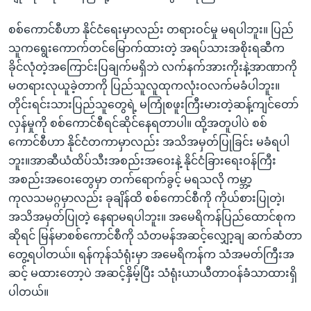
စစ်ကောင်စီဟာ နိုင်ငံရေးမှာလည်း တရားဝင်မှု မရပါဘူး။ ပြည်
သူကရွေးကောက်တင်မြောက်ထားတဲ့ အရပ်သားအစိုးရဆီက
ခိုင်လုံတဲ့အကြောင်းပြချက်မရှိဘဲ လက်နက်အားကိုးနဲ့အာဏာကို
မတရားလုယူခဲ့တာကို ပြည်သူလူထုကလုံးဝလက်မခံပါဘူး။
တိုင်းရင်းသားပြည်သူတွေရဲ့ မကြုံစဖူးကြီးမားတဲ့ဆန့်ကျင်တော်
လှန်မှုကို စစ်ကောင်စီရင်ဆိုင်နေရတာပါ။ ထို့အတူပါပဲ စစ်
ကောင်စီဟာ နိုင်ငံတကာမှာလည်း အသိအမှတ်ပြုခြင်း မခံရပါ
ဘူး။အာဆီယံထိပ်သီးအစည်းအဝေးနဲ့ နိုင်ငံခြားရေးဝန်ကြီး
အစည်းအဝေးတွေမှာ တက်ရောက်ခွင့် မရသလို ကမ္ဘာ့
ကုလသမဂ္ဂမှာလည်း ခုချိန်ထိ စစ်ကောင်စီကို ကိုယ်စားပြုတဲ့၊
အသိအမှတ်ပြုတဲ့ နေရာမရပါဘူး။ အမေရိကန်ပြည်ထောင်စုက
ဆိုရင် မြန်မာစစ်ကောင်စီကို သံတမန်အဆင့်လျှော့ချ ဆက်ဆံတာ
တွေ့ရပါတယ်။ ရန်ကုန်သံရုံးမှာ အမေရိကန်က သံအမတ်ကြီးအ
ဆင့် မထားတော့ပဲ အဆင့်နှိမ့်ပြီး သံရုံးယာယီတာဝန်ခံသာထားရှိ
ပါတယ်။