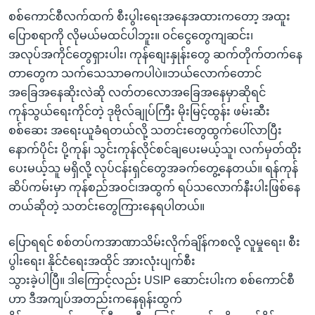
စစ်ကောင်စီလက်ထက် စီးပွါးရေးအနေအထားကတော့ အထူး
ပြောစရာကို လိုမယ်မထင်ပါဘူး။ ဝင်ငွေတွေကျဆင်း၊
အလုပ်အကိုင်တွေရှားပါး၊ ကုန်စျေးနှုန်းတွေ ဆက်တိုက်တက်နေ
တာတွေက သက်သေသာဓကပါပဲ။ဘယ်လောက်တောင်
အခြေအနေဆိုးလဲဆို လတ်တလောအခြေအနေမှာဆိုရင်
ကုန်သွယ်ရေးကိုင်တဲ့ ဒုဗိုလ်ချုပ်ကြီး မိုးမြင့်ထွန်း ဖမ်းဆီး
စစ်ဆေး အရေးယူခံရတယ်လို့ သတင်းတွေထွက်ပေါ်လာပြီး
နောက်ပိုင်း ပို့ကုန်၊ သွင်းကုန်လိုင်စင်ချပေးမယ့်သူ၊ လက်မှတ်ထိုး
ပေးမယ့်သူ မရှိလို့ လုပ်ငန်းရှင်တွေအခက်တွေ့နေတယ်။ ရန်ကုန်
ဆိပ်ကမ်းမှာ ကုန်စည်အဝင်၊အထွက် ရပ်သလောက်နီးပါးဖြစ်နေ
တယ်ဆိုတဲ့ သတင်းတွေကြားနေရပါတယ်။
ပြောရရင် စစ်တပ်ကအာဏာသိမ်းလိုက်ချိန်ကစလို့ လူမှုရေး၊ စီး
ပွါးရေး၊ နိုင်ငံရေးအထိုင် အားလုံးပျက်စီး
သွားခဲ့ပါပြီ။ ဒါကြောင့်လည်း USIP ဆောင်းပါးက စစ်ကောင်စီ
ဟာ ဒီအကျပ်အတည်းကနေရုန်းထွက်