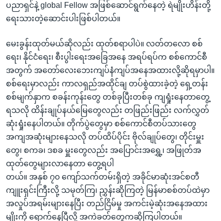
ပညာရှင်နဲ့ global Fellow အဖြစ်ဆောင်ရွက်နေတဲ့ ရဲမျိုးဟိန်းတို့
ရေးသားတဲ့ဆောင်းပါးဖြစ်ပါတယ်။
မေးခွန်းထုတ်မယ်ဆိုလည်း ထုတ်စရာပါပဲ။ လတ်တလော စစ်
ရေး၊ နိုင်ငံရေး၊ စီးပွါးရေးအခြေအနေ အရပ်ရပ်က စစ်ကောင်စီ
အတွက် အတော်လေးဘေးကျပ်နံကျပ်အနေအထားလို့ဆိုရမှာပါ။
စစ်ရေးမှာလည်း ကာလရှည်အထိုင်ချ တပ်စွဲထားခဲ့တဲ့ ရှေ့တန်း
စစ်မျက်နှာက စခန်းကုန်းတွေ တစ်ခုပြီးတစ်ခု ကျရှုံးနေတာတွေ့
ရသလို ထိန်းချုပ်နယ်မြေတွေလည်း တဖြည်းဖြည်း လက်လွှတ်
ဆုံးရှုံးနေပါတယ်။ တိုက်ပွဲတွေမှာ စစ်ကောင်စီတပ်သားတွေ
အကျအဆုံးများနေသလို တပ်ထိပ်ပိုင်း ဗိုလ်ချုပ်တွေ၊ တိုင်းမှူး
တွေ၊ စကခ၊ ဒစခ မှူးတွေလည်း အပြောင်းအရွှေ့၊ အဖြုတ်အ
ထုတ်တွေများလာနေတာ တွေ့ရပါ
တယ်။ အနှစ် ၇၀ ကျော်သက်တမ်းရှိတဲ့ အခိုင်မာဆုံးအင်စတီ
ကျူးရှင်းကြီးလို့ သမုတ်ကြ၊ ညွှန်းဆိုကြတဲ့ မြန်မာစစ်တပ်ထဲမှာ
အလှုပ်အရမ်းများနေပြီး တည်ငြိမ်မှု အကင်းမဲ့ဆုံးအနေအထား
မျိုးကို ရောက်နေပြီလို့ အကဲခတ်တွေကဆိုကြပါတယ်။