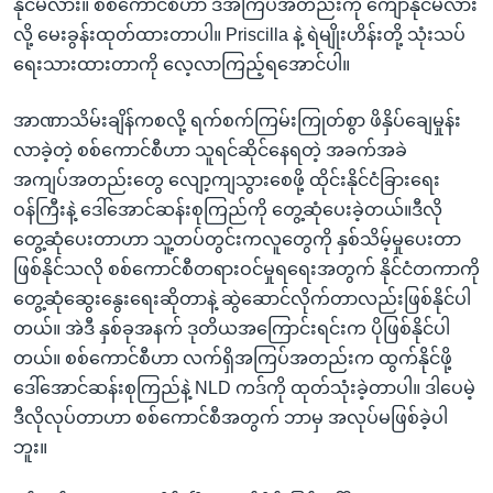
နိုင်မလား။ စစ်ကောင်စီဟာ ဒီအကြပ်အတည်းကို ကျော်နိုင်မလား
လို့ မေးခွန်းထုတ်ထားတာပါ။ Priscilla နဲ့ ရဲမျိုးဟိန်းတို့ သုံးသပ်
ရေးသားထားတာကို လေ့လာကြည့်ရအောင်ပါ။
အာဏာသိမ်းချိန်ကစလို့ ရက်စက်ကြမ်းကြုတ်စွာ ဖိနှိပ်ချေမှုန်း
လာခဲ့တဲ့ စစ်ကောင်စီဟာ သူရင်ဆိုင်နေရတဲ့ အခက်အခဲ
အကျပ်အတည်းတွေ လျော့ကျသွားစေဖို့ ထိုင်းနိုင်ငံခြားရေး
ဝန်ကြီးနဲ့ ဒေါ်အောင်ဆန်းစုကြည်ကို တွေ့ဆုံပေးခဲ့တယ်။ဒီလို
တွေ့ဆုံပေးတာဟာ သူ့တပ်တွင်းကလူတွေကို နှစ်သိမ့်မှုပေးတာ
ဖြစ်နိုင်သလို စစ်ကောင်စီတရားဝင်မှုရရေးအတွက် နိုင်ငံတကာကို
တွေ့ဆုံဆွေးနွေးရေးဆိုတာနဲ့ ဆွဲဆောင်လိုက်တာလည်းဖြစ်နိုင်ပါ
တယ်။ အဲဒီ နှစ်ခုအနက် ဒုတိယအကြောင်းရင်းက ပိုဖြစ်နိုင်ပါ
တယ်။ စစ်ကောင်စီဟာ လက်ရှိအကြပ်အတည်းက ထွက်နိုင်ဖို့
ဒေါ်အောင်ဆန်းစုကြည်နဲ့ NLD ကဒ်ကို ထုတ်သုံးခဲ့တာပါ။ ဒါပေမဲ့
ဒီလိုလုပ်တာဟာ စစ်ကောင်စီအတွက် ဘာမှ အလုပ်မဖြစ်ခဲ့ပါ
ဘူး။