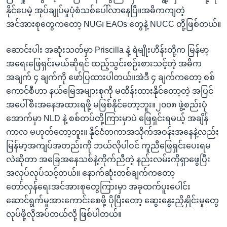
နိုင်ပေမဲ့ အုပ်ချုပ်မှုပုံစံသစ်ပေါ်လာနေပြီ။အဓိကကျတဲ့
အင်အားစုတွေကတော့ NUG၊ EAOs တွေနဲ့ NUCC တို့ဖြစ်တယ်။
ဆောင်းပါး အဆုံးသတ်မှာ Priscilla နဲ့ ရဲမျိုးဟိန်းတို့က မြန်မာ့
အရေးဖြေရှင်းမယ်ဆိုရင် ထည့်သွင်းစဉ်းစားသင့်တဲ့ အဓိက
အချက် ၄ ချက်ကို ဖော်ပြထားပါတယ်။အဲဒီ ၄ ချက်ကတော့ စစ်
ကောင်စီဟာ နယ်မြေအများစုကို မထိန်းထားနိုင်တော့တဲ့ အပြင်
အပေါ်စီးအနေအထားရဖို့ မဖြစ်နိုင်တော့ဘူး။၂၀၀၈ ဖွဲ့စည်းပုံ
အောက်မှာ NLD နဲ့ စစ်တပ်တို့ကြားမှာပဲ ဖြေရှင်းရမယ့် အချိန်
ကာလ မဟုတ်တော့ဘူး။ နိုင်ငံတကာအသိုက်အဝန်းအနေနဲ့လည်း
မြန်မာ့အကျပ်အတည်းကို ဘယ်လိုပါဝင် ကူညီဖြေရှင်းပေးရမ
လဲဆိုတာ အခြေအနေသစ်နဲ့ကိုက်ညီတဲ့ နည်းလမ်းကိုရှာဖွေပြီး
အလုပ်လုပ်သင့်တယ်။ နောက်ဆုံးတစ်ချက်ကတော့
တော်လှန်ရေးအင်အားစုတွေကြားမှာ အခုထက်ပူးပေါင်း
ဆောင်ရွက်မှုအားကောင်းစေဖို့ ပိုပြီးတော့ ဆွေးနွေးညှိနှိုင်းမှုတွေ
လုပ်ဖို့လိုအပ်တယ်လို့ ဖြစ်ပါတယ်။