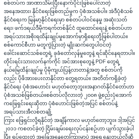
စစ်တပ်က အာဏာသိမ်းပြီးနောက်ပိုင်းဖြစ်ပေါ်လာတဲ့
အနေအထား၊ နိုင်ငံရေးဖြစ်တည်မှုက ပုံစံအသစ်ပါ။ အဲဒီပုံစံသစ်
နိုင်ငံရေးက မြန်မာ့နိုင်ငံရေးမှာ စစ်တပ်ပါဝင်နေမှု အဆုံးသတ်
ရေး၊ ဖက်ဒရယ်ဒီမိုကရက်တစ်နိုင်ငံ ထူထောင်ရေးနဲ့ စစ်တပ်ဟာ
အရပ်သားအစိုးရထိန်းချုပ်မှုအောက်မှာရှိရေးတို့ဖြစ်ပါတယ်။
စစ်ကောင်စီဟာ မတူကွဲပြားတဲ့ မျိုးဆက်တွေပါဝင်တဲ့
ခေါင်းဆောင်သစ်တွေရဲ့ ခုခံတော်လှန်မှုတွေနဲ့ ရင်ဆိုင်နေရတာပါ။
တိုင်းရင်းသားလက်နက်ကိုင် အင်အားစုတွေနဲ့ PDF တွေရဲ့
နယ်မြေထိန်းချုပ်မှု ပိုမိုကျယ်ပြန့်လာတာနဲ့အတူ စစ်တပ်ကို
လည်း ပိုဖိအားပေးလာနိုင်တာ တွေ့ရတယ်။ အတိတ်ကရှိခဲ့တဲ့
နိုင်ငံရေး ပုံစံအဟောင်း မဟုတ်တော့ဘူး။အနာဂတ်နိုင်ငံတော်ဟာ
ပုံစံအသစ်ဖြစ်တယ်။စစ်တပ်လိုလားတဲ့ ၂၀၀၈ ဖွဲ့စည်းပုံအောက်
ကဖြေရှင်းရေးဆိုတာ ပုံစံဟောင်းဖြစ်တဲ့အပြင် စစ်တပ်နဲ့
အရပ်သားအီလစ်တချို့
ကြား ဖြေရှင်းလို့ရနိုင်တဲ့ အချိန်ကာလ မဟုတ်တော့ဘူး။ ဒါ့အပြင်
၂၀၁၁ ကစတင်ခဲ့တဲ့ ငြိမ်းချမ်းရေးလုပ်ငန်းစဉ်ဟာ ပျက်သွားခဲ့ပါ
ပြီ။ ရှုပ်ထွေးတဲ့ အခြေအနေတွေကြားမှာပဲ အရွေ့နှေးတယ်လို့ဆို