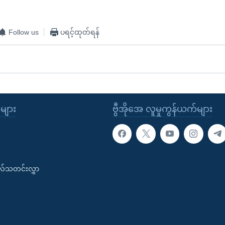
Follow us
ပရင့်ထုတ်ရန်
ုများ
ဗွီအိုအေ လူမှုကွန်ယက်များ
းလ်သတင်းလွှာ