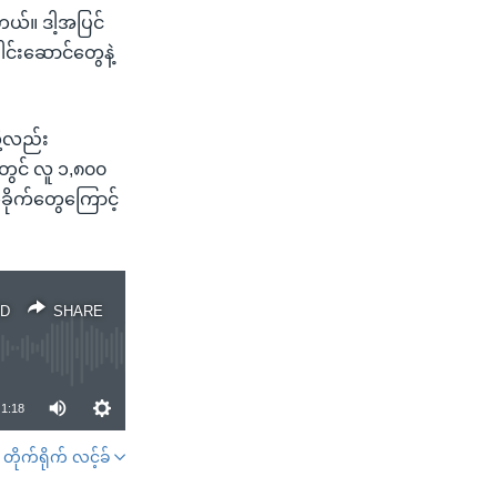
တယ်။ ဒါ့အပြင်
င်းဆောင်တွေနဲ့
ို့လည်း
တွင် လူ ၁,၈၀၀
ိုက်တွေကြောင့်
D
SHARE
1:18
တိုက်ရိုက် လင့်ခ်
SHARE