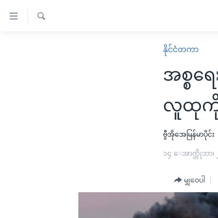
သုံး
ရ
ရှာဖွေ
လွယ်ကူ
မူလစာမျက်နှာ
နိုင်ငံတကာ
ရ
စေ
မြန်မာ
လာ
အစ္စရေး
သည့်
ဒ်
ကမ္ဘာ့သတင်းများ
Link
ဗွီဒီယို
နိုင်ငံတကာ
လူထုကိ
များ
သတင်းလွတ်လပ်ခွင့်
အမေရိကန်
ပင်မ
ရပ်ဝန်းတခု လမ်းတခု အလွန်
တရုတ်
ဗွီအိုအေမြန်မာပိုင်း
အကြောင်းအရာ
အင်္ဂလိပ်စာလေ့လာမယ်
အစ္စရေး-ပါလက်စတိုင်း
၁၄ ေအာက္တိုဘာ၊
သို့
အပတ်စဉ်ကဏ္ဍများ
အမေရိကန်သုံးအီဒီယံ
ကျော်
မျှဝေပါ
ကြည့်
ရေဒီယိုနှင့်ရုပ်သံ အချက်အလက်များ
မကြေးမုံရဲ့ အင်္ဂလိပ်စာ
ရေဒီယို
ရန်
ရေဒီယို/တီဗွီအစီအစဉ်
ရုပ်ရှင်ထဲက အင်္ဂလိပ်စာ
တီဗွီ
ပင်မ