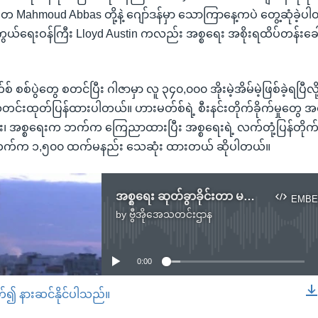
တ Mahmoud Abbas တို့နဲ့ ဂျော်ဒန်မှာ သောကြာနေ့ကပဲ တွေ့ဆုံခဲ့ပါ
်ရေးဝန်ကြီး Lloyd Austin ကလည်း အစ္စရေး အစိုးရထိပ်တန်းခေါ
 စစ်ပွဲတွေ စတင်ပြီး ဂါဇာမှာ လူ ၃၄၀,၀၀၀ အိုးမဲ့အိမ်မဲ့ဖြစ်ခဲ့ရပြီလ
းထုတ်ပြန်ထားပါတယ်။ ဟားမတ်စ်ရဲ့ စီးနင်းတိုက်ခိုက်မှုတွေ အ
်း၊ အစ္စရေးက ဘက်က ကြေညာထားပြီး အစ္စရေးရဲ့ လက်တုံ့ပြန်တိုက်ခ
 ဘက်က ၁,၅၀၀ ထက်မနည်း သေဆုံး ထားတယ် ဆိုပါတယ်။
အစ္စရေး ဆုတ်ခွာခိုင်းတာ မလိုက်နာဖို့ ဂါဇာလူထုကို Hamas တိုက်တွန်း
EMBE
by
ဗွီအိုအေသတင်းဌာန
No media source currently available
0:00
တ်၍ နားဆင်နိုင်ပါသည်။
EMBED