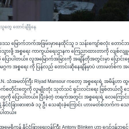
းသူတွေ ထောင်ချီရှိနေ
ဒေသ မြောက်ဘက်အခြမ်းမှာနေထိုင်သူ ၁ သန်းကျော်စလုံး တောင်ဘက်
်သွားဖို့ အစ္စရေး ကာကွယ်ရေးဌာနက ကြေညာထားတာကို လျစ်လျူရှု
ြောပါတယ်။ လူအမြောက်အမြားကို အချိန်တိုအတွင်းမှာ ပြောင်းရွေ့ဖိ
္ဂက အစ္စရေး ကို ပြန်လည် တောင်းဆိုနေချိန်မှာပဲ ဟားမတ်စ်က အခ
.N. သံအမတ်ကြီး Riyad Mansour ကတော့ အစ္စရေးရဲ့ အမိန့်ဟာ ထွက
ါလက်စတိုင်းတွေကို လူမျိုးတုံး သုတ်သင် ရှင်းလင်းရေး ဖြစ်တယ်လို
ို ပြောပါတယ်။ ပြီးခဲ့တဲ့ တရက်အတွင်း အစ္စရေးရဲ့ လေကြောင်းတိ
းနဲ့ နိုင်ငံခြားဓားစာခံ ၁၃ ဦး သေဆုံးခဲ့ကြောင်း ဟားမတ်စ်ဘက်က 
်ပါတယ်။
အမေရိကန် နိုင်ငံခြားရေးဝန်ကြီး Antony Blinken ဟာ ဂျော်ဒန်ဘုရင်