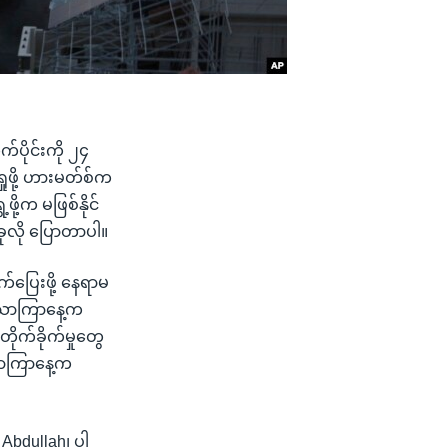
ပိုင်းကို ၂၄
ဖို့ ဟားမတ်စ်က
ု့က မဖြစ်နိုင်
ုလို ပြောတာပါ။
်ပြေးဖို့ နေရာမ
့ သောကြာနေ့က
ုက်ခိုက်မှုတွေ
သောကြာနေ့က
 Abdullah၊ ပါ