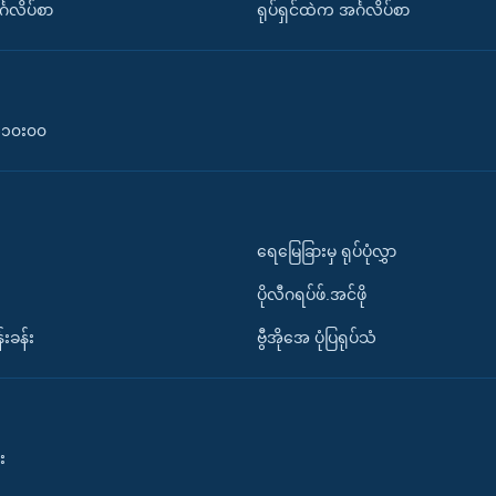
်္ဂလိပ်စာ
ရုပ်ရှင်ထဲက အင်္ဂလိပ်စာ
၀-၁၀း၀၀
ရေမြေခြားမှ ရုပ်ပုံလွှာ
ပိုလီဂရပ်ဖ်.အင်ဖို
်းခန်း
ဗွီအိုအေ ပုံပြရုပ်သံ
း