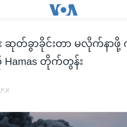
 ဆုတ်ခွာခိုင်းတာ မလိုက်နာဖို့
ု Hamas တိုက်တွန်း
 ၂၀၂၃