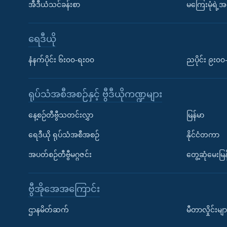
အီဒီယံသင်ခန်းစာ
မကြေးမုံရဲ့အင
ရေဒီယို
နံနက်ပိုင်း ၆း၀၀-ရး၀၀
ညပိုင်း ၉း၀
ရုပ်သံအစီအစဉ်နှင့် ဗွီဒီယိုကဏ္ဍများ
နေ့စဉ်တီဗွီသတင်းလွှာ
မြန်မာ
ရေဒီယို ရုပ်သံအစီအစဉ်
နိုင်ငံတကာ
အပတ်စဉ်တီဗွီမဂ္ဂဇင်း
တွေ့ဆုံမေးမြန
ဗွီအိုအေအကြောင်း
ဌာနမိတ်ဆက်
မီတာလှိုင်းမျာ