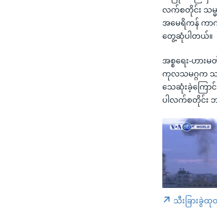
လက်စတိုင်း သမ္မ
အမေရိကန် ကာကွယ
တွေ့ဆုံပါတယ်။
အစ္စရေး-ဟားမတ်စ်
ကုလသမဂ္ဂက သတင်
သေဆုံးခဲ့ကြောင
ပါလက်စတိုင်း
သီးခြားခွဲထု