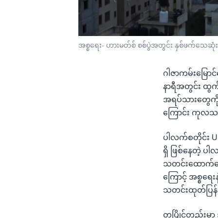
အစ္စရေး- ဟားမတ်စ် စစ်ပွဲအတွင်း နှစ်ဖက်သေဆုံ
ဂါဇာကမ်းမြောင်
နာရီအတွင်း ထွက
အရပ်သားတွေကို ပ
ကြောင်း ကုလသမဂ
ပါလက်စတိုင်း U
ရှိ ဖြစ်နေတဲ့ ပ
သတင်းထောက်တွေက
ကြောင့် အစ္စရေ
သတင်းထုတ်ပြန
တပြိုင်တည်းမှာ 