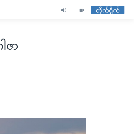
တိုက်ရိုက်
 ဂါဇာ