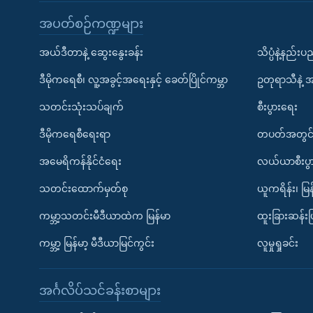
အပတ်စဉ်ကဏ္ဍများ
အယ်ဒီတာနဲ့ ဆွေးနွေးခန်း
သိပ္ပံနဲ့နည်း
ဒီမိုကရေစီ၊ လူ့အခွင့်အရေးနှင့် ခေတ်ပြိုင်ကမ္ဘာ
ဥတုရာသီနဲ့ 
သတင်းသုံးသပ်ချက်
စီးပွားရေး
ဒီမိုကရေစီရေးရာ
တပတ်အတွင်
အမေရိကန်နိုင်ငံရေး
လယ်ယာစီးပွ
သတင်းထောက်မှတ်စု
ယူကရိန်း၊ မြန
ကမ္ဘာ့သတင်းမီဒီယာထဲက မြန်မာ
ထူးခြားဆန်း
ကမ္ဘာ့ မြန်မာ့ မီဒီယာမြင်ကွင်း
လူမှုရှုခင်း
အင်္ဂလိပ်သင်ခန်းစာများ