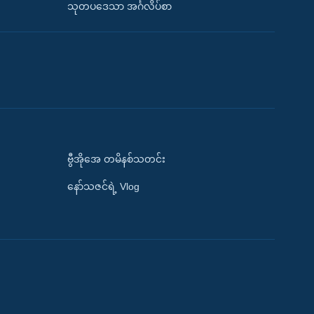
သုတပဒေသာ အင်္ဂလိပ်စာ
ဗွီအိုအေ တမိနစ်သတင်း
နော်သဇင်ရဲ့ Vlog