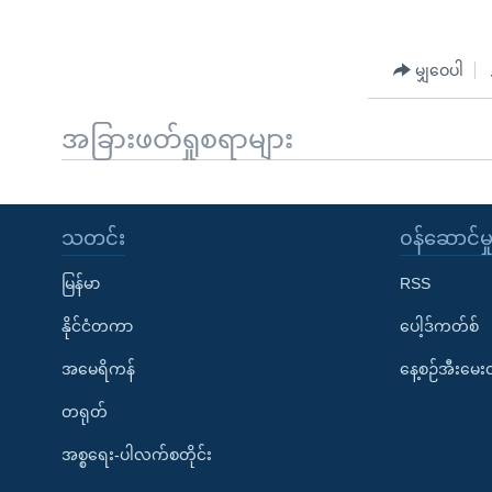
မျှဝေပါ
အခြားဖတ်ရှုစရာများ
သတင်း
၀န်ဆောင်မှ
မြန်မာ
RSS
နိုင်ငံတကာ
ပေါ့ဒ်ကတ်စ်
အမေရိကန်
နေ့စဉ်အီးမေ
တရုတ်
အစ္စရေး-ပါလက်စတိုင်း