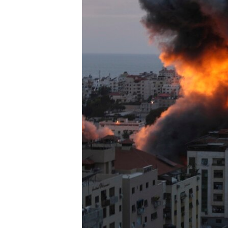
သုတပဒေသာ အင်္ဂလိပ်စာ
အ
ညွန်း
စာမျက်နှာ
သို့
ကျော်
ကြည့်
ရန်
ရှာဖွေ
ရန်
နေရာ
သို့
ကျော်
ရန်