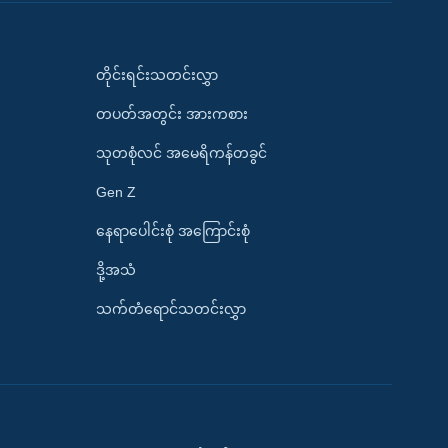
တိုင်းရင်းသတင်းလွှာ
တပတ်အတွင်း အားကစား
သုတစုံလင် အမေရိကန်တခွင်
Gen Z
နေရာပေါင်းစုံ အကြောင်းစုံ
ဒို့အသံ
သက်တံရောင်သတင်းလွှာ