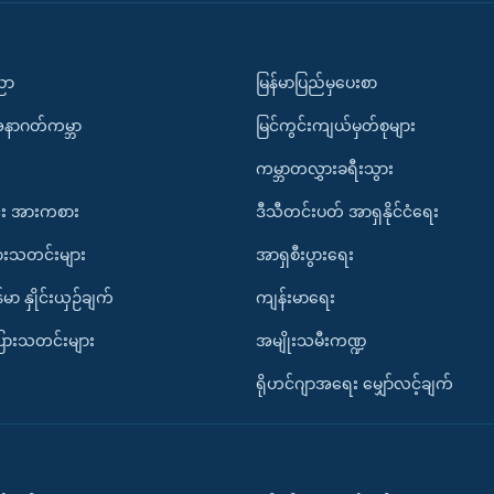
ပညာ
မြန်မာပြည်မှပေးစာ
အနာဂတ်ကမ္ဘာ
မြင်ကွင်းကျယ်မှတ်စုများ
ကမ္ဘာတလွှားခရီးသွား
း အားကစား
ဒီသီတင်းပတ် အာရှနိုင်ငံရေး
ားသတင်းများ
အာရှစီးပွားရေး
်မာ နှိုင်းယှဉ်ချက်
ကျန်းမာရေး
ပြားသတင်းများ
အမျိုးသမီးကဏ္ဍ
ရိုဟင်ဂျာအရေး မျှော်လင့်ချက်