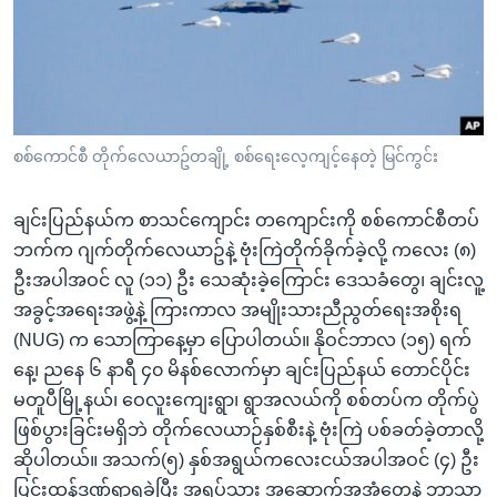
အ
သုတပဒေသာ အင်္ဂလိပ်စာ
ညွန်း
Learning English
စာမျက်နှာ
သို့
ဗွီအိုအေ လူမှုကွန်ယက်များ
ကျော်
ကြည့်
စစ်ကောင်စီ တိုက်လေယာဥ်တချို့ စစ်ရေးလေ့ကျင့်နေတဲ့ မြင်ကွင်း
ရန်
ဘာသာစကားများ
ရှာဖွေ
ချင်းပြည်နယ်က စာသင်ကျောင်း တကျောင်းကို စစ်ကောင်စီတပ်
ရန်
ဘက်က ဂျက်တိုက်လေယာဥ်နဲ့ ဗုံးကြဲတိုက်ခိုက်ခဲ့လို့ ကလေး (၈)
နေရာ
ဦးအပါအဝင် လူ (၁၁) ဦး သေဆုံးခဲ့ကြောင်း ဒေသခံတွေ၊ ချင်းလူ့
သို့
အခွင့်အရေးအဖွဲ့နဲ့ ကြားကာလ အမျိုးသားညီညွတ်ရေးအစိုးရ
ကျော်
(NUG) က သောကြာနေ့မှာ ပြောပါတယ်။ နိုဝင်ဘာလ (၁၅) ရက်
ရန်
နေ့၊ ညနေ ၆ နာရီ ၄၀ မိနစ်လောက်မှာ ချင်းပြည်နယ် တောင်ပိုင်း
မတူပီမြို့နယ်၊ ဝေလူးကျေးရွာ၊ ရွာအလယ်ကို စစ်တပ်က တိုက်ပွဲ
ဖြစ်ပွားခြင်းမရှိဘဲ တိုက်လေယာဉ်နှစ်စီးနဲ့ ဗုံးကြဲ ပစ်ခတ်ခဲ့တာလို့
ဆိုပါတယ်။ အသက်(၅) နှစ်အရွယ်ကလေးငယ်အပါအဝင် (၄) ဦး
ပြင်းထန်ဒဏ်ရာရခဲ့ပြီး အရပ်သား အဆောက်အအုံတွေနဲ့ ဘာသာ