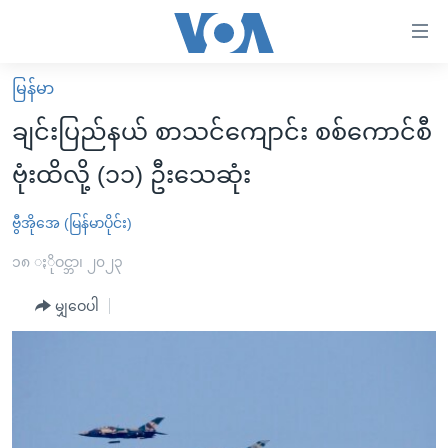
သုံး
ရ
လွယ်ကူ
မြန်မာ
မူလစာမျက်နှာ
စေ
ချင်းပြည်နယ် စာသင်ကျောင်း စစ်ကောင်စီ
မြန်မာ
သည့်
ဗုံးထိလို့ (၁၁) ဦးသေဆုံး
ကမ္ဘာ့သတင်းများ
Link
ဗွီဒီယို
နိုင်ငံတကာ
ဗွီအိုအေ (မြန်မာပိုင်း)
များ
သတင်းလွတ်လပ်ခွင့်
အမေရိကန်
၁၈ ႏိုဝင္ဘာ၊ ၂၀၂၃
ပင်မ
ရပ်ဝန်းတခု လမ်းတခု အလွန်
တရုတ်
အကြောင်းအရာ
မျှဝေပါ
သို့
အင်္ဂလိပ်စာလေ့လာမယ်
အစ္စရေး-ပါလက်စတိုင်း
ကျော်
အပတ်စဉ်ကဏ္ဍများ
အမေရိကန်သုံးအီဒီယံ
ကြည့်
ရေဒီယိုနှင့်ရုပ်သံ အချက်အလက်များ
မကြေးမုံရဲ့ အင်္ဂလိပ်စာ
ရေဒီယို
ရန်
ပင်မ
ရေဒီယို/တီဗွီအစီအစဉ်
ရုပ်ရှင်ထဲက အင်္ဂလိပ်စာ
တီဗွီ