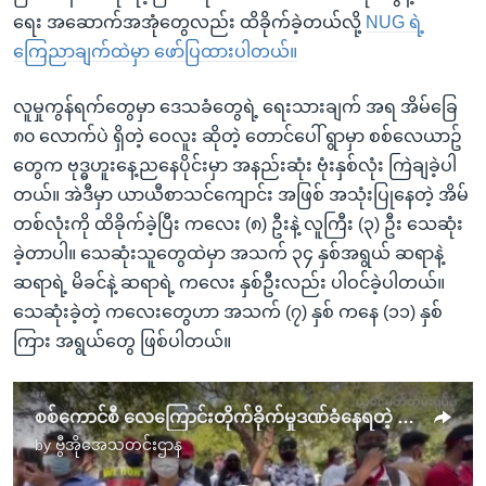
ရေး အဆောက်အအုံတွေလည်း ထိခိုက်ခဲ့တယ်လို့
NUG ရဲ့
ကြေညာချက်ထဲမှာ ဖော်ပြထားပါတယ်။
လူမှုကွန်ရက်တွေမှာ ဒေသခံတွေရဲ့ ရေးသားချက် အရ အိမ်ခြေ
၈၀ လောက်ပဲ ရှိတဲ့ ဝေလူး ဆိုတဲ့ တောင်ပေါ် ရွာမှာ စစ်လေယာဥ်
တွေက ဗုဒ္ဓဟူးနေ့ညနေပိုင်းမှာ အနည်းဆုံး ဗုံးနှစ်လုံး ကြဲချခဲ့ပါ
တယ်။ အဲဒီမှာ ယာယီစာသင်ကျောင်း အဖြစ် အသုံးပြုနေတဲ့ အိမ်
တစ်လုံးကို ထိခိုက်ခဲ့ပြီး ကလေး (၈) ဦးနဲ့ လူကြီး (၃) ဦး သေဆုံး
ခဲ့တာပါ။ သေဆုံးသူတွေထဲမှာ အသက် ၃၄ နှစ်အရွယ် ဆရာနဲ့
ဆရာရဲ့ မိခင်နဲ့ ဆရာရဲ့ ကလေး နှစ်ဦးလည်း ပါဝင်ခဲ့ပါတယ်။
သေဆုံးခဲ့တဲ့ ကလေးတွေဟာ အသက် (၇) နှစ် ကနေ (၁၁) နှစ်
ကြား အရွယ်တွေ ဖြစ်ပါတယ်။
စစ်ကောင်စီ လေကြောင်းတိုက်ခိုက်မှုဒဏ်ခံနေရတဲ့ ချင်းလူထုအခြေအနေ
by
ဗွီအိုအေသတင်းဌာန