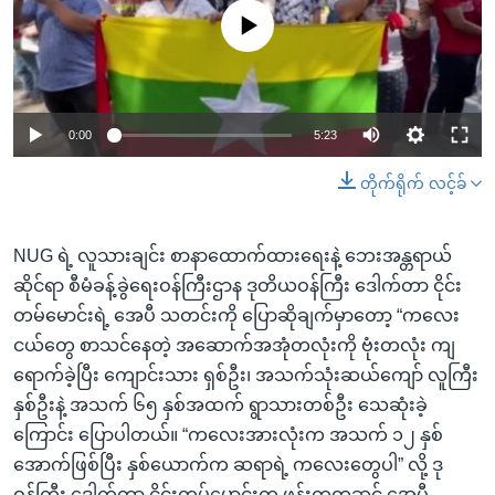
No media source currently available
0:00
5:23
တိုက်ရိုက် လင့်ခ်
NUG ရဲ့ လူသားချင်း စာနာထောက်ထားရေးနဲ့ ဘေးအန္တရာယ်
ဆိုင်ရာ စီမံခန့်ခွဲရေးဝန်ကြီးဌာန ဒုတိယဝန်ကြီး ဒေါက်တာ ငိုင်း
တမ်မောင်းရဲ့ အေပီ သတင်းကို ပြောဆိုချက်မှာတော့ “ကလေး
ငယ်တွေ စာသင်နေတဲ့ အဆောက်အအုံတလုံးကို ဗုံးတလုံး ကျ
ရောက်ခဲ့ပြီး ကျောင်းသား ရှစ်ဦး၊ အသက်သုံးဆယ်ကျော် လူကြီး
နှစ်ဦးနဲ့ အသက် ၆၅ နှစ်အထက် ရွာသားတစ်ဦး သေဆုံးခဲ့
ကြောင်း ပြောပါတယ်။ “ကလေးအားလုံးက အသက် ၁၂ နှစ်
အောက်ဖြစ်ပြီး နှစ်ယောက်က ဆရာရဲ့ ကလေးတွေပါ” လို့ ဒု
ဝန်ကြီး ဒေါက်တာ ငိုင်းတမ်မောင်းက ဖုန်းကတဆင့် အေပီ