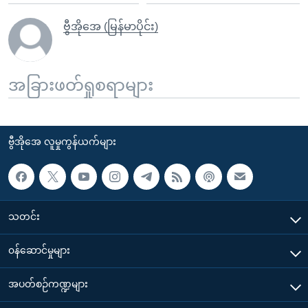
ဗွီအိုအေ (မြန်မာပိုင်း)
အခြားဖတ်ရှုစရာများ
ဗွီအိုအေ လူမှုကွန်ယက်များ
သတင်း
၀န်ဆောင်မှုများ
အပတ်စဉ်ကဏ္ဍများ