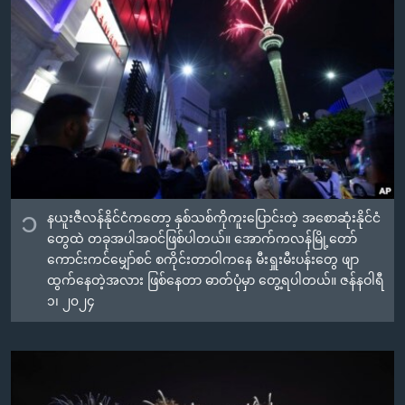
အ
သုတပဒေသာ အင်္ဂလိပ်စာ
ညွန်း
Learning English
စာမျက်နှာ
သို့
ဗွီအိုအေ လူမှုကွန်ယက်များ
ကျော်
ကြည့်
ရန်
ဘာသာစကားများ
ရှာဖွေ
ရန်
၁
နယူးဇီလန်နိုင်ငံကတော့ နှစ်သစ်ကိုကူးပြောင်းတဲ့ အစောဆုံးနိုင်ငံ
နေရာ
တွေထဲ တခုအပါအဝင်ဖြစ်ပါတယ်။ အောက်ကလန်မြို့တော်
သို့
ကောင်းကင်မျှော်စင် စကိုင်းတာဝါကနေ မီးရှူးမီးပန်းတွေ ဖျာ
ကျော်
ထွက်နေတဲ့အလား ဖြစ်နေတာ ဓာတ်ပုံမှာ တွေ့ရပါတယ်။ ဇန်နဝါရီ
ရန်
၁၊ ၂၀၂၄