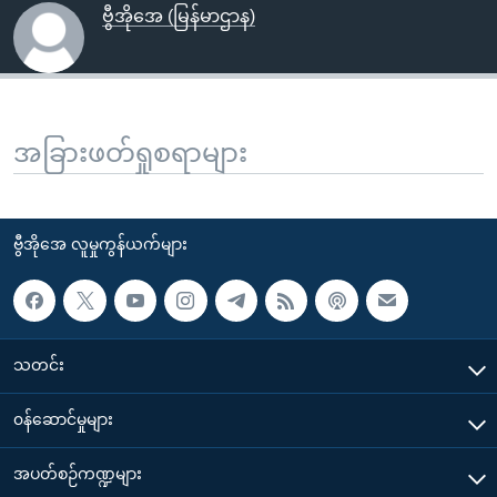
ဗွီအိုအေ (မြန်မာဌာန)
အခြားဖတ်ရှုစရာများ
ဗွီအိုအေ လူမှုကွန်ယက်များ
သတင်း
၀န်ဆောင်မှုများ
အပတ်စဉ်ကဏ္ဍများ