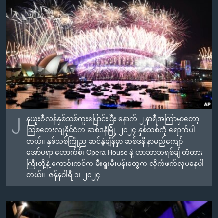
၂
နယူးဇီလန်နှစ်သစ်ကူးပြောင်းပြီး နောက် ၂ နာရီအကြာမှာတော့
ဩစတေးလျနိုင်ငံက ဆစ်ဒနီမြို့ ၂၀၂၄ နှစ်သစ်ကို ရောက်ပါ
တယ်။ နှစ်သစ်ကြိုည ဆင်နွှဲချိန်မှာ ဆစ်ဒနီ နာမည်ကျော်
အော်ပရာ ဟောက်စ်၊ Opera House နဲ့ ဟာဘာဘရစ်ချ် တံတား
ကြီးတို့နဲ့ ကောင်းကင်က မီးရှူးမီးပန်းတွေက လိုက်ဖက်လှပနေပါ
တယ်။ ဇန်နဝါရီ ၁၊ ၂၀၂၄