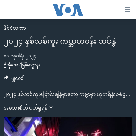
သုံး
ရ
လွယ်ကူ
နိုင်ငံတကာ
မူလစာမျက်နှာ
စေ
၂၀၂၄ နှစ်သစ်ကူး ကမ္ဘာတဝန်း ဆင်နွှဲ
မြန်မာ
သည့်
ကမ္ဘာ့သတင်းများ
၀၁ ဇန္နဝါရီ၊ ၂၀၂၄
Link
ဗွီဒီယို
နိုင်ငံတကာ
ဗွီအိုအေ (မြန်မာဌာန)
များ
သတင်းလွတ်လပ်ခွင့်
အမေရိကန်
မျှဝေပါ
ပင်မ
ရပ်ဝန်းတခု လမ်းတခု အလွန်
တရုတ်
အကြောင်းအရာ
၂၀၂၄ နှစ်သစ်ကူးပြောင်းချိန်မှာတော့ ကမ္ဘာမှာ ယူကရိန်းစစ်ပွဲနဲ့ ဂါဇာစစ်ပွဲကြီးတွေ၊ မြန်မာနိုင်ငံမှာလည်း စစ်အာဏာရှင်အုပ်စိုးမှုနဲ့ ခုခံတွန်းလှန်သူတွေအကြား စစ်ပွဲတွေနဲ့ ငြိမ်းချမ်းမှုမရှိတဲ့ အခြေအနေတွေက အရိပ်မိုးတွေပါတယ်။ ကမ္ဘာတလွှား ၂၀၂၄ နှစ်သစ်ကို ဘယ်လိုကူးပြောင်းကြိုဆိုကြလဲဆိုတာ ဓာတ်ပုံတွေက ပြောပြနေပါတယ်။
သို့
အင်္ဂလိပ်စာလေ့လာမယ်
အစ္စရေး-ပါလက်စတိုင်း
ကျော်
အသေးစိတ် ဖတ်ရှုရန်
အပတ်စဉ်ကဏ္ဍများ
အမေရိကန်သုံးအီဒီယံ
ကြည့်
ရေဒီယိုနှင့်ရုပ်သံ အချက်အလက်များ
မကြေးမုံရဲ့ အင်္ဂလိပ်စာ
ရေဒီယို
ရန်
ပင်မ
ရေဒီယို/တီဗွီအစီအစဉ်
ရုပ်ရှင်ထဲက အင်္ဂလိပ်စာ
တီဗွီ