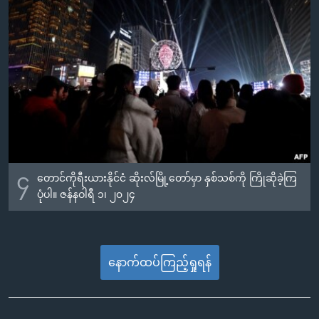
၄
တောင်ကိုရီးယားနိုင်ငံ ဆိုးလ်မြို့တော်မှာ နှစ်သစ်ကို ကြိုဆိုခဲ့ကြ
ပုံပါ။ ဇန်နဝါရီ ၁၊ ၂၀၂၄
နောက်ထပ်ကြည့်ရှုရန်