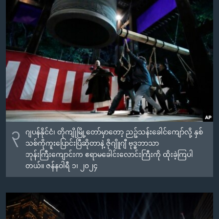
၃
ဂျပန်နိုင်ငံ၊ တိုကျိုမြို့တော်မှာတော့ ညဉ့်သန်းခေါင်ကျော်လို့ နှစ်
သစ်ကိုကူးပြောင်းပြီဆိုတာနဲ့ ဇိုဂျိူဂျီ ဗုဒ္ဓဘာသာ
ဘုန်းကြီးကျောင်းက ဧရာမခေါင်းလောင်းကြီးကို ထိုးခဲ့ကြပါ
တယ်။ ဇန်နဝါရီ ၁၊ ၂၀၂၄