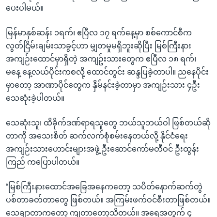
ပေးပါမယ်။
မြန်မာနှစ်ဆန်း ၁ရက်၊ ဧပြီလ ၁၇ ရက်နေ့မှာ စစ်ကောင်စီက
လွတ်ငြိမ်းချမ်းသာခွင့်ဟာ မျှတမှုမရှိဘူးဆိုပြီး မြစ်ကြီးနား
အကျဉ်းထောင်မှာရှိတဲ့ အကျဥ်းသားတွေက ဧပြီလ ၁၈ ရက်၊
မနေ့ နေ့လယ်ပိုင်းကစလို့ ထောင်တွင်း ဆန္ဒပြခဲ့တာပါ။ ညနေပိုင်း
မှာတော့ အာဏာပိုင်တွေက နှိမ်နင်းခဲ့တာမှာ အကျဉ်းသား ၄ဦး
သေဆုံးခဲ့ပါတယ်။
သေဆုံးသူ၊ ထိခိုက်ဒဏ်ရာရသူတွေ ဘယ်သူဘယ်ဝါ ဖြစ်တယ်ဆို
တာကို အသေးစိတ် ဆက်လက်စုံစမ်းနေတယ်လို့ နိုင်ငံရေး
အကျဉ်းသားဟောင်းများအဖွဲ့ ဦးဆောင်ကော်မတီဝင် ဦးထွန်း
ကြည် ကပြောပါတယ်။
“မြစ်ကြီးနားထောင်အခြေအနေကတော့ သပိတ်နောက်ဆက်တွဲ
ပစ်တာခတ်တာတွေ ဖြစ်တယ်။ အကြမ်းဖက်ဝင်စီးတာဖြစ်တယ်။
သေချာတာကတော့ ကျတာတော့သိတယ်။ အရေအတွက် ၄