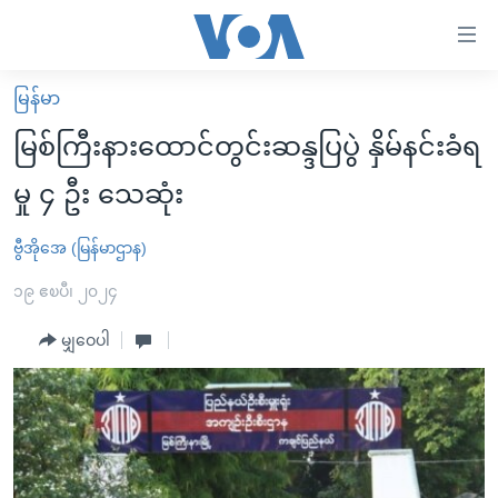
သုံး
ရ
လွယ်ကူ
မြန်မာ
မူလစာမျက်နှာ
စေ
မြစ်ကြီးနားထောင်တွင်းဆန္ဒပြပွဲ နှိမ်နင်းခံရ
မြန်မာ
သည့်
မှု ၄ ဦး သေဆုံး
ကမ္ဘာ့သတင်းများ
Link
ဗွီဒီယို
နိုင်ငံတကာ
ဗွီအိုအေ (မြန်မာဌာန)
များ
သတင်းလွတ်လပ်ခွင့်
အမေရိကန်
၁၉ ဧၿပီ၊ ၂၀၂၄
ပင်မ
ရပ်ဝန်းတခု လမ်းတခု အလွန်
တရုတ်
အကြောင်းအရာ
မျှဝေပါ
သို့
အင်္ဂလိပ်စာလေ့လာမယ်
အစ္စရေး-ပါလက်စတိုင်း
ကျော်
အပတ်စဉ်ကဏ္ဍများ
အမေရိကန်သုံးအီဒီယံ
ကြည့်
ရေဒီယိုနှင့်ရုပ်သံ အချက်အလက်များ
မကြေးမုံရဲ့ အင်္ဂလိပ်စာ
ရေဒီယို
ရန်
ပင်မ
ရေဒီယို/တီဗွီအစီအစဉ်
ရုပ်ရှင်ထဲက အင်္ဂလိပ်စာ
တီဗွီ