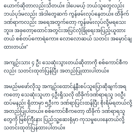
ယောက်ဆိုတာလည်းသိတယ်။ ဒါပေမယ့် ဘယ်သူတွေလည်း
ဘယ်ပုဒ်မလည်း အဲဒါတွေဆက် ကွန်ဖမ်းလုပ်နေတယ်။ ထိခိုက်
ဒဏ်ရာကလည်း အရေအတွက်တော့ ကွန်ဖမ်းလုပ်လို့မရသေး
ဘူး။ အခုတော့ထောင်အတွင်းအပြင်လုံခြုံရေးအပြည့်ယူထား
တယ် စစ်တပ်ကောရဲကော။ လောလောဆယ် သတင်း အမှောင်ချ
ထားတယ်။”
အကျဉ်းသား ၄ ဦး သေဆုံးသွားတယ်ဆိုတာကို စစ်ကောင်စီက
လည်း သတင်းထုတ်ပြန်ပြီး အတည်ပြုထားပါတယ်။
အမည်မဖော်လိုသူ အကျဉ်းထောင်နဲ့နီးစပ်သူပြောဆိုချက်အရ
ကတော့ သေဆုံးသူဟာ ၄ဦးရှိသလို ထိခိုက်ဒဏ်ရာရသူ ၁၀ဦး
ထပ်မနည်း ရှိတာမှာ ၅ဦးက ဒဏ်ရာပြင်းထန်ပြီး စိုးရိမ်ရတယ်လို့
အတည်ပြုပါတယ်။ စစ်ကောင်စီကတော့ ထိခိုက် ဒဏ်ရာရသူ
တွေကို မြစ်ကြီးနား ပြည်သူ့ဆေးရုံမှာ ကုသမှုပေးနေတယ်လို့
သတင်းထုတ်ပြန်ထားပါတယ်။