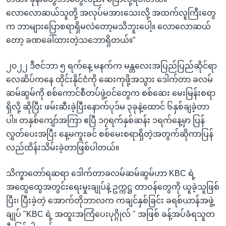
လောလောဆယ်သူတို့ အလုပ်မအားသေးလို့ အထက်လူကြီးတွေ
က ဘာများပြောစရာရှိမလဲတော့မသိဘူးပေါ့။ လောလောဆယ်
တော့ ခဏခေါ်ထားတဲ့သဘောရှိတယ်။”
၂၀၂၂ ဒီဇင်ဘာ ၅ ရက်နေ့ မနက်က မန္တလေးအပြည်ပြည်ဆိုင်ရာ
လေဆိပ်ကနေ ထိုင်းနိုင်ငံကို ဆေးကုဖို့အသွား ဒေါက်တာ ခလမ်
ဆမ်ဆွမ်ကို စစ်ကောင်စီတပ်ဖွဲ့ဝင်တွေက စစ်ဆေး မေးမြန်းစရာ
ရှိလို့ ဆိုပြီး ဖမ်းဆီးခဲ့ပြီးနောက်ပုဒ်မ ၃ခုနဲ့ထောင် ၆နှစ်ချခဲ့တာ
ပါ။ တနှစ်ကျော်အကြာ ဧပြီ ၁၇ရက်နှစ်ဆန်း ၁ရက်နေ့မှာ ပြန်
လွှတ်ပေးအပြီး နေ့မကူးခင် စစ်မေးစရာရှိတဲ့အတွက်ဆိုကာပြန်
လည်ထိန်းသိမ်းခဲ့တာဖြစ်ပါတယ်။
သိက္ခာတော်ရဆရာ ဒေါက်တာခလမ်ဆမ်ဆွမ်ဟာ KBC ရဲ့
အထွေထွေအတွင်းရေးမှုးချုပ်နဲ့ ဥက္ကဋ္ဌ တာဝန်တွေကို ယူခဲ့သူဖြစ်
ပြီး၊ ပြီးခဲ့တဲ့ အောက်တိုဘာလက ကချင်နှစ်ခြင်း ခရစ်ယာန်အဖွဲ့
ချုပ် "KBC ရဲ့ အထူးအကြံပေးပုဂ္ဂိုလ် " အဖြစ် ခန့်အပ်ခံရသူတ