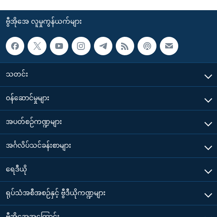
ဗွီအိုအေ လူမှုကွန်ယက်များ
သတင်း
၀န်ဆောင်မှုများ
အပတ်စဉ်ကဏ္ဍများ
အင်္ဂလိပ်သင်ခန်းစာများ
ရေဒီယို
ရုပ်သံအစီအစဉ်နှင့် ဗွီဒီယိုကဏ္ဍများ
ဗွီအိုအေအကြောင်း