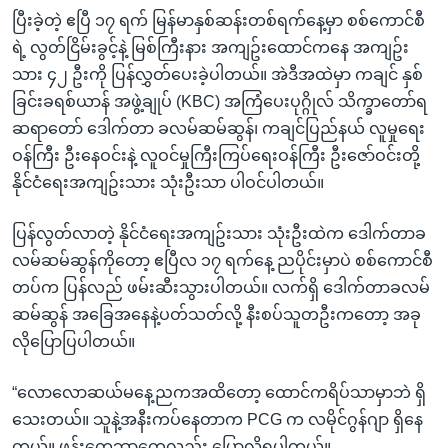
ပြီးခဲ့တဲ့ ဧပြီ ၁၇ ရက် မြန်မာနှစ်ဆန်းတစ်ရက်နေ့မှာ စစ်ကောင်စီ
ရဲ့ လွတ်ငြိမ်းခွင့်နဲ့ မြစ်ကြီးနား အကျဥ်းထောင်ကနေ အကျဥ်း
သား ၄၂ ဦးကို ပြန်လွှတ်ပေးခဲ့ပါတယ်။ အဲဒီအထဲမှာ ကချင် နှစ်
ခြင်းခရစ်ယာန် အဖွဲ့ချုပ် (KBC) အကြံပေးပုဂ္ဂိုလ် သိက္ခာတော်ရ
ဆရာတော် ဒေါက်တာ ခလမ်ဆမ်ဆွန်၊ ကချင်ပြည်နယ် လူမှုရေး
ဝန်ကြီး ဦးနေဝင်းနဲ့ လူဝင်မှုကြီးကြပ်ရေးဝန်ကြီး ဦးဇော်ဝင်းတို့
နိုင်ငံရေးအကျဥ်းသား သုံးဦးသာ ပါဝင်ပါတယ်။
ပြန်လွတ်လာတဲ့ နိုင်ငံရေးအကျဥ်းသား သုံးဦးထဲက ဒေါက်တာခ
လမ်ဆမ်ဆွန်ကိုတော့ ဧပြီလ ၁၇ ရက်နေ့ ညပိုင်းမှာပဲ စစ်ကောင်စီ
တပ်က ပြန်လည် ဖမ်းဆီးသွားပါတယ်။ လက်ရှိ ဒေါက်တာခလမ်
ဆမ်ဆွန် အခြေအနေနဲ့ပတ်သတ်လို့ နီးစပ်သူတဦးကတော့ အခု
လိုပြောပြပါတယ်။
“လောလောဆယ်မနေ့ညကအထိတော့ ထောင်ကရိပ်သာမှာဘဲ ရှိ
သေးတယ်။ သူနဲ့အနီးကပ်နေတာက PCG က လမိုင်ဂွန်ဂျာ ရှိနေ
တယ်။ ဖုန်းတွေဘာတွေလည်း ပြောလို့ရပါတယ်။