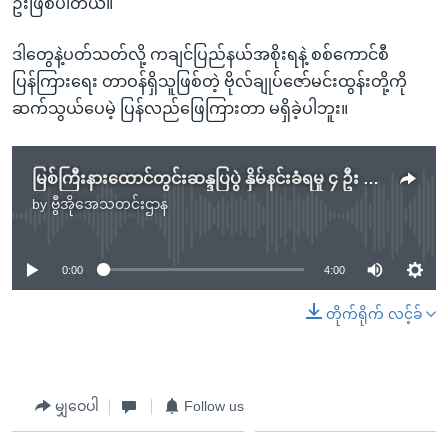
ဦးဖြစ်ပါတယ်။
ဒါတွေနဲ့ပတ်သတ်လို့ ကချင်ပြည်နယ်အစိုးရနဲ့ စစ်ကောင်စီ
ပြန်ကြားရေး တာဝန်ရှိသူဖြစ်တဲ့ ဗိုလ်ချုပ်ဇော်မင်းထွန်းတို့ကို
ဆက်သွယ်ပေမဲ့ ပြန်လည်ဖြေကြားတာ မရှိခဲ့ပါဘူး။
မြစ်ကြီးနားထောင်တွင်းဆန္ဒပြပွဲ နှိမ်နင်းခံရမှု ၄ ဦး သေဆုံး
by
ဗွီအိုအေသတင်းဌာန
No media source currently available
0:00
4:00
တိုက်ရိုက် လင့်ခ်
မျှဝေပါ
Follow us