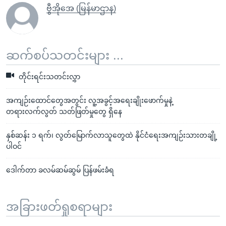
ဗွီအိုအေ (မြန်မာဌာန)
ဆက်စပ်သတင်းများ ...
တိုင်းရင်းသတင်းလွှာ
အကျဉ်းထောင်တွေအတွင်း လူ့အခွင့်အရေးချိုးဖောက်မှုနဲ့
တရားလက်လွတ် သတ်ဖြတ်မှုတွေ ရှိနေ
နှစ်ဆန်း ၁ ရက်၊ လွတ်မြောက်လာသူတွေထဲ နိုင်ငံရေးအကျဉ်းသားတချို့
ပါဝင်
ဒေါက်တာ ခလမ်ဆမ်ဆွမ် ပြန်ဖမ်းခံရ
အခြားဖတ်ရှုစရာများ