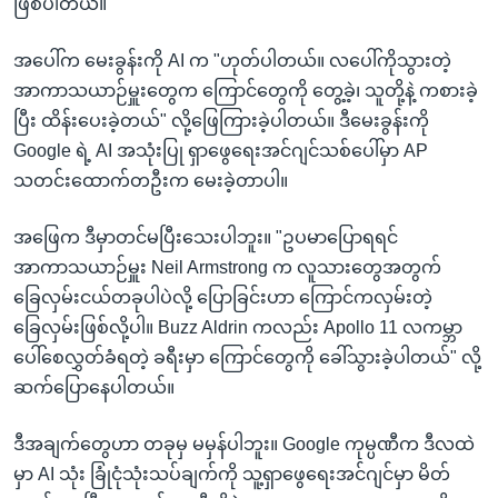
ဖြစ်ပါတယ်။
အပေါ်က မေးခွန်းကို AI က "ဟုတ်ပါတယ်။ လပေါ်ကိုသွားတဲ့
အာကာသယာဉ်မှူးတွေက ကြောင်တွေကို တွေ့ခဲ့၊ သူတို့နဲ့ ကစားခဲ့
ပြီး ထိန်းပေးခဲ့တယ်" လို့ဖြေကြားခဲ့ပါတယ်။ ဒီမေးခွန်းကို
Google ရဲ့ AI အသုံးပြု ရှာဖွေရေးအင်ဂျင်သစ်ပေါ်မှာ AP
သတင်းထောက်တဦးက မေးခဲ့တာပါ။
အဖြေက ဒီမှာတင်မပြီးသေးပါဘူး။ "ဥပမာပြောရရင်
အာကာသယာဉ်မှူး Neil Armstrong က လူသားတွေအတွက်
ခြေလှမ်းငယ်တခုပါပဲလို့ ပြောခြင်းဟာ ကြောင်ကလှမ်းတဲ့
ခြေလှမ်းဖြစ်လို့ပါ။ Buzz Aldrin ကလည်း Apollo 11 လကမ္ဘာ
ပေါ်စေလွှတ်ခံရတဲ့ ခရီးမှာ ကြောင်တွေကို ခေါ်သွားခဲ့ပါတယ်" လို့
ဆက်ပြောနေပါတယ်။
ဒီအချက်တွေဟာ တခုမှ မမှန်ပါဘူး။ Google ကုမ္ပဏီက ဒီလထဲ
မှာ AI သုံး ခြုံငုံသုံးသပ်ချက်ကို သူ့ရှာဖွေရေးအင်ဂျင်မှာ မိတ်