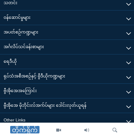
သတင်း
၀န်ဆောင်မှုများ
အပတ်စဉ်ကဏ္ဍများ
အင်္ဂလိပ်သင်ခန်းစာများ
ရေဒီယို
ရုပ်သံအစီအစဉ်နှင့် ဗွီဒီယိုကဏ္ဍများ
ဗွီအိုအေအကြောင်း
ဗွီအိုအေ မိုဘိုင်းလ်အက်ပ်များ ဒေါင်းလုတ်ယူရန်
Other Links
တိုက်ရိုက်