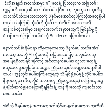
"ဒီလိုအချက်အလက်အမှားမျိုးတွေရဲ့ ပြဿနာက အမြဲတမ်း
ကျွန်မတို့ဘေးမှာရှိနေတတ်တာပါ။ ပြီးတော့ လူတွေဟာ သူတို့ရဲ့
တဘက်ပိတ်သဘောထားကို ပိုခိုင်မာအောင်လုပ်ကြတဲ့အလေ့ရှိပါ
တယ်။ ဒါကြောင့် ကိုယ့်ကိုကိုယ် ဘက်လိုက်နေသလားလို့
ဆန်းစစ်တဲ့အခါမှာ အချက်အလက်အမှားတွေကို မြင်နိုင်ဖို့ ပို
ခဲယဉ်းတတ်ကြပါတယ်။" လို့ Bender က ပြောပါတယ်။
နောက်ထပ်စိုးရိမ်စရာ ကိစ္စတခုကတော့ ပိုနက်နဲပါတယ်။ အဲဒါ
ကတော့ အခုလို AI ကိုမေးလိုက်ခြင်းအားဖြင့် အလွယ်တကူ
အဖြေရရှိလာခြင်းကြောင့် အင်တာနက်ပေါ်မှာ လူသားတွေရဲ့
ဗဟုသုတရှာဖွေခြင်းအတွေ့အကြုံဟာ ယုတ်လျော့လာစရာရှိပါ
တယ်။ အွန်လိုင်းပေါ်မှာကြုံတွေရတဲ့ သိမြင်နှံ့စပ်မှုနဲ့ လိုင်းပေါ်က
ဖိုရမ်တွေမှာ ကိုယ့်လိုပဲ အလားတူကြုံတွေ့နေရတဲ့ တခြားသူတွေ
နဲ့ ချိတ်ဆက်မျှဝေပြောဆိုရခြင်းရဲ့ တန်းဖိုးတွေကို ကျဆင်းလာ
စေပါတယ်။
အဲဒီလို ဖိုရမ်တွေနဲ့ အလားတူဝက်ဆိုဒ်စာမျက်နှာတွေက သူတို့ဆီ