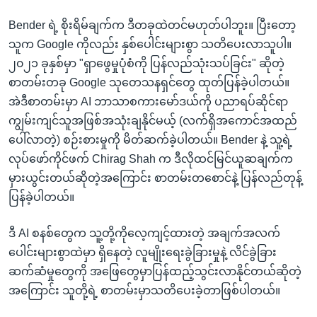
Bender ရဲ့ စိုးရိမ်ချက်က ဒီတခုထဲတင်မဟုတ်ပါဘူး။ ပြီးတော့
သူက Google ကိုလည်း နှစ်ပေါင်းများစွာ သတိပေးလာသူပါ။
၂၀၂၁ ခုနှစ်မှာ "ရှာဖွေမှုပုံစံကို ပြန်လည်သုံးသပ်ခြင်း" ဆိုတဲ့
စာတမ်းတခု Google သုတေသနရှင်တွေ ထုတ်ပြန်ခဲ့ပါတယ်။
အဲဒီစာတမ်းမှာ AI ဘာသာစကားမော်ဒယ်ကို ပညာရပ်ဆိုင်ရာ
ကျွမ်းကျင်သူအဖြစ်အသုံးချနိုင်မယ့် (လက်ရှိအကောင်အထည်
ပေါ်လာတဲ့) စဉ်းစားမှုကို မိတ်ဆက်ခဲ့ပါတယ်။ Bender နဲ့ သူ့ရဲ့
လုပ်ဖော်ကိုင်ဖက် Chirag Shah က ဒီလိုထင်မြင်ယူဆချက်က
မှားယွင်းတယ်ဆိုတဲ့အကြောင်း စာတမ်းတစောင်နဲ့ ပြန်လည်တုန့်
ပြန်ခဲ့ပါတယ်။
ဒီ AI စနစ်တွေက သူ့တို့ကိုလေ့ကျင့်ထားတဲ့ အချက်အလက်
ပေါင်းများစွာထဲမှာ ရှိနေတဲ့ လူမျိုးရေးခွဲခြားမှုနဲ့ လိင်ခွဲခြား
ဆက်ဆံမှုတွေကို အဖြေတွေမှာပြန်ထည့်သွင်းလာနိုင်တယ်ဆိုတဲ့
အကြောင်း သူတို့ရဲ့ စာတမ်းမှာသတိပေးခဲ့တာဖြစ်ပါတယ်။