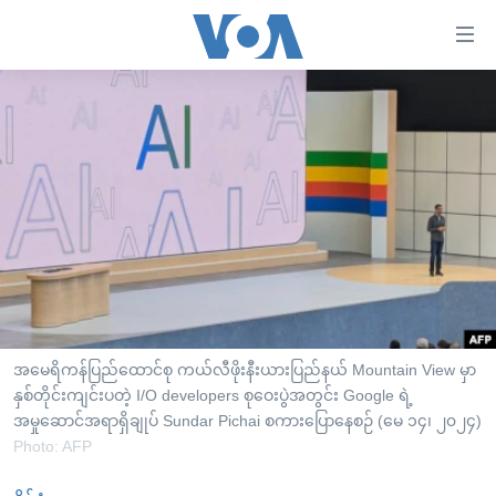
သုံး
ရ
လွယ်ကူ
မူလစာမျက်နှာ
စေ
မြန်မာ
သည့်
ကမ္ဘာ့သတင်းများ
Link
ဗွီဒီယို
နိုင်ငံတကာ
များ
သတင်းလွတ်လပ်ခွင့်
အမေရိကန်
ပင်မ
ရပ်ဝန်းတခု လမ်းတခု အလွန်
တရုတ်
အကြောင်းအရာ
သို့
အင်္ဂလိပ်စာလေ့လာမယ်
အစ္စရေး-ပါလက်စတိုင်း
အမေရိကန်ပြည်ထောင်စု ကယ်လီဖိုးနီးယားပြည်နယ် Mountain View မှာ
ကျော်
အပတ်စဉ်ကဏ္ဍများ
နှစ်တိုင်းကျင်းပတဲ့ I/O developers စုဝေးပွဲအတွင်း Google ရဲ့
အမေရိကန်သုံးအီဒီယံ
ကြည့်
အမှုဆောင်အရာရှိချုပ် Sundar Pichai စကားပြောနေစဉ် (မေ ၁၄၊ ၂၀၂၄)
ရေဒီယိုနှင့်ရုပ်သံ အချက်အလက်များ
မကြေးမုံရဲ့ အင်္ဂလိပ်စာ
ရေဒီယို
ရန်
Photo: AFP
ပင်မ
ရေဒီယို/တီဗွီအစီအစဉ်
ရုပ်ရှင်ထဲက အင်္ဂလိပ်စာ
တီဗွီ