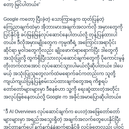
တော့ မြင်ပါတယ်။"
Google ကတော့ ပြီးခဲ့တဲ့ သောကြာနေ့က ထုတ်ပြန်တဲ့
ကြေညာချက်ထဲမှာ အိုဘားမားအချက်အလက်လို အမှားတွေကို
ပြင်နိုင်ဖို့ ခပ်မြန်မြန်လုပ်ဆောင်နေပါတယ်လို့ တုန့်ပြန်ထားပါ
တယ်။ ဒီလိုအမှားမျိုးတွေက ကုမ္ပဏီရဲ့ အကြောင်းအရာပိုင်း
ဆိုင်ရာ မူဝါဒတွေကိုလည်း ချိုးဖောက်ရာရောက်ပြီး ဒါတွေကို
အသုံးပြုလို့ ထွက်ရှိပြီးသားလုပ်ဆောင်ချက်တွေကို ပိုကောင်းမွန်
တိုးတက်လာအောင် လုပ်ဆောင်သွားပါမယ်လို့ဆိုပါတယ်။ ဒါပေ
မယ့် အသုံးပြုသူတွေလက်ထဲမရောက်ခင်ကတည်းက သူတို့
ကျယ်ကျယ်ပြန့်ပြန့်စမ်းသပ်ထားချက်တွေအရ ကိစ္စရပ်
တော်တော်များများမှာ ဒီစနစ်ဟာ သူ့ကို ရေးဆွဲထားတဲ့အတိုင်း
အလုပ်ဖြစ်နေတယ်လို့ Google က အခိုင်အမာပြောဆိုပါတယ်။
"ဒီ AI Overviews လုပ်ဆောင်ချက်က ပေးတဲ့အဖြေတော်တော်
များများမှာ အရည်အသွေးရှိတဲ့ အချက်အလက်တွေပေးနိုင်ပြီး
အင်တာနက်ပေါ် နက်နက်နဲနဲဆက်ရှာနိုင်ဖို့ လင့်ခ်တွေလည်း ပါဝင်