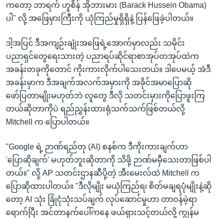
ကတော့ ဘာရက် ဟူစိန် အိုဘားမား (Barack Hussein Obama)
ပါ" လို့ အဖြေမှားကြီးကို ယုံကြည်မှုရှိရှိနဲ့ ပြန်ဖြေခဲ့ပါတယ်။
ဒါ့အပြင် ဒီအကျဉ်းချုံးအဖြေရဲ့အောက်မှာလည်း သမိုင်း
ပညာရှင်တွေရေးသားတဲ့ ပညာရပ်ဆိုင်ရာစာအုပ်တအုပ်ထဲက
အခန်းတခုကိုတောင် ကိုးကားလိုက်ပါသေးတယ်။ ဒါပေမယ့် အဲဒီ
အခန်းမှာက ဒီအချက်အလက်အမှားကို အခိုင်အမာပြောဆို
ဖော်ပြတာမျိုးမဟုတ်ဘဲ လူတွေ ဒီလို သတင်းမှားကိုပြောဖူးကြ
တယ်ဆိုတာကိုပဲ ရည်ညွှန်းထားရုံသက်သက်ဖြစ်တယ်လို့
Mitchell က ပြောပါတယ်။
"Google ရဲ့ ဉာဏ်ရည်တု (AI) စနစ်က ဒီကိုးကားချက်ဟာ
'ပြောဆိုချက်' မဟုတ်ဘူးဆိုတာကို သိဖို့ ဉာဏ်မမှီသေးတာဖြစ်ပါ
တယ်။" လို့ AP သတင်းဌာနဆီပို့တဲ့ အီးမေးလ်ထဲ Mitchell က
ပြောဆိုထားပါတယ်။ "ဒီလိုမျိုး မယုံကြည်ရ၊ စိတ်မချရပုံမျိုးနဲ့ဆို
တော့ AI သုံး ခြုံငုံသုံးသပ်ချက် လုပ်ဆောင်မှုဟာ တာဝန်မဲ့ရာ
ရောက်ပြီး အင်တာနက်ပေါ်ကနေ ဖယ်ရှားသင့်တယ်လို့ ကျွန်မ