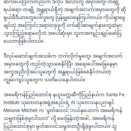
ဆက်ပေးပြီးကတည်းက ဒီလိုပဲ အလားတူ အမှားတွေ၊ တချို့
ရယ်စရာ၊ တချို့ အန္တရာယ်ရှိတဲ့ အချက်အလက်အမှားတွေကို ဆို
ရှယ်မီဒီယာတွေပေါ်လူတွေ ပြန်မျှဝေနေကြပါတယ်။ ကိုယ်ရှာဖွေ
ချင်တဲ့ အကြောင်းအရာတခုခုကို ဝက်ဆိုဒ်စာမျက်နှာတွေထဲမှာ
သွားကြည့်စရာမလိုဘဲ အပေါ်ဆုံးမှာ သူကအကျဉ်းချုပ်ဖော်ပြ
ပေးတာဖြစ်ပါတယ်။
ဒီလုပ်ဆောင်ချက်အသစ်က ဘက်လိုက်မှုတွေ၊ အချက်အလက်
အမှားတွေကို တည်တံ့သွားစေနိုင်ပြီး အရေးပေါ်အခြေနေမှာ
အကူအညီလိုအပ်သူတွေကို အန္တရာယ်ဖြစ်စေနိုင်တယ်တဲ့
ကျွမ်းကျင်သူတွေက သတိပေးနေပါတယ်။
အမေရိကန်ပြည်ထောင်စု နယူးမက္ကဆီကိုပြည်နယ်က Santa Fe
Institute သုတေတနအဖွဲ့အစည်းရဲ့ AI သုတေသနပညာရှင်
Melanie Mitchell က "မွတ်ဆလင် ဘယ်နှယောက် အမေရိကန်
သမ္မတဖြစ်ခဲ့ဖူးပါသလဲ" လို့ မေးမြန်းတဲ့အခါ.. အမေရိကန်
ပြည်ထောင်စုမှာ မွတ်ဆလင်သမ္မတတဦးရှိခဲ့ဖူးပါတယ်။ သူ