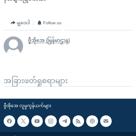
မျှဝေပါ
Follow us
ဗွီအိုအေ (မြန်မာဌာန)
အခြားဖတ်ရှုစရာများ
ဗွီအိုအေ လူမှုကွန်ယက်များ