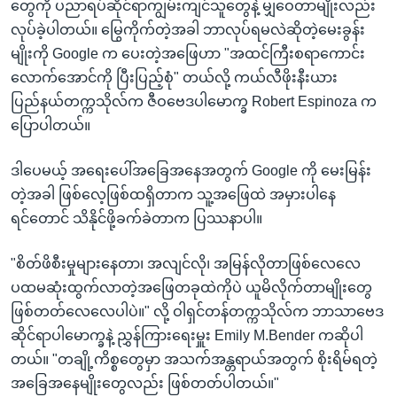
တွေကို ပညာရပ်ဆိုင်ရာကျွမ်းကျင်သူတွေနဲ့ မျှဝေတာမျိုးလည်း
လုပ်ခဲ့ပါတယ်။ မြွေကိုက်တဲ့အခါ ဘာလုပ်ရမလဲဆိုတဲ့မေးခွန်း
မျိုးကို Google က ပေးတဲ့အဖြေဟာ "အထင်ကြီးစရာကောင်း
လောက်အောင်ကို ပြီးပြည့်စုံ" တယ်လို့ ကယ်လီဖိုးနီးယား
ပြည်နယ်တက္ကသိုလ်က ဇီဝဗေဒပါမောက္ခ Robert Espinoza က
ပြောပါတယ်။
ဒါပေမယ့် အရေးပေါ်အခြေအနေအတွက် Google ကို မေးမြန်း
တဲ့အခါ ဖြစ်လေ့ဖြစ်ထရှိတာက သူ့အဖြေထဲ အမှားပါနေ
ရင်တောင် သိနိုင်ဖို့ခက်ခဲတာက ပြဿနာပါ။
"စိတ်ဖိစီးမှုများနေတာ၊ အလျင်လို၊ အမြန်လိုတာဖြစ်လေလေ
ပထမဆုံးထွက်လာတဲ့အဖြေတခုထဲကိုပဲ ယူမိလိုက်တာမျိုးတွေ
ဖြစ်တတ်လေလေပါပဲ။" လို့ ဝါရှင်တန်တက္ကသိုလ်က ဘာသာဗေဒ
ဆိုင်ရာပါမောက္ခနဲ့ ညွှန်ကြားရေးမှူး Emily M.Bender ကဆိုပါ
တယ်။ "တချို့ကိစ္စတွေမှာ အသက်အန္တရာယ်အတွက် စိုးရိမ်ရတဲ့
အခြေအနေမျိုးတွေလည်း ဖြစ်တတ်ပါတယ်။"