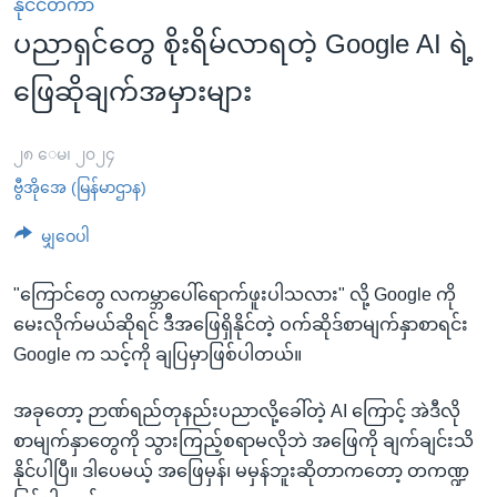
နိုင်ငံတကာ
အ
သုတပဒေသာ အင်္ဂလိပ်စာ
ညွန်း
Learning English
ပညာရှင်တွေ စိုးရိမ်လာရတဲ့ Google AI ရဲ့
စာမျက်နှာ
ဖြေဆိုချက်အမှားများ
သို့
ဗွီအိုအေ လူမှုကွန်ယက်များ
ကျော်
၂၈ ေမ၊ ၂၀၂၄
ကြည့်
ရန်
ဗွီအိုအေ (မြန်မာဌာန)
ဘာသာစကားများ
ရှာဖွေ
မျှဝေပါ
ရန်
နေရာ
"ကြောင်တွေ လကမ္ဘာပေါ်ရောက်ဖူးပါသလား" လို့ Google ကို
သို့
မေးလိုက်မယ်ဆိုရင် ဒီအဖြေရှိနိုင်တဲ့ ဝက်ဆိုဒ်စာမျက်နှာစာရင်း
ကျော်
Google က သင့်ကို ချပြမှာဖြစ်ပါတယ်။
ရန်
အခုတော့ ဉာဏ်ရည်တုနည်းပညာလို့ခေါ်တဲ့ AI ကြောင့် အဲဒီလို
စာမျက်နှာတွေကို သွားကြည့်စရာမလိုဘဲ အဖြေကို ချက်ချင်းသိ
နိုင်ပါပြီ။ ဒါပေမယ့် အဖြေမှန်၊ မမှန်ဘူးဆိုတာကတော့ တကဏ္ဍ