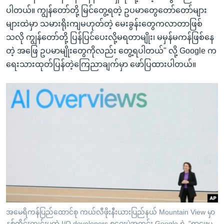
ပါတယ်။ ကျွန်တော်တို့ မြင်တွေ့ရတဲ့ ဥပမာတွေတော်တော်များ
များထဲမှာ သမားရိုးကျမဟုတ်တဲ့ မေးခွန်းတွေကလာတာဖြစ်
သလို ကျွန်တော်တို့ ပြန်ပြင်ပေးလို့မရတာမျိုး၊ မမှန်မကန်ဖြစ်နေ
တဲ့ အဖြေ ဥပမာမျိုးတွေကိုလည်း တွေ့ရပါတယ်" လို့ Google က
ရေးသားထုတ်ပြန်တဲ့ကြေညာချက်မှာ ဖော်ပြထားပါတယ်။
အမေရိကန်ပြည်ထောင်စု ကယ်လီဖိုးနီးယားပြည်နယ် Mountain View မှာ
နှစ်တိုင်းကျင်းပတဲ့ I/O developers စုဝေးပွဲအတွင်း Google ရဲ့ "ရှာဖွေမှု