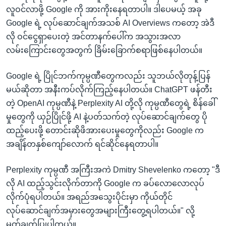
လူဝင်လာဖို့ Google ကို အားကိုးနေရတာပါ။ ဒါပေမယ့် အခု
Google ရဲ့ လုပ်ဆောင်ချက်အသစ် AI Overviews ကတော့ အဲဒီ
လို ဝင်ငွေရှာပေးတဲ့ အင်တာနက်ပေါ်က အသွားအလာ
လမ်းကြောင်းတွေအတွက် ခြိမ်းခြောက်စရာဖြစ်နေပါတယ်။
Google ရဲ့ ပြိုင်ဘက်ကုမ္ပဏီတွေကလည်း သူဘယ်လိုတုန့်ပြန်
မယ်ဆိုတာ အနီးကပ်လိုက်ကြည့်နေပါတယ်။ ChatGPT ဖန်တီး
တဲ့ OpenAI ကုမ္ပဏီနဲ့ Perplexity AI တို့လို ကုမ္ပဏီတွေရဲ့ စိန်ခေါ်
မှုတွေကို ယှဉ်ပြိုင်ဖို့ AI နဲ့ပတ်သက်တဲ့ လုပ်ဆောင်ချက်တွေ ပို
ထည့်ပေးဖို့ တောင်းဆိုဖိအားပေးမှုတွေကိုလည်း Google က
အချိန်တနှစ်ကျော်လောက် ရင်ဆိုင်နေရတာပါ။
Perplexity ကုမ္ပဏီ အကြီးအကဲ Dmitry Shevelenko ကတော့ "ဒီ
လို AI ထည့်သွင်းလိုက်တာကို Google က ခပ်လောလောလုပ်
လိုက်ပုံရပါတယ်။ အရည်အသွေးပိုင်းမှာ ကိုယ်တိုင်
လုပ်ဆောင်ချက်အမှားတွေအများကြီးတွေ့ရပါတယ်။" လို့
မှတ်ချက်ပြုပါတယ်။