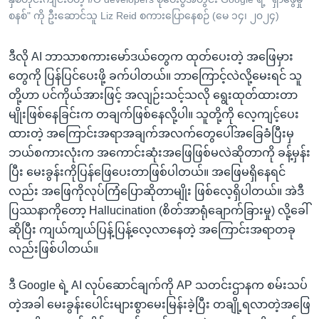
စနစ်" ကို ဦးဆောင်သူ Liz Reid စကားပြောနေစဉ် (မေ ၁၄၊ ၂၀၂၄)
ဒီလို AI ဘာသာစကားမော်ဒယ်တွေက ထုတ်ပေးတဲ့ အဖြေမှား
တွေကို ပြန်ပြင်ပေးဖို့ ခက်ပါတယ်။ ဘာကြောင့်လဲလို့မေးရင် သူ
တို့ဟာ ပင်ကိုယ်အားဖြင့် အလျဉ်းသင့်သလို ရွေးထုတ်ထားတာ
မျိုးဖြစ်နေခြင်းက တချက်ဖြစ်နေလို့ပါ။ သူတို့ကို လေ့ကျင့်ပေး
ထားတဲ့ အကြောင်းအရာအချက်အလက်တွေပေါ်အခြေခံပြီးမှ
ဘယ်စကားလုံးက အကောင်းဆုံးအဖြေဖြစ်မလဲဆိုတာကို ခန့်မှန်း
ပြီး မေးခွန်းကိုပြန်ဖြေပေးတာဖြစ်ပါတယ်။ အဖြေမရှိနေရင်
လည်း အဖြေကိုလုပ်ကြံပြောဆိုတာမျိုး ဖြစ်လေ့ရှိပါတယ်။ အဲဒီ
ပြဿနာကိုတော့ Hallucination (စိတ်အာရုံချောက်ခြားမှု) လို့ခေါ်
ဆိုပြီး ကျယ်ကျယ်ပြန့်ပြန့်လေ့လာနေတဲ့ အကြောင်းအရာတခု
လည်းဖြစ်ပါတယ်။
ဒီ Google ရဲ့ AI လုပ်ဆောင်ချက်ကို AP သတင်းဌာနက စမ်းသပ်
တဲ့အခါ မေးခွန်းပေါင်းများစွာမေးမြန်းခဲ့ပြီး တချို့ရလာတဲ့အဖြေ