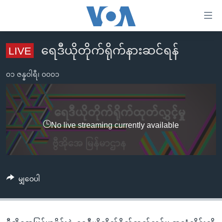
သုံး
ရ
လွယ်ကူ
ရေဒီယိုတိုက်ရိုက်နားဆင်ရန်
LIVE
မူလစာမျက်နှာ
စေ
မြန်မာ
၀၁ ဇန္နဝါရီ၊ ၀၀၀၁
သည့်
ကမ္ဘာ့သတင်းများ
Link
ဗွီဒီယို
နိုင်ငံတကာ
များ
သတင်းလွတ်လပ်ခွင့်
အမေရိကန်
No live streaming currently available
ပင်မ
ရပ်ဝန်းတခု လမ်းတခု အလွန်
တရုတ်
အကြောင်းအရာ
သို့
အင်္ဂလိပ်စာလေ့လာမယ်
အစ္စရေး-ပါလက်စတိုင်း
ကျော်
အပတ်စဉ်ကဏ္ဍများ
အမေရိကန်သုံးအီဒီယံ
မျှဝေပါ
ကြည့်
ရေဒီယိုနှင့်ရုပ်သံ အချက်အလက်များ
မကြေးမုံရဲ့ အင်္ဂလိပ်စာ
ရေဒီယို
ရန်
ပင်မ
ရေဒီယို/တီဗွီအစီအစဉ်
ရုပ်ရှင်ထဲက အင်္ဂလိပ်စာ
တီဗွီ