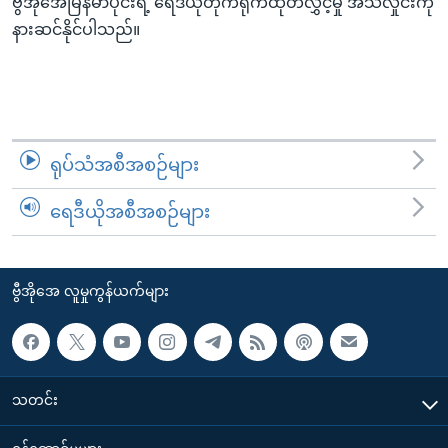
ဗွီအိုအေမြန်မာပိုင်းရဲ့ ရေဒီယိုတိုက်ရိုက်ထုတ်လွှင့်မှု အသံလှိုင်းကို
အ
သုတပဒေသာ အင်္ဂလိပ်စာ
နားဆင်နိုင်ပါသည်။
ညွန်း
Learning English
စာမျက်နှာ
သို့
ဗွီအိုအေ လူမှုကွန်ယက်များ
ကျော်
ကြည့်
ရုပ်သံအစီအစဉ်များ
ရန်
ဘာသာစကားများ
ရှာဖွေ
ရေဒီယိုအစီအစဉ်များ
ရန်
နေရာ
သို့
ဗွီအိုအေ လူမှုကွန်ယက်များ
ကျော်
ရန်
သတင်း