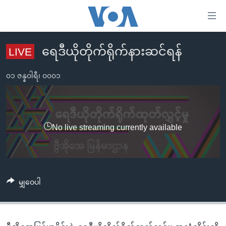
သုံး
ရ
လွယ်ကူ
ရေဒီယိုတိုက်ရိုက်နားဆင်ရန်
LIVE
မူလစာမျက်နှာ
စေ
မြန်မာ
၀၁ ဇန္နဝါရီ၊ ၀၀၀၁
သည့်
ကမ္ဘာ့သတင်းများ
Link
ဗွီဒီယို
နိုင်ငံတကာ
များ
သတင်းလွတ်လပ်ခွင့်
အမေရိကန်
No live streaming currently available
ပင်မ
ရပ်ဝန်းတခု လမ်းတခု အလွန်
တရုတ်
အကြောင်းအရာ
သို့
အင်္ဂလိပ်စာလေ့လာမယ်
အစ္စရေး-ပါလက်စတိုင်း
ကျော်
အပတ်စဉ်ကဏ္ဍများ
အမေရိကန်သုံးအီဒီယံ
မျှဝေပါ
ကြည့်
ရေဒီယိုနှင့်ရုပ်သံ အချက်အလက်များ
မကြေးမုံရဲ့ အင်္ဂလိပ်စာ
ရေဒီယို
ရန်
ပင်မ
ရေဒီယို/တီဗွီအစီအစဉ်
ရုပ်ရှင်ထဲက အင်္ဂလိပ်စာ
တီဗွီ