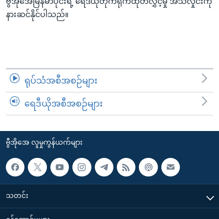
ဗွီအိုအေမြန်မာပိုင်းရဲ့ ရေဒီယိုတိုက်ရိုက်ထုတ်လွှင့်မှု အသံလှိုင်းကို
အ
သုတပဒေသာ အင်္ဂလိပ်စာ
နားဆင်နိုင်ပါသည်။
ညွန်း
Learning English
စာမျက်နှာ
သို့
ဗွီအိုအေ လူမှုကွန်ယက်များ
ကျော်
ကြည့်
ရုပ်သံအစီအစဉ်များ
ရန်
ဘာသာစကားများ
ရှာဖွေ
ရေဒီယိုအစီအစဉ်များ
ရန်
နေရာ
သို့
ဗွီအိုအေ လူမှုကွန်ယက်များ
ကျော်
ရန်
သတင်း