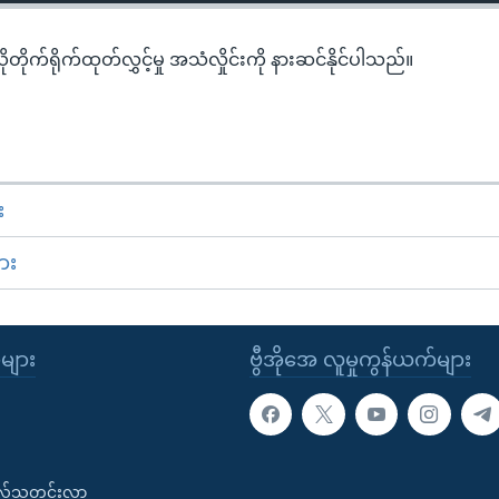
ယိုတိုက်ရိုက်ထုတ်လွှင့်မှု အသံလှိုင်းကို နားဆင်နိုင်ပါသည်။
း
ား
ုများ
ဗွီအိုအေ လူမှုကွန်ယက်များ
းလ်သတင်းလွှာ