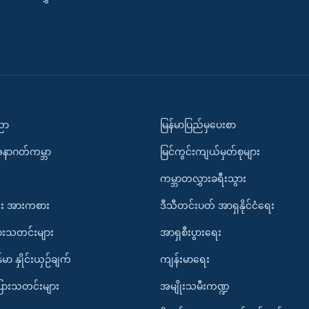
ပညာ
မြန်မာပြည်မှပေးစာ
အနာဂတ်ကမ္ဘာ
မြင်ကွင်းကျယ်မှတ်စုများ
ကမ္ဘာတလွှားခရီးသွား
း အားကစား
ဒီသီတင်းပတ် အာရှနိုင်ငံရေး
ားသတင်းများ
အာရှစီးပွားရေး
်မာ နှိုင်းယှဉ်ချက်
ကျန်းမာရေး
ပြားသတင်းများ
အမျိုးသမီးကဏ္ဍ