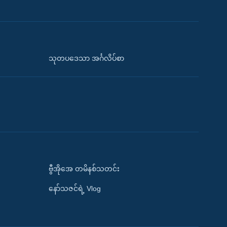
သုတပဒေသာ အင်္ဂလိပ်စာ
ဗွီအိုအေ တမိနစ်သတင်း
နော်သဇင်ရဲ့ Vlog