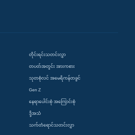
တိုင်းရင်းသတင်းလွှာ
တပတ်အတွင်း အားကစား
သုတစုံလင် အမေရိကန်တခွင်
Gen Z
နေရာပေါင်းစုံ အကြောင်းစုံ
ဒို့အသံ
သက်တံရောင်သတင်းလွှာ