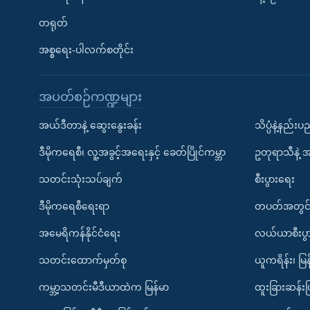
တရုတ်
အစ္စရေး-ပါလက်စတိုင်း
အပတ်စဉ်ကဏ္ဍများ
အယ်ဒီတာနဲ့ ဆွေးနွေးခန်း
သိပ္ပံနဲ့နည်း
ဒီမိုကရေစီ၊ လူ့အခွင့်အရေးနှင့် ခေတ်ပြိုင်ကမ္ဘာ
ဥတုရာသီနဲ့ 
သတင်းသုံးသပ်ချက်
စီးပွားရေး
ဒီမိုကရေစီရေးရာ
တပတ်အတွင်
အမေရိကန်နိုင်ငံရေး
လယ်ယာစီးပွ
သတင်းထောက်မှတ်စု
ယူကရိန်း၊ မြန
ကမ္ဘာ့သတင်းမီဒီယာထဲက မြန်မာ
ထူးခြားဆန်း