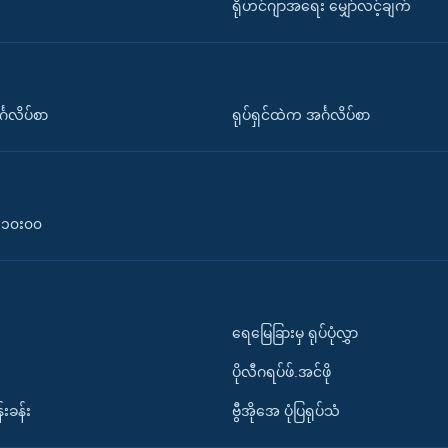
ရိုဟင်ဂျာအရေး မျှော်လင့်ချက်
်္ဂလိပ်စာ
ရုပ်ရှင်ထဲက အင်္ဂလိပ်စာ
၀-၁၀း၀၀
ရေမြေခြားမှ ရုပ်ပုံလွှာ
ပိုလီဂရပ်ဖ်.အင်ဖို
်းခန်း
ဗွီအိုအေ ပုံပြရုပ်သံ