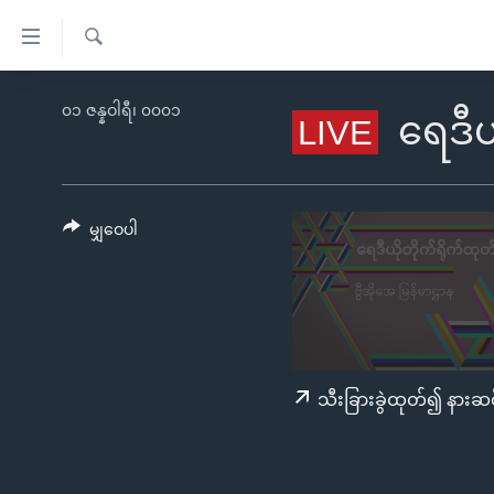
သုံး
ရ
ရှာဖွေ
လွယ်ကူ
မူလစာမျက်နှာ
၀၁ ဇန္နဝါရီ၊ ၀၀၀၁
ရ
ရေဒီယ
LIVE
စေ
မြန်မာ
လာ
သည့်
ဒ်
ကမ္ဘာ့သတင်းများ
Link
ဗွီဒီယို
နိုင်ငံတကာ
မျှဝေပါ
များ
သတင်းလွတ်လပ်ခွင့်
အမေရိကန်
ပင်မ
ရပ်ဝန်းတခု လမ်းတခု အလွန်
တရုတ်
အကြောင်းအရာ
အင်္ဂလိပ်စာလေ့လာမယ်
အစ္စရေး-ပါလက်စတိုင်း
သို့
အပတ်စဉ်ကဏ္ဍများ
အမေရိကန်သုံးအီဒီယံ
ကျော်
သီးခြားခွဲထုတ်၍ နားဆင
ကြည့်
ရေဒီယိုနှင့်ရုပ်သံ အချက်အလက်များ
မကြေးမုံရဲ့ အင်္ဂလိပ်စာ
ရေဒီယို
ရန်
ရေဒီယို/တီဗွီအစီအစဉ်
ရုပ်ရှင်ထဲက အင်္ဂလိပ်စာ
တီဗွီ
ပင်မ