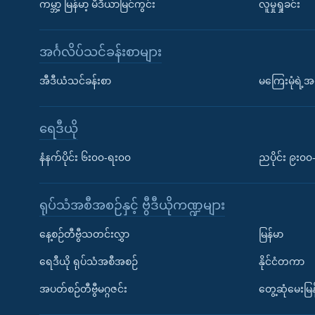
ကမ္ဘာ့ မြန်မာ့ မီဒီယာမြင်ကွင်း
လူမှုရှုခင်း
အင်္ဂလိပ်သင်ခန်းစာများ
အီဒီယံသင်ခန်းစာ
မကြေးမုံရဲ့အင
ရေဒီယို
နံနက်ပိုင်း ၆း၀၀-ရး၀၀
ညပိုင်း ၉း၀
ရုပ်သံအစီအစဉ်နှင့် ဗွီဒီယိုကဏ္ဍများ
နေ့စဉ်တီဗွီသတင်းလွှာ
မြန်မာ
ရေဒီယို ရုပ်သံအစီအစဉ်
နိုင်ငံတကာ
အပတ်စဉ်တီဗွီမဂ္ဂဇင်း
တွေ့ဆုံမေးမြန