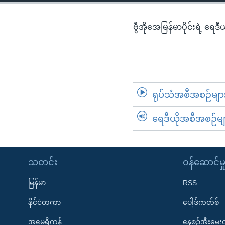
သုတပဒေသာ အင်္ဂလိပ်စာ
အ
ညွန်း
ဗွီအိုအေမြန်မာပိုင်းရဲ့ ရေဒီ
စာမျက်နှာ
သို့
ကျော်
ကြည့်
ရန်
ရုပ်သံအစီအစဉ်မျာ
ရှာဖွေ
ရန်
ရေဒီယိုအစီအစဉ်မျ
နေရာ
သို့
ကျော်
သတင်း
၀န်ဆောင်မှ
ရန်
မြန်မာ
RSS
နိုင်ငံတကာ
ပေါ့ဒ်ကတ်စ်
အမေရိကန်
နေ့စဉ်အီးမေ