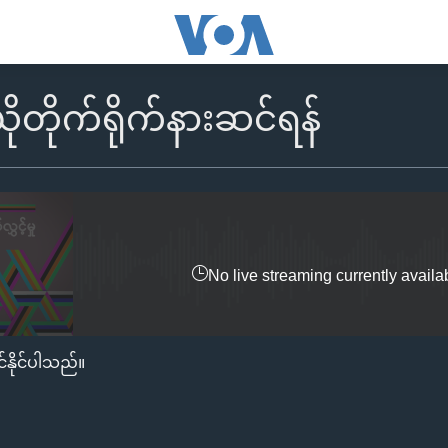
ိုတိုက်ရိုက်နားဆင်ရန်
No live streaming currently availa
်နိုင်ပါသည်။