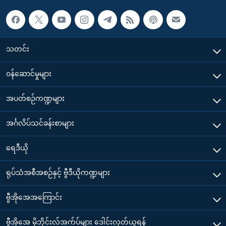
သတင်း
၀န်ဆောင်မှုများ
အပတ်စဉ်ကဏ္ဍများ
အင်္ဂလိပ်သင်ခန်းစာများ
ရေဒီယို
ရုပ်သံအစီအစဉ်နှင့် ဗွီဒီယိုကဏ္ဍများ
ဗွီအိုအေအကြောင်း
ဗွီအိုအေ မိုဘိုင်းလ်အက်ပ်များ ဒေါင်းလုတ်ယူရန်