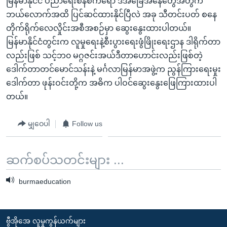
မြန်မာနိုင်ငံ ပညာရေးစနစ်ကရော ဒီအခြေအနေတွေအတွက်
ဘယ်လောက်အထိ ပြင်ဆင်ထားနိုင်ပြီလဲ အခု သီတင်းပတ် စနေ
တိုက်ရိုက်လေလှိုင်းအစီအစဉ်မှာ ဆွေးနွေးထားပါတယ်။
မြန်မာနိုင်ငံတွင်းက လူမှုရေးနဲ့စီးပွားရေးဖွံဖြိုးရေးဌာန ဒါရိုက်တာ
လည်းဖြစ် သင့်ဘ၀ မဂ္ဂဇင်းအယ်ဒီတာဟောင်းလည်းဖြစ်တဲ့
ဒေါက်တာတင်မောင်သန်းနဲ့ မင်္ဂလာမြန်မာအဖွဲ့က ညွန်ကြားရေးမှုး
ဒေါက်တာ ဖုန်းဝင်းတို့က အဓိက ပါဝင်ဆွေးနွေးဖြေကြားထားပါ
တယ်။
မျှဝေပါ
Follow us
ဆက်စပ်သတင်းများ ...
burmaeducation
ဗွီအိုအေ လူမှုကွန်ယက်များ