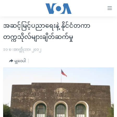
သုံး
ရ
လွယ်ကူ
အဆင့်မြင့်ပညာရေးနဲ့ နိုင်ငံတကာ
မူလစာမျက်နှာ
စေ
တက္ကသိုလ်များချိတ်ဆက်မှု
မြန်မာ
သည့်
ကမ္ဘာ့သတင်းများ
၁၁ ေအာက္တိုဘာ၊ ၂၀၁၂
Link
ဗွီဒီယို
နိုင်ငံတကာ
များ
မျှဝေပါ
သတင်းလွတ်လပ်ခွင့်
အမေရိကန်
ပင်မ
ရပ်ဝန်းတခု လမ်းတခု အလွန်
တရုတ်
အကြောင်းအရာ
သို့
အင်္ဂလိပ်စာလေ့လာမယ်
အစ္စရေး-ပါလက်စတိုင်း
ကျော်
အပတ်စဉ်ကဏ္ဍများ
အမေရိကန်သုံးအီဒီယံ
ကြည့်
ရေဒီယိုနှင့်ရုပ်သံ အချက်အလက်များ
မကြေးမုံရဲ့ အင်္ဂလိပ်စာ
ရေဒီယို
ရန်
ပင်မ
ရေဒီယို/တီဗွီအစီအစဉ်
ရုပ်ရှင်ထဲက အင်္ဂလိပ်စာ
တီဗွီ