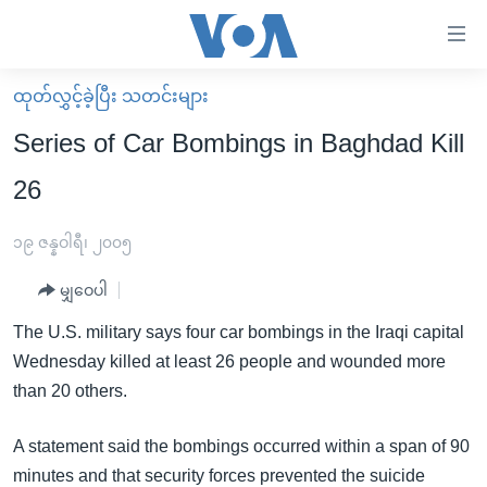
သုံး
ရ
လွယ်ကူ
ထုတ်လွှင့်ခဲ့ပြီး သတင်းများ
မူလစာမျက်နှာ
စေ
Series of Car Bombings in Baghdad Kill
မြန်မာ
သည့်
26
ကမ္ဘာ့သတင်းများ
Link
ဗွီဒီယို
နိုင်ငံတကာ
၁၉ ဇန္နဝါရီ၊ ၂၀၀၅
များ
သတင်းလွတ်လပ်ခွင့်
အမေရိကန်
ပင်မ
မျှဝေပါ
ရပ်ဝန်းတခု လမ်းတခု အလွန်
တရုတ်
အကြောင်းအရာ
The U.S. military says four car bombings in the Iraqi capital
သို့
အင်္ဂလိပ်စာလေ့လာမယ်
အစ္စရေး-ပါလက်စတိုင်း
Wednesday killed at least 26 people and wounded more
ကျော်
အပတ်စဉ်ကဏ္ဍများ
အမေရိကန်သုံးအီဒီယံ
than 20 others.
ကြည့်
ရေဒီယိုနှင့်ရုပ်သံ အချက်အလက်များ
မကြေးမုံရဲ့ အင်္ဂလိပ်စာ
ရေဒီယို
ရန်
A statement said the bombings occurred within a span of 90
ပင်မ
ရေဒီယို/တီဗွီအစီအစဉ်
ရုပ်ရှင်ထဲက အင်္ဂလိပ်စာ
တီဗွီ
minutes and that security forces prevented the suicide