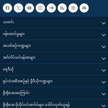
သတင်း
၀န်ဆောင်မှုများ
အပတ်စဉ်ကဏ္ဍများ
အင်္ဂလိပ်သင်ခန်းစာများ
ရေဒီယို
ရုပ်သံအစီအစဉ်နှင့် ဗွီဒီယိုကဏ္ဍများ
ဗွီအိုအေအကြောင်း
ဗွီအိုအေ မိုဘိုင်းလ်အက်ပ်များ ဒေါင်းလုတ်ယူရန်