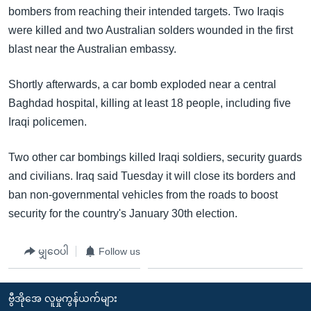
အ
bombers from reaching their intended targets. Two Iraqis
သုတပဒေသာ အင်္ဂလိပ်စာ
ညွန်း
Learning English
were killed and two Australian solders wounded in the first
စာမျက်နှာ
blast near the Australian embassy.
သို့
ဗွီအိုအေ လူမှုကွန်ယက်များ
ကျော်
Shortly afterwards, a car bomb exploded near a central
ကြည့်
Baghdad hospital, killing at least 18 people, including five
ရန်
Iraqi policemen.
ဘာသာစကားများ
ရှာဖွေ
ရန်
Two other car bombings killed Iraqi soldiers, security guards
နေရာ
and civilians. Iraq said Tuesday it will close its borders and
သို့
ban non-governmental vehicles from the roads to boost
ကျော်
security for the country's January 30th election.
ရန်
မျှဝေပါ
Follow us
ဗွီအိုအေ လူမှုကွန်ယက်များ