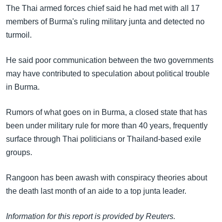
အ
The Thai armed forces chief said he had met with all 17
သုတပဒေသာ အင်္ဂလိပ်စာ
ညွန်း
Learning English
members of Burma's ruling military junta and detected no
စာမျက်နှာ
turmoil.
သို့
ဗွီအိုအေ လူမှုကွန်ယက်များ
ကျော်
He said poor communication between the two governments
ကြည့်
may have contributed to speculation about political trouble
ရန်
in Burma.
ဘာသာစကားများ
ရှာဖွေ
ရန်
Rumors of what goes on in Burma, a closed state that has
နေရာ
been under military rule for more than 40 years, frequently
သို့
surface through Thai politicians or Thailand-based exile
ကျော်
groups.
ရန်
Rangoon has been awash with conspiracy theories about
the death last month of an aide to a top junta leader.
Information for this report is provided by Reuters.