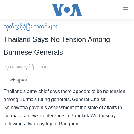
သုံး
ရ
လွယ်ကူ
ထုတ်လွှင့်ခဲ့ပြီး သတင်းများ
မူလစာမျက်နှာ
စေ
Thailand Says No Tension Among
မြန်မာ
သည့်
Burmese Generals
ကမ္ဘာ့သတင်းများ
Link
ဗွီဒီယို
နိုင်ငံတကာ
၀၃ ေဖေဖာ္၀ါရီ၊ ၂၀၀၅
များ
သတင်းလွတ်လပ်ခွင့်
အမေရိကန်
ပင်မ
မျှဝေပါ
ရပ်ဝန်းတခု လမ်းတခု အလွန်
တရုတ်
အကြောင်းအရာ
Thailand's army chief says there appears to be no tension
သို့
အင်္ဂလိပ်စာလေ့လာမယ်
အစ္စရေး-ပါလက်စတိုင်း
among Burma's ruling generals. General Chaisit
ကျော်
အပတ်စဉ်ကဏ္ဍများ
အမေရိကန်သုံးအီဒီယံ
Shinawatra gave his assessment of the state of affairs in
ကြည့်
Burma at a news conference in Bangkok Wednesday
ရေဒီယိုနှင့်ရုပ်သံ အချက်အလက်များ
မကြေးမုံရဲ့ အင်္ဂလိပ်စာ
ရေဒီယို
ရန်
following a two-day trip to Rangoon.
ပင်မ
ရေဒီယို/တီဗွီအစီအစဉ်
ရုပ်ရှင်ထဲက အင်္ဂလိပ်စာ
တီဗွီ