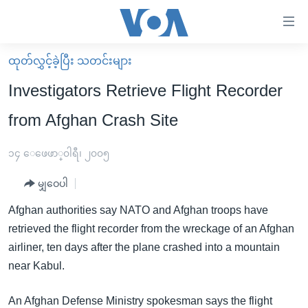
သုံး
ရ
လွယ်ကူ
ထုတ်လွှင့်ခဲ့ပြီး သတင်းများ
မူလစာမျက်နှာ
စေ
Investigators Retrieve Flight Recorder
မြန်မာ
သည့်
from Afghan Crash Site
ကမ္ဘာ့သတင်းများ
Link
ဗွီဒီယို
နိုင်ငံတကာ
၁၄ ေဖေဖာ္၀ါရီ၊ ၂၀၀၅
များ
သတင်းလွတ်လပ်ခွင့်
အမေရိကန်
ပင်မ
မျှဝေပါ
ရပ်ဝန်းတခု လမ်းတခု အလွန်
တရုတ်
အကြောင်းအရာ
Afghan authorities say NATO and Afghan troops have
သို့
အင်္ဂလိပ်စာလေ့လာမယ်
အစ္စရေး-ပါလက်စတိုင်း
retrieved the flight recorder from the wreckage of an Afghan
ကျော်
အပတ်စဉ်ကဏ္ဍများ
အမေရိကန်သုံးအီဒီယံ
airliner, ten days after the plane crashed into a mountain
ကြည့်
near Kabul.
ရေဒီယိုနှင့်ရုပ်သံ အချက်အလက်များ
မကြေးမုံရဲ့ အင်္ဂလိပ်စာ
ရေဒီယို
ရန်
ပင်မ
ရေဒီယို/တီဗွီအစီအစဉ်
ရုပ်ရှင်ထဲက အင်္ဂလိပ်စာ
တီဗွီ
An Afghan Defense Ministry spokesman says the flight