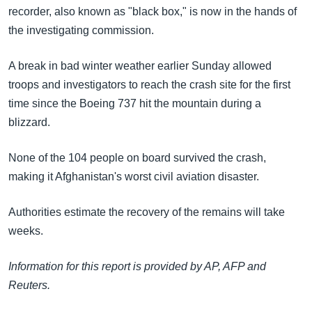
အ
recorder, also known as "black box," is now in the hands of
သုတပဒေသာ အင်္ဂလိပ်စာ
ညွန်း
Learning English
the investigating commission.
စာမျက်နှာ
သို့
ဗွီအိုအေ လူမှုကွန်ယက်များ
A break in bad winter weather earlier Sunday allowed
ကျော်
troops and investigators to reach the crash site for the first
ကြည့်
time since the Boeing 737 hit the mountain during a
ရန်
blizzard.
ဘာသာစကားများ
ရှာဖွေ
ရန်
None of the 104 people on board survived the crash,
နေရာ
making it Afghanistan's worst civil aviation disaster.
သို့
ကျော်
Authorities estimate the recovery of the remains will take
ရန်
weeks.
Information for this report is provided by AP, AFP and
Reuters.