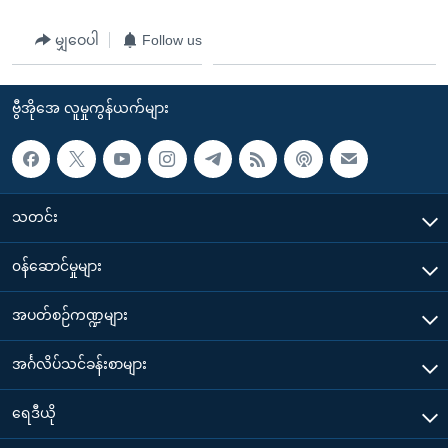
မျှဝေပါ
Follow us
ဗွီအိုအေ လူမှုကွန်ယက်များ
သတင်း
၀န်ဆောင်မှုများ
အပတ်စဉ်ကဏ္ဍများ
အင်္ဂလိပ်သင်ခန်းစာများ
ရေဒီယို