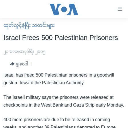
သုံး
ရ
လွယ်ကူ
ထုတ်လွှင့်ခဲ့ပြီး သတင်းများ
မူလစာမျက်နှာ
စေ
Israel Frees 500 Palestinian Prisoners
မြန်မာ
သည့်
ကမ္ဘာ့သတင်းများ
၂၁ ေဖေဖာ္၀ါရီ၊ ၂၀၀၅
Link
ဗွီဒီယို
နိုင်ငံတကာ
မျှဝေပါ
များ
သတင်းလွတ်လပ်ခွင့်
အမေရိကန်
Israel has freed 500 Palestinian prisoners in a goodwill
ပင်မ
ရပ်ဝန်းတခု လမ်းတခု အလွန်
တရုတ်
gesture toward the Palestinian Authority.
အကြောင်းအရာ
သို့
အင်္ဂလိပ်စာလေ့လာမယ်
အစ္စရေး-ပါလက်စတိုင်း
The Israeli military says the prisoners were released at
ကျော်
အပတ်စဉ်ကဏ္ဍများ
အမေရိကန်သုံးအီဒီယံ
checkpoints in the West Bank and Gaza Strip early Monday.
ကြည့်
ရေဒီယိုနှင့်ရုပ်သံ အချက်အလက်များ
မကြေးမုံရဲ့ အင်္ဂလိပ်စာ
ရေဒီယို
ရန်
400 more prisoners are due to be released in coming
ပင်မ
ရေဒီယို/တီဗွီအစီအစဉ်
ရုပ်ရှင်ထဲက အင်္ဂလိပ်စာ
တီဗွီ
weeks, and another 39 Palestinians deported to Europe