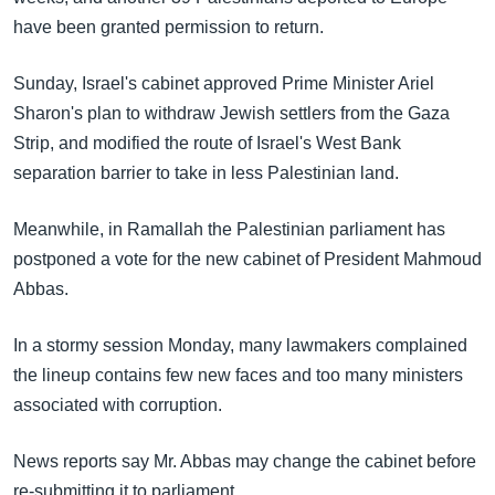
အ
သုတပဒေသာ အင်္ဂလိပ်စာ
have been granted permission to return.
ညွန်း
Learning English
စာမျက်နှာ
Sunday, Israel's cabinet approved Prime Minister Ariel
သို့
ဗွီအိုအေ လူမှုကွန်ယက်များ
Sharon's plan to withdraw Jewish settlers from the Gaza
ကျော်
Strip, and modified the route of Israel's West Bank
ကြည့်
separation barrier to take in less Palestinian land.
ရန်
ဘာသာစကားများ
ရှာဖွေ
Meanwhile, in Ramallah the Palestinian parliament has
ရန်
postponed a vote for the new cabinet of President Mahmoud
နေရာ
Abbas.
သို့
ကျော်
In a stormy session Monday, many lawmakers complained
ရန်
the lineup contains few new faces and too many ministers
associated with corruption.
News reports say Mr. Abbas may change the cabinet before
re-submitting it to parliament.