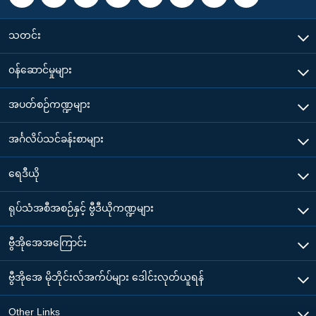
သတင်း
၀န်ဆောင်မှုများ
အပတ်စဉ်ကဏ္ဍများ
အင်္ဂလိပ်သင်ခန်းစာများ
ရေဒီယို
ရုပ်သံအစီအစဉ်နှင့် ဗွီဒီယိုကဏ္ဍများ
ဗွီအိုအေအကြောင်း
ဗွီအိုအေ မိုဘိုင်းလ်အက်ပ်များ ဒေါင်းလုတ်ယူရန်
Other Links