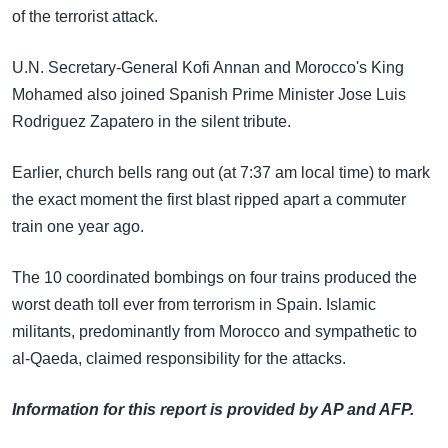
အ
of the terrorist attack.
သုတပဒေသာ အင်္ဂလိပ်စာ
ညွန်း
Learning English
စာမျက်နှာ
U.N. Secretary-General Kofi Annan and Morocco's King
သို့
ဗွီအိုအေ လူမှုကွန်ယက်များ
Mohamed also joined Spanish Prime Minister Jose Luis
ကျော်
Rodriguez Zapatero in the silent tribute.
ကြည့်
ရန်
Earlier, church bells rang out (at 7:37 am local time) to mark
ဘာသာစကားများ
ရှာဖွေ
the exact moment the first blast ripped apart a commuter
ရန်
train one year ago.
နေရာ
သို့
The 10 coordinated bombings on four trains produced the
ကျော်
worst death toll ever from terrorism in Spain. Islamic
ရန်
militants, predominantly from Morocco and sympathetic to
al-Qaeda, claimed responsibility for the attacks.
Information for this report is provided by AP and AFP.