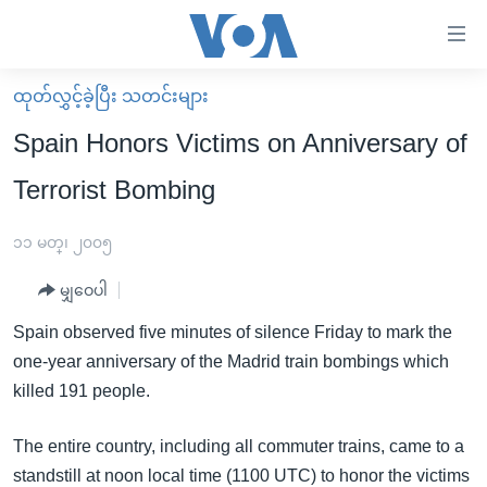
သုံး
ရ
လွယ်ကူ
ထုတ်လွှင့်ခဲ့ပြီး သတင်းများ
မူလစာမျက်နှာ
စေ
Spain Honors Victims on Anniversary of
မြန်မာ
သည့်
Terrorist Bombing
ကမ္ဘာ့သတင်းများ
Link
ဗွီဒီယို
နိုင်ငံတကာ
၁၁ မတ္၊ ၂၀၀၅
များ
သတင်းလွတ်လပ်ခွင့်
အမေရိကန်
ပင်မ
မျှဝေပါ
ရပ်ဝန်းတခု လမ်းတခု အလွန်
တရုတ်
အကြောင်းအရာ
Spain observed five minutes of silence Friday to mark the
သို့
အင်္ဂလိပ်စာလေ့လာမယ်
အစ္စရေး-ပါလက်စတိုင်း
one-year anniversary of the Madrid train bombings which
ကျော်
အပတ်စဉ်ကဏ္ဍများ
အမေရိကန်သုံးအီဒီယံ
killed 191 people.
ကြည့်
ရေဒီယိုနှင့်ရုပ်သံ အချက်အလက်များ
မကြေးမုံရဲ့ အင်္ဂလိပ်စာ
ရေဒီယို
ရန်
The entire country, including all commuter trains, came to a
ပင်မ
ရေဒီယို/တီဗွီအစီအစဉ်
ရုပ်ရှင်ထဲက အင်္ဂလိပ်စာ
တီဗွီ
standstill at noon local time (1100 UTC) to honor the victims