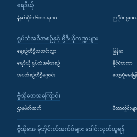
ရေဒီယို
နံနက်ပိုင်း ၆း၀၀-ရး၀၀
ညပိုင်း ၉း၀
ရုပ်သံအစီအစဉ်နှင့် ဗွီဒီယိုကဏ္ဍများ
နေ့စဉ်တီဗွီသတင်းလွှာ
မြန်မာ
ရေဒီယို ရုပ်သံအစီအစဉ်
နိုင်ငံတကာ
အပတ်စဉ်တီဗွီမဂ္ဂဇင်း
တွေ့ဆုံမေးမြန
ဗွီအိုအေအကြောင်း
ဌာနမိတ်ဆက်
မီတာလှိုင်းမျာ
ဗွီအိုအေ မိုဘိုင်းလ်အက်ပ်များ ဒေါင်းလုတ်ယူရန်
Learning English