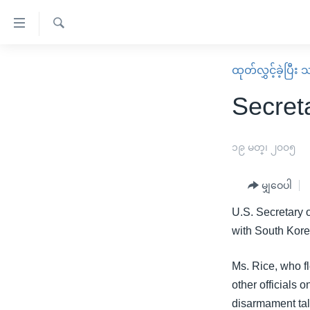
သုံး
ရ
ရှာဖွေ
လွယ်ကူ
မူလစာမျက်နှာ
ထုတ်လွှင့်ခဲ့ပြီ
ရ
စေ
မြန်မာ
လာ
Secret
သည့်
ဒ်
ကမ္ဘာ့သတင်းများ
Link
ဗွီဒီယို
နိုင်ငံတကာ
၁၉ မတ္၊ ၂၀၀၅
များ
သတင်းလွတ်လပ်ခွင့်
အမေရိကန်
ပင်မ
မျှဝေပါ
ရပ်ဝန်းတခု လမ်းတခု အလွန်
တရုတ်
အကြောင်းအရာ
အင်္ဂလိပ်စာလေ့လာမယ်
U.S. Secretary 
အစ္စရေး-ပါလက်စတိုင်း
သို့
with South Korea
အပတ်စဉ်ကဏ္ဍများ
အမေရိကန်သုံးအီဒီယံ
ကျော်
ကြည့်
ရေဒီယိုနှင့်ရုပ်သံ အချက်အလက်များ
မကြေးမုံရဲ့ အင်္ဂလိပ်စာ
ရေဒီယို
Ms. Rice, who f
ရန်
other officials 
ရေဒီယို/တီဗွီအစီအစဉ်
ရုပ်ရှင်ထဲက အင်္ဂလိပ်စာ
တီဗွီ
ပင်မ
disarmament tal