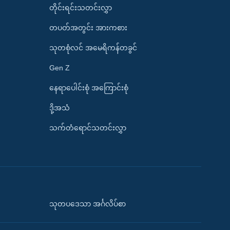
တိုင်းရင်းသတင်းလွှာ
တပတ်အတွင်း အားကစား
သုတစုံလင် အမေရိကန်တခွင်
Gen Z
နေရာပေါင်းစုံ အကြောင်းစုံ
ဒို့အသံ
သက်တံရောင်သတင်းလွှာ
သုတပဒေသာ အင်္ဂလိပ်စာ