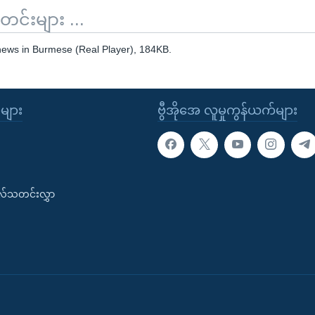
်းများ ...
 news in Burmese (Real Player), 184KB.
ုများ
ဗွီအိုအေ လူမှုကွန်ယက်များ
းလ်သတင်းလွှာ