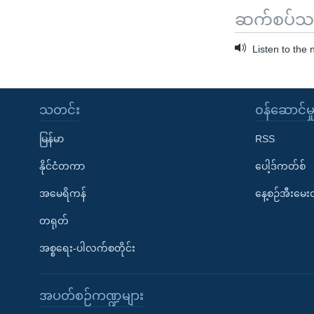
ဆက်စပ်သတင
Listen to the
သတင်း
၀န်ဆောင်မှ
မြန်မာ
RSS
နိုင်ငံတကာ
ပေါ့ဒ်ကတ်စ်
အမေရိကန်
နေ့စဉ်အီးမေ
တရုတ်
အစ္စရေး-ပါလက်စတိုင်း
အပတ်စဉ်ကဏ္ဍများ