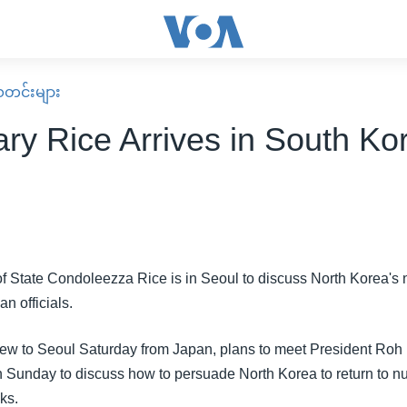
း သတင်းများ
ary Rice Arrives in South Ko
of State Condoleezza Rice is in Seoul to discuss North Korea's
n officials.
lew to Seoul Saturday from Japan, plans to meet President Ro
on Sunday to discuss how to persuade North Korea to return to n
ks.