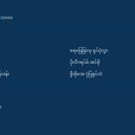
၀-၁၀း၀၀
ရေမြေခြားမှ ရုပ်ပုံလွှာ
ပိုလီဂရပ်ဖ်.အင်ဖို
်းခန်း
ဗွီအိုအေ ပုံပြရုပ်သံ
း