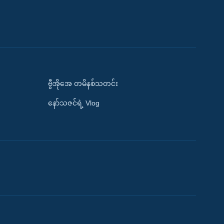
ဗွီအိုအေ တမိနစ်သတင်း
နော်သဇင်ရဲ့ Vlog