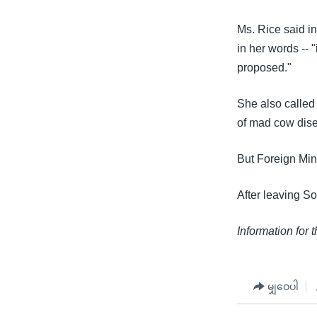
သုတပဒေသာ အင်္ဂလိပ်စာ
အ
ညွန်း
Ms. Rice said in
စာမျက်နှာ
in her words -- 
သို့
proposed."
ကျော်
ကြည့်
She also called
ရန်
of mad cow dise
ရှာဖွေ
ရန်
But Foreign Mi
နေရာ
သို့
After leaving So
ကျော်
Information for 
ရန်
မျှဝေပါ