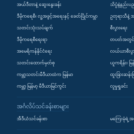
အယ်ဒီတာနဲ့ ဆွေးနွေးခန်း
သိပ္ပံနဲ့နည်း
ဒီမိုကရေစီ၊ လူ့အခွင့်အရေးနှင့် ခေတ်ပြိုင်ကမ္ဘာ
ဥတုရာသီနဲ့ 
သတင်းသုံးသပ်ချက်
စီးပွားရေး
ဒီမိုကရေစီရေးရာ
တပတ်အတွင်
အမေရိကန်နိုင်ငံရေး
လယ်ယာစီးပွ
သတင်းထောက်မှတ်စု
ယူကရိန်း၊ မြန
ကမ္ဘာ့သတင်းမီဒီယာထဲက မြန်မာ
ထူးခြားဆန်း
ကမ္ဘာ့ မြန်မာ့ မီဒီယာမြင်ကွင်း
လူမှုရှုခင်း
အင်္ဂလိပ်သင်ခန်းစာများ
အီဒီယံသင်ခန်းစာ
မကြေးမုံရဲ့အင