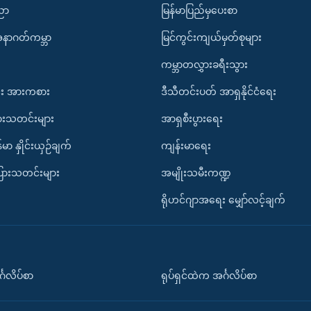
ပညာ
မြန်မာပြည်မှပေးစာ
အနာဂတ်ကမ္ဘာ
မြင်ကွင်းကျယ်မှတ်စုများ
ကမ္ဘာတလွှားခရီးသွား
း အားကစား
ဒီသီတင်းပတ် အာရှနိုင်ငံရေး
ားသတင်းများ
အာရှစီးပွားရေး
်မာ နှိုင်းယှဉ်ချက်
ကျန်းမာရေး
ပြားသတင်းများ
အမျိုးသမီးကဏ္ဍ
ရိုဟင်ဂျာအရေး မျှော်လင့်ချက်
်္ဂလိပ်စာ
ရုပ်ရှင်ထဲက အင်္ဂလိပ်စာ