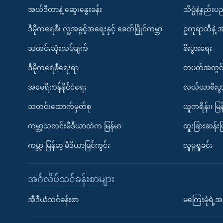
အယ်ဒီတာနဲ့ ဆွေးနွေးခန်း
သိပ္ပံနဲ့နည်း
ဒီမိုကရေစီ၊ လူ့အခွင့်အရေးနှင့် ခေတ်ပြိုင်ကမ္ဘာ
ဥတုရာသီနဲ့ 
သတင်းသုံးသပ်ချက်
စီးပွားရေး
ဒီမိုကရေစီရေးရာ
တပတ်အတွင်
အမေရိကန်နိုင်ငံရေး
လယ်ယာစီးပွ
သတင်းထောက်မှတ်စု
ယူကရိန်း၊ မြန
ကမ္ဘာ့သတင်းမီဒီယာထဲက မြန်မာ
ထူးခြားဆန်း
ကမ္ဘာ့ မြန်မာ့ မီဒီယာမြင်ကွင်း
လူမှုရှုခင်း
အင်္ဂလိပ်သင်ခန်းစာများ
အီဒီယံသင်ခန်းစာ
မကြေးမုံရဲ့အင