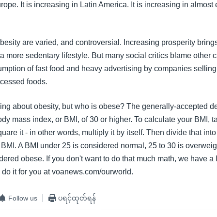
rope. It is increasing in Latin America. It is increasing in almos
esity are varied, and controversial. Increasing prosperity brings
 a more sedentary lifestyle. But many social critics blame other
mption of fast food and heavy advertising by companies selling
ocessed foods.
ing about obesity, but who is obese? The generally-accepted def
dy mass index, or BMI, of 30 or higher. To calculate your BMI, t
are it - in other words, multiply it by itself. Then divide that int
r BMI. A BMI under 25 is considered normal, 25 to 30 is overweig
dered obese. If you don't want to do that much math, we have a 
l do it for you at voanews.com/ourworld.
Follow us
ပရင့်ထုတ်ရန်