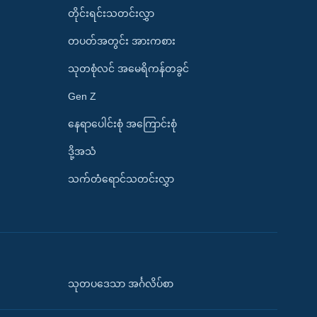
တိုင်းရင်းသတင်းလွှာ
တပတ်အတွင်း အားကစား
သုတစုံလင် အမေရိကန်တခွင်
Gen Z
နေရာပေါင်းစုံ အကြောင်းစုံ
ဒို့အသံ
သက်တံရောင်သတင်းလွှာ
သုတပဒေသာ အင်္ဂလိပ်စာ