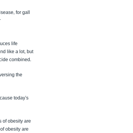
sease, for gall
r
uces life
 like a lot, but
icide combined.
eversing the
ecause today's
s of obesity are
 of obesity are