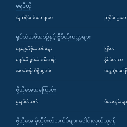
ရေဒီယို
နံနက်ပိုင်း ၆း၀၀-ရး၀၀
ညပိုင်း ၉း၀
ရုပ်သံအစီအစဉ်နှင့် ဗွီဒီယိုကဏ္ဍများ
နေ့စဉ်တီဗွီသတင်းလွှာ
မြန်မာ
ရေဒီယို ရုပ်သံအစီအစဉ်
နိုင်ငံတကာ
အပတ်စဉ်တီဗွီမဂ္ဂဇင်း
တွေ့ဆုံမေးမြန
ဗွီအိုအေအကြောင်း
ဌာနမိတ်ဆက်
မီတာလှိုင်းမျာ
ဗွီအိုအေ မိုဘိုင်းလ်အက်ပ်များ ဒေါင်းလုတ်ယူရန်
Learning English