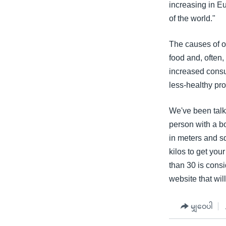
increasing in Eu
of the world."
The causes of ob
food and, often,
increased consu
less-healthy pr
We've been talk
person with a bo
in meters and squ
kilos to get you
than 30 is consi
website that wil
မျှဝေပါ