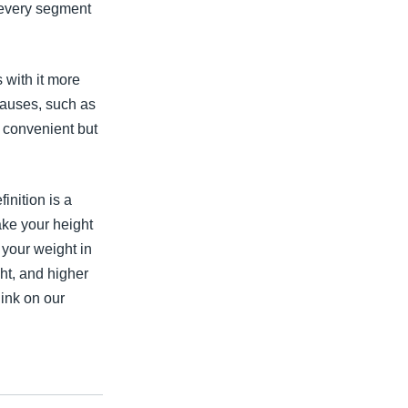
t every segment
 with it more
 causes, such as
 convenient but
inition is a
ake your height
o your weight in
ht, and higher
link on our