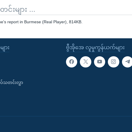
်းများ ...
e's report in Burmese (Real Player), 814KB.
ုများ
ဗွီအိုအေ လူမှုကွန်ယက်များ
းလ်သတင်းလွှာ