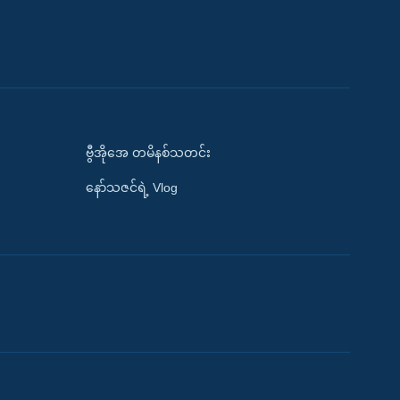
ဗွီအိုအေ တမိနစ်သတင်း
နော်သဇင်ရဲ့ Vlog