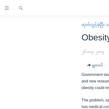
သုံး
ရ
ရှာဖွေ
လွယ်ကူ
မူလစာမျက်နှာ
ထုတ်လွှင့်ခဲ့ပြီ
ရ
စေ
မြန်မာ
လာ
Obesit
သည့်
ဒ်
ကမ္ဘာ့သတင်းများ
Link
ဗွီဒီယို
နိုင်ငံတကာ
၂၆ မတ္၊ ၂၀၀၅
များ
သတင်းလွတ်လပ်ခွင့်
အမေရိကန်
ပင်မ
မျှဝေပါ
ရပ်ဝန်းတခု လမ်းတခု အလွန်
တရုတ်
အကြောင်းအရာ
အင်္ဂလိပ်စာလေ့လာမယ်
Government stat
အစ္စရေး-ပါလက်စတိုင်း
သို့
and new researc
အပတ်စဉ်ကဏ္ဍများ
အမေရိကန်သုံးအီဒီယံ
ကျော်
obesity could r
ကြည့်
ရေဒီယိုနှင့်ရုပ်သံ အချက်အလက်များ
မကြေးမုံရဲ့ အင်္ဂလိပ်စာ
ရေဒီယို
ရန်
The problem, say
ရေဒီယို/တီဗွီအစီအစဉ်
ရုပ်ရှင်ထဲက အင်္ဂလိပ်စာ
တီဗွီ
ပင်မ
has medical co