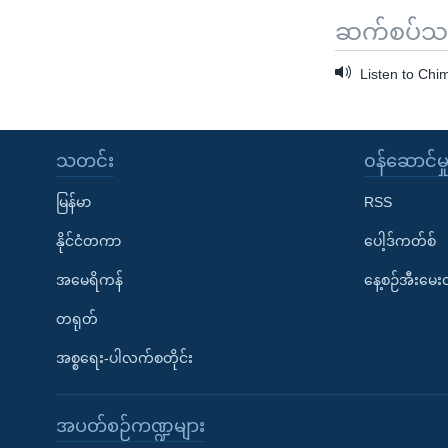
ဆက်စပ်သတင
Listen to Chim
သတင်း
၀န်ဆောင်မှ
မြန်မာ
RSS
နိုင်ငံတကာ
ပေါ့ဒ်ကတ်စ်
အမေရိကန်
နေ့စဉ်အီးမေ
တရုတ်
အစ္စရေး-ပါလက်စတိုင်း
အပတ်စဉ်ကဏ္ဍများ