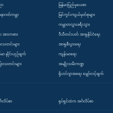
ပညာ
မြန်မာပြည်မှပေးစာ
အနာဂတ်ကမ္ဘာ
မြင်ကွင်းကျယ်မှတ်စုများ
ကမ္ဘာတလွှားခရီးသွား
း အားကစား
ဒီသီတင်းပတ် အာရှနိုင်ငံရေး
ားသတင်းများ
အာရှစီးပွားရေး
်မာ နှိုင်းယှဉ်ချက်
ကျန်းမာရေး
ပြားသတင်းများ
အမျိုးသမီးကဏ္ဍ
ရိုဟင်ဂျာအရေး မျှော်လင့်ချက်
်္ဂလိပ်စာ
ရုပ်ရှင်ထဲက အင်္ဂလိပ်စာ