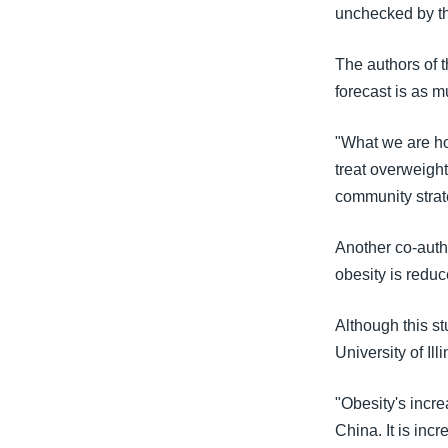
unchecked by th
The authors of t
forecast is as 
"What we are hop
treat overweight
community strate
Another co-autho
obesity is redu
Although this st
University of Il
"Obesity's incre
China. It is incr