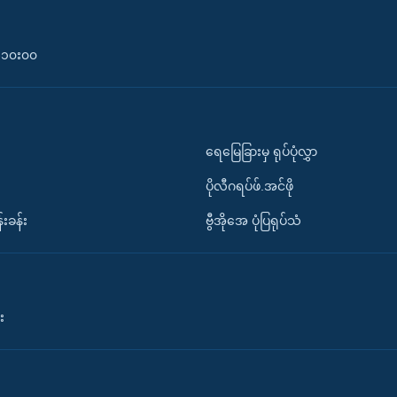
၀-၁၀း၀၀
ရေမြေခြားမှ ရုပ်ပုံလွှာ
ပိုလီဂရပ်ဖ်.အင်ဖို
်းခန်း
ဗွီအိုအေ ပုံပြရုပ်သံ
း