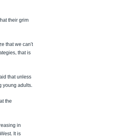
hat their grim
ze that we can't
tegies, that is
aid that unless
g young adults.
at the
reasing in
West. It is