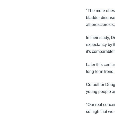
သုတပဒေသာ အင်္ဂလိပ်စာ
အ
ညွန်း
"The more obese 
စာမျက်နှာ
bladder disease, 
သို့
atherosclerosis
ကျော်
ကြည့်
In their study, 
ရန်
expectancy by t
ရှာဖွေ
it's comparable
ရန်
နေရာ
Later this centu
သို့
long-term trend.
ကျော်
ရန်
Co-author Doug 
young people are
"Our real concer
so high that we c