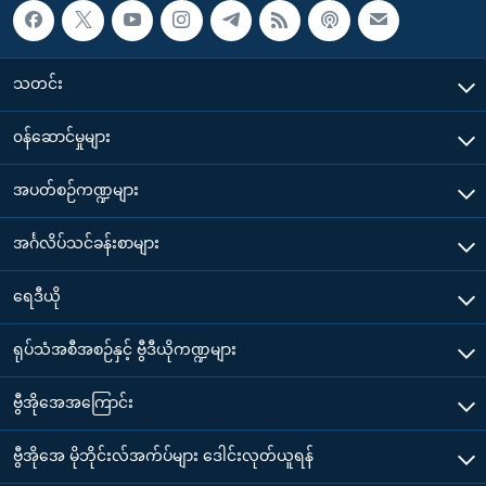
သတင်း
၀န်ဆောင်မှုများ
အပတ်စဉ်ကဏ္ဍများ
အင်္ဂလိပ်သင်ခန်းစာများ
ရေဒီယို
ရုပ်သံအစီအစဉ်နှင့် ဗွီဒီယိုကဏ္ဍများ
ဗွီအိုအေအကြောင်း
ဗွီအိုအေ မိုဘိုင်းလ်အက်ပ်များ ဒေါင်းလုတ်ယူရန်