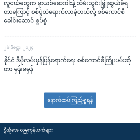
လူငယ်တွေက မူးယစ်ဆေးဝါးနဲ့ သိမ်းသွင်းမြှူဆွယ်ခံရ
တာကြောင့် စစ်ပွဲထဲရောက်လာခဲ့တယ်လို့ စစ်ကောင်စီ
ခေါင်းဆောင် စွပ်စွဲ
၂၆ ဒီဇင္ဘာ၊ ၂၀၂၄
နိုင်ငံ ဒီမိုလမ်းမှန်ပြန်ရောက်ရေး စစ်ကောင်စီကြိုးပမ်းဆို
တာ မှန်၊မမှန်
နောက်ထပ်ကြည့်ရှုရန်
ဗွီအိုအေ လူမှုကွန်ယက်များ