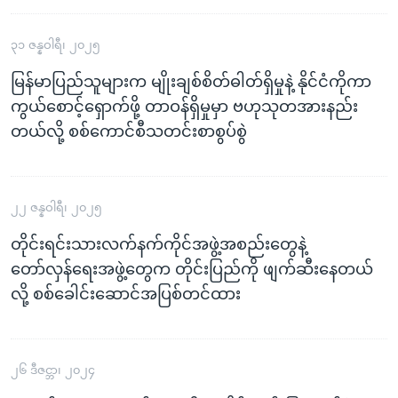
၃၁ ဇန္နဝါရီ၊ ၂၀၂၅
မြန်မာပြည်သူများက မျိုးချစ်စိတ်ဓါတ်ရှိမှုနဲ့ နိုင်ငံကိုကာ
ကွယ်စောင့်ရှောက်ဖို့ တာဝန်ရှိမှုမှာ ဗဟုသုတအားနည်း
တယ်လို့ စစ်ကောင်စီသတင်းစာစွပ်စွဲ
၂၂ ဇန္နဝါရီ၊ ၂၀၂၅
တိုင်းရင်းသားလက်နက်ကိုင်အဖွဲ့အစည်းတွေနဲ့
တော်လှန်ရေးအဖွဲ့တွေက တိုင်းပြည်ကို ဖျက်ဆီးနေတယ်
လို့ စစ်ခေါင်းဆောင်အပြစ်တင်ထား
၂၆ ဒီဇင္ဘာ၊ ၂၀၂၄