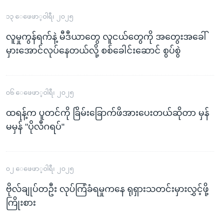
၁၃ ေဖေဖာ္၀ါရီ၊ ၂၀၂၅
လူမှုကွန်ရက်နဲ့ မီဒီယာတွေ လူငယ်တွေကို အတွေးအခေါ်
မှားအောင်လုပ်နေတယ်လို့ စစ်ခေါင်းဆောင် စွပ်စွဲ
၀၆ ေဖေဖာ္၀ါရီ၊ ၂၀၂၅
ထရန့်က ပူတင်ကို ခြိမ်းခြောက်ဖိအားပေးတယ်ဆိုတာ မှန်
မမှန် "ပိုလီဂရပ်"
၀၂ ေဖေဖာ္၀ါရီ၊ ၂၀၂၅
ဗိုလ်ချုပ်တဦး လုပ်ကြံခံရမှုကနေ ရုရှားသတင်းမှားလွှင့်ဖို့
ကြိုးစား