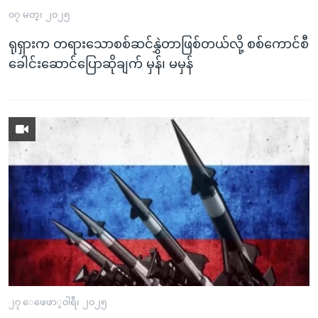
အ
သုတပဒေသာ အင်္ဂလိပ်စာ
၀၇ မတ္၊ ၂၀၂၅
ညွန်း
Learning English
စာမျက်နှာ
ရုရှားက တရားသောစစ်ဆင်နွှဲတာဖြစ်တယ်လို့ စစ်ကောင်စီ
သို့
ခေါင်းဆောင်ပြောဆိုချက် မှန်၊ မမှန်
ဗွီအိုအေ လူမှုကွန်ယက်များ
ကျော်
ကြည့်
ရန်
ဘာသာစကားများ
ရှာဖွေ
ရန်
နေရာ
သို့
ကျော်
ရန်
၂၇ ေဖေဖာ္၀ါရီ၊ ၂၀၂၅