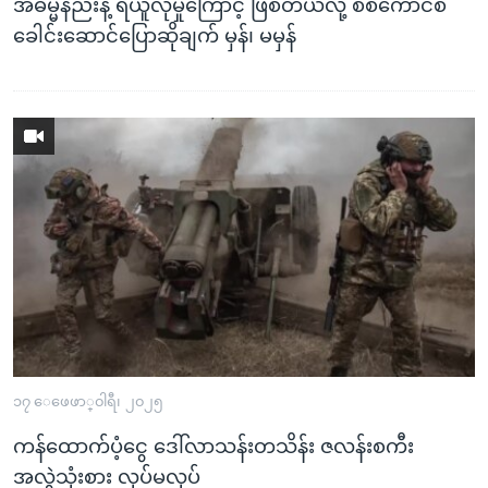
အဓမ္မနည်းနဲ့ ရယူလိုမှုကြောင့် ဖြစ်တယ်လို့ စစ်ကောင်စီ
ခေါင်းဆောင်ပြောဆိုချက် မှန်၊ မမှန်
၁၇ ေဖေဖာ္၀ါရီ၊ ၂၀၂၅
ကန်ထောက်ပံ့ငွေ ဒေါ်လာသန်းတသိန်း ဇလန်းစကီး
အလွဲသုံးစား လုပ်မလုပ်