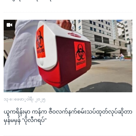
၁၃ ေဖေဖာ္၀ါရီ၊ ၂၀၂၅
ယူကရိန်းမှာ ကန်က ဇီဝလက်နက်စမ်းသပ်ထုတ်လုပ်ဆိုတာ
မှန်မမှန် "ပိုလီဂရပ်"