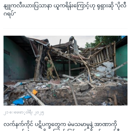
နျူကလီးယားပြသာနာ ယူကရိန်းကြောင့်ဟု ရုရှားဆို "ပိုလီ
ဂရပ်"
၂၁ ေဖေဖာ္၀ါရီ၊ ၂၀၂၅
လက်နက်ကိုင် ပဋိပက္ခတွေက မဲမသမာမှုနဲ့ အာဏာကို