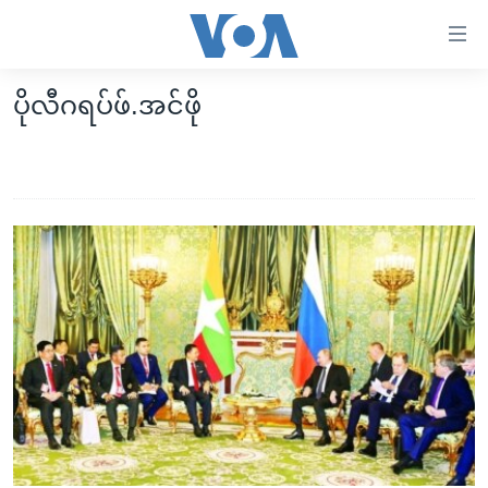
သုံး
ရ
လွယ်ကူ
ပိုလီဂရပ်ဖ်.အင်ဖို
မူလစာမျက်နှာ
စေ
မြန်မာ
သည့်
ကမ္ဘာ့သတင်းများ
Link
ဗွီဒီယို
နိုင်ငံတကာ
များ
သတင်းလွတ်လပ်ခွင့်
အမေရိကန်
ပင်မ
ရပ်ဝန်းတခု လမ်းတခု အလွန်
တရုတ်
အကြောင်းအရာ
သို့
အင်္ဂလိပ်စာလေ့လာမယ်
အစ္စရေး-ပါလက်စတိုင်း
ကျော်
အပတ်စဉ်ကဏ္ဍများ
အမေရိကန်သုံးအီဒီယံ
ကြည့်
ရေဒီယိုနှင့်ရုပ်သံ အချက်အလက်များ
မကြေးမုံရဲ့ အင်္ဂလိပ်စာ
ရေဒီယို
ရန်
ပင်မ
ရေဒီယို/တီဗွီအစီအစဉ်
ရုပ်ရှင်ထဲက အင်္ဂလိပ်စာ
တီဗွီ