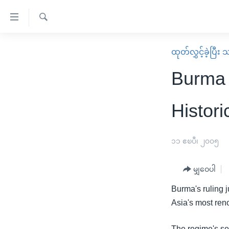
သုံး
ရ
ရှာဖွေ
လွယ်ကူ
မူလစာမျက်နှာ
ထုတ်လွှင့်ခဲ့ပြီ
ရ
စေ
မြန်မာ
လာ
Burma 
သည့်
ဒ်
ကမ္ဘာ့သတင်းများ
Link
ဗွီဒီယို
နိုင်ငံတကာ
Histori
များ
သတင်းလွတ်လပ်ခွင့်
အမေရိကန်
ပင်မ
ရပ်ဝန်းတခု လမ်းတခု အလွန်
တရုတ်
၁၁ ဧၿပီ၊ ၂၀၀၅
အကြောင်းအရာ
အင်္ဂလိပ်စာလေ့လာမယ်
အစ္စရေး-ပါလက်စတိုင်း
သို့
မျှဝေပါ
အပတ်စဉ်ကဏ္ဍများ
အမေရိကန်သုံးအီဒီယံ
ကျော်
Burma's ruling 
ကြည့်
ရေဒီယိုနှင့်ရုပ်သံ အချက်အလက်များ
မကြေးမုံရဲ့ အင်္ဂလိပ်စာ
ရေဒီယို
Asia's most ren
ရန်
ရေဒီယို/တီဗွီအစီအစဉ်
ရုပ်ရှင်ထဲက အင်္ဂလိပ်စာ
တီဗွီ
ပင်မ
The regime's se