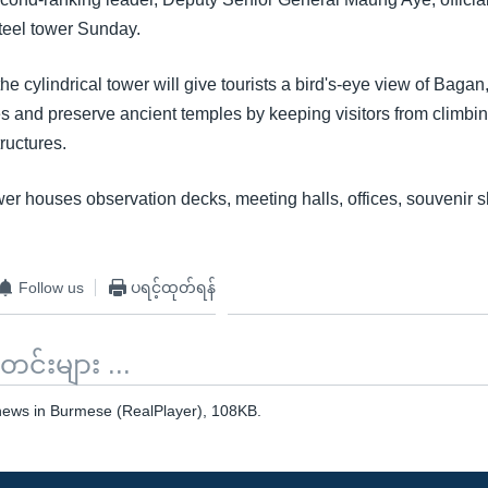
teel tower Sunday.
the cylindrical tower will give tourists a bird's-eye view of Bagan
s and preserve ancient temples by keeping visitors from climbi
ructures.
wer houses observation decks, meeting halls, offices, souvenir 
Follow us
ပရင့်ထုတ်ရန်
်းများ ...
 news in Burmese (RealPlayer), 108KB.