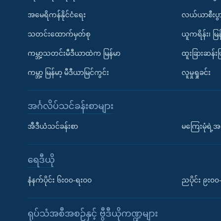
အမေရိကန်နိုင်ငံရေး
လယ်ယာစီးပွ
သတင်းထောက်မှတ်စု
ယူကရိန်း၊ မြန
ကမ္ဘာ့သတင်းမီဒီယာထဲက မြန်မာ
ထူးခြားဆန်း
ကမ္ဘာ့ မြန်မာ့ မီဒီယာမြင်ကွင်း
လူမှုရှုခင်း
အင်္ဂလိပ်သင်ခန်းစာများ
အီဒီယံသင်ခန်းစာ
မကြေးမုံရဲ့အင
ရေဒီယို
နံနက်ပိုင်း ၆း၀၀-ရး၀၀
ညပိုင်း ၉း၀
ရုပ်သံအစီအစဉ်နှင့် ဗွီဒီယိုကဏ္ဍများ