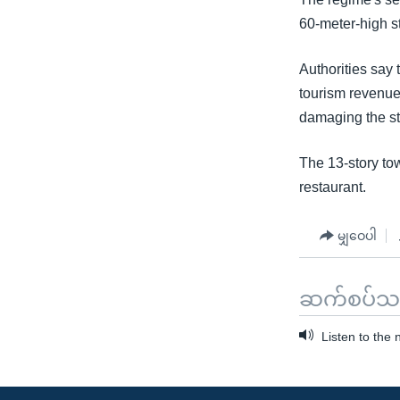
သုတပဒေသာ အင်္ဂလိပ်စာ
အ
60-meter-high s
ညွန်း
စာမျက်နှာ
Authorities say 
သို့
tourism revenue
ကျော်
damaging the st
ကြည့်
ရန်
The 13-story to
ရှာဖွေ
restaurant.
ရန်
နေရာ
မျှဝေပါ
သို့
ကျော်
ရန်
ဆက်စပ်သတင
Listen to the