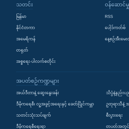
သတင်း
၀န်ဆောင်မှ
မြန်မာ
RSS
နိုင်ငံတကာ
ပေါ့ဒ်ကတ်စ်
အမေရိကန်
နေ့စဉ်အီးမေ
တရုတ်
အစ္စရေး-ပါလက်စတိုင်း
အပတ်စဉ်ကဏ္ဍများ
အယ်ဒီတာနဲ့ ဆွေးနွေးခန်း
သိပ္ပံနဲ့နည်း
ဒီမိုကရေစီ၊ လူ့အခွင့်အရေးနှင့် ခေတ်ပြိုင်ကမ္ဘာ
ဥတုရာသီနဲ့ 
သတင်းသုံးသပ်ချက်
စီးပွားရေး
ဒီမိုကရေစီရေးရာ
တပတ်အတွင်