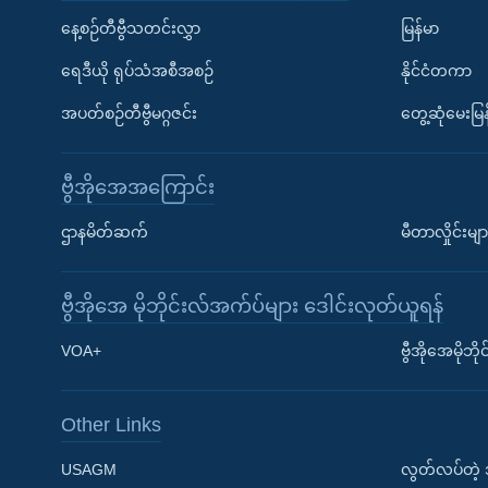
နေ့စဉ်တီဗွီသတင်းလွှာ
မြန်မာ
ရေဒီယို ရုပ်သံအစီအစဉ်
နိုင်ငံတကာ
အပတ်စဉ်တီဗွီမဂ္ဂဇင်း
တွေ့ဆုံမေးမြန
ဗွီအိုအေအကြောင်း
ဌာနမိတ်ဆက်
မီတာလှိုင်းမျာ
ဗွီအိုအေ မိုဘိုင်းလ်အက်ပ်များ ဒေါင်းလုတ်ယူရန်
Learning English
VOA+
ဗွီအိုအေမိုဘ
ဗွီအိုအေ လူမှုကွန်ယက်များ
Other Links
USAGM
လွတ်လပ်တဲ့