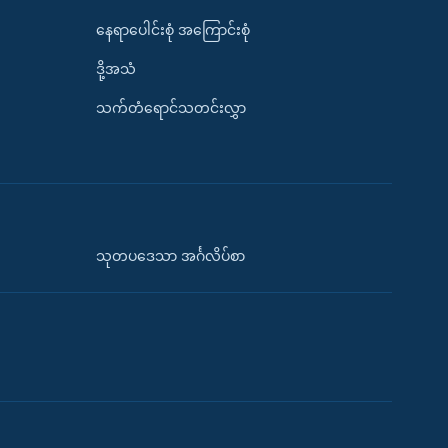
နေရာပေါင်းစုံ အကြောင်းစုံ
ဒို့အသံ
သက်တံရောင်သတင်းလွှာ
သုတပဒေသာ အင်္ဂလိပ်စာ