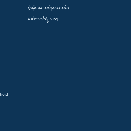
ဗွီအိုအေ တမိနစ်သတင်း
နော်သဇင်ရဲ့ Vlog
droid