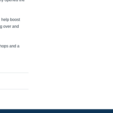
, help boost
ng over and
shops and a