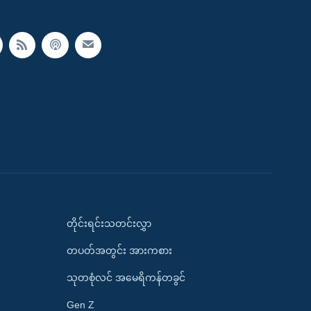
တိုင်းရင်းသတင်းလွှာ
တပတ်အတွင်း အားကစား
သုတစုံလင် အမေရိကန်တခွင်
Gen Z