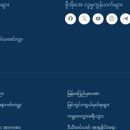
ုများ
ဗွီအိုအေ လူမှုကွန်ယက်များ
းလ်သတင်းလွှာ
ပညာ
မြန်မာပြည်မှပေးစာ
အနာဂတ်ကမ္ဘာ
မြင်ကွင်းကျယ်မှတ်စုများ
ကမ္ဘာတလွှားခရီးသွား
း အားကစား
ဒီသီတင်းပတ် အာရှနိုင်ငံရေး