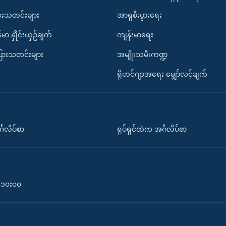
ားသတင်းများ
အာရှစီးပွားရေး
်မာ နှိုင်းယှဉ်ချက်
ကျန်းမာရေး
ပြားသတင်းများ
အမျိုးသမီးကဏ္ဍ
ရိုဟင်ဂျာအရေး မျှော်လင့်ချက်
်္ဂလိပ်စာ
ရုပ်ရှင်ထဲက အင်္ဂလိပ်စာ
၀-၁၀း၀၀