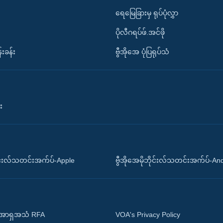
ရေမြေခြားမှ ရုပ်ပုံလွှာ
ပိုလီဂရပ်ဖ်.အင်ဖို
်းခန်း
ဗွီအိုအေ ပုံပြရုပ်သံ
း
ိုင်းလ်သတင်းအက်ပ်-Apple
ဗွီအိုအေမိုဘိုင်းလ်သတင်းအက်ပ်-An
 အာရှအသံ RFA
VOA's Privacy Policy