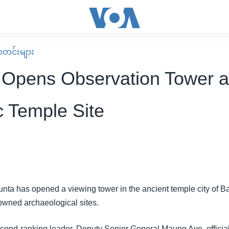
း သတင်းများ
Opens Observation Tower a
c Temple Site
junta has opened a viewing tower in the ancient temple city of B
owned archaeological sites.
cond-ranking leader, Deputy Senior General Maung Aye, officia