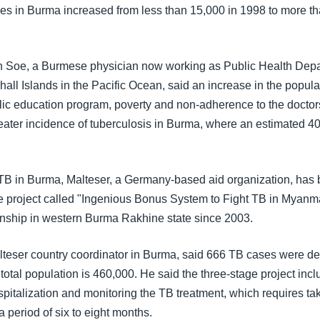
es in Burma increased from less than 15,000 in 1998 to more th
n Soe, a Burmese physician now working as Public Health Depa
hall Islands in the Pacific Ocean, said an increase in the populat
lic education program, poverty and non-adherence to the doctors
reater incidence of tuberculosis in Burma, where an estimated 
ht TB in Burma, Malteser, a Germany-based aid organization, has
re project called "Ingenious Bonus System to Fight TB in Myanma
hip in western Burma Rakhine state since 2003.
lteser country coordinator in Burma, said 666 TB cases were det
total population is 460,000. He said the three-stage project inc
pitalization and monitoring the TB treatment, which requires tak
 a period of six to eight months.