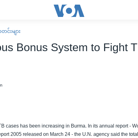
း သတင်းများ
ous Bonus System to Fight T
in
B cases has been increasing in Burma. In its annual report - W
port 2005 released on March 24 - the U.N. agency said the tota