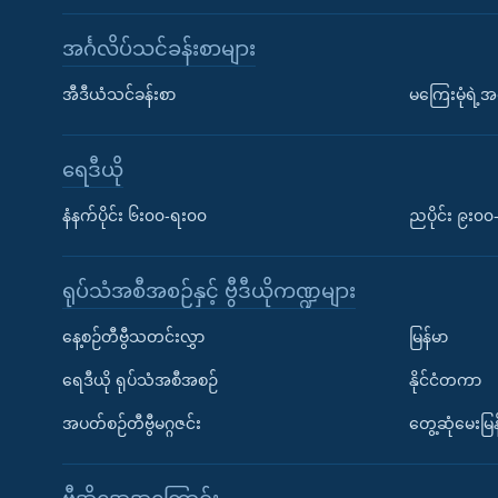
အင်္ဂလိပ်သင်ခန်းစာများ
အီဒီယံသင်ခန်းစာ
မကြေးမုံရဲ့အင
ရေဒီယို
နံနက်ပိုင်း ၆း၀၀-ရး၀၀
ညပိုင်း ၉း၀
ရုပ်သံအစီအစဉ်နှင့် ဗွီဒီယိုကဏ္ဍများ
နေ့စဉ်တီဗွီသတင်းလွှာ
မြန်မာ
ရေဒီယို ရုပ်သံအစီအစဉ်
နိုင်ငံတကာ
အပတ်စဉ်တီဗွီမဂ္ဂဇင်း
တွေ့ဆုံမေးမြန