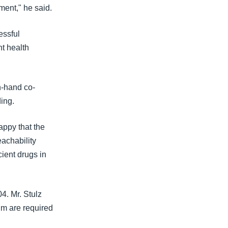
tment," he said.
essful
nt health
n-hand co-
ing.
appy that the
eachability
icient drugs in
4. Mr. Stulz
um are required