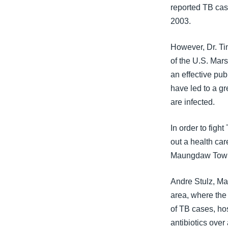
သုတပဒေသာ အင်္ဂလိပ်စာ
အ
reported TB cas
ညွန်း
2003.
စာမျက်နှာ
သို့
However, Dr. Ti
ကျော်
of the U.S. Mars
ကြည့်
an effective pub
ရန်
have led to a g
ရှာဖွေ
are infected.
ရန်
နေရာ
In order to fig
သို့
out a health ca
ကျော်
Maungdaw Towns
ရန်
Andre Stulz, Ma
area, where the 
of TB cases, hos
antibiotics over