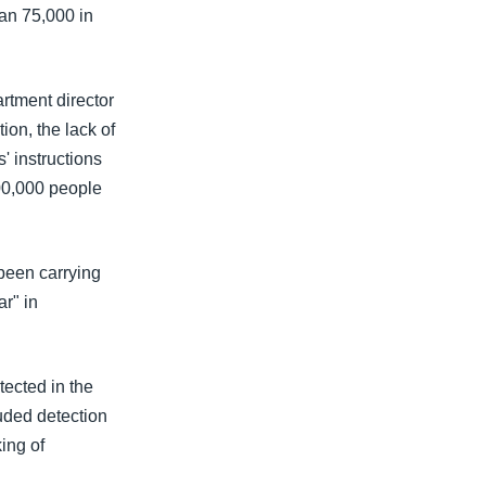
an 75,000 in
rtment director
ion, the lack of
' instructions
400,000 people
 been carrying
r" in
ected in the
luded detection
ing of