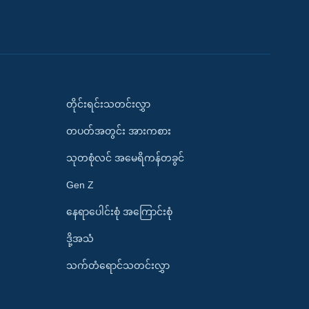
တိုင်းရင်းသတင်းလွှာ
တပတ်အတွင်း အားကစား
သုတစုံလင် အမေရိကန်တခွင်
Gen Z
နေရာပေါင်းစုံ အကြောင်းစုံ
ဒို့အသံ
သက်တံရောင်သတင်းလွှာ