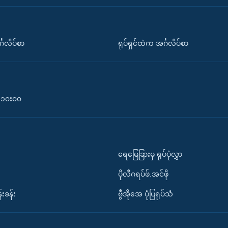
်္ဂလိပ်စာ
ရုပ်ရှင်ထဲက အင်္ဂလိပ်စာ
၀-၁၀း၀၀
ရေမြေခြားမှ ရုပ်ပုံလွှာ
ပိုလီဂရပ်ဖ်.အင်ဖို
်းခန်း
ဗွီအိုအေ ပုံပြရုပ်သံ