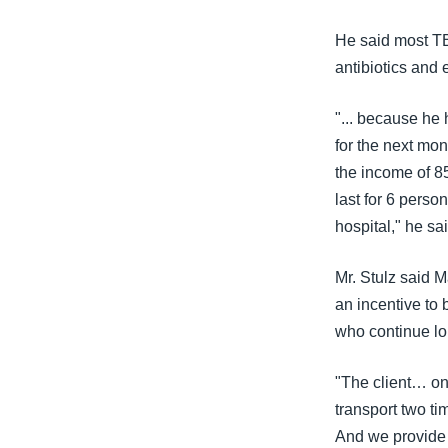
He said most TB 
antibiotics and
"... because he 
for the next mon
the income of 85
last for 6 perso
hospital," he sai
Mr. Stulz said M
an incentive to 
who continue lon
"The client… on
transport two ti
And we provide 