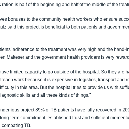
 ration is half of the beginning and half of the middle of the trea
ives bonuses to the community health workers who ensure succ
tulz said this project is beneficial to both patients and governme
ients' adherence to the treatment was very high and the hand-i
en Malteser and the government health providers is very reward
ave limited capacity to go outside of the hospital. So they are h
each work because it is expensive in logistics, transport and r
fficulty in this area. But the hospital tries to provide us with suff
diagnostic skills and all these kinds of things."
ingenious project 89% of TB patients have fully recovered in 200
t long-term commitment, established trust and sufficient moment
in combating TB.