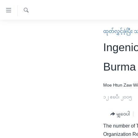
သုံး
ရ
ရှာဖွေ
လွယ်ကူ
မူလစာမျက်နှာ
ထုတ်လွှင့်ခဲ့ပြီ
ရ
စေ
မြန်မာ
လာ
Ingeni
သည့်
ဒ်
ကမ္ဘာ့သတင်းများ
Link
ဗွီဒီယို
နိုင်ငံတကာ
Burma
များ
သတင်းလွတ်လပ်ခွင့်
အမေရိကန်
ပင်မ
ရပ်ဝန်းတခု လမ်းတခု အလွန်
တရုတ်
Moe Htun
Zaw W
အကြောင်းအရာ
အင်္ဂလိပ်စာလေ့လာမယ်
အစ္စရေး-ပါလက်စတိုင်း
၁၂ ဧၿပီ၊ ၂၀၀၅
သို့
အပတ်စဉ်ကဏ္ဍများ
အမေရိကန်သုံးအီဒီယံ
ကျော်
မျှဝေပါ
ကြည့်
ရေဒီယိုနှင့်ရုပ်သံ အချက်အလက်များ
မကြေးမုံရဲ့ အင်္ဂလိပ်စာ
ရေဒီယို
ရန်
The number of T
ရေဒီယို/တီဗွီအစီအစဉ်
ရုပ်ရှင်ထဲက အင်္ဂလိပ်စာ
တီဗွီ
ပင်မ
Organization Re