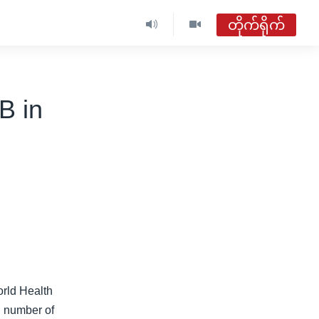
တိုက်ရိုက်
ဗွီအိုအေ မြန်မာနံနက်ခင်း
တိုက်ရိုက်ထုတ်လွှင့်မှု
B in
အစီအစဉ်များ
ဗွီအိုအေ မြန်မာနံနက်ခင်း
ရေဒီယိုတိုက်ရိုက်နားဆင်ရန်
orld Health
l number of