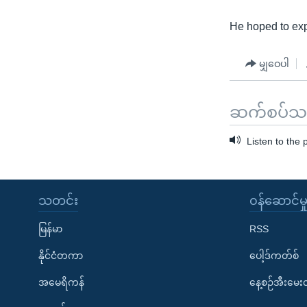
He hoped to exp
မျှဝေပါ
ဆက်စပ်သတင
Listen to the
သတင်း
၀န်ဆောင်မှ
မြန်မာ
RSS
နိုင်ငံတကာ
ပေါ့ဒ်ကတ်စ်
အမေရိကန်
နေ့စဉ်အီးမေ