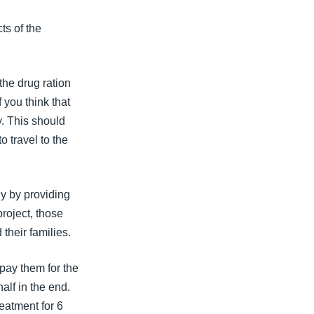
ts of the
 the drug ration
 you think that
y. This should
o travel to the
ly by providing
project, those
their families.
pay them for the
alf in the end.
eatment for 6