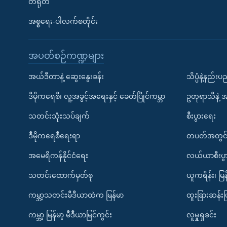
တရုတ်
အစ္စရေး-ပါလက်စတိုင်း
အပတ်စဉ်ကဏ္ဍများ
အယ်ဒီတာနဲ့ ဆွေးနွေးခန်း
သိပ္ပံနဲ့နည်း
ဒီမိုကရေစီ၊ လူ့အခွင့်အရေးနှင့် ခေတ်ပြိုင်ကမ္ဘာ
ဥတုရာသီနဲ့ 
သတင်းသုံးသပ်ချက်
စီးပွားရေး
ဒီမိုကရေစီရေးရာ
တပတ်အတွင်
အမေရိကန်နိုင်ငံရေး
လယ်ယာစီးပွ
သတင်းထောက်မှတ်စု
ယူကရိန်း၊ မြန
ကမ္ဘာ့သတင်းမီဒီယာထဲက မြန်မာ
ထူးခြားဆန်း
ကမ္ဘာ့ မြန်မာ့ မီဒီယာမြင်ကွင်း
လူမှုရှုခင်း