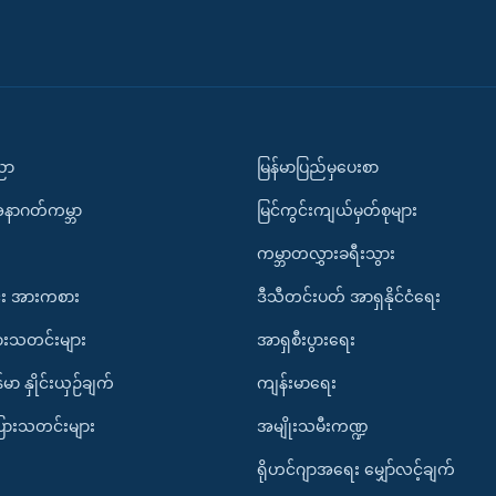
ပညာ
မြန်မာပြည်မှပေးစာ
အနာဂတ်ကမ္ဘာ
မြင်ကွင်းကျယ်မှတ်စုများ
ကမ္ဘာတလွှားခရီးသွား
း အားကစား
ဒီသီတင်းပတ် အာရှနိုင်ငံရေး
ားသတင်းများ
အာရှစီးပွားရေး
်မာ နှိုင်းယှဉ်ချက်
ကျန်းမာရေး
ပြားသတင်းများ
အမျိုးသမီးကဏ္ဍ
ရိုဟင်ဂျာအရေး မျှော်လင့်ချက်