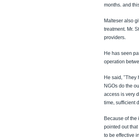
months. and this
Malteser also g
treatment. Mr. S
providers.
He has seen pat
operation betwe
He said, "They h
NGOs do the outr
access is very di
time, sufficient 
Because of the 
pointed out tha
to be effective 