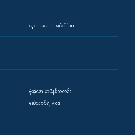
သုတပဒေသာ အင်္ဂလိပ်စာ
ဗွီအိုအေ တမိနစ်သတင်း
နော်သဇင်ရဲ့ Vlog