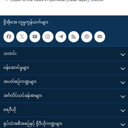
ဗွီအိုအေ လူမှုကွန်ယက်များ
သတင်း
၀န်ဆောင်မှုများ
အပတ်စဉ်ကဏ္ဍများ
အင်္ဂလိပ်သင်ခန်းစာများ
ရေဒီယို
ရုပ်သံအစီအစဉ်နှင့် ဗွီဒီယိုကဏ္ဍများ