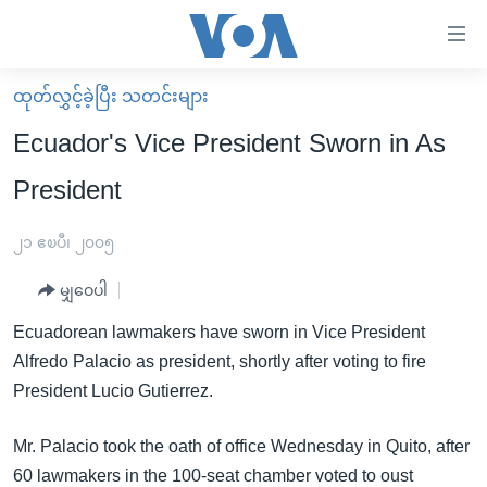
သုံး
ရ
လွယ်ကူ
ထုတ်လွှင့်ခဲ့ပြီး သတင်းများ
မူလစာမျက်နှာ
စေ
Ecuador's Vice President Sworn in As
မြန်မာ
သည့်
President
ကမ္ဘာ့သတင်းများ
Link
ဗွီဒီယို
နိုင်ငံတကာ
၂၁ ဧၿပီ၊ ၂၀၀၅
များ
သတင်းလွတ်လပ်ခွင့်
အမေရိကန်
ပင်မ
မျှဝေပါ
ရပ်ဝန်းတခု လမ်းတခု အလွန်
တရုတ်
အကြောင်းအရာ
Ecuadorean lawmakers have sworn in Vice President
သို့
အင်္ဂလိပ်စာလေ့လာမယ်
အစ္စရေး-ပါလက်စတိုင်း
Alfredo Palacio as president, shortly after voting to fire
ကျော်
အပတ်စဉ်ကဏ္ဍများ
အမေရိကန်သုံးအီဒီယံ
President Lucio Gutierrez.
ကြည့်
ရေဒီယိုနှင့်ရုပ်သံ အချက်အလက်များ
မကြေးမုံရဲ့ အင်္ဂလိပ်စာ
ရေဒီယို
ရန်
Mr. Palacio took the oath of office Wednesday in Quito, after
ပင်မ
ရေဒီယို/တီဗွီအစီအစဉ်
ရုပ်ရှင်ထဲက အင်္ဂလိပ်စာ
တီဗွီ
60 lawmakers in the 100-seat chamber voted to oust