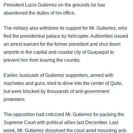
အ
President Lucio Gutierrez on the grounds he has
သုတပဒေသာ အင်္ဂလိပ်စာ
ညွန်း
Learning English
abandoned the duties of his office.
စာမျက်နှာ
သို့
ဗွီအိုအေ လူမှုကွန်ယက်များ
The military also withdrew its support for Mr. Gutierrez, who
ကျော်
fled the presidential palace by helicopter. Authorities issued
ကြည့်
an arrest warrant for the former president and shut down
ရန်
airports in the capital and coastal city of Guayaquil to
ဘာသာစကားများ
ရှာဖွေ
prevent him from leaving the country.
ရန်
နေရာ
Earlier, busloads of Gutierrez supporters, armed with
သို့
machetes and guns, tried to drive into the center of Quito,
ကျော်
but were blocked by thousands of anti-government
ရန်
protesters.
The opposition had criticized Mr. Gutierrez for packing the
Supreme Court with political allies last December. Last
week, Mr. Gutierrez dissolved the court amid mounting anti-