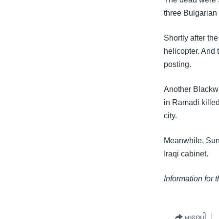
သုတပဒေသာ အင်္ဂလိပ်စာ
အ
three Bulgarian
ညွန်း
စာမျက်နှာ
Shortly after th
သို့
helicopter. And 
ကျော်
posting.
ကြည့်
ရန်
Another Blackw
ရှာဖွေ
in Ramadi killed
ရန်
city.
နေရာ
သို့
Meanwhile, Sunni
ကျော်
Iraqi cabinet.
ရန်
Information for 
မျှဝေပါ