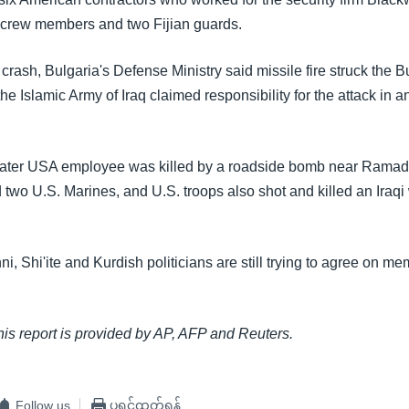
 crew members and two Fijian guards.
e crash, Bulgaria's Defense Ministry said missile fire struck the
the Islamic Army of Iraq claimed responsibility for the attack in an
ater USA employee was killed by a roadside bomb near Ramad
 two U.S. Marines, and U.S. troops also shot and killed an Iraq
, Shi'ite and Kurdish politicians are still trying to agree on m
this report is provided by AP, AFP and Reuters.
Follow us
ပရင့်ထုတ်ရန်