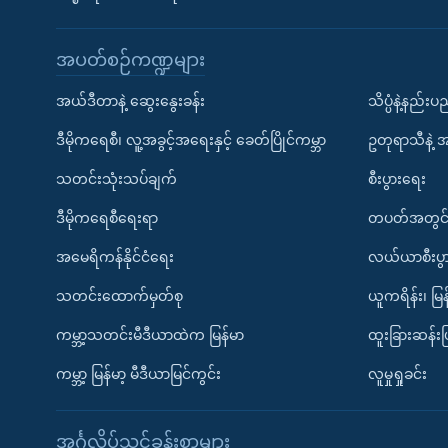
အပတ်စဉ်ကဏ္ဍများ
အယ်ဒီတာနဲ့ ဆွေးနွေးခန်း
သိပ္ပံနဲ့နည်း
ဒီမိုကရေစီ၊ လူ့အခွင့်အရေးနှင့် ခေတ်ပြိုင်ကမ္ဘာ
ဥတုရာသီနဲ့ 
သတင်းသုံးသပ်ချက်
စီးပွားရေး
ဒီမိုကရေစီရေးရာ
တပတ်အတွင်
အမေရိကန်နိုင်ငံရေး
လယ်ယာစီးပွ
သတင်းထောက်မှတ်စု
ယူကရိန်း၊ မြန
ကမ္ဘာ့သတင်းမီဒီယာထဲက မြန်မာ
ထူးခြားဆန်း
ကမ္ဘာ့ မြန်မာ့ မီဒီယာမြင်ကွင်း
လူမှုရှုခင်း
အင်္ဂလိပ်သင်ခန်းစာများ