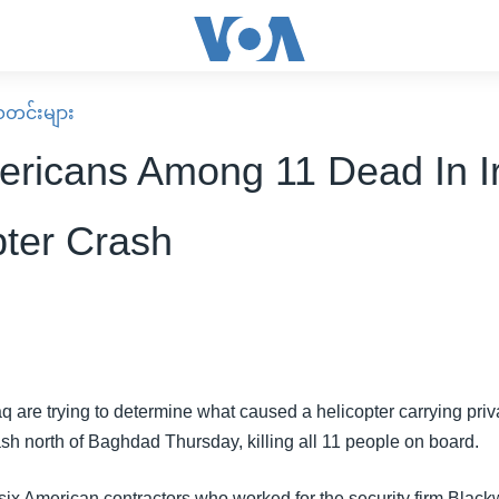
း သတင်းများ
ericans Among 11 Dead In I
pter Crash
raq are trying to determine what caused a helicopter carrying priv
sh north of Baghdad Thursday, killing all 11 people on board.
ix American contractors who worked for the security firm Blac