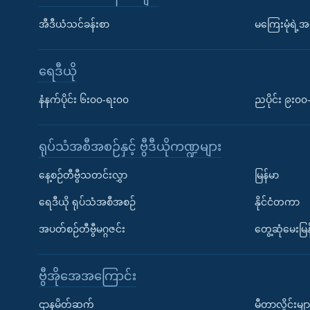
အီဒီယံသင်ခန်းစာ
မကြေးမုံရဲ့အင
ရေဒီယို
နံနက်ပိုင်း ၆း၀၀-ရး၀၀
ညပိုင်း ၉း၀
ရုပ်သံအစီအစဉ်နှင့် ဗွီဒီယိုကဏ္ဍများ
နေ့စဉ်တီဗွီသတင်းလွှာ
မြန်မာ
ရေဒီယို ရုပ်သံအစီအစဉ်
နိုင်ငံတကာ
အပတ်စဉ်တီဗွီမဂ္ဂဇင်း
တွေ့ဆုံမေးမြန
ဗွီအိုအေအကြောင်း
ဌာနမိတ်ဆက်
မီတာလှိုင်းမျာ