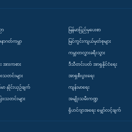
ပညာ
မြန်မာပြည်မှပေးစာ
အနာဂတ်ကမ္ဘာ
မြင်ကွင်းကျယ်မှတ်စုများ
ကမ္ဘာတလွှားခရီးသွား
း အားကစား
ဒီသီတင်းပတ် အာရှနိုင်ငံရေး
ားသတင်းများ
အာရှစီးပွားရေး
်မာ နှိုင်းယှဉ်ချက်
ကျန်းမာရေး
ပြားသတင်းများ
အမျိုးသမီးကဏ္ဍ
ရိုဟင်ဂျာအရေး မျှော်လင့်ချက်