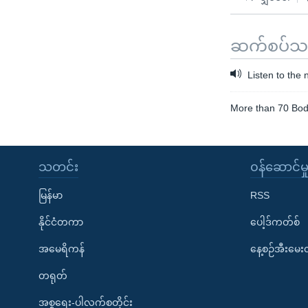
ဆက်စပ်သတင
Listen to the
More than 70 Bodi
သတင်း
၀န်ဆောင်မှ
မြန်မာ
RSS
နိုင်ငံတကာ
ပေါ့ဒ်ကတ်စ်
အမေရိကန်
နေ့စဉ်အီးမေ
တရုတ်
အစ္စရေး-ပါလက်စတိုင်း