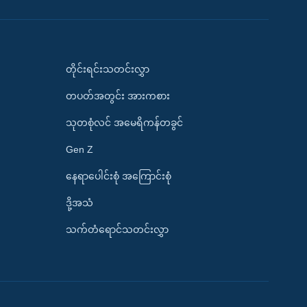
တိုင်းရင်းသတင်းလွှာ
တပတ်အတွင်း အားကစား
သုတစုံလင် အမေရိကန်တခွင်
Gen Z
နေရာပေါင်းစုံ အကြောင်းစုံ
ဒို့အသံ
သက်တံရောင်သတင်းလွှာ