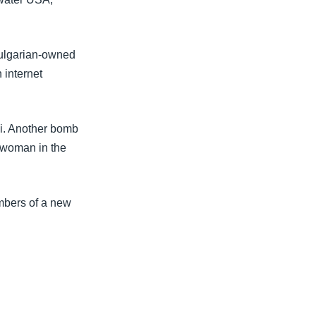
 Bulgarian-owned
 internet
i. Another bomb
i woman in the
embers of a new