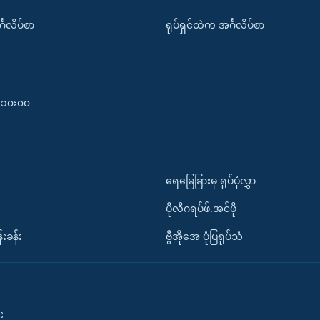
်္ဂလိပ်စာ
ရုပ်ရှင်ထဲက အင်္ဂလိပ်စာ
၀-၁၀း၀၀
ရေမြေခြားမှ ရုပ်ပုံလွှာ
ပိုလီဂရပ်ဖ်.အင်ဖို
်းခန်း
ဗွီအိုအေ ပုံပြရုပ်သံ
း