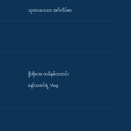
သုတပဒေသာ အင်္ဂလိပ်စာ
ဗွီအိုအေ တမိနစ်သတင်း
နော်သဇင်ရဲ့ Vlog