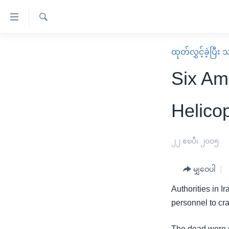
သုံး
ရ
ရှာဖွေ
လွယ်ကူ
မူလစာမျက်နှာ
ထုတ်လွှင့်ခဲ့ပြီ
ရ
စေ
မြန်မာ
လာ
Six Am
သည့်
ဒ်
ကမ္ဘာ့သတင်းများ
Link
ဗွီဒီယို
နိုင်ငံတကာ
Helico
များ
သတင်းလွတ်လပ်ခွင့်
အမေရိကန်
ပင်မ
ရပ်ဝန်းတခု လမ်းတခု အလွန်
တရုတ်
၂၂ ဧၿပီ၊ ၂၀၀၅
အကြောင်းအရာ
အင်္ဂလိပ်စာလေ့လာမယ်
အစ္စရေး-ပါလက်စတိုင်း
သို့
မျှဝေပါ
အပတ်စဉ်ကဏ္ဍများ
အမေရိကန်သုံးအီဒီယံ
ကျော်
Authorities in I
ကြည့်
ရေဒီယိုနှင့်ရုပ်သံ အချက်အလက်များ
မကြေးမုံရဲ့ အင်္ဂလိပ်စာ
ရေဒီယို
personnel to cra
ရန်
ရေဒီယို/တီဗွီအစီအစဉ်
ရုပ်ရှင်ထဲက အင်္ဂလိပ်စာ
တီဗွီ
ပင်မ
The dead were s