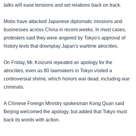
အ
talks will ease tensions and set relations back on track.
သုတပဒေသာ အင်္ဂလိပ်စာ
ညွန်း
Learning English
စာမျက်နှာ
Mobs have attacked Japanese diplomatic missions and
သို့
ဗွီအိုအေ လူမှုကွန်ယက်များ
businesses across China in recent weeks. In most cases,
ကျော်
protesters said they were angered by Tokyo's approval of
ကြည့်
history texts that downplay Japan's wartime atrocities.
ရန်
ဘာသာစကားများ
ရှာဖွေ
On Friday, Mr. Koizumi repeated an apology for the
ရန်
atrocities, even as 80 lawmakers in Tokyo visited a
နေရာ
controversial shrine, which honors war dead, including war
သို့
criminals.
ကျော်
ရန်
A Chinese Foreign Ministry spokesman Kong Quan said
Beijing welcomed the apology, but added that Tokyo must
back its words with action.