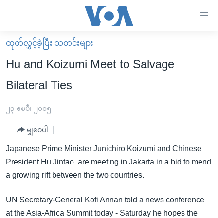
သုံး
ရ
လွယ်ကူ
ထုတ်လွှင့်ခဲ့ပြီး သတင်းများ
မူလစာမျက်နှာ
စေ
Hu and Koizumi Meet to Salvage
မြန်မာ
သည့်
Bilateral Ties
ကမ္ဘာ့သတင်းများ
Link
ဗွီဒီယို
နိုင်ငံတကာ
၂၃ ဧၿပီ၊ ၂၀၀၅
များ
သတင်းလွတ်လပ်ခွင့်
အမေရိကန်
ပင်မ
မျှဝေပါ
ရပ်ဝန်းတခု လမ်းတခု အလွန်
တရုတ်
အကြောင်းအရာ
Japanese Prime Minister Junichiro Koizumi and Chinese
သို့
အင်္ဂလိပ်စာလေ့လာမယ်
အစ္စရေး-ပါလက်စတိုင်း
President Hu Jintao, are meeting in Jakarta in a bid to mend
ကျော်
အပတ်စဉ်ကဏ္ဍများ
အမေရိကန်သုံးအီဒီယံ
a growing rift between the two countries.
ကြည့်
ရေဒီယိုနှင့်ရုပ်သံ အချက်အလက်များ
မကြေးမုံရဲ့ အင်္ဂလိပ်စာ
ရေဒီယို
ရန်
UN Secretary-General Kofi Annan told a news conference
ပင်မ
ရေဒီယို/တီဗွီအစီအစဉ်
ရုပ်ရှင်ထဲက အင်္ဂလိပ်စာ
တီဗွီ
at the Asia-Africa Summit today - Saturday he hopes the